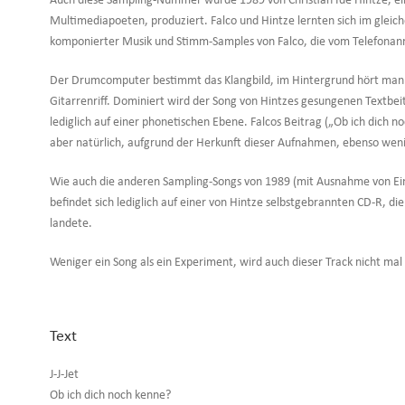
Auch diese Sampling-Nummer wurde 1989 von Christian Ide Hintze, ei
Multimediapoeten, produziert. Falco und Hintze lernten sich im gleic
komponierter Musik und Stimm-Samples von Falco, die vom Telefonan
Der Drumcomputer bestimmt das Klangbild, im Hintergrund hört man e
Gitarrenriff. Dominiert wird der Song von Hintzes gesungenen Textbeit
lediglich auf einer phonetischen Ebene. Falcos Beitrag („Ob ich dich no
aber natürlich, aufgrund der Herkunft dieser Aufnahmen, ebenso weni
Wie auch die anderen Sampling-Songs von 1989 (mit Ausnahme von Ein Ta
befindet sich lediglich auf einer von Hintze selbstgebrannten CD-R, die
landete.
Weniger ein Song als ein Experiment, wird auch dieser Track nicht mal
Text
J-J-Jet
Ob ich dich noch kenne?