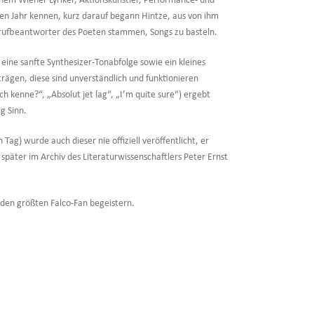
nem Wiener Lyriker, Aktionskünstler, Performance- und
hen Jahr kennen, kurz darauf begann Hintze, aus von ihm
rufbeantworter des Poeten stammen, Songs zu basteln.
ine sanfte Synthesizer-Tonabfolge sowie ein kleines
rägen, diese sind unverständlich und funktionieren
ch kenne?“, „Absolut jet lag“, „I’m quite sure“) ergebt
g Sinn.
g) wurde auch dieser nie offiziell veröffentlicht, er
 später im Archiv des Literaturwissenschaftlers Peter Ernst
 den größten Falco-Fan begeistern.