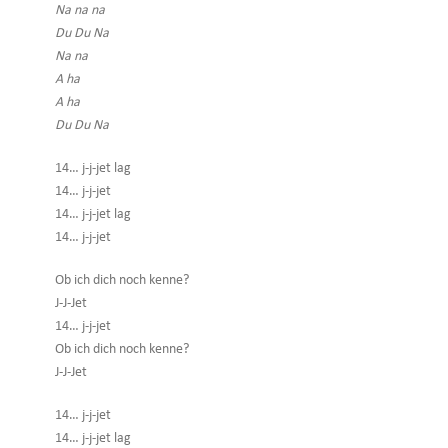
Na na na
Du Du Na
Na na
A ha
A ha
Du Du Na
14… j-j-jet lag
14… j-j-jet
14… j-j-jet lag
14… j-j-jet
Ob ich dich noch kenne?
J-J-Jet
14… j-j-jet
Ob ich dich noch kenne?
J-J-Jet
14… j-j-jet
14… j-j-jet lag