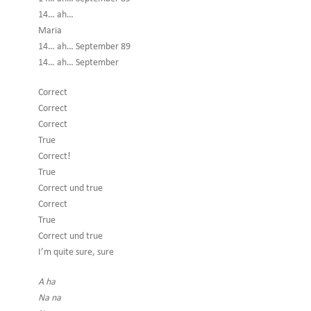
14… ah…
Maria
14… ah… September 89
14… ah… September
Correct
Correct
Correct
True
Correct!
True
Correct und true
Correct
True
Correct und true
I’m quite sure, sure
A ha
Na na