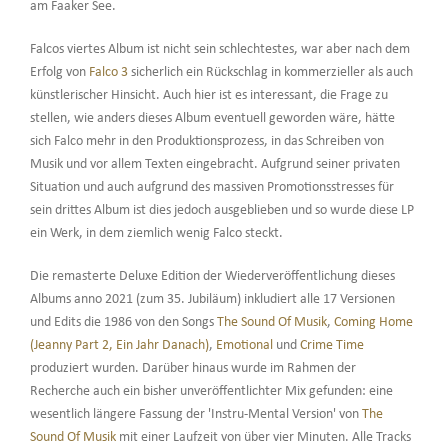
am Faaker See.
Falcos viertes Album ist nicht sein schlechtestes, war aber nach dem
Erfolg von
Falco 3
sicherlich ein Rückschlag in kommerzieller als auch
künstlerischer Hinsicht. Auch hier ist es interessant, die Frage zu
stellen, wie anders dieses Album eventuell geworden wäre, hätte
sich Falco mehr in den Produktionsprozess, in das Schreiben von
Musik und vor allem Texten eingebracht. Aufgrund seiner privaten
Situation und auch aufgrund des massiven Promotionsstresses für
sein drittes Album ist dies jedoch ausgeblieben und so wurde diese LP
ein Werk, in dem ziemlich wenig Falco steckt.
Die remasterte Deluxe Edition der Wiederveröffentlichung dieses
Albums anno 2021 (zum 35. Jubiläum) inkludiert alle 17 Versionen
und Edits die 1986 von den Songs
The Sound Of Musik
,
Coming Home
(Jeanny Part 2, Ein Jahr Danach)
,
Emotional
und
Crime Time
produziert wurden. Darüber hinaus wurde im Rahmen der
Recherche auch ein bisher unveröffentlichter Mix gefunden: eine
wesentlich längere Fassung der 'Instru-Mental Version' von
The
Sound Of Musik
mit einer Laufzeit von über vier Minuten. Alle Tracks