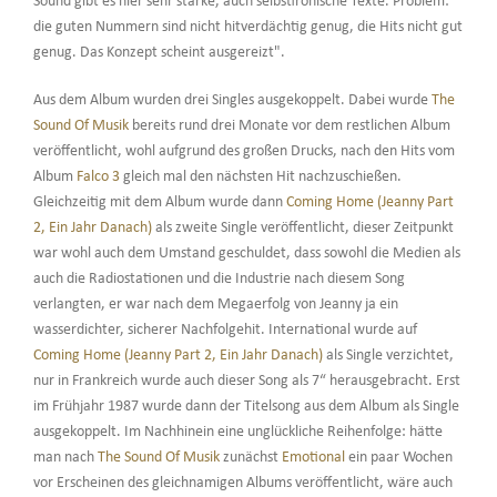
Sound gibt es hier sehr starke, auch selbstironische Texte. Problem:
die guten Nummern sind nicht hitverdächtig genug, die Hits nicht gut
genug. Das Konzept scheint ausgereizt".
Aus dem Album wurden drei Singles ausgekoppelt. Dabei wurde
The
Sound Of Musik
bereits rund drei Monate vor dem restlichen Album
veröffentlicht, wohl aufgrund des großen Drucks, nach den Hits vom
Album
Falco 3
gleich mal den nächsten Hit nachzuschießen.
Gleichzeitig mit dem Album wurde dann
Coming Home (Jeanny Part
2, Ein Jahr Danach)
als zweite Single veröffentlicht, dieser Zeitpunkt
war wohl auch dem Umstand geschuldet, dass sowohl die Medien als
auch die Radiostationen und die Industrie nach diesem Song
verlangten, er war nach dem Megaerfolg von Jeanny ja ein
wasserdichter, sicherer Nachfolgehit. International wurde auf
Coming Home (Jeanny Part 2, Ein Jahr Danach)
als Single verzichtet,
nur in Frankreich wurde auch dieser Song als 7“ herausgebracht. Erst
im Frühjahr 1987 wurde dann der Titelsong aus dem Album als Single
ausgekoppelt. Im Nachhinein eine unglückliche Reihenfolge: hätte
man nach
The Sound Of Musik
zunächst
Emotional
ein paar Wochen
vor Erscheinen des gleichnamigen Albums veröffentlicht, wäre auch