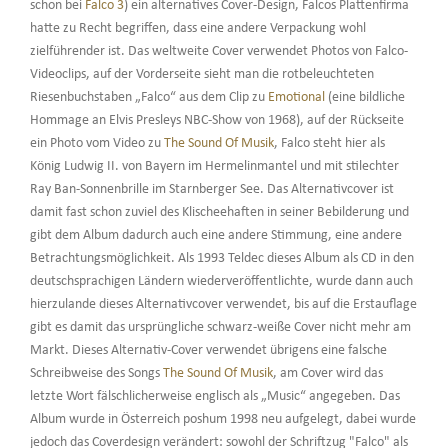
schon bei
Falco 3
) ein alternatives Cover-Design, Falcos Plattenfirma
hatte zu Recht begriffen, dass eine andere Verpackung wohl
zielführender ist. Das weltweite Cover verwendet Photos von Falco-
Videoclips, auf der Vorderseite sieht man die rotbeleuchteten
Riesenbuchstaben „Falco“ aus dem Clip zu
Emotional
(eine bildliche
Hommage an Elvis Presleys NBC-Show von 1968), auf der Rückseite
ein Photo vom Video zu
The Sound Of Musik
, Falco steht hier als
König Ludwig II. von Bayern im Hermelinmantel und mit stilechter
Ray Ban-Sonnenbrille im Starnberger See. Das Alternativcover ist
damit fast schon zuviel des Klischeehaften in seiner Bebilderung und
gibt dem Album dadurch auch eine andere Stimmung, eine andere
Betrachtungsmöglichkeit. Als 1993 Teldec dieses Album als CD in den
deutschsprachigen Ländern wiederveröffentlichte, wurde dann auch
hierzulande dieses Alternativcover verwendet, bis auf die Erstauflage
gibt es damit das ursprüngliche schwarz-weiße Cover nicht mehr am
Markt. Dieses Alternativ-Cover verwendet übrigens eine falsche
Schreibweise des Songs
The Sound Of Musik
, am Cover wird das
letzte Wort fälschlicherweise englisch als „Music“ angegeben. Das
Album wurde in Österreich poshum 1998 neu aufgelegt, dabei wurde
jedoch das Coverdesign verändert: sowohl der Schriftzug "Falco" als