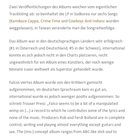
Zwei Veröffentlichungen des Albums weichen vom eigentlichen
Tracklisting ab: so beinhaltet die LP in Südkorea nur sechs Songs
(
Kamikaze Cappa
,
Crime Time
und
Cowboyz And Indianz
wurden
weggelassen), in Taiwan veränderte man die Songreihenfolge.
Das Album war in den deutschsprachigen Ländern sehr erfolgreich
(#1 in Österreich und Deutschland, #5 in der Schweiz), international
konnte es sich jedoch nicht in den Charts platzieren, recht
ungewöhnlich für ein Album eines Künstlers, der noch wenige
Monate zuvor weltweit als Superstar gehandelt wurde.
Falcos viertes Album wurde von den Kritikern gemischt
aufgenommen, im deutschen Sprachraum kam es gut an,
international wurde es jedoch weniger positiv aufgenommen. So
schrieb Trouser Press: „Falco seems to be a bit of a manipulated
wimp on (…) a record to which he contributes some of the lyrics and
none of the music. Producers Rob and Ferdi Bolland are in complete
control, writing and playing almost everything except guitars and
sax. The (mis-) concept album ranges from ABC-like slick soul to