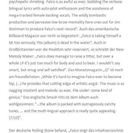
psychopatic shrieking. Falco is as awful as ever, babbling the verbose
bilingual lyrics with auto-pilot enthusiasm and the assistence of
mega-tracked female backing vocals. The wildly bombastic
production and pervasive low-brow mentality here cries out for Jim
Steinman to produce Falco’s next record“. Auch das amerikanische
Billboard Magazin war nicht so begeistert: „Falco is taking himself a
bit too seriously, this (album) is dead in the water“. Auch in
Großbritannien war die Reaktion sehr reserviert, so schreibt der New
Melody Maker: „Falco does manage to raise a titter, but over a
whole LP it’s just too much for body and soul to bear. I wouldn’t say
smart, but smug und self satisfied“. Das Monatsmagazin „Q“ ist noch
am freundlichsten: „While it’s hard to imagine Falco ever to become
hip, (…) he provides that cutting edge of artistic angst. The music is as
nagging insistent and melodic as ever. File under: some kind of
genius.“ Das englische Smash Hits ist dem Album auch
wohlgesonnen: "…the album is packed with outrageously catchy
tunes, … and the multi-lingual approach is really quite appealing.
[7/10]".
Der deutsche Rolling Stone befand, „Falco singt das Inhaltverzeichnis