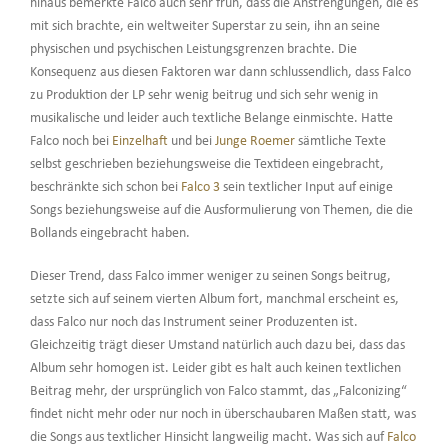
hinaus bemerkte Falco auch sehr früh, dass die Anstrengungen, die es
mit sich brachte, ein weltweiter Superstar zu sein, ihn an seine
physischen und psychischen Leistungsgrenzen brachte. Die
Konsequenz aus diesen Faktoren war dann schlussendlich, dass Falco
zu Produktion der LP sehr wenig beitrug und sich sehr wenig in
musikalische und leider auch textliche Belange einmischte. Hatte
Falco noch bei
Einzelhaft
und bei
Junge Roemer
sämtliche Texte
selbst geschrieben beziehungsweise die Textideen eingebracht,
beschränkte sich schon bei
Falco 3
sein textlicher Input auf einige
Songs beziehungsweise auf die Ausformulierung von Themen, die die
Bollands eingebracht haben.
Dieser Trend, dass Falco immer weniger zu seinen Songs beitrug,
setzte sich auf seinem vierten Album fort, manchmal erscheint es,
dass Falco nur noch das Instrument seiner Produzenten ist.
Gleichzeitig trägt dieser Umstand natürlich auch dazu bei, dass das
Album sehr homogen ist. Leider gibt es halt auch keinen textlichen
Beitrag mehr, der ursprünglich von Falco stammt, das „Falconizing“
findet nicht mehr oder nur noch in überschaubaren Maßen statt, was
die Songs aus textlicher Hinsicht langweilig macht. Was sich auf
Falco