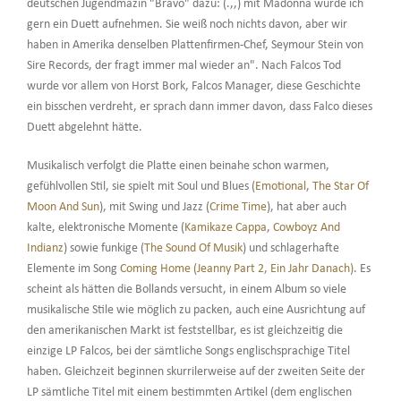
deutschen Jugendmazin "Bravo" dazu: (.,,) mit Madonna würde ich
gern ein Duett aufnehmen. Sie weiß noch nichts davon, aber wir
haben in Amerika denselben Plattenfirmen-Chef, Seymour Stein von
Sire Records, der fragt immer mal wieder an". Nach Falcos Tod
wurde vor allem von Horst Bork, Falcos Manager, diese Geschichte
ein bisschen verdreht, er sprach dann immer davon, dass Falco dieses
Duett abgelehnt hätte.
Musikalisch verfolgt die Platte einen beinahe schon warmen,
gefühlvollen Stil, sie spielt mit Soul und Blues (
Emotional
,
The Star Of
Moon And Sun
), mit Swing und Jazz (
Crime Time
), hat aber auch
kalte, elektronische Momente (
Kamikaze Cappa
,
Cowboyz And
Indianz
) sowie funkige (
The Sound Of Musik
) und schlagerhafte
Elemente im Song
Coming Home (Jeanny Part 2, Ein Jahr Danach)
. Es
scheint als hätten die Bollands versucht, in einem Album so viele
musikalische Stile wie möglich zu packen, auch eine Ausrichtung auf
den amerikanischen Markt ist feststellbar, es ist gleichzeitig die
einzige LP Falcos, bei der sämtliche Songs englischsprachige Titel
haben. Gleichzeit beginnen skurrilerweise auf der zweiten Seite der
LP sämtliche Titel mit einem bestimmten Artikel (dem englischen