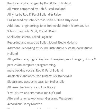
Produced and arranged by Rob & Ferdi Bolland
All music composed by Rob & Ferdi Bolland
All lyrics by Rob & Ferdi Bolland & Falco
Engineered by: John 'Zorba' Griek & Okkie Huysdens
Additional engineering: John Sonneveld, Robin Freeman, Jan
Schuurman, John Smit, Ronald Prent,
Shell Schellekens, Alfred Lagarde
Recorded and mixed at Bullet Sound Studio Holland
Additional recording at Sound Push Studio & Wisseloord Studio
Holland
All synthesizers, digital keyboard samplers, mouthorgan, drum- &
percussion computer programming,
male backing vocals: Rob & Ferdi Bolland
All electric and accoustic guitars: Lex Bolderdijk
Electric and accoustic bass: Jan Hollestelle
All femal backing vocals: Lisa Boray
'Live' drums and simmons: Ton Op’t Hof
Alto and tenor saxophones: Gerbrand Westveen
Accordion: Harry Mooten