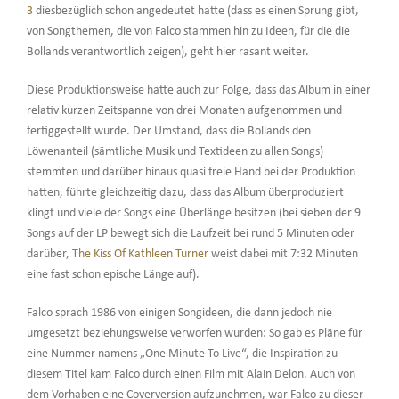
3
diesbezüglich schon angedeutet hatte (dass es einen Sprung gibt,
von Songthemen, die von Falco stammen hin zu Ideen, für die die
Bollands verantwortlich zeigen), geht hier rasant weiter.
Diese Produktionsweise hatte auch zur Folge, dass das Album in einer
relativ kurzen Zeitspanne von drei Monaten aufgenommen und
fertiggestellt wurde. Der Umstand, dass die Bollands den
Löwenanteil (sämtliche Musik und Textideen zu allen Songs)
stemmten und darüber hinaus quasi freie Hand bei der Produktion
hatten, führte gleichzeitig dazu, dass das Album überproduziert
klingt und viele der Songs eine Überlänge besitzen (bei sieben der 9
Songs auf der LP bewegt sich die Laufzeit bei rund 5 Minuten oder
darüber,
The Kiss Of Kathleen Turner
weist dabei mit 7:32 Minuten
eine fast schon epische Länge auf).
Falco sprach 1986 von einigen Songideen, die dann jedoch nie
umgesetzt beziehungsweise verworfen wurden: So gab es Pläne für
eine Nummer namens „One Minute To Live“, die Inspiration zu
diesem Titel kam Falco durch einen Film mit Alain Delon. Auch von
dem Vorhaben eine Coverversion aufzunehmen, war Falco zu dieser