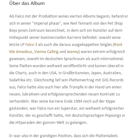
Über das Album
Als Falco mit der Produktion seines vierten Albums begann, befand er
sich in seiner "imperial phase", wie Neil Tennant von den Pet Shop
Boys jenen Zeitraum bezeichnet, in dem sich ein Künstler auf dem
Höhepunkt seiner kommerziellen Karriere befindet: sowohl seine
letzte LP
Falco 3
als auch die daraus ausgekoppelten Singles (
Rock
Me Amadeus
,
Vienna Calling
und
Jeanny
) waren extrem erfolgreich
gewesen, sowohl im deutschen Sprachraum als auch international.
Seine Platten wurden weltweit veröffentlicht und kamen überall in
die Charts, auch in den USA, in Großbritannien, Japan, Australien,
Südafrika etc. Gleichzeitig lief sein Plattenvertrag mit GIG Records
aus, Falco hatte also auch hier alle Trümpfe in der Hand um einen
neuen, lukrativen und erfolgsversprechenden neuen Kontrakt zu
verhandeln. War seine Karriere Ende 1984 noch auf der Kippe
gestanden, war Falco nun ein Superstar, ein weltweit erfolgreicher
Künstler, der es geschafft hatte, mit deutschsprachigen Popsongs in
die Hitparaden der ganzen Welt zu gelangen.
Er war also in der günstigen Position, dass sich die Plattenlabels