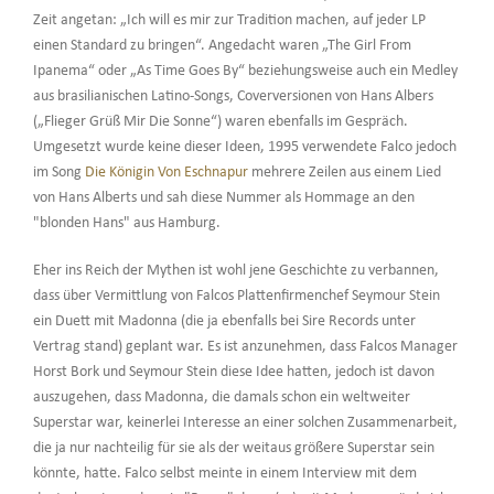
Zeit angetan: „Ich will es mir zur Tradition machen, auf jeder LP
einen Standard zu bringen“. Angedacht waren „The Girl From
Ipanema“ oder „As Time Goes By“ beziehungsweise auch ein Medley
aus brasilianischen Latino-Songs, Coverversionen von Hans Albers
(„Flieger Grüß Mir Die Sonne“) waren ebenfalls im Gespräch.
Umgesetzt wurde keine dieser Ideen, 1995 verwendete Falco jedoch
im Song
Die Königin Von Eschnapur
mehrere Zeilen aus einem Lied
von Hans Alberts und sah diese Nummer als Hommage an den
"blonden Hans" aus Hamburg.
Eher ins Reich der Mythen ist wohl jene Geschichte zu verbannen,
dass über Vermittlung von Falcos Plattenfirmenchef Seymour Stein
ein Duett mit Madonna (die ja ebenfalls bei Sire Records unter
Vertrag stand) geplant war. Es ist anzunehmen, dass Falcos Manager
Horst Bork und Seymour Stein diese Idee hatten, jedoch ist davon
auszugehen, dass Madonna, die damals schon ein weltweiter
Superstar war, keinerlei Interesse an einer solchen Zusammenarbeit,
die ja nur nachteilig für sie als der weitaus größere Superstar sein
könnte, hatte. Falco selbst meinte in einem Interview mit dem