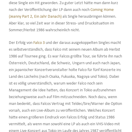
diese Single ein Hit geworden. Zu guter Letzt hätte man dann kurz
nach der Veröffentlichung der LP dann auch noch
Coming Home
(Jeanny Part 2, Ein Jahr Danach)
als Single herausbringen können.
Aber klar, so viel Zeit war in dieser Stress- und Drucksituation im
Sommer/Herbst 1986 wahrscheinlich nicht.
Der Erfolg von
Falco 3
und der daraus ausgekoppelten Singles macht
es selbstverständlich, dass Falco mit seinem neuen Album ab Herbst
1986 auf Tournee ging. Es war Falcos größte Tour, sie führte ihn nach
Österreich, Deutschland, die Schweiz, Ungarn und auch nach Japan,
ein japanischer Konzertveranstalter holte Falco für fünf Konzerte ins
Land des Lächelns (nach Osaka, Fukuoka, Nagoya und Tokio). Dabei
ist es völlig unverständlich, warum weder Falco noch sein
Management die Idee hatten, das Konzert in Tokio aufzunehmen
beziehungsweise auch auf Film mitzuschneiden. Noch dazu, wenn
man bedenkt, dass Falcos Vertrag mit Teldec/Sire/Warner die Option
vorsah, auch ein Live-Album zu veröffentlichen. Welches Konzert
hätte einen größeren Eindruck von Falcos Erfolg und Status 1986
vermittelt, als wenn man sowohl eine LP als auch ein VHS-Video mit
einem Live-Konzert aus Tokio im Laufe des Jahres 1987 veröffentlicht