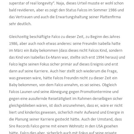
superstar of real longevity“. Naja, dieses Urteil musste er wohl schon
bald revidieren, aber es zeigt den Status Falcos im Sommer 1986 und
das Vertrauen und auch die Erwartungshaltung seiner Plattenfirma
sehr deutlich.
Gleichzeitig beschäftigte Falco zu dieser Zeit, zu Beginn des Jahres
1986, aber auch noch etwas anderes: seine Freundin Isabella hatte
im März ein Baby bekommen (dass dieses nicht Falcos Kind, sondern
das Kind von Isabellas Ex-Mann war, stellte sich erst 1994 heraus) und
Falco legte seinen Fokus sicher primär auf dieses Ereignis und erst
dann auf seine Karriere. Auch hier stellt sich wiederum die Frage,
was gewesen wäre, hätte Falcos Freundin nicht zu dieser Zeit ein
Baby bekommen, von dem Falco annahm, es sei seines. Obgleich
Falcos Launen und seine Abneigung gegen Promotiontermine und
gegen eine ausufernde Reisetätigkeit im Rahmen derselbigen sicher
gleichgeblieben wären, ist doch anzunehmen, dass er, wäre er nicht
liiert und kinderlos gewesen, sicherlich mehr Aufwand und Energie in
die Planung seiner Karriere gesteckt hätte. Auch der Umstand, dass
Sire Records Falco gerne mit einem Wohnsitz in den USA gesehen
hätte, Falco dies aber, sicherlich auch mit Fokus auf seine private