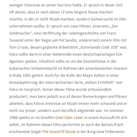
weniger Interesse an seiner Karriere hatte. Er sprach in dieser Zeit
oft davon, dass er nach dieser LP eine längere Pause machen
möchte, in der er nicht Musik machen, sondern Gehversuche im Film
unternehmen wollte. Er sprach von zwei Filmen, einerseits „Der
Goldmacher“, eine Verfilmung der Lebensgeschichte von Franz
Tausend unter der Regie von Pal Sandor, andererseits einem Film mit
Tom Cruise, dessen geplante Arbeitstitel „Kommando Code 328“ war,
Falco sollte darin in einer Nebenrolle einen deutschsprachigen CIA-
Agenten spielen. Inhaltlich sollte es um die Geschehnisse in der
kubanischen Schweinebucht im Rahmen der amerikanischen Invasion
in Kuba 1961 gehen. Auch für die Rolle des Major Kottan in einer
Kinoadaptierung der österreichischen Serie „Kottan Ermittelt“ war
Falco im Gespräch. Keiner dieser Filme wurde schlussendlich
produziert, man kann jedoch aus all diesen Bemerkungen und Plänen
ableiten, dass Falcos Interesse an Musik immer mehr schwand und er
nicht nur privat, sondern auch beruflich abgelenkt war. Im Sommer
1986 spielte er im Kinofilm
Geld Oder Leber
in einem Kurzauftritt sich
selbst, im Rahmen dieses Films performte er auch die damals frisch
erschienene Single
The Sound Of Musik
in der Burgruine Finkenstein