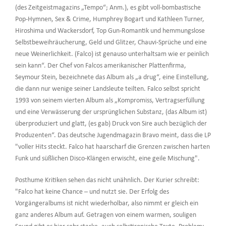
(des Zeitgeistmagazins „Tempo“; Anm.), es gibt voll-bombastische
Pop-Hymnen, Sex & Crime, Humphrey Bogart und Kathleen Turner,
Hiroshima und Wackersdorf, Top Gun-Romantik und hemmungslose
Selbstbeweihräucherung, Geld und Glitzer, Chauvi-Sprüche und eine
neue Weinerlichkeit. (Falco) ist genauso unterhaltsam wie er peinlich
sein kann“. Der Chef von Falcos amerikanischer Plattenfirma,
Seymour Stein, bezeichnete das Album als „a drug“, eine Einstellung,
die dann nur wenige seiner Landsleute teilten. Falco selbst spricht
1993 von seinem vierten Album als „Kompromiss, Vertragserfüllung
und eine Verwässerung der ursprünglichen Substanz, (das Album ist)
überproduziert und glatt, (es gab) Druck von Sire auch bezüglich der
Produzenten“. Das deutsche Jugendmagazin Bravo meint, dass die LP
"voller Hits steckt. Falco hat haarscharf die Grenzen zwischen harten
Funk und süßlichen Disco-Klängen erwischt, eine geile Mischung".
Posthume Kritiken sehen das nicht unähnlich. Der Kurier schreibt:
"Falco hat keine Chance – und nutzt sie. Der Erfolg des
Vorgängeralbums ist nicht wiederholbar, also nimmt er gleich ein
ganz anderes Album auf. Getragen von einem warmen, souligen