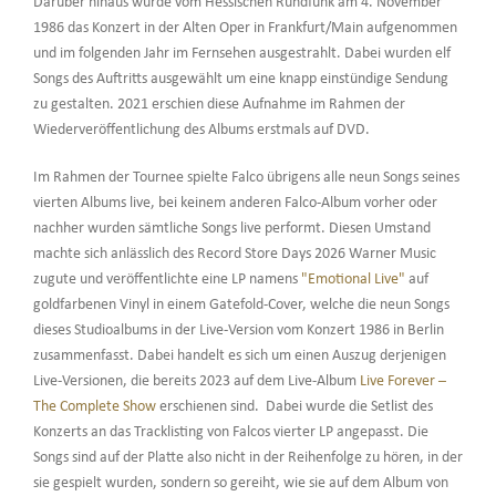
Darüber hinaus wurde vom Hessischen Rundfunk am 4. November
1986 das Konzert in der Alten Oper in Frankfurt/Main aufgenommen
und im folgenden Jahr im Fernsehen ausgestrahlt. Dabei wurden elf
Songs des Auftritts ausgewählt um eine knapp einstündige Sendung
zu gestalten. 2021 erschien diese Aufnahme im Rahmen der
Wiederveröffentlichung des Albums erstmals auf DVD.
Im Rahmen der Tournee spielte Falco übrigens alle neun Songs seines
vierten Albums live, bei keinem anderen Falco-Album vorher oder
nachher wurden sämtliche Songs live performt. Diesen Umstand
machte sich anlässlich des Record Store Days 2026 Warner Music
zugute und veröffentlichte eine LP namens
"Emotional Live"
auf
goldfarbenen Vinyl in einem Gatefold-Cover, welche die neun Songs
dieses Studioalbums in der Live-Version vom Konzert 1986 in Berlin
zusammenfasst. Dabei handelt es sich um einen Auszug derjenigen
Live-Versionen, die bereits 2023 auf dem Live-Album
Live Forever –
The Complete Show
erschienen sind. Dabei wurde die Setlist des
Konzerts an das Tracklisting von Falcos vierter LP angepasst. Die
Songs sind auf der Platte also nicht in der Reihenfolge zu hören, in der
sie gespielt wurden, sondern so gereiht, wie sie auf dem Album von