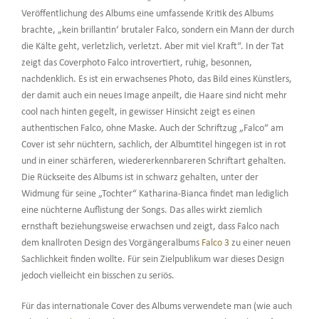
Veröffentlichung des Albums eine umfassende Kritik des Albums
brachte, „kein brillantin‘ brutaler Falco, sondern ein Mann der durch
die Kälte geht, verletzlich, verletzt. Aber mit viel Kraft“. In der Tat
zeigt das Coverphoto Falco introvertiert, ruhig, besonnen,
nachdenklich. Es ist ein erwachsenes Photo, das Bild eines Künstlers,
der damit auch ein neues Image anpeilt, die Haare sind nicht mehr
cool nach hinten gegelt, in gewisser Hinsicht zeigt es einen
authentischen Falco, ohne Maske. Auch der Schriftzug „Falco“ am
Cover ist sehr nüchtern, sachlich, der Albumtitel hingegen ist in rot
und in einer schärferen, wiedererkennbareren Schriftart gehalten.
Die Rückseite des Albums ist in schwarz gehalten, unter der
Widmung für seine „Tochter“ Katharina-Bianca findet man lediglich
eine nüchterne Auflistung der Songs. Das alles wirkt ziemlich
ernsthaft beziehungsweise erwachsen und zeigt, dass Falco nach
dem knallroten Design des Vorgängeralbums
Falco 3
zu einer neuen
Sachlichkeit finden wollte. Für sein Zielpublikum war dieses Design
jedoch vielleicht ein bisschen zu seriös.
Für das internationale Cover des Albums verwendete man (wie auch