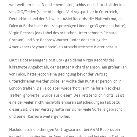
weltweit um seine Dienste bemühten, schlussendlich kristallisierten
sich GIG/Teldec (seine bisherigen Vertragspartner in Österreich,
Deutschland und der Schweiz), A&M Records (die Plattenfirma, die
Falco außerhalb der deutschsprachigen Länder groß gemacht hatte),
Virgin Records (das Label des britischen Unternehmers Richard
Branson) und Sire Records/Warner (unter der Leitung des
Amerikaners Seymour Stein) als aussichtsreichste Bieter heraus.
Laut Falcos Manager Horst Bork gab dabei Virgin Records das
lukrativste Angebot ab, der Besitzer Richard Manson, ein großer Fan
von Falco, hatte jedoch eine Bedingung bevor der Vertrag
unterschrieben werden sollte, er wollte den Künstler persönlich in
London treffen. Da Falco aber wiederholt Termine für ein solches
Treffen ignorierte, wurde aus diesem Deal letztendlich nichts. Es ist
eine der vielen nicht nachvollziehbaren Entscheidungen Falcos zu
dieser Zeit, dieser Vertrag hätte ihm sicher viele Vorteile gebracht
und seiner Karriere weitergeholfen.
Nachdem seine bisherigen Vertragspartner bei A&M Records ein
wesentlich ungünstigeres Angebot vorlegten und bei einem Treffen