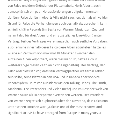
von Falco und dem Gründer des Plattenlabels, Herb Alpert, auch
atmosphärisch ein paar Herausforderungen aufgekommen sein
durften (Falco durfte in Alperts Villa nicht rauchen, damals ein valider
Grund für Falco die Verhandlungen auch deshalb abzubrechen), kam
schließlich Sire Records (im Besitz von Warner Music) zum Zug und
nahm Falco für drei Alben (und ein zusätzliches Live-Album) unter
Vertrag. Teil des Vertrages waren angeblich auch zeitliche Vorgaben,
also Termine innerhalb derer Falco diese Alben abzuliefern hatte (es
wurde ein Zeitraum von maximal 18 Monaten zwischen den
einzelnen Alben kolportiert, wenn dies wahr ist, hätte Falco in
weiterer Folge diesen Zeitplan nicht eingehalten). Der Vertrag, den
Falco abschloss sah vor, dass sein Vertragspartner weiterhin Teldec
sein sollte, seine Platten in den USA und in Kanada aber von Sire
Records (dem Heim von Künstlern wie den Talking Heads, The Smith,
Madonna, The Pretenders und vielen mehr) und im Rest der Welt von
Warner Music als Lizenzpartner vertrieben werden. Der Präsident
von Warner zeigte sich euphorisch über den Umstand, dass Falco nun
unter seinen Fittichen war: „Falco is one of the most creative and
significant artists to have emerged from Europe in many years, a