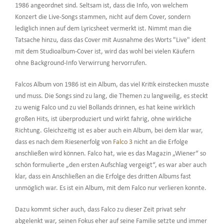
1986 angeordnet sind. Seltsam ist, dass die Info, von welchem
Konzert die Live-Songs stammen, nicht auf dem Cover, sondern
lediglich innen auf dem Lyricsheet vermerkt ist. Nimmt man die
Tatsache hinzu, dass das Cover mit Ausnahme des Worts "Live" ident
mit dem Studioalbum-Cover ist, wird das wohl bei vielen Käufern
ohne Background-Info Verwirrung hervorrufen.
Falcos Album von 1986 ist ein Album, das viel Kritik einstecken musste
und muss. Die Songs sind zu lang, die Themen zu langweilig, es steckt
zu wenig Falco und zu viel Bollands drinnen, es hat keine wirklich
großen Hits, ist überproduziert und wirkt fahrig, ohne wirkliche
Richtung. Gleichzeitig ist es aber auch ein Album, bei dem klar war,
dass es nach dem Riesenerfolg von
Falco 3
nicht an die Erfolge
anschließen wird können. Falco hat, wie es das Magazin „Wiener“ so
schön formulierte „den ersten Aufschlag vergeigt“, es war aber auch
klar, dass ein Anschließen an die Erfolge des dritten Albums fast
unmöglich war. Es ist ein Album, mit dem Falco nur verlieren konnte.
Dazu kommt sicher auch, dass Falco zu dieser Zeit privat sehr
abgelenkt war, seinen Fokus eher auf seine Familie setzte und immer