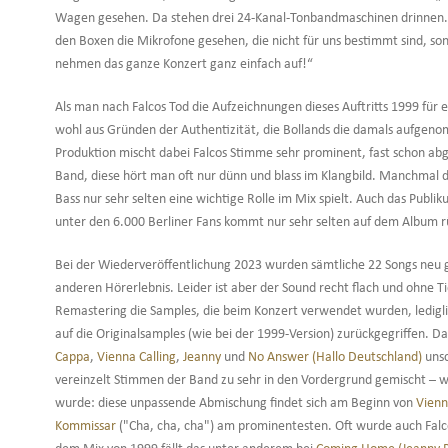
Wagen gesehen. Da stehen drei 24-Kanal-Tonbandmaschinen drinnen. Vi
den Boxen die Mikrofone gesehen, die nicht für uns bestimmt sind, so
nehmen das ganze Konzert ganz einfach auf!“
Als man nach Falcos Tod die Aufzeichnungen dieses Auftritts 1999 für 
wohl aus Gründen der Authentizität, die Bollands die damals aufgen
Produktion mischt dabei Falcos Stimme sehr prominent, fast schon abg
Band, diese hört man oft nur dünn und blass im Klangbild. Manchmal
Bass nur sehr selten eine wichtige Rolle im Mix spielt. Auch das Pub
unter den 6.000 Berliner Fans kommt nur sehr selten auf dem Album r
Bei der Wiederveröffentlichung 2023 wurden sämtliche 22 Songs neu g
anderen Hörerlebnis. Leider ist aber der Sound recht flach und ohn
Remastering die Samples, die beim Konzert verwendet wurden, ledig
auf die Originalsamples (wie bei der 1999-Version) zurückgegriffen. 
Cappa
,
Vienna Calling
,
Jeanny
und
No Answer (Hallo Deutschland)
unsc
vereinzelt Stimmen der Band zu sehr in den Vordergrund gemischt – w
wurde: diese unpassende Abmischung findet sich am Beginn von
Vienn
Kommissar
("Cha, cha, cha") am prominentesten. Oft wurde auch Falc