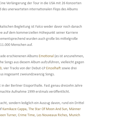
 Eine Verlängerung der Tour in die USA mit 26 Konzerten
d des unerwarteten internationalen Flops des Albums
kalischen Begleitung ist Falco weder davor noch danach
rnee auf dem kommerziellen Höhepunkt seiner Karriere
e. Dementsprechend wurden auch große bis mittelgroße
r 11.000 Menschen auf.
erade erschienenen Albums
Emotional
(es ist anzunehmen,
che Songs aus diesem Album aufzuführen, vielleicht gegen
 3
, vier Tracks von der Debut-LP
Einzelhaft
sowie drei
t aus insgesamt zweiundzwanzig Songs.
n der Berliner Eissporthalle. Fast genau dreizehn Jahre
gemachte Aufnahme 1999 erstmals veröffentlicht.
cht, sondern lediglich ein Auszug davon, rund ein Drittel
uf
Kamikaze Cappa
,
The Star Of Moon And Sun
,
Männer
leen Turner
,
Crime Time
,
Les Nouveaux Riches
,
Munich