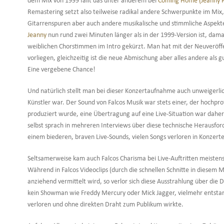
dem Mix von 1999 fällt das unter anderem bei
Coming Home (Jeanny Pa
Remastering setzt also teilweise radikal andere Schwerpunkte im Mix
Gitarrenspuren aber auch andere musikalische und stimmliche Aspekte. 
Jeanny
nun rund zwei Minuten länger als in der 1999-Version ist, dam
weiblichen Chorstimmen im Intro gekürzt. Man hat mit der Neuveröffe
vorliegen, gleichzeitig ist die neue Abmischung aber alles andere als g
Eine vergebene Chance!
Und natürlich stellt man bei dieser Konzertaufnahme auch unweigerlich f
Künstler war. Der Sound von Falcos Musik war stets einer, der hochpro
produziert wurde, eine Übertragung auf eine Live-Situation war daher
selbst sprach in mehreren Interviews über diese technische Herausfor
einem biederen, braven Live-Sounds, vielen Songs verloren in Konzerte
Seltsamerweise kam auch Falcos Charisma bei Live-Auftritten meisten
Während in Falcos Videoclips (durch die schnellen Schnitte in diesem 
anziehend vermittelt wird, so verlor sich diese Ausstrahlung über die 
kein Showman wie Freddy Mercury oder Mick Jagger, vielmehr entstand 
verloren und ohne direkten Draht zum Publikum wirkte.