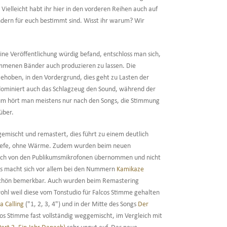
elleicht habt ihr hier in den vorderen Reihen auch auf
ndern für euch bestimmt sind. Wisst ihr warum? Wir
eine Veröffentlichung würdig befand, entschloss man sich,
ommenen Bänder auch produzieren zu lassen. Die
ehoben, in den Vordergrund, dies geht zu Lasten der
 dominiert auch das Schlagzeug den Sound, während der
likum hört man meistens nur nach den Songs, die Stimmung
über.
emischt und remastert, dies führt zu einem deutlich
e Tiefe, ohne Wärme. Zudem wurden beim neuen
lich von den Publikumsmikrofonen übernommen und nicht
Das macht sich vor allem bei den Nummern
Kamikaze
hön bemerkbar. Auch wurden beim Remastering
ohl weil diese vom Tonstudio für Falcos Stimme gehalten
a Calling
("1, 2, 3, 4") und in der Mitte des Songs
Der
os Stimme fast vollständig weggemischt, im Vergleich mit