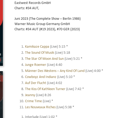
Eastwest Records GmbH
Charts: #34 AUT,
Juni 2023 (The Complete Show – Berlin 1986)
Warner Music Group Germany GmbH
Charts: #34 AUT (#19 2023), #70 GER (2023)
Kamikaze Cappa
(Live) 5:15 *
The Sound Of Musik
(Live) 5:18
The Star Of Moon And Sun
(Live) 5:21 *
Junge Roemer
(Live) 4:40
Männer Des Westens – Any Kind Of Land
(Live) 4:00 *
Cowboyz And Indianz
(Live) 5:10 *
Auf Der Flucht
(Live) 4:02
The Kiss Of Kathleen Turner
(Live) 7:42 *
Jeanny
(Live) 8:26
Crime Time
(Live) *
Les Nouveaux Riches
(Live) 5:38 *
Interlude (Live) 1:02 *