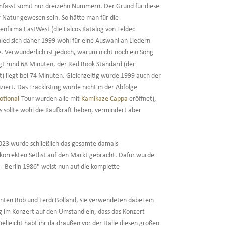
mfasst somit nur dreizehn Nummern. Der Grund für diese
r Natur gewesen sein. So hätte man für die
enfirma EastWest (die Falcos Katalog von Teldec
ed sich daher 1999 wohl für eine Auswahl an Liedern
e. Verwunderlich ist jedoch, warum nicht noch ein Song
t rund 68 Minuten, der Red Book Standard (der
st) liegt bei 74 Minuten. Gleichzeitig wurde 1999 auch der
ziert. Das Tracklisting wurde nicht in der Abfolge
otional
-Tour wurden alle mit
Kamikaze Cappa
eröffnet),
s sollte wohl die Kaufkraft heben, vermindert aber
 2023 wurde schließlich das gesamte damals
 korrekten Setlist auf den Markt gebracht. Dafür wurde
– Berlin 1986" weist nun auf die komplette
en Rob und Ferdi Bolland, sie verwendeten dabei ein
ng im Konzert auf den Umstand ein, dass das Konzert
elleicht habt ihr da draußen vor der Halle diesen großen