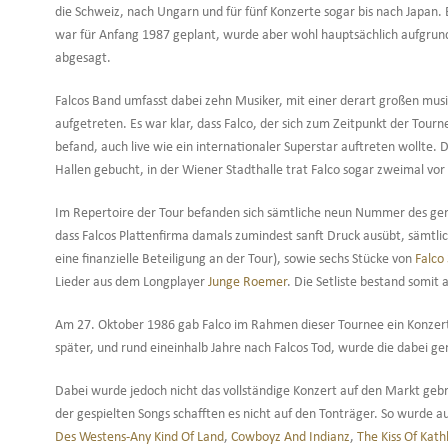
die Schweiz, nach Ungarn und für fünf Konzerte sogar bis nach Japan.
war für Anfang 1987 geplant, wurde aber wohl hauptsächlich aufgrun
abgesagt.
Falcos Band umfasst dabei zehn Musiker, mit einer derart großen musi
aufgetreten. Es war klar, dass Falco, der sich zum Zeitpunkt der Tou
befand, auch live wie ein internationaler Superstar auftreten wollt
Hallen gebucht, in der Wiener Stadthalle trat Falco sogar zweimal vo
Im Repertoire der Tour befanden sich sämtliche neun Nummer des g
dass Falcos Plattenfirma damals zumindest sanft Druck ausübt, sämtli
eine finanzielle Beteiligung an der Tour), sowie sechs Stücke von
Falco
Lieder aus dem Longplayer
Junge Roemer
. Die Setliste bestand somi
Am 27. Oktober 1986 gab Falco im Rahmen dieser Tournee ein Konzert i
später, und rund eineinhalb Jahre nach Falcos Tod, wurde die dabei 
Dabei wurde jedoch nicht das vollständige Konzert auf den Markt gebra
der gespielten Songs schafften es nicht auf den Tonträger. So wurde a
Des Westens-Any Kind Of Land
,
Cowboyz And Indianz
,
The Kiss Of Kath