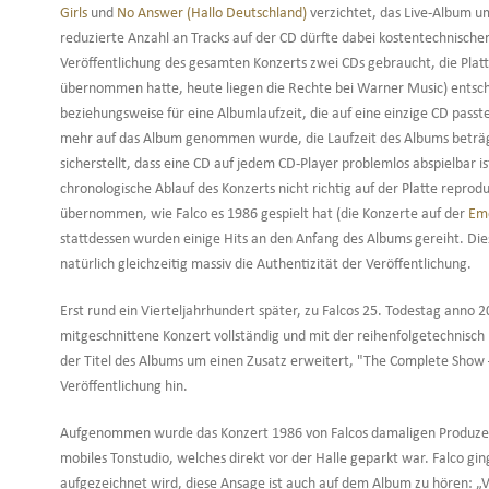
Girls
und
No Answer (Hallo Deutschland)
verzichtet, das Live-Album u
reduzierte Anzahl an Tracks auf der CD dürfte dabei kostentechnische
Veröffentlichung des gesamten Konzerts zwei CDs gebraucht, die Platt
übernommen hatte, heute liegen die Rechte bei Warner Music) entschi
beziehungsweise für eine Albumlaufzeit, die auf eine einzige CD passt
mehr auf das Album genommen wurde, die Laufzeit des Albums beträg
sicherstellt, dass eine CD auf jedem CD-Player problemlos abspielbar i
chronologische Ablauf des Konzerts nicht richtig auf der Platte reprodu
übernommen, wie Falco es 1986 gespielt hat (die Konzerte auf der
Em
stattdessen wurden einige Hits an den Anfang des Albums gereiht. Die
natürlich gleichzeitig massiv die Authentizität der Veröffentlichung.
Erst rund ein Vierteljahrhundert später, zu Falcos 25. Todestag anno
mitgeschnittene Konzert vollständig und mit der reihenfolgetechnisch
der Titel des Albums um einen Zusatz erweitert, "The Complete Show 
Veröffentlichung hin.
Aufgenommen wurde das Konzert 1986 von Falcos damaligen Produzent
mobiles Tonstudio, welches direkt vor der Halle geparkt war. Falco gi
aufgezeichnet wird, diese Ansage ist auch auf dem Album zu hören: „Vi