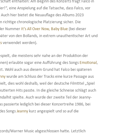
schaft enthalten: Am Beginn des Konzerts fragt Falco in
r!“, eine Anspielung auf die Tatsache, dass Falco, vor
. Auch hier bietet die Neuauflage des Albums 2023
 richtige chronologische Platzierung sicher. Die
i der Nummer
It’s All Over Now, Baby Blue
(bei dieser
äter von den Bollands, in extrem unauthentischer Art und
ls
verwendet werden).
ielt, die meistens sehr nahe an der Produktion der
innen) erlaubte sogar eine Aufführung des Songs
Emotional
,
tzt. Wohl auch aus diesem Grund hat Falco bei späteren
nny
wurde am Schluss der Tracks eine kurze Passage aus
t, dies wohl deshalb, weil der deutsche Filmtitel „Spiel
utierten Hits passte. In die gleiche Schneise schlägt auch
dalhit spielte. Auch wurde der zweite Teil der Jeanny-
as passierte lediglich bei dieser Konzertreihe 1986, bei
 des Songs
Jeanny
kurz angespielt und so auf die
ecords/Warner Music abgeschlossen hatte. Letztlich