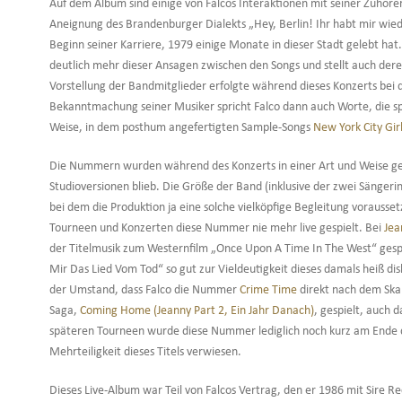
Auf dem Album sind einige von Falcos Interaktionen mit seiner Zuhörer
Aneignung des Brandenburger Dialekts „Hey, Berlin! Ihr habt mir wiede
Beginn seiner Karriere, 1979 einige Monate in dieser Stadt gelebt hat
deutlich mehr dieser Ansagen zwischen den Songs und stellt auch deren
Vorstellung der Bandmitglieder erfolgte während dieses Konzerts be
Bekanntmachung seiner Musiker spricht Falco dann auch Worte, die sp
Weise, in dem posthum angefertigten Sample-Songs
New York City Gir
Die Nummern wurden während des Konzerts in einer Art und Weise gesp
Studioversionen blieb. Die Größe der Band (inklusive der zwei Sänger
bei dem die Produktion ja eine solche vielköpfige Begleitung vorausse
Tourneen und Konzerten diese Nummer nie mehr live gespielt. Bei
Jea
der Titelmusik zum Westernfilm „Once Upon A Time In The West“ gespiel
Mir Das Lied Vom Tod“ so gut zur Vieldeutigkeit dieses damals heiß disk
der Umstand, dass Falco die Nummer
Crime Time
direkt nach dem Skan
Saga,
Coming Home (Jeanny Part 2, Ein Jahr Danach)
, gespielt, auch d
späteren Tourneen wurde diese Nummer lediglich noch kurz am Ende
Mehrteiligkeit dieses Titels verwiesen.
Dieses Live-Album war Teil von Falcos Vertrag, den er 1986 mit Sire R