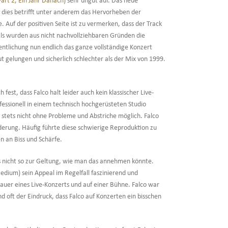
rt 2, Ein Jahr Danach)
sehr ungut auf. Das neue
, dies betrifft unter anderem das Hervorheben der
Auf der positiven Seite ist zu vermerken, dass der Track
als wurden aus nicht nachvollziehbaren Gründen die
ntlichung nun endlich das ganze vollständige Konzert
ut gelungen und sicherlich schlechter als der Mix von 1999.
est, dass Falco halt leider auch kein klassischer Live-
fessionell in einem technisch hochgerüsteten Studio
 stets nicht ohne Probleme und Abstriche möglich. Falco
derung. Häufig führte diese schwierige Reproduktion zu
n an Biss und Schärfe.
s nicht so zur Geltung, wie man das annehmen könnte.
Medium) sein Appeal im Regelfall faszinierend und
Dauer eines Live-Konzerts und auf einer Bühne. Falco war
oft der Eindruck, dass Falco auf Konzerten ein bisschen