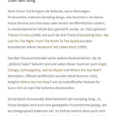
Über den Song
Nach Falcos Tod fertigten die Bollands, seine ehemaligen
Produzenten, mehrere Sampling-Songs, also Nummern, bei denen
Falcos Stimme aus Interviews oder bereits veröffentlichten Liedern,
zu neukomponierter Musik dazu gemischt wurde, an. Dazu gehören
Tribute To Falco
(1998) und auch die drei Tracks (
Fascinating Man
,
We
Live For The Night
,
From The North To The South
) aus dem
kompilierten Album
Verdammt Wir Leben Noch
(1999).
Darüber hinaus entstanden sechs weitere Bastelarbeiten, die als
„Bolland-Tapes“ bekannt sind und neben dieser Nummer auch
Angst
,
Change
,
Extravaganza
,
Just An Illusion
und
Where Are You Now?
beinhalten. Offiziell veröffentlich wurden diese Nummer nicht,
lediglich
Where Are You Now?
war als halboffizieller Release für
kurze Zeit als mp3-File kostenlos downloadbar.
Ein karibisch anmutender Beat bestimmt den Sampling-Song. Zu
Falcos Samples wird auch eine gedoppelte Frauenstimme gelegt, die
ein Zwiegespräch andeuten soll. Im Refrain kommt dann auch noch