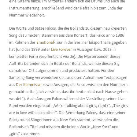
eine Gitarre hinzu. Im Mittelteil ändern sich die Drums und auch die
Instrumentierung, anschließend wird der Refrain bis zum Ende der
Nummer wiederholt.
Die Worte und Sätze Falcos, die die Bollands zu diesem neu kreierten
Song dazu mixten, stammen aus dem Konzert, das Falco anno 1986
im Rahmen der
Emotional
-Tour in der Berliner Eissporthalle gegeben
hat (und das 1999 unter
Live Forever
in Auszügen bzw. 2023 in
kompletter Form veröffentlicht wurde). Die Masterbänder dieses
Auftritts befanden sich im Besitz der Bollands, weil sie diesen Gig
damals vor Ort aufgenommen und produziert hatten. Für den
Sampling-Song verwendeten sie aus diesen Aufnahmen Textpassagen
aus
Der Kommissar
sowie Ansagen, die Falco zwischen den Nummern
gemacht hatte („Ich verstehe, dass ihr heute nicht nach Hause gehen
werdet“). Auch Ansagen Falcos während der Vorstellung seiner Live-
Band wurden eingebaut: „We’re talking about girls, right?“, „The girls
are in love with each other“. Die Bemerkung Falcos, dass eine seiner
Background-Sängerinnen aus New York stammt, verwenden die
Bollands als Titel und mischen die beiden Worte „New York“ und
„girls“ zusammen.