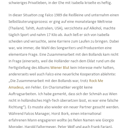
schwieriges Privatleben, in der Ehe mit Isabella kriselte es heftig.
In dieser Situation zog Falco 1989 die Reißleine und unternahm einen
Selbstläuterungsprozess: er ging auf eine monatelange Weltreise
(Thailand, Tahiti, Australien, USA), verzichtete auf Alkohol, machte
täglich Sport und nahm 17 Kilo ab. Auch ließ er sich von Isabella
scheiden und versuchte, seine Karriere zum Laufen zu bringen. Dabei
war, wie immer, die Wahl des Songwriters und Produzenten eine
elementare Frage. Eine Zusammenarbeit mit den Bollands kam nicht
in Frage (einerseits, weil die Holländer nach dem Eklat rund um die
Fertigstellung des Albums
Wiener Blut
kein Interesse mehr hatten,
andererseits weil auch Falco eine neuerliche Kooperation ablehnte:
„Die Zusammenarbeit mit den Bollands war, trotz
Rock Me
Amadeus
, ein Fehler. Ein Charismatiker vergibt keine
Auftragsarbeiten. Ich habe gemerkt, dass sich der Schmäh aus Wien
nicht in holländisches High-Tech übersetzen lässt, es war eine falsche
Richtung“). Es musste also wieder ein neuer Partner gesucht werden.
Während Falcos Manager, Horst Bork, einen international
erfahrenen Mann engagieren wollte (es fielen Namen wie Giorgio
Moroder, Harold Faltermeyer, Peter Wolf und auch Frank Farian),