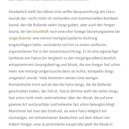
Musikalisch stellt das Album eine sanfte Neuausrichtung des Falco-
Sounds dar: nichts mehr ist vorhanden vom kommerziellen Bombast-
Sound, den die Bollands vielen Songs gaben, aber auch der Ponger-
Sound, der bei
Einzelhaft
noch eine eher funkige beziehungsweise bei
Junge Roemer
eine extrem hochglanzpolierte Richtung
eingeschlagen hatte, veränderte sich hin zu einem sanfteren,
organischeren Ton in der Gesamtausrichtung. Es ist eine eigenartige
Symbiose von Falcos (im Vergleich zu den Vorgängeralben) deutlich
entspannterem Gesangsbeitrag und Musik, die von Ponger fast schon
mehr wie Hintergrundgeräusche denn als echte, kompakte Songs
umgesetzt wurde. Viele Nummern weisen eine weniger
formalistische Form auf als dies bei Falco-Songs, die die Bollands
geschrieben haben, der Fall ist. Falcos Stimme weht bei vielen Songs
fast schon nicht mehr wahrnehmbar über der Musik, die auf eine
gewisse Art austauschbar und teilweise fast schon belanglos klingt.
Manchmal hat man den Eindruck, als wäre Falco lediglich ein
Gastsänger, ein teilnahmsloser Beobachter auf dem Album von
Robert Ponger, eine so prominente Hauptrolle spielt die Musik in