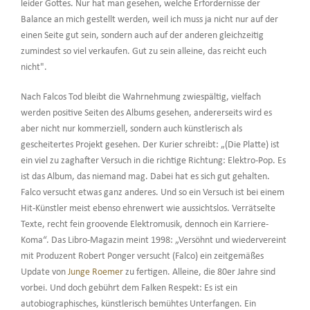
leider Gottes. Nur hat man gesehen, welche Erfordernisse der
Balance an mich gestellt werden, weil ich muss ja nicht nur auf der
einen Seite gut sein, sondern auch auf der anderen gleichzeitig
zumindest so viel verkaufen. Gut zu sein alleine, das reicht euch
nicht".
Nach Falcos Tod bleibt die Wahrnehmung zwiespältig, vielfach
werden positive Seiten des Albums gesehen, andererseits wird es
aber nicht nur kommerziell, sondern auch künstlerisch als
gescheitertes Projekt gesehen. Der Kurier schreibt: „(Die Platte) ist
ein viel zu zaghafter Versuch in die richtige Richtung: Elektro-Pop. Es
ist das Album, das niemand mag. Dabei hat es sich gut gehalten.
Falco versucht etwas ganz anderes. Und so ein Versuch ist bei einem
Hit-Künstler meist ebenso ehrenwert wie aussichtslos. Verrätselte
Texte, recht fein groovende Elektromusik, dennoch ein Karriere-
Koma“. Das Libro-Magazin meint 1998: „Versöhnt und wiedervereint
mit Produzent Robert Ponger versucht (Falco) ein zeitgemäßes
Update von
Junge Roemer
zu fertigen. Alleine, die 80er Jahre sind
vorbei. Und doch gebührt dem Falken Respekt: Es ist ein
autobiographisches, künstlerisch bemühtes Unterfangen. Ein