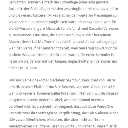
vernichten, sondern einfach die Erstauflage (oder eine gewisse
Anzahl in der Erstauflage) mit den ursprünglichen Mixes auszuliefern
und die neuen, kürzeren Mixes erst bei den weiteren Pressungen zu
verwenden. Eine andere Möglichkeit wäre, dass es geplant war, für
die CD-Version längere Mixes als für die Vinyl- und Kassette-Versionen
zu verwenden. Eine Idee, die auch David Bowie 1987 bei seinem
Album „Never Let Me Down“ realisiert hat und die darauf angelegt
war, den Verkauf der (einträchtigeren, weil teureren) CD-Version zu
pushen. Was auch immer die Gründe waren, für echte Sammler ist
natürlich die Version mit den langen, ungeschnittenen Versionen ein
echtes Must-have.
Und noch eine Anekdote: Nachdem Seymour Stein, Chef von Falcos
amerikanischer Plattenfirma Sire Records, von dem Album entsetzt
war und keinerlei kommerzielles Potential in ihm sah, wurde diese LP
lediglich bei einem anderen Label, American Sound Records,
veröffentlicht. Es erscheint naheliegend, dass auf diese Weise Sire
Records zwar ihre vertragliche Verpflichtung, das Falco-Album in den
USA zu veröffentlichen, einhalten, dies aber nicht auf ihrem
renommierten Hauptlabel Sire tun wollte und daher zu diesem Trick