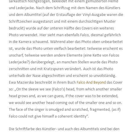
sarkastisch hochgezogen, bekleidet mit einem gemusterten Hemd
und Lederjacke. Nach dem Schriftzug mit dem Namen des Künstlers
und dem Albumtitel (auf der Erstauflage der Vinyl-Ausgabe waren die
Schriftzeichen ausgestanzt und mit einem durchsichtigen Muster
bedruckt) wurde auf der unteren Hälfte des Covers ein weiteres
Photo verwendet. Hier sieht man ebenfalls Falco, diesmal gefährlich
in die Kamera schauend. Während aber das Photo oben unbearbeitet
ist, wurde das Photo unten vielfach bearbeitet: teilweise erscheint es
unscharf, teilweise werden andere Elemente (eine Kette von Falcos
Lederjacke?) darübergelegt, an manchen Stellen wurde das Photo
zerschnitten und mit Kratzspuren verändert. Auch ist das Photo
unterhalb der Nase abgeschnitten und erscheint so unvollständig.
Ewa Mazierska beschreibt in ihrem Buch
Falco And Beyond
das Cover
so: „On the sleeve we see (Falco’s) head, from which another smaller
head grows and, as we can guess, if the cover was to be extended,
we would see another head coming out of the smaller one and so on.
The face of the singer is smudged and scratched, fragmented, (as if)
Falco could not give himself a coherent identity“.
Die Schriftfarbe des Künstler- und auch des Albumtitels sind bei den