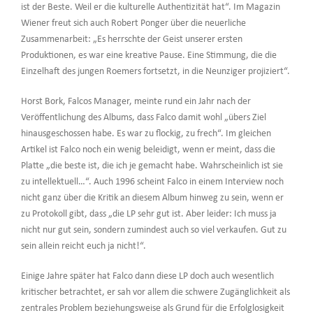
ist der Beste. Weil er die kulturelle Authentizität hat“. Im Magazin
Wiener freut sich auch Robert Ponger über die neuerliche
Zusammenarbeit: „Es herrschte der Geist unserer ersten
Produktionen, es war eine kreative Pause. Eine Stimmung, die die
Einzelhaft des jungen Roemers fortsetzt, in die Neunziger projiziert“.
Horst Bork, Falcos Manager, meinte rund ein Jahr nach der
Veröffentlichung des Albums, dass Falco damit wohl „übers Ziel
hinausgeschossen habe. Es war zu flockig, zu frech“. Im gleichen
Artikel ist Falco noch ein wenig beleidigt, wenn er meint, dass die
Platte „die beste ist, die ich je gemacht habe. Wahrscheinlich ist sie
zu intellektuell…“. Auch 1996 scheint Falco in einem Interview noch
nicht ganz über die Kritik an diesem Album hinweg zu sein, wenn er
zu Protokoll gibt, dass „die LP sehr gut ist. Aber leider: Ich muss ja
nicht nur gut sein, sondern zumindest auch so viel verkaufen. Gut zu
sein allein reicht euch ja nicht!“.
Einige Jahre später hat Falco dann diese LP doch auch wesentlich
kritischer betrachtet, er sah vor allem die schwere Zugänglichkeit als
zentrales Problem beziehungsweise als Grund für die Erfolglosigkeit