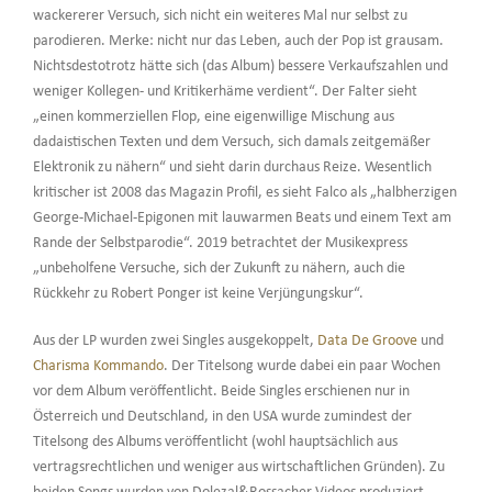
wackererer Versuch, sich nicht ein weiteres Mal nur selbst zu
parodieren. Merke: nicht nur das Leben, auch der Pop ist grausam.
Nichtsdestotrotz hätte sich (das Album) bessere Verkaufszahlen und
weniger Kollegen- und Kritikerhäme verdient“. Der Falter sieht
„einen kommerziellen Flop, eine eigenwillige Mischung aus
dadaistischen Texten und dem Versuch, sich damals zeitgemäßer
Elektronik zu nähern“ und sieht darin durchaus Reize. Wesentlich
kritischer ist 2008 das Magazin Profil, es sieht Falco als „halbherzigen
George-Michael-Epigonen mit lauwarmen Beats und einem Text am
Rande der Selbstparodie“. 2019 betrachtet der Musikexpress
„unbeholfene Versuche, sich der Zukunft zu nähern, auch die
Rückkehr zu Robert Ponger ist keine Verjüngungskur“.
Aus der LP wurden zwei Singles ausgekoppelt,
Data De Groove
und
Charisma Kommando
. Der Titelsong wurde dabei ein paar Wochen
vor dem Album veröffentlicht. Beide Singles erschienen nur in
Österreich und Deutschland, in den USA wurde zumindest der
Titelsong des Albums veröffentlicht (wohl hauptsächlich aus
vertragsrechtlichen und weniger aus wirtschaftlichen Gründen). Zu