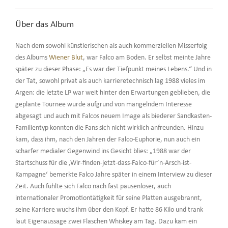
Über das Album
Nach dem sowohl künstlerischen als auch kommerziellen Misserfolg
des Albums
Wiener Blut
, war Falco am Boden. Er selbst meinte Jahre
später zu dieser Phase: „Es war der Tiefpunkt meines Lebens.“ Und in
der Tat, sowohl privat als auch karrieretechnisch lag 1988 vieles im
Argen: die letzte LP war weit hinter den Erwartungen geblieben, die
geplante Tournee wurde aufgrund von mangelndem Interesse
abgesagt und auch mit Falcos neuem Image als biederer Sandkasten-
Familientyp konnten die Fans sich nicht wirklich anfreunden. Hinzu
kam, dass ihm, nach den Jahren der Falco-Euphorie, nun auch ein
scharfer medialer Gegenwind ins Gesicht blies: „1988 war der
Startschuss für die ‚Wir-finden-jetzt-dass-Falco-für’n-Arsch-ist-
Kampagne‘ bemerkte Falco Jahre später in einem Interview zu dieser
Zeit. Auch fühlte sich Falco nach fast pausenloser, auch
internationaler Promotiontätigkeit für seine Platten ausgebrannt,
seine Karriere wuchs ihm über den Kopf. Er hatte 86 Kilo und trank
laut Eigenaussage zwei Flaschen Whiskey am Tag. Dazu kam ein