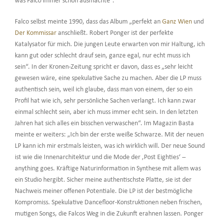
was Falco immer schon ausmachte“.
Falco selbst meinte 1990, dass das Album „perfekt an
Ganz Wien
und
Der Kommissar
anschließt. Robert Ponger ist der perfekte
Katalysator für mich. Die jungen Leute erwarten von mir Haltung, ich
kann gut oder schlecht drauf sein, ganze egal, nur echt muss ich
sein“. In der Kronen-Zeitung spricht er davon, dass es „sehr leicht
gewesen wäre, eine spekulative Sache zu machen. Aber die LP muss
authentisch sein, weil ich glaube, dass man von einem, der so ein
Profil hat wie ich, sehr persönliche Sachen verlangt. Ich kann zwar
einmal schlecht sein, aber ich muss immer echt sein. In den letzten
Jahren hat sich alles ein bisschen verwaschen“. Im Magazin Basta
meinte er weiters: „Ich bin der erste weiße Schwarze. Mit der neuen
LP kann ich mir erstmals leisten, was ich wirklich will. Der neue Sound
ist wie die Innenarchitektur und die Mode der ‚Post Eighties‘ –
anything goes. Kräftige Naturinformation in Synthese mit allem was
ein Studio hergibt. Sicher meine authentischste Platte, sie ist der
Nachweis meiner offenen Potentiale. Die LP ist der bestmögliche
Kompromiss. Spekulative Dancefloor-Konstruktionen neben frischen,
mutigen Songs, die Falcos Weg in die Zukunft erahnen lassen. Ponger