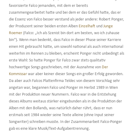
favorisierte Falco jemanden, mit dem er bereits
zusammengearbeitet hatte und bei dem er das Gefühl hatte, das er
die Essenz von Falco besser verstand als jeder andere: Robert Ponger,
der Produzent seiner beiden ersten Alben
Einzelhaft
und
Junge
Roemer
(Falco: „Ich als Szenist bin dort am besten, wo ich zuhause
bin“). Wenn man bedenkt, dass Falco in dieser Phase seiner Karriere
einen Hit gebraucht hätte, um sowohl national als auch international
weiterhin im Rennen zu bleiben, erscheint Ponger nicht unbedingt als
erste Wahl: So hatte Ponger für Falco zwar stets qualitativ
hochwertige Songs geschrieben, mit der Ausnahme von
Der
Kommissar
war aber keiner dieser Songs ein großer Erfolg geworden.
Da aber auch Falcos Plattenfirma Teldec von diesem Vorschlag sehr
angetan war, begannen Falco und Ponger im Herbst 1989 in Wien
mit der Produktion neuer Nummern. Falco war in die Entstehung
dieses Albums weitaus stärker eingebunden als in die Produktion der
Alben mit den Bollands, was natürlich daher rührt, dass er nun
erstmals seit 1984 wieder seine Texte alleine (ohne Input seiner
Songwriter) schreiben musste. In der Zusammenarbeit Falco-Ponger
gab es eine klare Musik/Text-Aufgabentrennung.