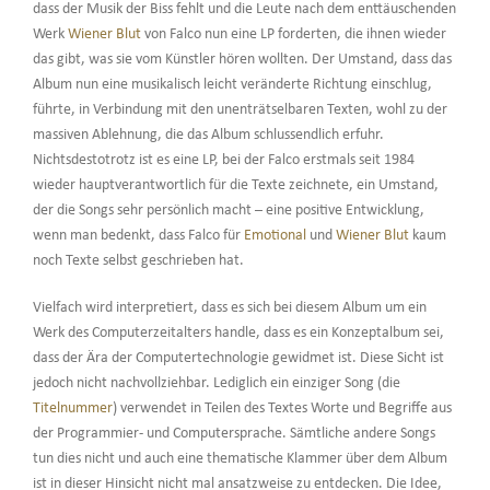
dass der Musik der Biss fehlt und die Leute nach dem enttäuschenden
Werk
Wiener Blut
von Falco nun eine LP forderten, die ihnen wieder
das gibt, was sie vom Künstler hören wollten. Der Umstand, dass das
Album nun eine musikalisch leicht veränderte Richtung einschlug,
führte, in Verbindung mit den unenträtselbaren Texten, wohl zu der
massiven Ablehnung, die das Album schlussendlich erfuhr.
Nichtsdestotrotz ist es eine LP, bei der Falco erstmals seit 1984
wieder hauptverantwortlich für die Texte zeichnete, ein Umstand,
der die Songs sehr persönlich macht – eine positive Entwicklung,
wenn man bedenkt, dass Falco für
Emotional
und
Wiener Blut
kaum
noch Texte selbst geschrieben hat.
Vielfach wird interpretiert, dass es sich bei diesem Album um ein
Werk des Computerzeitalters handle, dass es ein Konzeptalbum sei,
dass der Ära der Computertechnologie gewidmet ist. Diese Sicht ist
jedoch nicht nachvollziehbar. Lediglich ein einziger Song (die
Titelnummer
) verwendet in Teilen des Textes Worte und Begriffe aus
der Programmier- und Computersprache. Sämtliche andere Songs
tun dies nicht und auch eine thematische Klammer über dem Album
ist in dieser Hinsicht nicht mal ansatzweise zu entdecken. Die Idee,