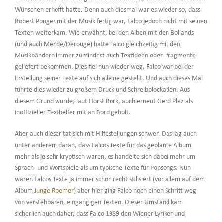
Wünschen erhofft hatte. Denn auch diesmal war es wieder so, dass
Robert Ponger mit der Musik fertig war, Falco jedoch nicht mit seinen
Texten weiterkam. Wie erwähnt, bei den Alben mit den Bollands
(und auch Mende/Derouge) hatte Falco gleichzeitig mit den
Musikbändern immer zumindest auch Textideen oder -fragmente
geliefert bekommen. Dies fiel nun wieder weg, Falco war bei der
Erstellung seiner Texte auf sich alleine gestellt. Und auch dieses Mal
führte dies wieder zu großem Druck und Schreibblockaden. Aus
diesem Grund wurde, laut Horst Bork, auch erneut Gerd Plez als
inoffizieller Texthelfer mit an Bord geholt.
Aber auch dieser tat sich mit Hilfestellungen schwer. Das lag auch
unter anderem daran, dass Falcos Texte für das geplante Album
mehr als je sehr kryptisch waren, es handelte sich dabei mehr um
Sprach- und Wortspiele als um typische Texte für Popsongs. Nun
waren Falcos Texte ja immer schon recht stilisiert (vor allem auf dem
Album
Junge Roemer
) aber hier ging Falco noch einen Schritt weg
von verstehbaren, eingängigen Texten. Dieser Umstand kam
sicherlich auch daher, dass Falco 1989 den Wiener Lyriker und