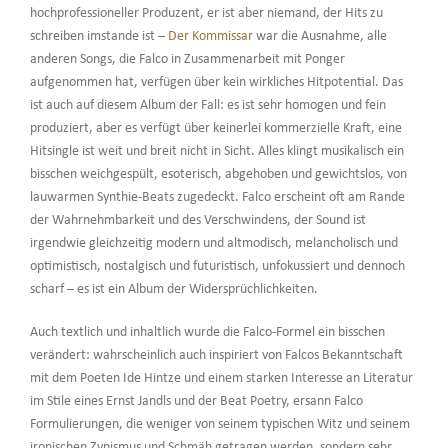
hochprofessioneller Produzent, er ist aber niemand, der Hits zu
schreiben imstande ist –
Der Kommissar
war die Ausnahme, alle
anderen Songs, die Falco in Zusammenarbeit mit Ponger
aufgenommen hat, verfügen über kein wirkliches Hitpotential. Das
ist auch auf diesem Album der Fall: es ist sehr homogen und fein
produziert, aber es verfügt über keinerlei kommerzielle Kraft, eine
Hitsingle ist weit und breit nicht in Sicht. Alles klingt musikalisch ein
bisschen weichgespült, esoterisch, abgehoben und gewichtslos, von
lauwarmen Synthie-Beats zugedeckt. Falco erscheint oft am Rande
der Wahrnehmbarkeit und des Verschwindens, der Sound ist
irgendwie gleichzeitig modern und altmodisch, melancholisch und
optimistisch, nostalgisch und futuristisch, unfokussiert und dennoch
scharf – es ist ein Album der Widersprüchlichkeiten.
Auch textlich und inhaltlich wurde die Falco-Formel ein bisschen
verändert: wahrscheinlich auch inspiriert von Falcos Bekanntschaft
mit dem Poeten Ide Hintze und einem starken Interesse an Literatur
im Stile eines Ernst Jandls und der Beat Poetry, ersann Falco
Formulierungen, die weniger von seinem typischen Witz und seinem
ironischen Zynismus und Schmäh getragen werden, sondern sehr