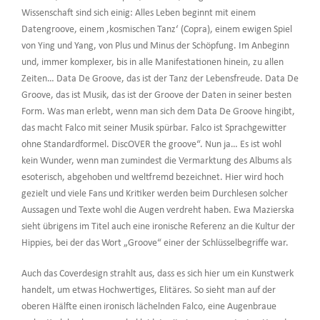
Wissenschaft sind sich einig: Alles Leben beginnt mit einem
Datengroove, einem ‚kosmischen Tanz‘ (Copra), einem ewigen Spiel
von Ying und Yang, von Plus und Minus der Schöpfung. Im Anbeginn
und, immer komplexer, bis in alle Manifestationen hinein, zu allen
Zeiten… Data De Groove, das ist der Tanz der Lebensfreude. Data De
Groove, das ist Musik, das ist der Groove der Daten in seiner besten
Form. Was man erlebt, wenn man sich dem Data De Groove hingibt,
das macht Falco mit seiner Musik spürbar. Falco ist Sprachgewitter
ohne Standardformel. DiscOVER the groove“. Nun ja… Es ist wohl
kein Wunder, wenn man zumindest die Vermarktung des Albums als
esoterisch, abgehoben und weltfremd bezeichnet. Hier wird hoch
gezielt und viele Fans und Kritiker werden beim Durchlesen solcher
Aussagen und Texte wohl die Augen verdreht haben. Ewa Mazierska
sieht übrigens im Titel auch eine ironische Referenz an die Kultur der
Hippies, bei der das Wort „Groove“ einer der Schlüsselbegriffe war.
Auch das Coverdesign strahlt aus, dass es sich hier um ein Kunstwerk
handelt, um etwas Hochwertiges, Elitäres. So sieht man auf der
oberen Hälfte einen ironisch lächelnden Falco, eine Augenbraue