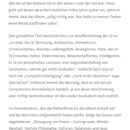
dies bei all den Bolland-LPs in den Jahren zuvor der Fall war. Falco
geht auf diesen sprachlich-textlichen Fokus Jahre später ein, wenn er
meint, dass das Album „völlig richtig war. Nur hätte zu meinen Texten
keine Musik stattfinden sollen“.
Den gewählten Titel beschrieb Falco zur Veröffentlichung der LP so:
„Groove, das ist Stimmung, Archaisches, Elementares,
Urmenschliches, Warmes, Lebensgefühl, Bewegliches. Data, das ist
Technisches, Kaltes, Elektronisches, Wissenschaftliches, Intelligentes.
Es ist ein phonetisches Lautspiel, eine Gegenüberstellung von
Synonymen, welche gar nichts bedeuten“, vielleicht kann man es
noch mit „Computerschwingung“ oder „Geist in der Maschine“ vage
übersetzen“. Vielleicht kommt die Meinung, dass es sich um ein
Computerära-Konzeptalbum handelt, ja aus dieser Beschreibung,
aber richtig nachvollziehbar ist dies weder musikalisch noch textlich.
Im Promotiontext, den die Plattenfirma für das Album erstellt hat
und bei dem Falco mitgearbeitet haben dürfte, klingt das Ganze noch
abgehobener: „Bewegung von Daten – Datengroove. Älteste
Weisheit, höchste Philosophie, Kulturen, Religionen und neue