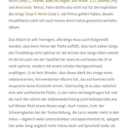
Nicht Cindy C.
,
Pusher
,
Alles Im Liegen
,
Bar Minor 7/11 (Jeanny Dry)
und
Anaconda `Mour
). Falco dürfte also nicht nur für die Inspiration
des Songs
Tanja P. Nicht Cindy C.
viel Prince gehört haben, dessen
Hauptthema zieht sich auch massiv durch Falcos gesamtes sechstes
Album.
Das Album ist sehr homogen, allerdings muss auch festgestellt
werden, dass beim Hören der Platte auffällt, dass nach sieben Songs
das Tracklisting nicht optimal ist: die letzten drei Songs fallen sowohl
im Stil als auch von der Qualität her stark ab und lassen die LP so
nicht optimal, sondern mit einem schalen Nachgeschmack
ausklingen. Es ist kein Wunder, dass dieses Werk das Image eines
unbalancierten, introvertierten Albums hat, das auf kommerzielle
Ansprüche keine Rücksicht nimmt. Gleichzeitig ist es aber natürlich
eine sehr authentische Platte, zu der Falco viel beigetragen hat und
die nach den Jahren der Selbstwiederholung (und Selbstparodie wie
auf Wiener Blut) etwas Neues wagt. Auch rücken, trotz der
Schwierigkeiten bei der Texterstellung, die Lyrics wieder mehr in den
Fokus – obgleich vieles unenträtselbar und experimentell ist, spiegelt
hier jeder Song ungleich mehr Falcos Geist und Sprachstil wider als