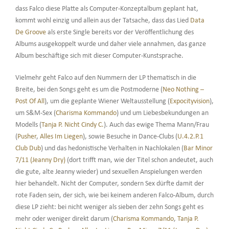
dass Falco diese Platte als Computer-Konzeptalbum geplant hat,
kommt wohl einzig und allein aus der Tatsache, dass das Lied
Data
De Groove
als erste Single bereits vor der Veröffentlichung des
Albums ausgekoppelt wurde und daher viele annahmen, das ganze
Album beschäftige sich mit dieser Computer-Kunstsprache.
Vielmehr geht Falco auf den Nummern der LP thematisch in die
Breite, bei den Songs geht es um die Postmoderne (
Neo Nothing –
Post Of All
), um die geplante Wiener Weltausstellung (
Expocityvision
),
um S&M-Sex (
Charisma Kommando
) und um Liebesbekundungen an
Modells (
Tanja P. Nicht Cindy C.
). Auch das ewige Thema Mann/Frau
(
Pusher
,
Alles Im Liegen
), sowie Besuche in Dance-Clubs (
U.4.2.P.1
Club Dub
) und das hedonistische Verhalten in Nachlokalen (
Bar Minor
7/11 (Jeanny Dry)
(dort trifft man, wie der Titel schon andeutet, auch
die gute, alte Jeanny wieder) und sexuellen Anspielungen werden
hier behandelt. Nicht der Computer, sondern Sex dürfte damit der
rote Faden sein, der sich, wie bei keinem anderen Falco-Album, durch
diese LP zieht: bei nicht weniger als sieben der zehn Songs geht es
mehr oder weniger direkt darum (
Charisma Kommando
,
Tanja P.