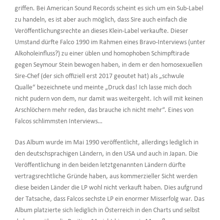
griffen. Bei American Sound Records scheint es sich um ein Sub-Label
zu handeln, es ist aber auch möglich, dass Sire auch einfach die
Veröffentlichungsrechte an dieses Klein-Label verkaufte. Dieser
Umstand dürfte Falco 1990 im Rahmen eines Bravo-Interviews (unter
Alkoholeinfluss?) zu einer üblen und homophoben Schimpftirade
gegen Seymour Stein bewogen haben, in dem er den homosexuellen
Sire-Chef (der sich offiziell erst 2017 geoutet hat) als „schwule
Qualle“ bezeichnete und meinte „Druck das! Ich lasse mich doch
nicht pudern von dem, nur damit was weitergeht. Ich will mit keinen
Arschlöchern mehr reden, das brauche ich nicht mehr“. Eines von
Falcos schlimmsten Interviews…
Das Album wurde im Mai 1990 veröffentlicht, allerdings lediglich in
den deutschsprachigen Ländern, in den USA und auch in Japan. Die
Veröffentlichung in den beiden letztgenannten Ländern dürfte
vertragsrechtliche Gründe haben, aus kommerzieller Sicht werden
diese beiden Länder die LP wohl nicht verkauft haben. Dies aufgrund
der Tatsache, dass Falcos sechste LP ein enormer Misserfolg war. Das
Album platzierte sich lediglich in Österreich in den Charts und selbst