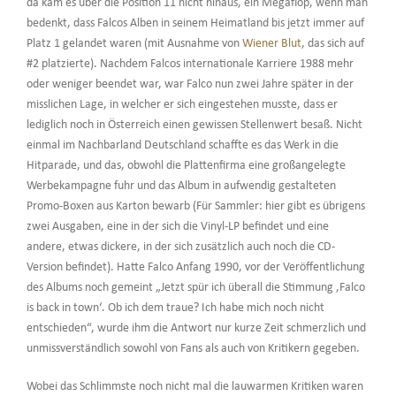
da kam es über die Position 11 nicht hinaus, ein Megaflop, wenn man
bedenkt, dass Falcos Alben in seinem Heimatland bis jetzt immer auf
Platz 1 gelandet waren (mit Ausnahme von
Wiener Blut
, das sich auf
#2 platzierte). Nachdem Falcos internationale Karriere 1988 mehr
oder weniger beendet war, war Falco nun zwei Jahre später in der
misslichen Lage, in welcher er sich eingestehen musste, dass er
lediglich noch in Österreich einen gewissen Stellenwert besaß. Nicht
einmal im Nachbarland Deutschland schaffte es das Werk in die
Hitparade, und das, obwohl die Plattenfirma eine großangelegte
Werbekampagne fuhr und das Album in aufwendig gestalteten
Promo-Boxen aus Karton bewarb (Für Sammler: hier gibt es übrigens
zwei Ausgaben, eine in der sich die Vinyl-LP befindet und eine
andere, etwas dickere, in der sich zusätzlich auch noch die CD-
Version befindet). Hatte Falco Anfang 1990, vor der Veröffentlichung
des Albums noch gemeint „Jetzt spür ich überall die Stimmung ‚Falco
is back in town‘. Ob ich dem traue? Ich habe mich noch nicht
entschieden“, wurde ihm die Antwort nur kurze Zeit schmerzlich und
unmissverständlich sowohl von Fans als auch von Kritikern gegeben.
Wobei das Schlimmste noch nicht mal die lauwarmen Kritiken waren