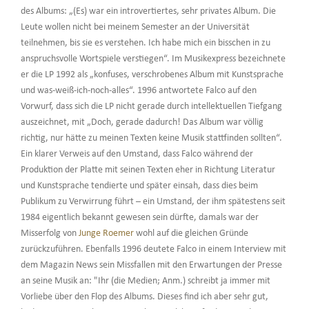
des Albums: „(Es) war ein introvertiertes, sehr privates Album. Die
Leute wollen nicht bei meinem Semester an der Universität
teilnehmen, bis sie es verstehen. Ich habe mich ein bisschen in zu
anspruchsvolle Wortspiele verstiegen“. Im Musikexpress bezeichnete
er die LP 1992 als „konfuses, verschrobenes Album mit Kunstsprache
und was-weiß-ich-noch-alles“. 1996 antwortete Falco auf den
Vorwurf, dass sich die LP nicht gerade durch intellektuellen Tiefgang
auszeichnet, mit „Doch, gerade dadurch! Das Album war völlig
richtig, nur hätte zu meinen Texten keine Musik stattfinden sollten“.
Ein klarer Verweis auf den Umstand, dass Falco während der
Produktion der Platte mit seinen Texten eher in Richtung Literatur
und Kunstsprache tendierte und später einsah, dass dies beim
Publikum zu Verwirrung führt – ein Umstand, der ihm spätestens seit
1984 eigentlich bekannt gewesen sein dürfte, damals war der
Misserfolg von
Junge Roemer
wohl auf die gleichen Gründe
zurückzuführen. Ebenfalls 1996 deutete Falco in einem Interview mit
dem Magazin News sein Missfallen mit den Erwartungen der Presse
an seine Musik an: "Ihr (die Medien; Anm.) schreibt ja immer mit
Vorliebe über den Flop des Albums. Dieses find ich aber sehr gut,