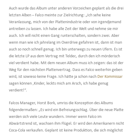
Auch wurde das Album unter anderen Vorzeichen geplant als die drei
letzten Alben – Falco meinte zur Zielrichtung: „Ich sehe keine
Veranlassung, mich von der Plattenindustrie oder von irgendjemand
antreiben zu lassen. Ich habe alle Zeit der Welt und nehme sie mir
auch. Ich will nicht einen Gang runterschalten, sondern zwei. Aber
wenn man wie ich jahrelang im Overdrive gefahren ist, dann ist man
auch so noch schnell genug. Ich bin unterwegs zu neuen Ufern. Es ist
die letzte LP aus dem Vertrag mit Teldec, durch den ich mörderisch
viel verdient habe. Mit dem neuen Album muss ich zeigen: das ist der
Weg für den nächsten Plattenvertrag. Dass es Falco weiterhin geben
wird, ist sowieso keine Frage. Ich hätte ja schon nach
Der Kommissar
sagen können ‚Kinder, leckts mich am Arsch, ich habe genug
verdient!“.
Falcos Manager, Horst Bork, umriss die Konzeption des Albums
folgendermaßen: „Es wird ein Befreiungsschlag. Über die neue Platte
werden sich viele Leute wundern. Immer wenn Falco im
Abwärtstrend ist, wachsen ihm Flügel. Er wird den Amerikanern nicht
Coca-Cola verkaufen. Geplant ist keine Produktion, die sich möglichst