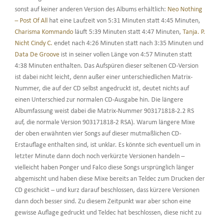
sonst auf keiner anderen Version des Albums erhältlich:
Neo Nothing
– Post Of All
hat eine Laufzeit von 5:31 Minuten statt 4:45 Minuten,
Charisma Kommando
läuft 5:39 Minuten statt 4:47 Minuten,
Tanja. P.
Nicht Cindy C.
endet nach 4:26 Minuten statt nach 3:35 Minuten und
Data De Groove
ist in seiner vollen Länge von 4:57 Minuten statt
4:38 Minuten enthalten. Das Aufspüren dieser seltenen CD-Version
ist dabei nicht leicht, denn außer einer unterschiedlichen Matrix-
Nummer, die auf der CD selbst angedruckt ist, deutet nichts auf
einen Unterschied zur normalen CD-Ausgabe hin. Die längere
Albumfassung weist dabei die Matrix-Nummer 903171818-2.2 RS
auf, die normale Version 903171818-2 RSA). Warum längere Mixe
der oben erwähnten vier Songs auf dieser mutmaßlichen CD-
Erstauflage enthalten sind, ist unklar. Es könnte sich eventuell um in
letzter Minute dann doch noch verkürzte Versionen handeln –
vielleicht haben Ponger und Falco diese Songs ursprünglich länger
abgemischt und haben diese Mixe bereits an Teldec zum Drucken der
CD geschickt – und kurz darauf beschlossen, dass kürzere Versionen
dann doch besser sind. Zu diesem Zeitpunkt war aber schon eine
gewisse Auflage gedruckt und Teldec hat beschlossen, diese nicht zu