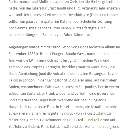
Performance- und Multimediapoeten Christian Ide Hintze getroffen
hatte, von der Literatur Ernst Jandls und H.C. Artmanns sehr angetan
war und sich zu dieser Zeit viel damit beschäftigte (Falco und Hintze
sollten ein paar Jahre später im Rahmen der Schule für Dichtung
noch einmal miteinander zu tun haben, Hintze fertigte auch
zahlreiche Songs mit Samples von Falcos Stimme an).
Angefangen wurde mit der Produktion von Falcos sechstem Album im
September 1989 in Robert Pongers Studio West, nach einem halben
Jahr war die LP immer noch nicht fertig. Um frischen Wind und
Tempo in das Projekt zu bringen, beschloss man im März 1990, die
finale Abmischung (und die Aufnahme der letzten Gesangsparts von
Falco) in London, in den Livingston Studios, also quasi auf neutralem
Boden, vorzunehmen. Falco war zu diesem Zeitpunkt schon in einem
schlechten Zustand, er trank wieder und verfiel in eine isolierende
und emigrierende Depression. Während der Zeit in Englands
Hauptstadt randalierte Falco in Hotelzimmern, die Situation drohte
zu eskalieren. Einen recht guten Eindruck von Falcos Zustand zu
dieser Zeit gibt ein TV-Dokument des ORF (
Teil 1
und
Teil 2
sind auf
YouTube zu finden), Falco hat sich während der Aufnahmen aufgrund