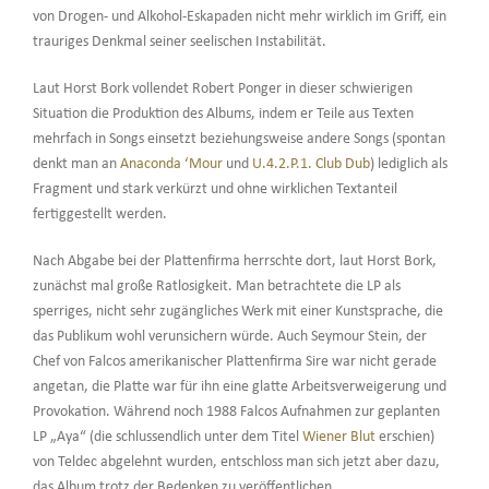
von Drogen- und Alkohol-Eskapaden nicht mehr wirklich im Griff, ein
trauriges Denkmal seiner seelischen Instabilität.
Laut Horst Bork vollendet Robert Ponger in dieser schwierigen
Situation die Produktion des Albums, indem er Teile aus Texten
mehrfach in Songs einsetzt beziehungsweise andere Songs (spontan
denkt man an
Anaconda ‘Mour
und
U.4.2.P.1. Club Dub
) lediglich als
Fragment und stark verkürzt und ohne wirklichen Textanteil
fertiggestellt werden.
Nach Abgabe bei der Plattenfirma herrschte dort, laut Horst Bork,
zunächst mal große Ratlosigkeit. Man betrachtete die LP als
sperriges, nicht sehr zugängliches Werk mit einer Kunstsprache, die
das Publikum wohl verunsichern würde. Auch Seymour Stein, der
Chef von Falcos amerikanischer Plattenfirma Sire war nicht gerade
angetan, die Platte war für ihn eine glatte Arbeitsverweigerung und
Provokation. Während noch 1988 Falcos Aufnahmen zur geplanten
LP „Aya“ (die schlussendlich unter dem Titel
Wiener Blut
erschien)
von Teldec abgelehnt wurden, entschloss man sich jetzt aber dazu,
das Album trotz der Bedenken zu veröffentlichen.