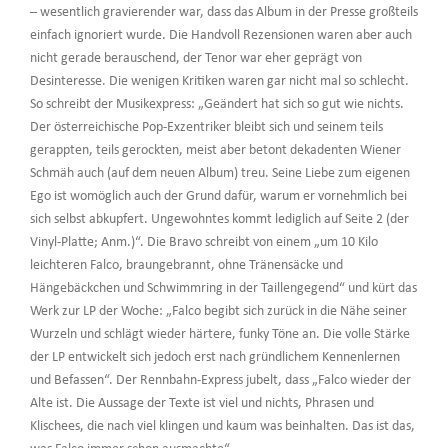
– wesentlich gravierender war, dass das Album in der Presse großteils
einfach ignoriert wurde. Die Handvoll Rezensionen waren aber auch
nicht gerade berauschend, der Tenor war eher geprägt von
Desinteresse. Die wenigen Kritiken waren gar nicht mal so schlecht.
So schreibt der Musikexpress: „Geändert hat sich so gut wie nichts.
Der österreichische Pop-Exzentriker bleibt sich und seinem teils
gerappten, teils gerockten, meist aber betont dekadenten Wiener
Schmäh auch (auf dem neuen Album) treu. Seine Liebe zum eigenen
Ego ist womöglich auch der Grund dafür, warum er vornehmlich bei
sich selbst abkupfert. Ungewohntes kommt lediglich auf Seite 2 (der
Vinyl-Platte; Anm.)“. Die Bravo schreibt von einem „um 10 Kilo
leichteren Falco, braungebrannt, ohne Tränensäcke und
Hängebäckchen und Schwimmring in der Taillengegend“ und kürt das
Werk zur LP der Woche: „Falco begibt sich zurück in die Nähe seiner
Wurzeln und schlägt wieder härtere, funky Töne an. Die volle Stärke
der LP entwickelt sich jedoch erst nach gründlichem Kennenlernen
und Befassen“. Der Rennbahn-Express jubelt, dass „Falco wieder der
Alte ist. Die Aussage der Texte ist viel und nichts, Phrasen und
Klischees, die nach viel klingen und kaum was beinhalten. Das ist das,