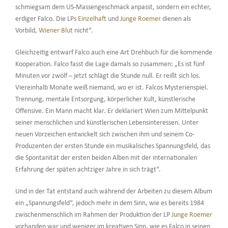
schmiegsam dem US-Massengeschmack anpasst, sondern ein echter,
erdiger Falco. Die LPs
Einzelhaft
und
Junge Roemer
dienen als
Vorbild,
Wiener Blut
nicht“.
Gleichzeitig entwarf Falco auch eine Art Drehbuch für die kommende
Kooperation. Falco fasst die Lage damals so zusammen: „Es ist fünf
Minuten vor zwölf – jetzt schlägt die Stunde null. Er reißt sich los.
Viereinhalb Monate weiß niemand, wo er ist. Falcos Mysterienspiel.
Trennung, mentale Entsorgung, körperlicher Kult, künstlerische
Offensive. Ein Mann macht klar. Er deklariert Wien zum Mittelpunkt
seiner menschlichen und künstlerischen Lebensinteressen. Unter
neuen Vorzeichen entwickelt sich zwischen ihm und seinem Co-
Produzenten der ersten Stunde ein musikalisches Spannungsfeld, das
die Spontanität der ersten beiden Alben mit der internationalen
Erfahrung der späten achtziger Jahre in sich trägt“.
Und in der Tat entstand auch während der Arbeiten zu diesem Album
ein „Spannungsfeld“, jedoch mehr in dem Sinn, wie es bereits 1984
zwischenmenschlich im Rahmen der Produktion der LP
Junge Roemer
vorhanden war und weniger im kreativen Sinn, wie es Falco in seinen