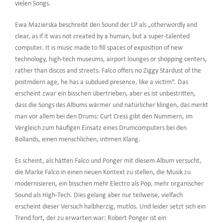
vielen Songs.
Ewa Mazierska beschreibt den Sound der LP als „otherwordly and
clear, as if it was not created by a human, but a super-talented
computer. It is music made to fill spaces of exposition of new
technology, high-tech museums, airport lounges or shopping centers,
rather than discos and streets. Falco offers no Ziggy Stardust of the
postmdern age, he has a subdued presence, like a victim“. Das
erscheint zwar ein bisschen übertrieben, aber es ist unbestritten,
dass die Songs des Albums wärmer und natürlicher klingen, das merkt
man vor allem bei den Drums: Curt Cress gibt den Nummern, im
Vergleich zum häufigen Einsatz eines Drumcomputers bei den
Bollands, einen menschlichen, intimen Klang.
Es scheint, als hätten Falco und Ponger mit diesem Album versucht,
die Marke Falco in einen neuen Kontext zu stellen, die Musik zu
modernisieren, ein bisschen mehr Electro als Pop, mehr organischer
Sound als High-Tech. Dies gelang aber nur teilweise, vielfach
erscheint dieser Versuch halbherzig, mutlos. Und leider setzt sich ein
Trend fort, der zu erwarten war: Robert Ponger ist ein