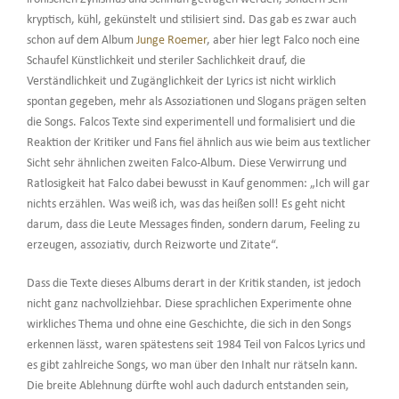
kryptisch, kühl, gekünstelt und stilisiert sind. Das gab es zwar auch
schon auf dem Album
Junge Roemer
, aber hier legt Falco noch eine
Schaufel Künstlichkeit und steriler Sachlichkeit drauf, die
Verständlichkeit und Zugänglichkeit der Lyrics ist nicht wirklich
spontan gegeben, mehr als Assoziationen und Slogans prägen selten
die Songs. Falcos Texte sind experimentell und formalisiert und die
Reaktion der Kritiker und Fans fiel ähnlich aus wie beim aus textlicher
Sicht sehr ähnlichen zweiten Falco-Album. Diese Verwirrung und
Ratlosigkeit hat Falco dabei bewusst in Kauf genommen: „Ich will gar
nichts erzählen. Was weiß ich, was das heißen soll! Es geht nicht
darum, dass die Leute Messages finden, sondern darum, Feeling zu
erzeugen, assoziativ, durch Reizworte und Zitate“.
Dass die Texte dieses Albums derart in der Kritik standen, ist jedoch
nicht ganz nachvollziehbar. Diese sprachlichen Experimente ohne
wirkliches Thema und ohne eine Geschichte, die sich in den Songs
erkennen lässt, waren spätestens seit 1984 Teil von Falcos Lyrics und
es gibt zahlreiche Songs, wo man über den Inhalt nur rätseln kann.
Die breite Ablehnung dürfte wohl auch dadurch entstanden sein,