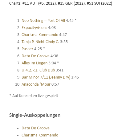
Charts: #11 AUT (#5, 2022), #15 GER (2022), #51 SUI (2022)
Neo Nothing – Post Of All
4:45 *
Expocityvisions
4:08
Charisma Kommando
4:47
Tanja P. Nicht Cindy C.
3:35
Pusher
4:25 *
Data De Groove
4:38
Alles Im Liegen
5:04 *
U.4.2.P.1. Club Dub
3:41
Bar Minor 7/11 (Jeanny Dry)
3:45
Anaconda ‘Mour
0:57
* Auf Konzerten live gespielt
Single-Auskoppelungen
Data De Groove
Charisma Kommando