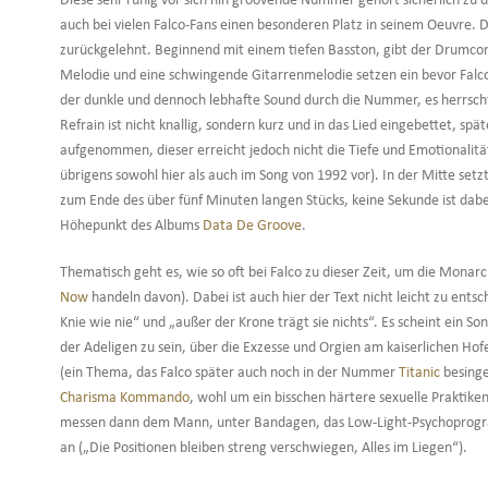
Diese sehr ruhig vor sich hin groovende Nummer gehört sicherlich zu
auch bei vielen Falco-Fans einen besonderen Platz in seinem Oeuvre. D
zurückgelehnt. Beginnend mit einem tiefen Basston, gibt der Drumco
Melodie und eine schwingende Gitarrenmelodie setzen ein bevor Falco
der dunkle und dennoch lebhafte Sound durch die Nummer, es herrscht
Refrain ist nicht knallig, sondern kurz und in das Lied eingebettet, spä
aufgenommen, dieser erreicht jedoch nicht die Tiefe und Emotionali
übrigens sowohl hier als auch im Song von 1992 vor). In der Mitte setzt
zum Ende des über fünf Minuten langen Stücks, keine Sekunde ist dabei
Höhepunkt des Albums
Data De Groove
.
Thematisch geht es, wie so oft bei Falco zu dieser Zeit, um die Monarc
Now
handeln davon). Dabei ist auch hier der Text nicht leicht zu entschl
Knie wie nie“ und „außer der Krone trägt sie nichts“. Es scheint ein 
der Adeligen zu sein, über die Exzesse und Orgien am kaiserlichen Ho
(ein Thema, das Falco später auch noch in der Nummer
Titanic
besinge
Charisma Kommando
, wohl um ein bisschen härtere sexuelle Praktike
messen dann dem Mann, unter Bandagen, das Low-Light-Psychoprogram
an („Die Positionen bleiben streng verschwiegen, Alles im Liegen“).