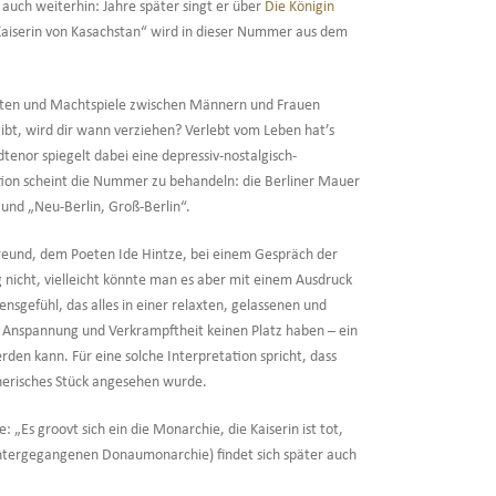
auch weiterhin: Jahre später singt er über
Die Königin
„Kaiserin von Kasachstan“ wird in dieser Nummer aus dem
hkeiten und Machtspiele zwischen Männern und Frauen
bt, wird dir wann verziehen? Verlebt vom Leben hat’s
tenor spiegelt dabei eine depressiv-nostalgisch-
uation scheint die Nummer zu behandeln: die Berliner Mauer
 und „Neu-Berlin, Groß-Berlin“.
 Freund, dem Poeten Ide Hintze, bei einem Gespräch der
g nicht, vielleicht könnte man es aber mit einem Ausdruck
ensgefühl, das alles in einer relaxten, gelassenen und
ss, Anspannung und Verkrampftheit keinen Platz haben – ein
rden kann. Für eine solche Interpretation spricht, dass
enerisches Stück angesehen wurde.
 „Es groovt sich ein die Monarchie, die Kaiserin ist tot,
untergegangenen Donaumonarchie) findet sich später auch