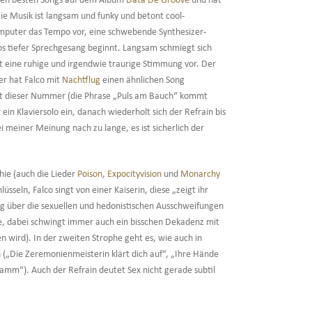
 den besten Songs auf dem Album
Data De Groove
und hat
ie Musik ist langsam und funky und betont cool-
mputer das Tempo vor, eine schwebende Synthesizer-
s tiefer Sprechgesang beginnt. Langsam schmiegt sich
 eine ruhige und irgendwie traurige Stimmung vor. Der
ter hat Falco mit
Nachtflug
einen ähnlichen Song
tät dieser Nummer (die Phrase „Puls am Bauch“ kommt
 ein Klaviersolo ein, danach wiederholt sich der Refrain bis
 meiner Meinung nach zu lange, es ist sicherlich der
hie (auch die Lieder
Poison
,
Expocityvision
und
Monarchy
üsseln, Falco singt von einer Kaiserin, diese „zeigt ihr
Song über die sexuellen und hedonistischen Ausschweifungen
fe, dabei schwingt immer auch ein bisschen Dekadenz mit
n wird). In der zweiten Strophe geht es, wie auch in
n („Die Zeremonienmeisterin klärt dich auf“, „Ihre Hände
m“). Auch der Refrain deutet Sex nicht gerade subtil