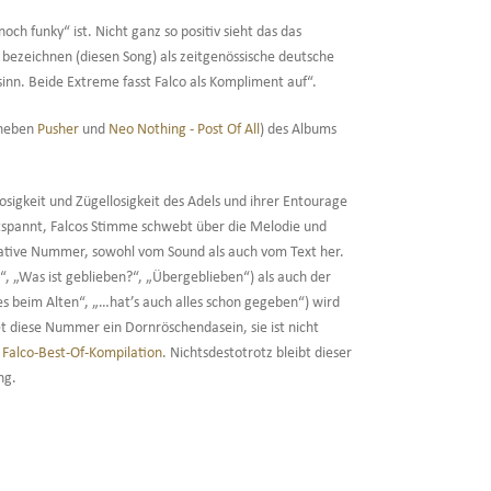
ch funky“ ist. Nicht ganz so positiv sieht das das
bezeichnen (diesen Song) als zeitgenössische deutsche
nn. Beide Extreme fasst Falco als Kompliment auf“.
 (neben
Pusher
und
Neo Nothing - Post Of All
) des Albums
osigkeit und Zügellosigkeit des Adels und ihrer Entourage
ntspannt, Falcos Stimme schwebt über die Melodie und
ignative Nummer, sowohl vom Sound als auch vom Text her.
“, „Was ist geblieben?“, „Übergeblieben“) als auch der
s beim Alten“, „…hat’s auch alles schon gegeben“) wird
et diese Nummer ein Dornröschendasein, sie ist nicht
e
Falco-Best-Of-Kompilation
. Nichtsdestotrotz bleibt dieser
ng.