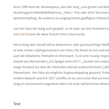
Anno 1990 fand der Musikexpress, dass der Song „cool groovt und denno
Musikmagazin Melodie&Rhythmus: „Falco – friss oder stirb? Die einen 
Sprachschöpfung, die anderen als ausgesprochen gepflegten Schwachsi
Live hat Falco den Song auch gespielt, er ist einer von drei Nummern
Data De Groove
die diese Konzert-Ehre zuteil wurde.
Falcos Song über sexuell aktive Kaiserinnen, über genusssüchtige Maßl
ist eine meiner Lieblingsnummern von Falco. Die Musik ist cool und e
auch die dekadente Thematik ist interessant. Es ist eine traurig-res
Sowohl das Älterwerden („Ein Spiegel verbricht’s“, „Verlebt vom Leben
ewige Kreislauf aus dem der Menschen niemals ausbrechen kann („Alle
thematisiert. Von Falco als mögliche Singleauskopplung genannt, frist
wirklich bekannt und erst 2017 schaffte sie es zum ersten Mal auf ein
Song ein faszinierend resignatives Werk mit einer kathartischen Wirku
Text