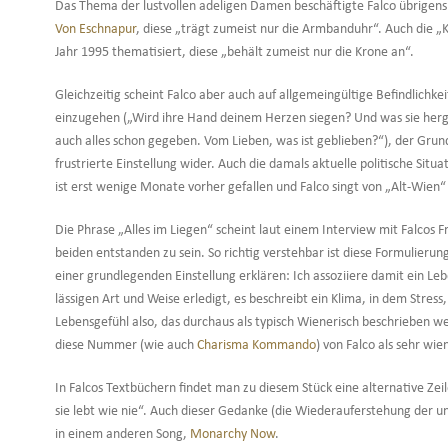
Das Thema der lustvollen adeligen Damen beschäftigte Falco übrigens 
Von Eschnapur
, diese „trägt zumeist nur die Armbanduhr“. Auch die 
Jahr 1995 thematisiert, diese „behält zumeist nur die Krone an“.
Gleichzeitig scheint Falco aber auch auf allgemeingültige Befindlic
einzugehen („Wird ihre Hand deinem Herzen siegen? Und was sie hergi
auch alles schon gegeben. Vom Lieben, was ist geblieben?“), der Grund
frustrierte Einstellung wider. Auch die damals aktuelle politische Sit
ist erst wenige Monate vorher gefallen und Falco singt von „Alt-Wien“
Die Phrase „Alles im Liegen“ scheint laut einem Interview mit Falcos
beiden entstanden zu sein. So richtig verstehbar ist diese Formulierun
einer grundlegenden Einstellung erklären: Ich assoziiere damit ein Leb
lässigen Art und Weise erledigt, es beschreibt ein Klima, in dem Stre
Lebensgefühl also, das durchaus als typisch Wienerisch beschrieben we
diese Nummer (wie auch
Charisma Kommando
) von Falco als sehr wi
In Falcos Textbüchern findet man zu diesem Stück eine alternative Zeile:
sie lebt wie nie“. Auch dieser Gedanke (die Wiederauferstehung der 
in einem anderen Song,
Monarchy Now
.