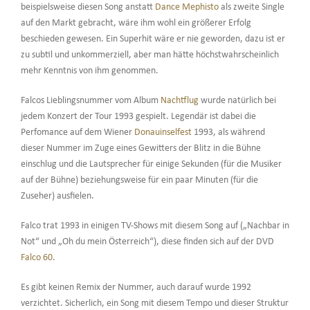
beispielsweise diesen Song anstatt
Dance Mephisto
als zweite Single
auf den Markt gebracht, wäre ihm wohl ein größerer Erfolg
beschieden gewesen. Ein Superhit wäre er nie geworden, dazu ist er
zu subtil und unkommerziell, aber man hätte höchstwahrscheinlich
mehr Kenntnis von ihm genommen.
Falcos Lieblingsnummer vom Album
Nachtflug
wurde natürlich bei
jedem Konzert der Tour 1993 gespielt. Legendär ist dabei die
Perfomance auf dem Wiener
Donauinselfest
1993, als während
dieser Nummer im Zuge eines Gewitters der Blitz in die Bühne
einschlug und die Lautsprecher für einige Sekunden (für die Musiker
auf der Bühne) beziehungsweise für ein paar Minuten (für die
Zuseher) ausfielen.
Falco trat 1993 in einigen TV-Shows mit diesem Song auf („Nachbar in
Not“ und „Oh du mein Österreich“), diese finden sich auf der DVD
Falco 60
.
Es gibt keinen Remix der Nummer, auch darauf wurde 1992
verzichtet. Sicherlich, ein Song mit diesem Tempo und dieser Struktur