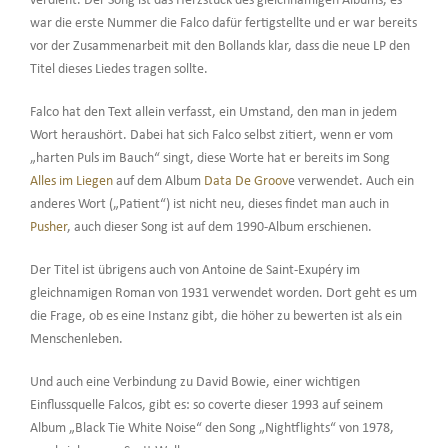
verdient. Der Song ist das Herzstück des gleichnamigen Albums, es
war die erste Nummer die Falco dafür fertigstellte und er war bereits
vor der Zusammenarbeit mit den Bollands klar, dass die neue LP den
Titel dieses Liedes tragen sollte.
Falco hat den Text allein verfasst, ein Umstand, den man in jedem
Wort heraushört. Dabei hat sich Falco selbst zitiert, wenn er vom
„harten Puls im Bauch“ singt, diese Worte hat er bereits im Song
Alles im Liegen
auf dem Album
Data De Groov
e verwendet. Auch ein
anderes Wort („Patient“) ist nicht neu, dieses findet man auch in
Pusher
, auch dieser Song ist auf dem 1990-Album erschienen.
Der Titel ist übrigens auch von Antoine de Saint-Exupéry im
gleichnamigen Roman von 1931 verwendet worden. Dort geht es um
die Frage, ob es eine Instanz gibt, die höher zu bewerten ist als ein
Menschenleben.
Und auch eine Verbindung zu David Bowie, einer wichtigen
Einflussquelle Falcos, gibt es: so coverte dieser 1993 auf seinem
Album „Black Tie White Noise“ den Song „Nightflights“ von 1978,