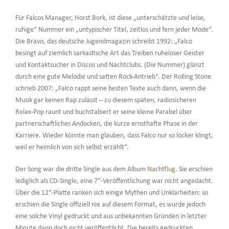
Für Falcos Manager, Horst Bork, ist diese „unterschätzte und leise,
ruhige“ Nummer ein „untypischer Titel, zeitlos und fern jeder Mode“.
Die Bravo, das deutsche Jugendmagazin schreibt 1992: „Falco
besingt auf ziemlich sarkastische Art das Treiben ruheloser Geister
und Kontaktsucher in Discos und Nachtclubs. (Die Nummer) glänzt
durch eine gute Melodie und satten Rock-Antrieb“. Der Rolling Stone
schrieb 2007: „Falco rappt seine besten Texte auch dann, wenn die
Musik gar keinen Rap zulässt – zu diesem späten, radiosicheren
Relax-Pop raunt und buchstabiert er seine kleine Parabel über
partnerschaftliches Andocken, die kurze ernsthafte Phase in der
Karriere. Wieder könnte man glauben, dass Falco nur so locker klingt,
weil er heimlich von sich selbst erzählt“.
Der Song war die dritte Single aus dem Album
Nachtflug
. Sie erschien
lediglich als CD-Single, eine 7“-Veröffentlichung war nicht angedacht.
Über die 12“-Platte ranken sich einige Mythen und Unklarheiten: so
erschien die Single offiziell nie auf diesem Format, es wurde jedoch
eine solche Vinyl gedruckt und aus unbekannten Gründen in letzter
Minute dann doch nicht veröffentlicht. Die bereits gedruckten