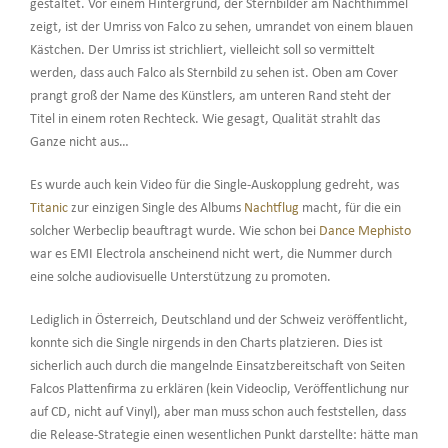
gestaltet. Vor einem Hintergrund, der Sternbilder am Nachthimmel
zeigt, ist der Umriss von Falco zu sehen, umrandet von einem blauen
Kästchen. Der Umriss ist strichliert, vielleicht soll so vermittelt
werden, dass auch Falco als Sternbild zu sehen ist. Oben am Cover
prangt groß der Name des Künstlers, am unteren Rand steht der
Titel in einem roten Rechteck. Wie gesagt, Qualität strahlt das
Ganze nicht aus…
Es wurde auch kein Video für die Single-Auskopplung gedreht, was
Titanic
zur einzigen Single des Albums
Nachtflug
macht, für die ein
solcher Werbeclip beauftragt wurde. Wie schon bei
Dance Mephisto
war es EMI Electrola anscheinend nicht wert, die Nummer durch
eine solche audiovisuelle Unterstützung zu promoten.
Lediglich in Österreich, Deutschland und der Schweiz veröffentlicht,
konnte sich die Single nirgends in den Charts platzieren. Dies ist
sicherlich auch durch die mangelnde Einsatzbereitschaft von Seiten
Falcos Plattenfirma zu erklären (kein Videoclip, Veröffentlichung nur
auf CD, nicht auf Vinyl), aber man muss schon auch feststellen, dass
die Release-Strategie einen wesentlichen Punkt darstellte: hätte man