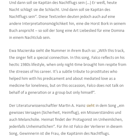
Und dann soll sie Kapitän des Nachtflugs sein (…) Er weiß, heute
Nacht schlägt sie die Schlacht. Und dann soll sie Kapitän des
Nachtflugs sein“. Diese Textzeilen deuten jedoch auch auf eine
andere Interpretationsmöglichkeit hin, eine die Horst Bork in seinem
Buch anspricht – so soll der Song eine Art Liebeslied für eine Domina
in einem Nachtclub sein.
Ewa Mazierska sieht die Nummer in ihrem Buch so: „With this track,
the singer felt a special connection. In this song, Falco reflects on his
hectic 1980s lifestyle, when only night-time brought him respite from
the stresses of his career. It’s a subtle tribute to prostitutes who
helped him with his predicament and about mediated love as a
medicine for loneliness, but on this occassion, Falco does not talk on
behalf of a generation or a group but only himself“.
Der Literaturwissenschaftler Martin A. Hainz
sieht
in dem Song „ein
gewisses Versagen (Sicherheit, Heimflug), ein Missverständnis und
auch Melancholie. Heimat findet der Protagonist im Unheimlichen,
jedenfalls Unheimatlichen“. Für ihn ist Falco der Verlierer in diesem
Song, Gewinnerin ist die Frau, die Kapitänin des Nachtflugs.