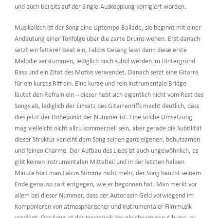
und auch bereits auf der Single-Auskopplung korrigiert worden.
Musikalisch ist der Song eine Uptempo-Ballade, sie beginnt mit einer
Andeutung einer Tonfolge über die zarte Drums wehen. Erst danach
setzt ein fetterer Beat ein, Falcos Gesang lässt dann diese erste
Melodie verstummen, lediglich noch subtil werden im Hintergrund
Bass und ein Zitat des Motivs verwendet. Danach setzt eine Gitarre
für ein kurzes Riff ein. Eine kurze und rein instrumentale Bridge
läutet den Refrain ein – dieser hebt sich eigentlich nicht vom Rest des
Songs ab, lediglich der Einsatz des Gitarrenriffs macht deutlich, dass
dies jetzt der Höhepunkt der Nummer ist. Eine solche Umsetzung
mag vielleicht nicht allzu kommerziell sein, aber gerade die Subtilität
dieser Struktur verleiht dem Song seinen ganz eigenen, behutsamen
und feinen Charme. Der Aufbau des Lieds ist auch ungewöhnlich, es
gibt keinen instrumentalen Mittelteil und in der letzten halben
Minute hört man Falcos Stimme nicht mehr, der Song haucht seinem
Ende genauso zart entgegen, wie er begonnen hat. Man merkt vor
allem bei dieser Nummer, dass der Autor sein Geld vorwiegend im
Komponieren von atmosphärischer und instrumentaler Filmmusik