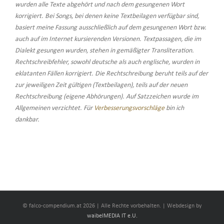
wurden alle Texte abgehört und nach dem gesungenen Wort
korrigiert. Bei Songs, bei denen keine Textbeilagen verfügbar sind,
basiert meine Fassung ausschließlich auf dem gesungenen Wort bzw.
auch auf im Internet kursierenden Versionen. Textpassagen, die im
Dialekt gesungen wurden, stehen in gemäßigter Transliteration.
Rechtschreibfehler, sowohl deutsche als auch englische, wurden in
eklatanten Fällen korrigiert. Die Rechtschreibung beruht teils auf der
zur jeweiligen Zeit gültigen (Textbeilagen), teils auf der neuen
Rechtschreibung (eigene Abhörungen). Auf Satzzeichen wurde im
Allgemeinen verzichtet. Für
Verbesserungsvorschläge
bin ich
dankbar.
© falco-compendium.at
2026 | Alle Rechte vorbehalten. | Webdesign by
waibelMEDIA IT e.U.