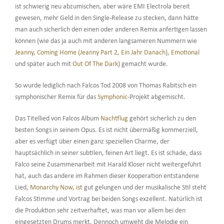
ist schwierig neu abzumischen, aber wäre EMI Electrola bereit
gewesen, mehr Geld in den Single-Release zu stecken, dann hätte
man auch sicherlich den einen oder anderen Remix anfertigen lassen
können (wie das ja auch mit anderen langsameren Nummern wie
Jeanny
,
Coming Home (Jeanny Part 2, Ein Jahr Danach)
,
Emotional
und später auch mit
Out Of The Dark
) gemacht wurde.
So wurde lediglich nach Falcos Tod 2008 von Thomas Rabitsch ein
symphonischer Remix für das
Symphonic
-Projekt abgemischt.
Das Titellied von Falcos Album
Nachtflug
gehört sicherlich zu den
besten Songs in seinem Opus. Es ist nicht übermäßig kommerziell,
aber es verfügt über einen ganz speziellen Charme, der
hauptsächlich in seiner subtilen, feinen Art liegt. Es ist schade, dass
Falco seine Zusammenarbeit mit Harald Kloser nicht weitergeführt
hat, auch das andere im Rahmen dieser Kooperation entstandene
Lied,
Monarchy Now, ist
gut gelungen und der musikalische Stil steht
Falcos Stimme und Vortrag bei beiden Songs exzellent. Natürlich ist
die Produktion sehr zeitverhaftet, was man vor allem bei den
eingesetzten Drums merkt. Dennoch umweht die Melodie ein