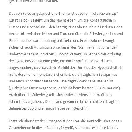
geschrieben von Scott Walker.
Das von Falco angesprochene Thema ist dabei ein „oft bewährtes“
(Zitat Falco). Es geht um das Nachtleben, um die Kontaktsuche in
Discos und Nachtclubs. Gleichzeitig ist es aber auch ein Lied über das
Verhältnis zwischen Mann und Frau und über die Schwierigkeiten und
Probleme in Zusammenhang mit Liebe und Eros. Dabei schwingt
sicherlich auch Autobiographisches in der Nummer mit: „Er ist der
undercover agent, privater Clubbing Patient, In Sachen Neuordnung
des Egos, das glaubt eine jede, die ihn kennt“. Dabei wird auch
angesprochen, dass das stete Gefühl der Unruhe, der Hyperaktivität
nicht durch eine monetäre Sicherheit, durch täglichen Eskapismus
und auch nicht durch laufende One-Night-Stands abzustellen ist
(„Lichtjahre Luxus vergebens, es bleibt beim harten Puls im Bauch“).
Auch über die Schwierigkeit, sich anderen Menschen zu öffnen
scheint es zu gehen: „Doch Land gewinnen beide nicht. Sie trägt ihr
definiertes Ego und er nach Hause sein Gesicht“.
Letztlich überlässt der Protagonist der Frau die Kontrolle über das zu
Geschehende in dieser Nacht: „Er weiß, sie macht es heute Nacht.