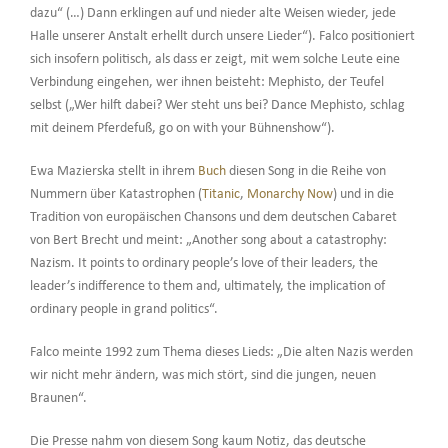
dazu“ (…) Dann erklingen auf und nieder alte Weisen wieder, jede
Halle unserer Anstalt erhellt durch unsere Lieder“). Falco positioniert
sich insofern politisch, als dass er zeigt, mit wem solche Leute eine
Verbindung eingehen, wer ihnen beisteht: Mephisto, der Teufel
selbst („Wer hilft dabei? Wer steht uns bei? Dance Mephisto, schlag
mit deinem Pferdefuß, go on with your Bühnenshow“).
Ewa Mazierska stellt in ihrem
Buch
diesen Song in die Reihe von
Nummern über Katastrophen (
Titanic
,
Monarchy Now
) und in die
Tradition von europäischen Chansons und dem deutschen Cabaret
von Bert Brecht und meint: „Another song about a catastrophy:
Nazism. It points to ordinary people’s love of their leaders, the
leader’s indifference to them and, ultimately, the implication of
ordinary people in grand politics“.
Falco meinte 1992 zum Thema dieses Lieds: „Die alten Nazis werden
wir nicht mehr ändern, was mich stört, sind die jungen, neuen
Braunen“.
Die Presse nahm von diesem Song kaum Notiz, das deutsche