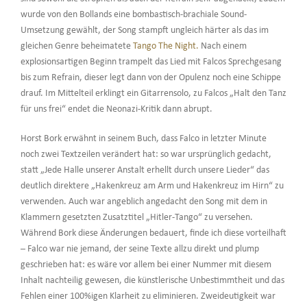
wurde von den Bollands eine bombastisch-brachiale Sound-
Umsetzung gewählt, der Song stampft ungleich härter als das im
gleichen Genre beheimatete
Tango The Night.
Nach einem
explosionsartigen Beginn trampelt das Lied mit Falcos Sprechgesang
bis zum Refrain, dieser legt dann von der Opulenz noch eine Schippe
drauf. Im Mittelteil erklingt ein Gitarrensolo, zu Falcos „Halt den Tanz
für uns frei“ endet die Neonazi-Kritik dann abrupt.
Horst Bork erwähnt in seinem Buch, dass Falco in letzter Minute
noch zwei Textzeilen verändert hat: so war ursprünglich gedacht,
statt „Jede Halle unserer Anstalt erhellt durch unsere Lieder“ das
deutlich direktere „Hakenkreuz am Arm und Hakenkreuz im Hirn“ zu
verwenden. Auch war angeblich angedacht den Song mit dem in
Klammern gesetzten Zusatztitel „Hitler-Tango“ zu versehen.
Während Bork diese Änderungen bedauert, finde ich diese vorteilhaft
– Falco war nie jemand, der seine Texte allzu direkt und plump
geschrieben hat: es wäre vor allem bei einer Nummer mit diesem
Inhalt nachteilig gewesen, die künstlerische Unbestimmtheit und das
Fehlen einer 100%igen Klarheit zu eliminieren. Zweideutigkeit war