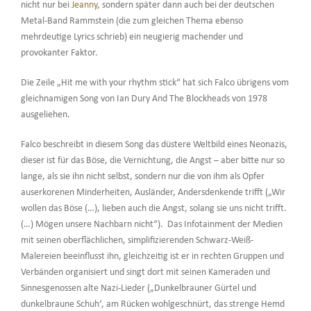
nicht nur bei
Jeanny
, sondern später dann auch bei der deutschen
Metal-Band Rammstein (die zum gleichen Thema ebenso
mehrdeutige Lyrics schrieb) ein neugierig machender und
provokanter Faktor.
Die Zeile „Hit me with your rhythm stick“ hat sich Falco übrigens vom
gleichnamigen Song von Ian Dury And The Blockheads von 1978
ausgeliehen.
Falco beschreibt in diesem Song das düstere Weltbild eines Neonazis,
dieser ist für das Böse, die Vernichtung, die Angst – aber bitte nur so
lange, als sie ihn nicht selbst, sondern nur die von ihm als Opfer
auserkorenen Minderheiten, Ausländer, Andersdenkende trifft („Wir
wollen das Böse (…), lieben auch die Angst, solang sie uns nicht trifft.
(…) Mögen unsere Nachbarn nicht“). Das Infotainment der Medien
mit seinen oberflächlichen, simplifizierenden Schwarz-Weiß-
Malereien beeinflusst ihn, gleichzeitig ist er in rechten Gruppen und
Verbänden organisiert und singt dort mit seinen Kameraden und
Sinnesgenossen alte Nazi-Lieder („Dunkelbrauner Gürtel und
dunkelbraune Schuh‘, am Rücken wohlgeschnürt, das strenge Hemd