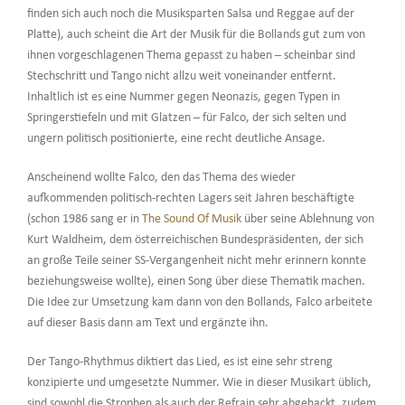
finden sich auch noch die Musiksparten Salsa und Reggae auf der
Platte), auch scheint die Art der Musik für die Bollands gut zum von
ihnen vorgeschlagenen Thema gepasst zu haben – scheinbar sind
Stechschritt und Tango nicht allzu weit voneinander entfernt.
Inhaltlich ist es eine Nummer gegen Neonazis, gegen Typen in
Springerstiefeln und mit Glatzen – für Falco, der sich selten und
ungern politisch positionierte, eine recht deutliche Ansage.
Anscheinend wollte Falco, den das Thema des wieder
aufkommenden politisch-rechten Lagers seit Jahren beschäftigte
(schon 1986 sang er in
The Sound Of Musik
über seine Ablehnung von
Kurt Waldheim, dem österreichischen Bundespräsidenten, der sich
an große Teile seiner SS-Vergangenheit nicht mehr erinnern konnte
beziehungsweise wollte), einen Song über diese Thematik machen.
Die Idee zur Umsetzung kam dann von den Bollands, Falco arbeitete
auf dieser Basis dann am Text und ergänzte ihn.
Der Tango-Rhythmus diktiert das Lied, es ist eine sehr streng
konzipierte und umgesetzte Nummer. Wie in dieser Musikart üblich,
sind sowohl die Strophen als auch der Refrain sehr abgehackt, zudem