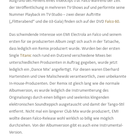
Aufgrund des Fehlens eines Videoclips trat Falco während der Zeit
der Veröffentlichung in mehreren TV-Shows auf und performte seine
Nummer Playback im TV-Studio – zwei dieser Auftritte
(„Flitterabend“ und die ö3-Gala) finden sich auf der DVD
Falco 60
.
Das schwindende Interesse von EMI Electrola an Falco und seinem
ersten für sie produzierten Album zeigt sich auch in der Tatsache,
dass lediglich ein Remix produziert wurde. Wurden bei der ersten
Single
Titanic
noch rund ein Dutzend verschiedene Mixes bei
unterschiedlichen Produzenten in Auftrag gegeben, wurde jetzt
lediglich ein ‚Dance Mix‘ angefertigt. Für diesen waren Eberhard
Hartenstein und Uwe Malischewski verantwortlich, zwei unbekannte
In-House-Produzenten. Der Remix ist gleich lang wie die normale
Albumversion, es wurde lediglich die Instrumentierung des
Originalsongs durch einen billigen und seelenlos klingenden
elektronischen Soundteppich ausgetauscht und damit der Tango-Stil
entfernt. Nicht mal ein längerer Club Mix wurde produziert, EMI
wollte diesen Falco-Release wohl wirklich so billig wie möglich
durchziehen. Von der Albumversion gibt es auch eine Instrumental-
Version.