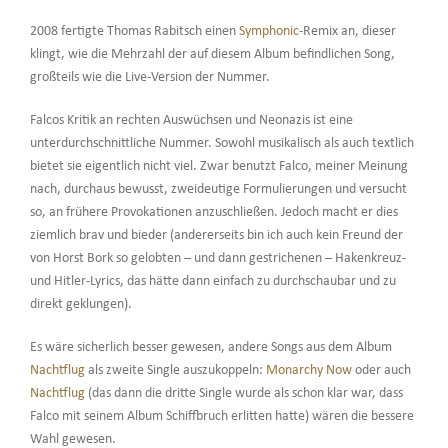
2008 fertigte Thomas Rabitsch einen
Symphonic
-Remix an, dieser
klingt, wie die Mehrzahl der auf diesem Album befindlichen Song,
großteils wie die Live-Version der Nummer.
Falcos Kritik an rechten Auswüchsen und Neonazis ist eine
unterdurchschnittliche Nummer. Sowohl musikalisch als auch textlich
bietet sie eigentlich nicht viel. Zwar benutzt Falco, meiner Meinung
nach, durchaus bewusst, zweideutige Formulierungen und versucht
so, an frühere Provokationen anzuschließen. Jedoch macht er dies
ziemlich brav und bieder (andererseits bin ich auch kein Freund der
von Horst Bork so gelobten – und dann gestrichenen – Hakenkreuz-
und Hitler-Lyrics, das hätte dann einfach zu durchschaubar und zu
direkt geklungen).
Es wäre sicherlich besser gewesen, andere Songs aus dem Album
Nachtflug
als zweite Single auszukoppeln:
Monarchy Now
oder auch
Nachtflug
(das dann die dritte Single wurde als schon klar war, dass
Falco mit seinem Album Schiffbruch erlitten hatte) wären die bessere
Wahl gewesen.