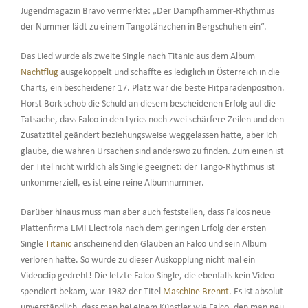
Jugendmagazin Bravo vermerkte: „Der Dampfhammer-Rhythmus
der Nummer lädt zu einem Tangotänzchen in Bergschuhen ein“.
Das Lied wurde als zweite Single nach Titanic aus dem Album
Nachtflug
ausgekoppelt und schaffte es lediglich in Österreich in die
Charts, ein bescheidener 17. Platz war die beste Hitparadenposition.
Horst Bork schob die Schuld an diesem bescheidenen Erfolg auf die
Tatsache, dass Falco in den Lyrics noch zwei schärfere Zeilen und den
Zusatztitel geändert beziehungsweise weggelassen hatte, aber ich
glaube, die wahren Ursachen sind anderswo zu finden. Zum einen ist
der Titel nicht wirklich als Single geeignet: der Tango-Rhythmus ist
unkommerziell, es ist eine reine Albumnummer.
Darüber hinaus muss man aber auch feststellen, dass Falcos neue
Plattenfirma EMI Electrola nach dem geringen Erfolg der ersten
Single
Titanic
anscheinend den Glauben an Falco und sein Album
verloren hatte. So wurde zu dieser Auskopplung nicht mal ein
Videoclip gedreht! Die letzte Falco-Single, die ebenfalls kein Video
spendiert bekam, war 1982 der Titel
Maschine Brennt
. Es ist absolut
unverständlich, dass man bei einem Künstler wie Falco, den man neu