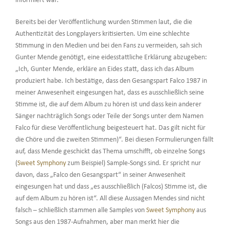
informiert war.
Bereits bei der Veröffentlichung wurden Stimmen laut, die die
Authentizität des Longplayers kritisierten. Um eine schlechte
Stimmung in den Medien und bei den Fans zu vermeiden, sah sich
Gunter Mende genötigt, eine eidesstattliche Erklärung abzugeben:
„Ich, Gunter Mende, erkläre an Eides statt, dass ich das Album
produziert habe. Ich bestätige, dass den Gesangspart Falco 1987 in
meiner Anwesenheit eingesungen hat, dass es ausschließlich seine
Stimme ist, die auf dem Album zu hören ist und dass kein anderer
Sänger nachträglich Songs oder Teile der Songs unter dem Namen
Falco für diese Veröffentlichung beigesteuert hat. Das gilt nicht für
die Chöre und die zweiten Stimmen)“. Bei diesen Formulierungen fällt
auf, dass Mende geschickt das Thema umschifft, ob einzelne Songs
(
Sweet Symphony
zum Beispiel) Sample-Songs sind. Er spricht nur
davon, dass „Falco den Gesangspart“ in seiner Anwesenheit
eingesungen hat und dass „es ausschließlich (Falcos) Stimme ist, die
auf dem Album zu hören ist“. All diese Aussagen Mendes sind nicht
falsch – schließlich stammen alle Samples von
Sweet Symphony
aus
Songs aus den 1987-Aufnahmen, aber man merkt hier die