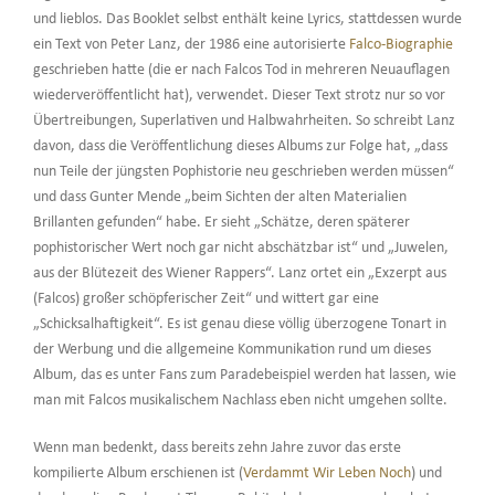
und lieblos. Das Booklet selbst enthält keine Lyrics, stattdessen wurde
ein Text von Peter Lanz, der 1986 eine autorisierte
Falco-Biographie
geschrieben hatte (die er nach Falcos Tod in mehreren Neuauflagen
wiederveröffentlicht hat), verwendet. Dieser Text strotz nur so vor
Übertreibungen, Superlativen und Halbwahrheiten. So schreibt Lanz
davon, dass die Veröffentlichung dieses Albums zur Folge hat, „dass
nun Teile der jüngsten Pophistorie neu geschrieben werden müssen“
und dass Gunter Mende „beim Sichten der alten Materialien
Brillanten gefunden“ habe. Er sieht „Schätze, deren späterer
pophistorischer Wert noch gar nicht abschätzbar ist“ und „Juwelen,
aus der Blütezeit des Wiener Rappers“. Lanz ortet ein „Exzerpt aus
(Falcos) großer schöpferischer Zeit“ und wittert gar eine
„Schicksalhaftigkeit“. Es ist genau diese völlig überzogene Tonart in
der Werbung und die allgemeine Kommunikation rund um dieses
Album, das es unter Fans zum Paradebeispiel werden hat lassen, wie
man mit Falcos musikalischem Nachlass eben nicht umgehen sollte.
Wenn man bedenkt, dass bereits zehn Jahre zuvor das erste
kompilierte Album erschienen ist (
Verdammt Wir Leben Noch
) und