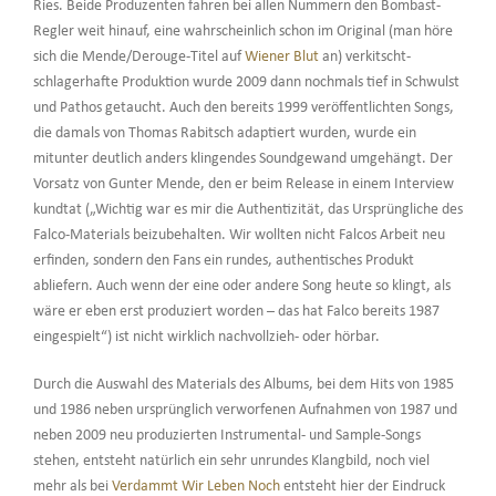
Ries. Beide Produzenten fahren bei allen Nummern den Bombast-
Regler weit hinauf, eine wahrscheinlich schon im Original (man höre
sich die Mende/Derouge-Titel auf
Wiener Blut
an) verkitscht-
schlagerhafte Produktion wurde 2009 dann nochmals tief in Schwulst
und Pathos getaucht. Auch den bereits 1999 veröffentlichten Songs,
die damals von Thomas Rabitsch adaptiert wurden, wurde ein
mitunter deutlich anders klingendes Soundgewand umgehängt. Der
Vorsatz von Gunter Mende, den er beim Release in einem Interview
kundtat („Wichtig war es mir die Authentizität, das Ursprüngliche des
Falco-Materials beizubehalten. Wir wollten nicht Falcos Arbeit neu
erfinden, sondern den Fans ein rundes, authentisches Produkt
abliefern. Auch wenn der eine oder andere Song heute so klingt, als
wäre er eben erst produziert worden – das hat Falco bereits 1987
eingespielt“) ist nicht wirklich nachvollzieh- oder hörbar.
Durch die Auswahl des Materials des Albums, bei dem Hits von 1985
und 1986 neben ursprünglich verworfenen Aufnahmen von 1987 und
neben 2009 neu produzierten Instrumental- und Sample-Songs
stehen, entsteht natürlich ein sehr unrundes Klangbild, noch viel
mehr als bei
Verdammt Wir Leben Noch
entsteht hier der Eindruck