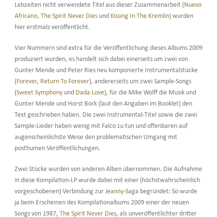
Lebzeiten nicht verwendete Titel aus dieser Zusammenarbeit (
Nuevo
Africano
,
The Spirit Never Dies
und
Kissing In The Kremlin
) wurden
hier erstmals veröffentlicht.
Vier Nummern sind extra für die Veröffentlichung dieses Albums 2009
produziert wurden, es handelt sich dabei einerseits um zwei von
Gunter Mende und Peter Ries neu komponierte Instrumentalstücke
(
Forever
,
Return To Forever
), andererseits um zwei Sample-Songs
(
Sweet Symphony
und
Dada Love
), für die Mike Wolff die Musik und
Gunter Mende und Horst Bork (laut den Angaben im Booklet) den
Text geschrieben haben. Die zwei Instrumental-Titel sowie die zwei
Sample-Lieder haben wenig mit Falco zu tun und offenbaren auf
augenscheinlichste Weise den problematischen Umgang mit
posthumen Veröffentlichungen.
Zwei Stücke wurden von anderen Alben übernommen. Die Aufnahme
in diese Kompilation-LP wurde dabei mit einer (höchstwahrscheinlich
vorgeschobenen) Verbindung zur
Jeanny
-Saga begründet: So wurde
ja beim Erscheinen des Kompilationalbums 2009 einer der neuen
Songs von 1987,
The Spirit Never Dies
, als unveröffentlichter dritter