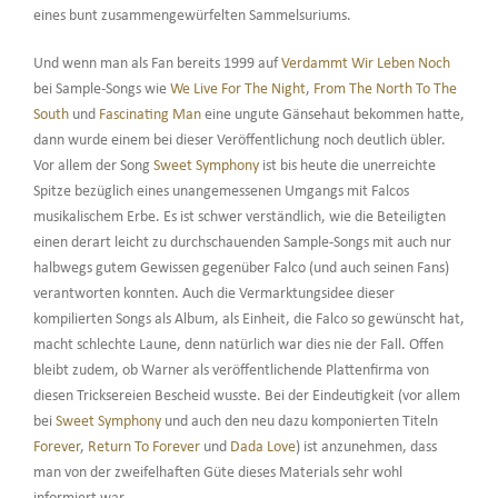
eines bunt zusammengewürfelten Sammelsuriums.
Und wenn man als Fan bereits 1999 auf
Verdammt Wir Leben Noch
bei Sample-Songs wie
We Live For The Night
,
From The North To The
South
und
Fascinating Man
eine ungute Gänsehaut bekommen hatte,
dann wurde einem bei dieser Veröffentlichung noch deutlich übler.
Vor allem der Song
Sweet Symphony
ist bis heute die unerreichte
Spitze bezüglich eines unangemessenen Umgangs mit Falcos
musikalischem Erbe. Es ist schwer verständlich, wie die Beteiligten
einen derart leicht zu durchschauenden Sample-Songs mit auch nur
halbwegs gutem Gewissen gegenüber Falco (und auch seinen Fans)
verantworten konnten. Auch die Vermarktungsidee dieser
kompilierten Songs als Album, als Einheit, die Falco so gewünscht hat,
macht schlechte Laune, denn natürlich war dies nie der Fall. Offen
bleibt zudem, ob Warner als veröffentlichende Plattenfirma von
diesen Tricksereien Bescheid wusste. Bei der Eindeutigkeit (vor allem
bei
Sweet Symphony
und auch den neu dazu komponierten Titeln
Forever
,
Return To Forever
und
Dada Love
) ist anzunehmen, dass
man von der zweifelhaften Güte dieses Materials sehr wohl