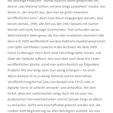
der damalige Produzent Thomas Rabitsch davon gesprochen hat,
dass er „das Material sichten und jene Songs auswählen“ musste, von
denen er „der Ansicht war, dass man sie guten Gewissens
veröffentlichen kann“, dann muss davon ausgegangen werden, dass
bereits damals, 1999, alle fünf aus den 1987-Sessions mit Gunter
Mende und Candy Derouge stammenden, Titel vorhanden waren.
Wahrscheinlich fielen genau die drei oben erwähnten Nummern (die
dann erst 2009 veröffentlicht wurden) Rabitschs Qualitätsansprüchen
zum Opfer und blieben zunächst in den Archiven. Als dann 2009
Falcos Ex-Manager Horst Bork seine Falco-Biographie schrieb, und
dabei der Gedanke aufkam, dass man doch auch diese drei Lieder
veröffentlichen könnte, stand man wahrscheinlich vor folgendem
Problem: Mit drei Songs kann man wenig anfangen – für einen
Album-Release ist es zu wenig Material und ein alternatives
Veröffentlichungsformat (wie zum Beispiel eine EP-CD oder in
digitaler Form) ist schlecht vermarkt- und verkaufbar. Mit dem
Einfall, diese drei authentischen Songs doch mit ein paar neu
produzierten Instrumentalstücken und mit Sample-Songs als Album
zu verkaufen, dürfte eine Geschäftsidee geboren worden sein, die
rundum wohl Begeisterung bei allen Beteiligten auslöste. Als man