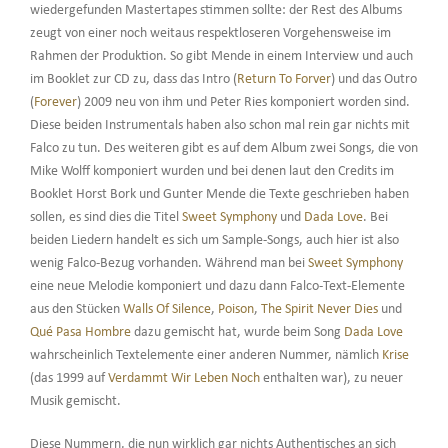
wiedergefunden Mastertapes stimmen sollte: der Rest des Albums
zeugt von einer noch weitaus respektloseren Vorgehensweise im
Rahmen der Produktion. So gibt Mende in einem Interview und auch
im Booklet zur CD zu, dass das Intro (
Return To Forver
) und das Outro
(
Forever
) 2009 neu von ihm und Peter Ries komponiert worden sind.
Diese beiden Instrumentals haben also schon mal rein gar nichts mit
Falco zu tun. Des weiteren gibt es auf dem Album zwei Songs, die von
Mike Wolff komponiert wurden und bei denen laut den Credits im
Booklet Horst Bork und Gunter Mende die Texte geschrieben haben
sollen, es sind dies die Titel
Sweet Symphony
und
Dada Love
. Bei
beiden Liedern handelt es sich um Sample-Songs, auch hier ist also
wenig Falco-Bezug vorhanden. Während man bei
Sweet Symphony
eine neue Melodie komponiert und dazu dann Falco-Text-Elemente
aus den Stücken
Walls Of Silence
,
Poison
,
The Spirit Never Dies
und
Qué Pasa Hombre
dazu gemischt hat, wurde beim Song
Dada Love
wahrscheinlich Textelemente einer anderen Nummer, nämlich
Krise
(das 1999 auf
Verdammt Wir Leben Noch
enthalten war), zu neuer
Musik gemischt.
Diese Nummern, die nun wirklich gar nichts Authentisches an sich