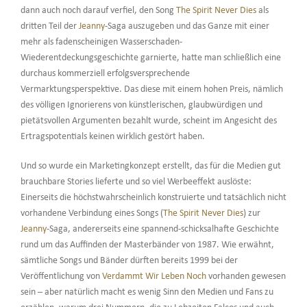
dann auch noch darauf verfiel, den Song
The Spirit Never Dies
als
dritten Teil der
Jeanny
-Saga auszugeben und das Ganze mit einer
mehr als fadenscheinigen Wasserschaden-
Wiederentdeckungsgeschichte garnierte, hatte man schließlich eine
durchaus kommerziell erfolgsversprechende
Vermarktungsperspektive. Das diese mit einem hohen Preis, nämlich
des völligen Ignorierens von künstlerischen, glaubwürdigen und
pietätsvollen Argumenten bezahlt wurde, scheint im Angesicht des
Ertragspotentials keinen wirklich gestört haben.
Und so wurde ein Marketingkonzept erstellt, das für die Medien gut
brauchbare Stories lieferte und so viel Werbeeffekt auslöste:
Einerseits die höchstwahrscheinlich konstruierte und tatsächlich nicht
vorhandene Verbindung eines Songs (
The Spirit Never Dies
) zur
Jeanny
-Saga, andererseits eine spannend-schicksalhafte Geschichte
rund um das Auffinden der Masterbänder von 1987. Wie erwähnt,
sämtliche Songs und Bänder dürften bereits 1999 bei der
Veröffentlichung von
Verdammt Wir Leben Noch
vorhanden gewesen
sein – aber natürlich macht es wenig Sinn den Medien und Fans zu