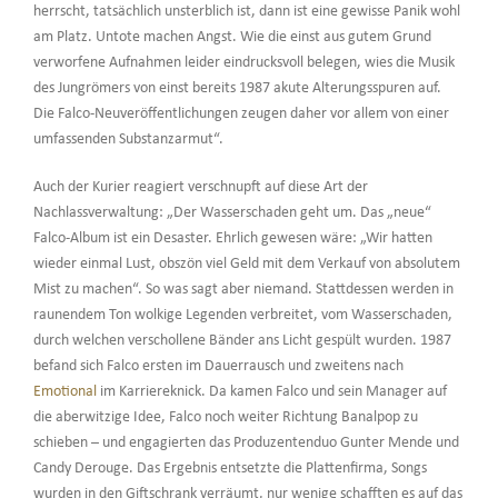
herrscht, tatsächlich unsterblich ist, dann ist eine gewisse Panik wohl
am Platz. Untote machen Angst. Wie die einst aus gutem Grund
verworfene Aufnahmen leider eindrucksvoll belegen, wies die Musik
des Jungrömers von einst bereits 1987 akute Alterungsspuren auf.
Die Falco-Neuveröffentlichungen zeugen daher vor allem von einer
umfassenden Substanzarmut“.
Auch der Kurier reagiert verschnupft auf diese Art der
Nachlassverwaltung: „Der Wasserschaden geht um. Das „neue“
Falco-Album ist ein Desaster. Ehrlich gewesen wäre: „Wir hatten
wieder einmal Lust, obszön viel Geld mit dem Verkauf von absolutem
Mist zu machen“. So was sagt aber niemand. Stattdessen werden in
raunendem Ton wolkige Legenden verbreitet, vom Wasserschaden,
durch welchen verschollene Bänder ans Licht gespült wurden. 1987
befand sich Falco ersten im Dauerrausch und zweitens nach
Emotional
im Karriereknick. Da kamen Falco und sein Manager auf
die aberwitzige Idee, Falco noch weiter Richtung Banalpop zu
schieben – und engagierten das Produzentenduo Gunter Mende und
Candy Derouge. Das Ergebnis entsetzte die Plattenfirma, Songs
wurden in den Giftschrank verräumt, nur wenige schafften es auf das