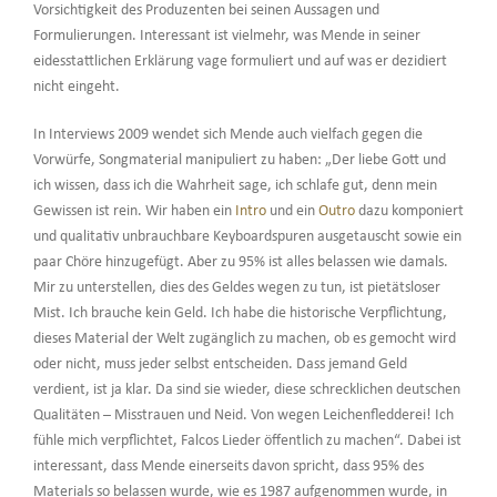
Vorsichtigkeit des Produzenten bei seinen Aussagen und
Formulierungen. Interessant ist vielmehr, was Mende in seiner
eidesstattlichen Erklärung vage formuliert und auf was er dezidiert
nicht eingeht.
In Interviews 2009 wendet sich Mende auch vielfach gegen die
Vorwürfe, Songmaterial manipuliert zu haben: „Der liebe Gott und
ich wissen, dass ich die Wahrheit sage, ich schlafe gut, denn mein
Gewissen ist rein. Wir haben ein
Intro
und ein
Outro
dazu komponiert
und qualitativ unbrauchbare Keyboardspuren ausgetauscht sowie ein
paar Chöre hinzugefügt. Aber zu 95% ist alles belassen wie damals.
Mir zu unterstellen, dies des Geldes wegen zu tun, ist pietätsloser
Mist. Ich brauche kein Geld. Ich habe die historische Verpflichtung,
dieses Material der Welt zugänglich zu machen, ob es gemocht wird
oder nicht, muss jeder selbst entscheiden. Dass jemand Geld
verdient, ist ja klar. Da sind sie wieder, diese schrecklichen deutschen
Qualitäten – Misstrauen und Neid. Von wegen Leichenfledderei! Ich
fühle mich verpflichtet, Falcos Lieder öffentlich zu machen“. Dabei ist
interessant, dass Mende einerseits davon spricht, dass 95% des
Materials so belassen wurde, wie es 1987 aufgenommen wurde, in