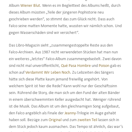
Album
Wiener Blut
. Wenn es im Begleittext des Albums heißt, durch
dieses Album müssten „Teile der jüngeren Pophistorie neu
geschrieben werden“, so stimmt das zum Glück nicht. Dass auch
Falco seine matten Momente hatte, wussten wir nämlich schon. Und
gegen Wasserschäden sind wir versichert“.
Das Libro-Magazin sieht „zusammengestoppelte Reste aus den
Falco-Archiven. Aus 1987 nicht verwendeten Stücken hat man nun
ein weiteres „letztes“ Falco-Album zusammengebastelt. Zwei davon
sind nicht mal unveröffentlicht,
Qué Pasa Hombre
und
Poison
gab es
schon auf
Verdammt Wir Leben Noch
. Zu Lebzeiten des Sängers
hätte sich diese Platte kaum jemand freiwillig angehört. Von
welchem Spirit ist hier die Rede? Kann wohl nur der Geschäftssinn
sein. Rührend die Story, die man sich um den Fund der alten Bänder
in einem überschwemmten Keller ausgedacht hat. Weniger rührend
ist die Musik. Das Album ist um den gleichnamigen Song aufgebaut,
den Falco angeblich als Finale der
Jeanny
-Trilogie im Auge gehabt
haben soll. Bezüge zum
Original
und zum
zweiten Teil
lassen sich in
dem Stück jedoch kaum ausmachen. Das Tempo ist ähnlich, das war’s