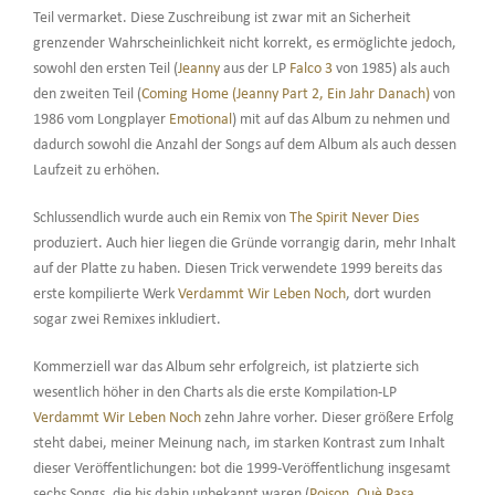
Teil vermarket. Diese Zuschreibung ist zwar mit an Sicherheit
grenzender Wahrscheinlichkeit nicht korrekt, es ermöglichte jedoch,
sowohl den ersten Teil (
Jeanny
aus der LP
Falco 3
von 1985) als auch
den zweiten Teil (
Coming Home (Jeanny Part 2, Ein Jahr Danach)
von
1986 vom Longplayer
Emotional
) mit auf das Album zu nehmen und
dadurch sowohl die Anzahl der Songs auf dem Album als auch dessen
Laufzeit zu erhöhen.
Schlussendlich wurde auch ein Remix von
The Spirit Never Dies
produziert. Auch hier liegen die Gründe vorrangig darin, mehr Inhalt
auf der Platte zu haben. Diesen Trick verwendete 1999 bereits das
erste kompilierte Werk
Verdammt Wir Leben Noch
, dort wurden
sogar zwei Remixes inkludiert.
Kommerziell war das Album sehr erfolgreich, ist platzierte sich
wesentlich höher in den Charts als die erste Kompilation-LP
Verdammt Wir Leben Noch
zehn Jahre vorher. Dieser größere Erfolg
steht dabei, meiner Meinung nach, im starken Kontrast zum Inhalt
dieser Veröffentlichungen: bot die 1999-Veröffentlichung insgesamt
sechs Songs, die bis dahin unbekannt waren (
Poison
,
Què Pasa