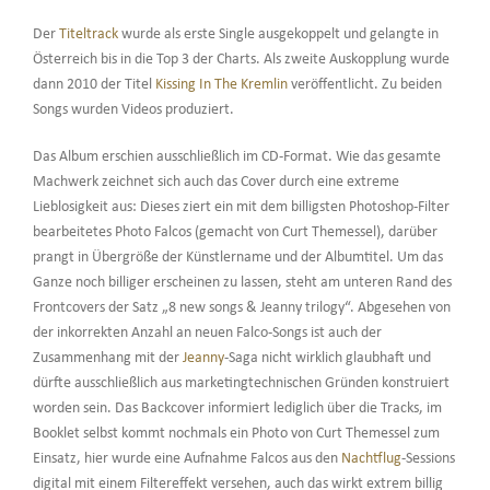
Der
Titeltrack
wurde als erste Single ausgekoppelt und gelangte in
Österreich bis in die Top 3 der Charts. Als zweite Auskopplung wurde
dann 2010 der Titel
Kissing In The Kremlin
veröffentlicht. Zu beiden
Songs wurden Videos produziert.
Das Album erschien ausschließlich im CD-Format. Wie das gesamte
Machwerk zeichnet sich auch das Cover durch eine extreme
Lieblosigkeit aus: Dieses ziert ein mit dem billigsten Photoshop-Filter
bearbeitetes Photo Falcos (gemacht von Curt Themessel), darüber
prangt in Übergröße der Künstlername und der Albumtitel. Um das
Ganze noch billiger erscheinen zu lassen, steht am unteren Rand des
Frontcovers der Satz „8 new songs & Jeanny trilogy“. Abgesehen von
der inkorrekten Anzahl an neuen Falco-Songs ist auch der
Zusammenhang mit der
Jeanny
-Saga nicht wirklich glaubhaft und
dürfte ausschließlich aus marketingtechnischen Gründen konstruiert
worden sein. Das Backcover informiert lediglich über die Tracks, im
Booklet selbst kommt nochmals ein Photo von Curt Themessel zum
Einsatz, hier wurde eine Aufnahme Falcos aus den
Nachtflug
-Sessions
digital mit einem Filtereffekt versehen, auch das wirkt extrem billig