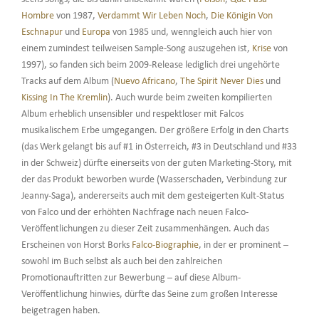
Hombre
von 1987,
Verdammt Wir Leben Noch
,
Die Königin Von
Eschnapur
und
Europa
von 1985 und, wenngleich auch hier von
einem zumindest teilweisen Sample-Song auszugehen ist,
Krise
von
1997), so fanden sich beim 2009-Release lediglich drei ungehörte
Tracks auf dem Album (
Nuevo Africano
,
The Spirit Never Dies
und
Kissing In The Kremlin
). Auch wurde beim zweiten kompilierten
Album erheblich unsensibler und respektloser mit Falcos
musikalischem Erbe umgegangen. Der größere Erfolg in den Charts
(das Werk gelangt bis auf #1 in Österreich, #3 in Deutschland und #33
in der Schweiz) dürfte einerseits von der guten Marketing-Story, mit
der das Produkt beworben wurde (Wasserschaden, Verbindung zur
Jeanny-Saga), andererseits auch mit dem gesteigerten Kult-Status
von Falco und der erhöhten Nachfrage nach neuen Falco-
Veröffentlichungen zu dieser Zeit zusammenhängen. Auch das
Erscheinen von Horst Borks
Falco-Biographie
, in der er prominent –
sowohl im Buch selbst als auch bei den zahlreichen
Promotionauftritten zur Bewerbung – auf diese Album-
Veröffentlichung hinwies, dürfte das Seine zum großen Interesse
beigetragen haben.