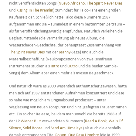
nicht veröffentlichten Songs (
Nuevo Africano
,
The Spirit Never Dies
und
Kissing In The Kremlin
) zumindest für Falco-Fans einen großen
Kaufanreiz dar. Schließlich hatte Falco diese Nummern 1987
aufgenommen und sie – zumindest in einem bestimmten Zeitraum –
als für veröffentlichungswürdig empfunden. Natürlich verleihen die
Begleitumstände (die Vermarktung als neues Album, die
Wasserschaden-Geschichte, der behauptetet Zusammenhang von
The Spirit Never Dies
mit der
Jeanny
-Saga) und auch die
Materialbeschaffung (Neukompositionen von zwei sinnfreien
Instrumentalstücken als
Intro
und
Outro
und die beiden Sample-
Songs) dem Album aber einen mehr als miesen Beigeschmack.
Und natürlich wäre es 2009 wesentlich authentischer gewesen, hätte
man sich auf 1987 entstandenen Aufnahmen konzentriert und diese
so nahe wie möglich am Originalsound produziert – unter
Weglassung von neuen Tonspuren und hinzugefügten Frauenstimmen
etc. Ein solcher Release, bei dem man sowohl die bereits 1988 auf
der LP
Wiener Blut
verwendeten Nummern (
Read A Book
,
Walls Of
Silence
,
Solid Booze
und
Sand Am Himalaya
) als auch die ebenfalls
damals entstandenen Titel
Poison
,
Què Pasa Hombre
(die ja 1999