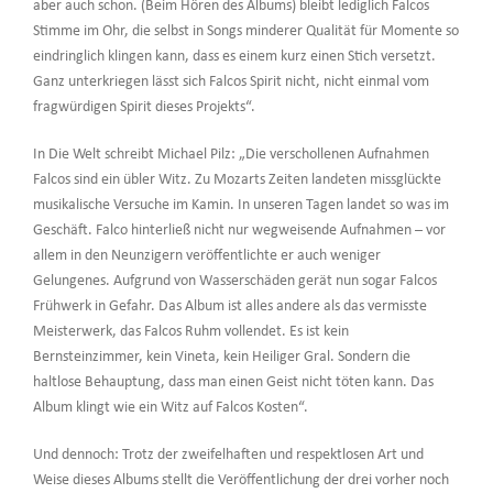
aber auch schon. (Beim Hören des Albums) bleibt lediglich Falcos
Stimme im Ohr, die selbst in Songs minderer Qualität für Momente so
eindringlich klingen kann, dass es einem kurz einen Stich versetzt.
Ganz unterkriegen lässt sich Falcos Spirit nicht, nicht einmal vom
fragwürdigen Spirit dieses Projekts“.
In Die Welt schreibt Michael Pilz: „Die verschollenen Aufnahmen
Falcos sind ein übler Witz. Zu Mozarts Zeiten landeten missglückte
musikalische Versuche im Kamin. In unseren Tagen landet so was im
Geschäft. Falco hinterließ nicht nur wegweisende Aufnahmen – vor
allem in den Neunzigern veröffentlichte er auch weniger
Gelungenes. Aufgrund von Wasserschäden gerät nun sogar Falcos
Frühwerk in Gefahr. Das Album ist alles andere als das vermisste
Meisterwerk, das Falcos Ruhm vollendet. Es ist kein
Bernsteinzimmer, kein Vineta, kein Heiliger Gral. Sondern die
haltlose Behauptung, dass man einen Geist nicht töten kann. Das
Album klingt wie ein Witz auf Falcos Kosten“.
Und dennoch: Trotz der zweifelhaften und respektlosen Art und
Weise dieses Albums stellt die Veröffentlichung der drei vorher noch