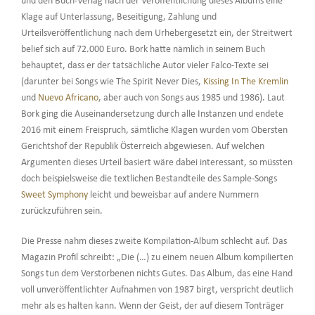
und den Buch-Verlag nach der Veröffentlichung dieses Albums eine
Klage auf Unterlassung, Beseitigung, Zahlung und
Urteilsveröffentlichung nach dem Urhebergesetzt ein, der Streitwert
belief sich auf 72.000 Euro. Bork hatte nämlich in seinem Buch
behauptet, dass er der tatsächliche Autor vieler Falco-Texte sei
(darunter bei Songs wie The Spirit Never Dies,
Kissing In The Kremlin
und
Nuevo Africano
, aber auch von Songs aus 1985 und 1986). Laut
Bork ging die Auseinandersetzung durch alle Instanzen und endete
2016 mit einem Freispruch, sämtliche Klagen wurden vom Obersten
Gerichtshof der Republik Österreich abgewiesen. Auf welchen
Argumenten dieses Urteil basiert wäre dabei interessant, so müssten
doch beispielsweise die textlichen Bestandteile des Sample-Songs
Sweet Symphony
leicht und beweisbar auf andere Nummern
zurückzuführen sein.
Die Presse nahm dieses zweite Kompilation-Album schlecht auf. Das
Magazin Profil schreibt: „Die (…) zu einem neuen Album kompilierten
Songs tun dem Verstorbenen nichts Gutes. Das Album, das eine Hand
voll unveröffentlichter Aufnahmen von 1987 birgt, verspricht deutlich
mehr als es halten kann. Wenn der Geist, der auf diesem Tonträger