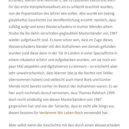
erzählen, warum drei Nummern, die zu Lebzeiten Falcos und auch
für das erste Kompilationsalbum als zu schlecht erachtet wurden,
nun die Popsensation des Jahres sein sollen. Also wurde ein (wenig
glaubhafte) Geschichte zur Veröffentlichung erzählt: nämlich, dass
zufällig aufgrund eines Wasserschadens in Gunter Mendes altem
Studio die bis dahin verschollen geglaubten Masterbänder von 1987
wieder aufgetaucht sind. Es kann schon sein, dass im Zuge dieses
Wasserschadens Bänder mit den Aufnahmen von damals gefunden
wurden (und diese dann in der Tat in London in einer Spezialfirma in
einem Inkubator erhitzt und aufgebacken wurden, um sie noch ein
paar Mal abspielen und digitalisieren zu können) – es erscheint aber
sehr unwahrscheinlich, dass Warner (die ja die Rechte von Teldec
übernommen haben) und vielleicht auch Horst Bork und Gunter
Mende nicht bereits vorher im Besitzt der Aufnahmen waren. Es sei
hier auch nochmals darauf verwiesen, dass Thomas Rabitsch 1999
doch recht eindeutig von diesen Masterbändern von 1987
gesprochen hat und von der Tatsache, dass er nicht alle Songs aus
diesen Sessions für
Verdammt Wir Leben Noch
verwendet hat.
Aber selbst wenn die Geschichte mit den durch einen Wasserschaden