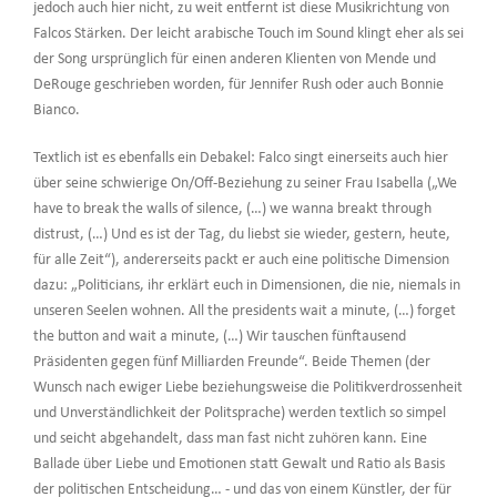
jedoch auch hier nicht, zu weit entfernt ist diese Musikrichtung von
Falcos Stärken. Der leicht arabische Touch im Sound klingt eher als sei
der Song ursprünglich für einen anderen Klienten von Mende und
DeRouge geschrieben worden, für Jennifer Rush oder auch Bonnie
Bianco.
Textlich ist es ebenfalls ein Debakel: Falco singt einerseits auch hier
über seine schwierige On/Off-Beziehung zu seiner Frau Isabella („We
have to break the walls of silence, (…) we wanna breakt through
distrust, (…) Und es ist der Tag, du liebst sie wieder, gestern, heute,
für alle Zeit“), andererseits packt er auch eine politische Dimension
dazu: „Politicians, ihr erklärt euch in Dimensionen, die nie, niemals in
unseren Seelen wohnen. All the presidents wait a minute, (…) forget
the button and wait a minute, (…) Wir tauschen fünftausend
Präsidenten gegen fünf Milliarden Freunde“. Beide Themen (der
Wunsch nach ewiger Liebe beziehungsweise die Politikverdrossenheit
und Unverständlichkeit der Politsprache) werden textlich so simpel
und seicht abgehandelt, dass man fast nicht zuhören kann. Eine
Ballade über Liebe und Emotionen statt Gewalt und Ratio als Basis
der politischen Entscheidung… - und das von einem Künstler, der für