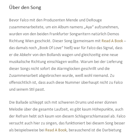
Über den Song
Bevor Falco mit den Produzenten Mende und DeRouge
zusammenarbeitete, um ein Album namens „Aya“ aufzunehmen,
wurden von den beiden Frankfurter Songwritern natürlich Demos
Richtung Wien geschickt. Dieser Song (gemeinsam mit
Read A Book
–
das damals noch „Book Of Love“ hieß) war für Falco das Signal, dass
er die Abkehr von den Bollands wagen und gleichzeitig eine neue
musikalische Richtung einschlagen wollte. Warum bei der Lieferung
dieser Songs nicht sofort die Alarmglocken geschrillt und die
Zusammenarbeit abgebrochen wurde, weiß wohl niemand. Zu
offensichtlich ist, dass auch diese Nummer überhaupt nicht zu Falco
und seinem Stil passt.
Die Ballade schleppt sich mit schweren Drums und einer dünnen
Melodie über die gesamte Laufzeit, es gibt kaum Höhepunkte, auch
der Refrain hebt sich kaum von diesem Schlagerschlamassel ab. Falco
versucht auch hier zu singen, das funktioniert bei diesem Song besser
als beispielsweise bei
Read A Book
, berauschend ist die Darbietung