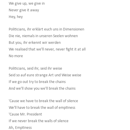
We give up, we give in
Never give it away
Hey, hey
Politicians, ihr erklärt euch uns in Dimensionen
Die nie, niemals in unseren Seelen wohnen
But you, ihr erkennt wir werden
We realised that we'll never, never fight it at all
No more
Politicians, seid ihr, seid ihr weise
Seid so auf eure strange Art und Weise weise
If we go out try to break the chains
And we'll show you we'll break the chains
'Cause we have to break the wall of silence
We'll have to break the wall of emptiness
'Cause Mr. President
If we never break the walls of silence
Ah, Emptiness