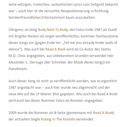
seine witzigen, ironischen, sarkastischen Lyrics zum Zeitgeist bekannt
war – auch hier ist die versuchte Neupositionierung in Richtung
familienfreundliches Entertainment kaum auszuhalten.
Übrigens; im Song
Body Next To Body
, den Falco Ende 1987 als Duett
mit Brigitte Nielsen als Single veröffentlichte, kommen Textbausteine
dieses Songs vor (gegen Ende hin: „Tell me you already broke walls of
silence“). Wie auch bei
Read A Book
wird als Co-Autor des Textes
M.D. Clinic angegeben, aus unbekannten Gründen verwendet hier
Alexander C. Derouge (der Schreiber der Musik dieses Songs) ein
Pseudonym.
Auch dieser Song ist nicht so veröffentlicht worden, wie es eigentlich
1987 angedacht war – auch hier wurde neu abgemischt und der
neue Mix auf die LP Wiener Blut gegeben. Wie auch bei Read A Book
wird auch bei dieser Nummer Falco als Remixer angegeben.
2009 wurde die Nummer als B-Seite (gemeinsam mit
Read A Book
)
der virtuellen Single
Kissing In The Kremlin
verwendet.