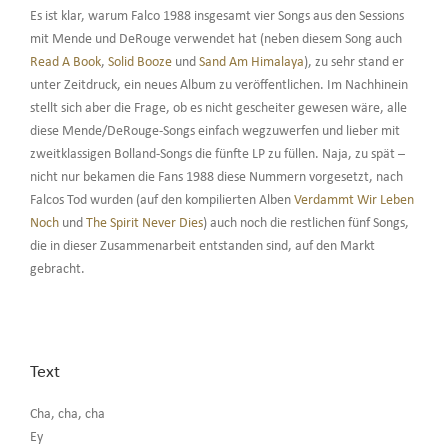
Es ist klar, warum Falco 1988 insgesamt vier Songs aus den Sessions
mit Mende und DeRouge verwendet hat (neben diesem Song auch
Read A Book
,
Solid Booze
und
Sand Am Himalaya
), zu sehr stand er
unter Zeitdruck, ein neues Album zu veröffentlichen. Im Nachhinein
stellt sich aber die Frage, ob es nicht gescheiter gewesen wäre, alle
diese Mende/DeRouge-Songs einfach wegzuwerfen und lieber mit
zweitklassigen Bolland-Songs die fünfte LP zu füllen. Naja, zu spät –
nicht nur bekamen die Fans 1988 diese Nummern vorgesetzt, nach
Falcos Tod wurden (auf den kompilierten Alben
Verdammt Wir Leben
Noch
und
The Spirit Never Dies
) auch noch die restlichen fünf Songs,
die in dieser Zusammenarbeit entstanden sind, auf den Markt
gebracht.
Text
Cha, cha, cha
Ey