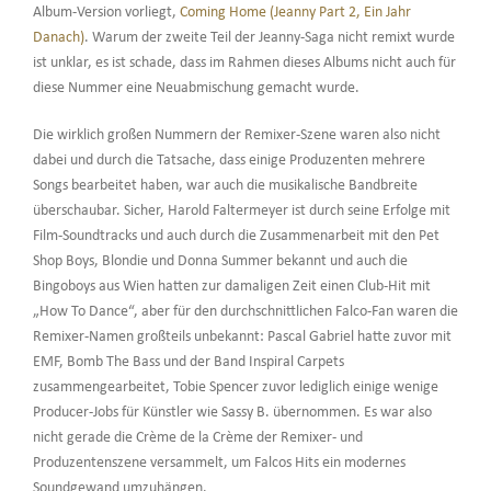
Album-Version vorliegt,
Coming Home (Jeanny Part 2, Ein Jahr
Danach)
. Warum der zweite Teil der Jeanny-Saga nicht remixt wurde
ist unklar, es ist schade, dass im Rahmen dieses Albums nicht auch für
diese Nummer eine Neuabmischung gemacht wurde.
Die wirklich großen Nummern der Remixer-Szene waren also nicht
dabei und durch die Tatsache, dass einige Produzenten mehrere
Songs bearbeitet haben, war auch die musikalische Bandbreite
überschaubar. Sicher, Harold Faltermeyer ist durch seine Erfolge mit
Film-Soundtracks und auch durch die Zusammenarbeit mit den Pet
Shop Boys, Blondie und Donna Summer bekannt und auch die
Bingoboys aus Wien hatten zur damaligen Zeit einen Club-Hit mit
„How To Dance“, aber für den durchschnittlichen Falco-Fan waren die
Remixer-Namen großteils unbekannt: Pascal Gabriel hatte zuvor mit
EMF, Bomb The Bass und der Band Inspiral Carpets
zusammengearbeitet, Tobie Spencer zuvor lediglich einige wenige
Producer-Jobs für Künstler wie Sassy B. übernommen. Es war also
nicht gerade die Crème de la Crème der Remixer- und
Produzentenszene versammelt, um Falcos Hits ein modernes
Soundgewand umzuhängen.