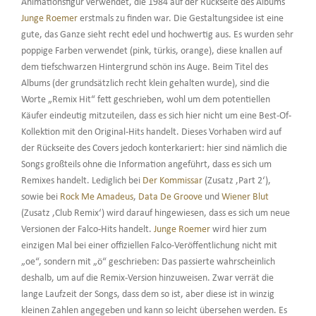
Animationsfigur verwendet, die 1984 auf der Rückseite des Albums
Junge Roemer
erstmals zu finden war. Die Gestaltungsidee ist eine
gute, das Ganze sieht recht edel und hochwertig aus. Es wurden sehr
poppige Farben verwendet (pink, türkis, orange), diese knallen auf
dem tiefschwarzen Hintergrund schön ins Auge. Beim Titel des
Albums (der grundsätzlich recht klein gehalten wurde), sind die
Worte „Remix Hit“ fett geschrieben, wohl um dem potentiellen
Käufer eindeutig mitzuteilen, dass es sich hier nicht um eine Best-Of-
Kollektion mit den Original-Hits handelt. Dieses Vorhaben wird auf
der Rückseite des Covers jedoch konterkariert: hier sind nämlich die
Songs großteils ohne die Information angeführt, dass es sich um
Remixes handelt. Lediglich bei
Der Kommissar
(Zusatz ‚Part 2‘),
sowie bei
Rock Me Amadeus
,
Data De Groove
und
Wiener Blut
(Zusatz ‚Club Remix‘) wird darauf hingewiesen, dass es sich um neue
Versionen der Falco-Hits handelt.
Junge Roemer
wird hier zum
einzigen Mal bei einer offiziellen Falco-Veröffentlichung nicht mit
„oe“, sondern mit „ö“ geschrieben: Das passierte wahrscheinlich
deshalb, um auf die Remix-Version hinzuweisen. Zwar verrät die
lange Laufzeit der Songs, dass dem so ist, aber diese ist in winzig
kleinen Zahlen angegeben und kann so leicht übersehen werden. Es