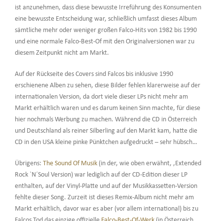
ist anzunehmen, dass diese bewusste Irreführung des Konsumenten
eine bewusste Entscheidung war, schließlich umfasst dieses Album
sämtliche mehr oder weniger großen Falco-Hits von 1982 bis 1990
und eine normale Falco-Best-Of mit den Originalversionen war zu
diesem Zeitpunkt nicht am Markt.
Auf der Rückseite des Covers sind Falcos bis inklusive 1990
erschienene Alben zu sehen, diese Bilder fehlen klarerweise auf der
internationalen Version, da dort viele dieser LPs nicht mehr am
Markt erhältlich waren und es darum keinen Sinn machte, für diese
hier nochmals Werbung zu machen. Während die CD in Österreich
und Deutschland als reiner Silberling auf den Markt kam, hatte die
CD in den USA kleine pinke Pünktchen aufgedruckt – sehr hübsch…
Übrigens:
The Sound Of Musik
(in der, wie oben erwähnt, ‚Extended
Rock `N´Soul Version) war lediglich auf der CD-Edition dieser LP
enthalten, auf der Vinyl-Platte und auf der Musikkassetten-Version
fehlte dieser Song. Zurzeit ist dieses Remix-Album nicht mehr am
Markt erhältlich, davor war es aber (vor allem international) bis zu
Falcos Tod das einzige offizielle
Falco-Best-Of-Werk
(in Österreich