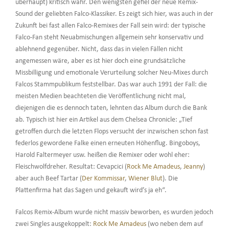
überhaupt) kritisch wahr. Den wenigsten gefiel der neue Remix-
Sound der geliebten Falco-Klassiker. Es zeigt sich hier, was auch in der
Zukunft bei fast allen Falco-Remixes der Fall sein wird: der typische
Falco-Fan steht Neuabmischungen allgemein sehr konservativ und
ablehnend gegenüber. Nicht, dass das in vielen Fällen nicht
angemessen wäre, aber es ist hier doch eine grundsätzliche
Missbilligung und emotionale Verurteilung solcher Neu-Mixes durch
Falcos Stammpublikum feststellbar. Das war auch 1991 der Fall: die
meisten Medien beachteten die Veröffentlichung nicht mal,
diejenigen die es dennoch taten, lehnten das Album durch die Bank
ab. Typisch ist hier ein Artikel aus dem Chelsea Chronicle: „Tief
getroffen durch die letzten Flops versucht der inzwischen schon fast
federlos gewordene Falke einen erneuten Höhenflug. Bingoboys,
Harold Faltermeyer usw. heißen die Remixer oder wohl eher:
Fleischwolfdreher. Resultat: Cevapcici (
Rock Me Amadeus
,
Jeanny
)
aber auch Beef Tartar (
Der Kommissar
,
Wiener Blut
). Die
Plattenfirma hat das Sagen und gekauft wird’s ja eh“.
Falcos Remix-Album wurde nicht massiv beworben, es wurden jedoch
zwei Singles ausgekoppelt:
Rock Me Amadeus
(wo neben dem auf