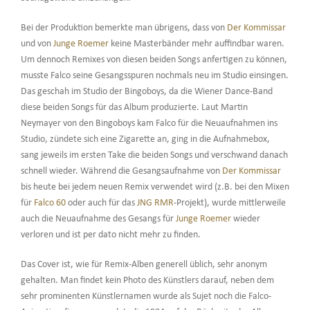
Bei der Produktion bemerkte man übrigens, dass von
Der Kommissar
und von
Junge Roemer
keine Masterbänder mehr auffindbar waren.
Um dennoch Remixes von diesen beiden Songs anfertigen zu können,
musste Falco seine Gesangsspuren nochmals neu im Studio einsingen.
Das geschah im Studio der Bingoboys, da die Wiener Dance-Band
diese beiden Songs für das Album produzierte. Laut Martin
Neymayer von den Bingoboys kam Falco für die Neuaufnahmen ins
Studio, zündete sich eine Zigarette an, ging in die Aufnahmebox,
sang jeweils im ersten Take die beiden Songs und verschwand danach
schnell wieder. Während die Gesangsaufnahme von
Der Kommissar
bis heute bei jedem neuen Remix verwendet wird (z.B. bei den Mixen
für
Falco 60
oder auch für das
JNG RMR
-Projekt), wurde mittlerweile
auch die Neuaufnahme des Gesangs für
Junge Roemer
wieder
verloren und ist per dato nicht mehr zu finden.
Das Cover ist, wie für Remix-Alben generell üblich, sehr anonym
gehalten. Man findet kein Photo des Künstlers darauf, neben dem
sehr prominenten Künstlernamen wurde als Sujet noch die Falco-