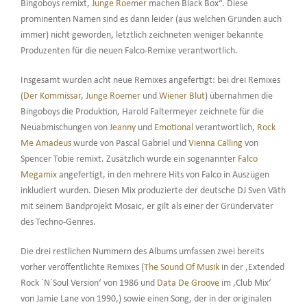
Bingoboys remixt,
Junge Roemer
machen Black Box“. Diese
prominenten Namen sind es dann leider (aus welchen Gründen auch
immer) nicht geworden, letztlich zeichneten weniger bekannte
Produzenten für die neuen Falco-Remixe verantwortlich.
Insgesamt wurden acht neue Remixes angefertigt: bei drei Remixes
(
Der Kommissar
,
Junge Roemer
und
Wiener Blut
) übernahmen die
Bingoboys die Produktion, Harold Faltermeyer zeichnete für die
Neuabmischungen von
Jeanny
und
Emotional
verantwortlich,
Rock
Me Amadeus
wurde von Pascal Gabriel und
Vienna Calling
von
Spencer Tobie remixt. Zusätzlich wurde ein sogenannter
Falco
Megamix
angefertigt, in den mehrere Hits von Falco in Auszügen
inkludiert wurden. Diesen Mix produzierte der deutsche DJ Sven Väth
mit seinem Bandprojekt Mosaic, er gilt als einer der Gründerväter
des Techno-Genres.
Die drei restlichen Nummern des Albums umfassen zwei bereits
vorher veröffentlichte Remixes (
The Sound Of Musik
in der ‚Extended
Rock `N´Soul Version‘ von 1986 und
Data De Groove
im ‚Club Mix‘
von Jamie Lane von 1990,) sowie einen Song, der in der originalen