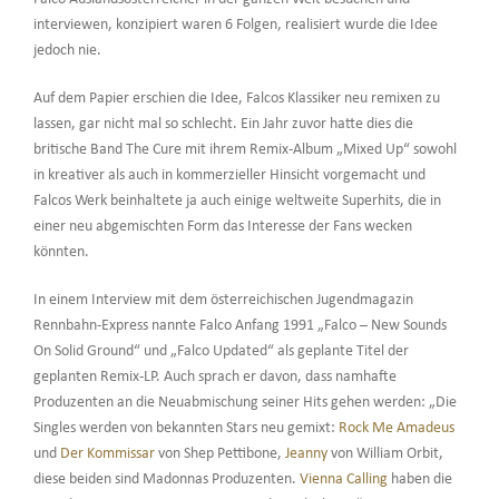
interviewen, konzipiert waren 6 Folgen, realisiert wurde die Idee
jedoch nie.
Auf dem Papier erschien die Idee, Falcos Klassiker neu remixen zu
lassen, gar nicht mal so schlecht. Ein Jahr zuvor hatte dies die
britische Band The Cure mit ihrem Remix-Album „Mixed Up“ sowohl
in kreativer als auch in kommerzieller Hinsicht vorgemacht und
Falcos Werk beinhaltete ja auch einige weltweite Superhits, die in
einer neu abgemischten Form das Interesse der Fans wecken
könnten.
In einem Interview mit dem österreichischen Jugendmagazin
Rennbahn-Express nannte Falco Anfang 1991 „Falco – New Sounds
On Solid Ground“ und „Falco Updated“ als geplante Titel der
geplanten Remix-LP. Auch sprach er davon, dass namhafte
Produzenten an die Neuabmischung seiner Hits gehen werden: „Die
Singles werden von bekannten Stars neu gemixt:
Rock Me Amadeus
und
Der Kommissar
von Shep Pettibone,
Jeanny
von William Orbit,
diese beiden sind Madonnas Produzenten.
Vienna Calling
haben die