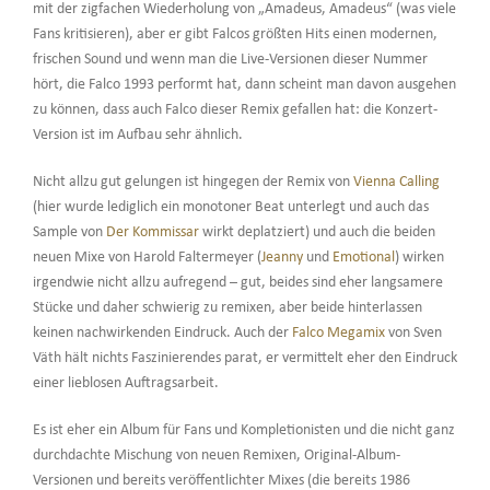
mit der zigfachen Wiederholung von „Amadeus, Amadeus“ (was viele
Fans kritisieren), aber er gibt Falcos größten Hits einen modernen,
frischen Sound und wenn man die Live-Versionen dieser Nummer
hört, die Falco 1993 performt hat, dann scheint man davon ausgehen
zu können, dass auch Falco dieser Remix gefallen hat: die Konzert-
Version ist im Aufbau sehr ähnlich.
Nicht allzu gut gelungen ist hingegen der Remix von
Vienna Calling
(hier wurde lediglich ein monotoner Beat unterlegt und auch das
Sample von
Der Kommissar
wirkt deplatziert) und auch die beiden
neuen Mixe von Harold Faltermeyer (
Jeanny
und
Emotional
) wirken
irgendwie nicht allzu aufregend – gut, beides sind eher langsamere
Stücke und daher schwierig zu remixen, aber beide hinterlassen
keinen nachwirkenden Eindruck. Auch der
Falco Megamix
von Sven
Väth hält nichts Faszinierendes parat, er vermittelt eher den Eindruck
einer lieblosen Auftragsarbeit.
Es ist eher ein Album für Fans und Kompletionisten und die nicht ganz
durchdachte Mischung von neuen Remixen, Original-Album-
Versionen und bereits veröffentlichter Mixes (die bereits 1986