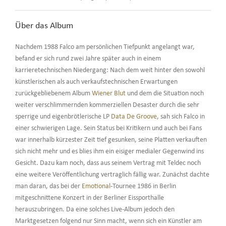
Über das Album
Nachdem 1988 Falco am persönlichen Tiefpunkt angelangt war,
befand er sich rund zwei Jahre später auch in einem
karrieretechnischen Niedergang: Nach dem weit hinter den sowohl
künstlerischen als auch verkaufstechnischen Erwartungen
zurückgebliebenem Album
Wiener Blut
und dem die Situation noch
weiter verschlimmernden kommerziellen Desaster durch die sehr
sperrige und eigenbrötlerische LP
Data De Groove
, sah sich Falco in
einer schwierigen Lage. Sein Status bei Kritikern und auch bei Fans
war innerhalb kürzester Zeit tief gesunken, seine Platten verkauften
sich nicht mehr und es blies ihm ein eisiger medialer Gegenwind ins
Gesicht. Dazu kam noch, dass aus seinem Vertrag mit Teldec noch
eine weitere Veröffentlichung vertraglich fällig war. Zunächst dachte
man daran, das bei der
Emotional
-Tournee 1986 in Berlin
mitgeschnittene Konzert in der Berliner Eissporthalle
herauszubringen. Da eine solches Live-Album jedoch den
Marktgesetzen folgend nur Sinn macht, wenn sich ein Künstler am