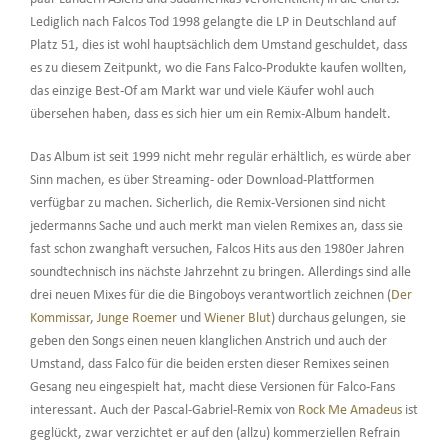
Lediglich nach Falcos Tod 1998 gelangte die LP in Deutschland auf
Platz 51, dies ist wohl hauptsächlich dem Umstand geschuldet, dass
es zu diesem Zeitpunkt, wo die Fans Falco-Produkte kaufen wollten,
das einzige Best-Of am Markt war und viele Käufer wohl auch
übersehen haben, dass es sich hier um ein Remix-Album handelt.
Das Album ist seit 1999 nicht mehr regulär erhältlich, es würde aber
Sinn machen, es über Streaming- oder Download-Plattformen
verfügbar zu machen. Sicherlich, die Remix-Versionen sind nicht
jedermanns Sache und auch merkt man vielen Remixes an, dass sie
fast schon zwanghaft versuchen, Falcos Hits aus den 1980er Jahren
soundtechnisch ins nächste Jahrzehnt zu bringen. Allerdings sind alle
drei neuen Mixes für die die Bingoboys verantwortlich zeichnen (
Der
Kommissar
,
Junge Roemer
und
Wiener Blut
) durchaus gelungen, sie
geben den Songs einen neuen klanglichen Anstrich und auch der
Umstand, dass Falco für die beiden ersten dieser Remixes seinen
Gesang neu eingespielt hat, macht diese Versionen für Falco-Fans
interessant. Auch der Pascal-Gabriel-Remix von
Rock Me Amadeus
ist
geglückt, zwar verzichtet er auf den (allzu) kommerziellen Refrain