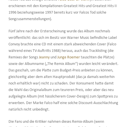
erschienen mit den Kompilationen Greatest Hits und Greatest Hits II
1996 beziehungsweise 1997 bereits kurz vor Falcos Tod solche
Songzusammenstellungen).
Fünf Jahre nach der Ersterscheinung wurde das Album nochmals
veröffentlicht: das sich im Besitz von Warner Music befindliche Label
Convoy brachte eine CD mit einem stark abweichenden Cover (Falco
während eines TV-Auftritts 1988) heraus, auch das Tracklisting (die
Remixes der Songs
Jeanny
und
Junge Roemer
tauschten die Plätze)
sowie der Albumname („The Remix Album“) wurden leicht verändert.
Das geschah, um die Platte zum Budget-Preis anbieten zu können,
gleichzeitig aber dem alten Hauptprodukt (das ja damals weiterhin
noch erhältlich war) nicht zu schaden. Der Konsument hatte damit
die Wahl das Originalalbum zum teureren Preis, oder aber das neu
aufgelegte Album (mit hässlicherem Cover-Design) zum Spottpreis zu
erwerben. Der Marke Falco half eine solche Discount-Ausschlachtung
natürlich nicht unbedingt.
Die Fans und die Kritiker nahmen dieses Remix-Album (wenn