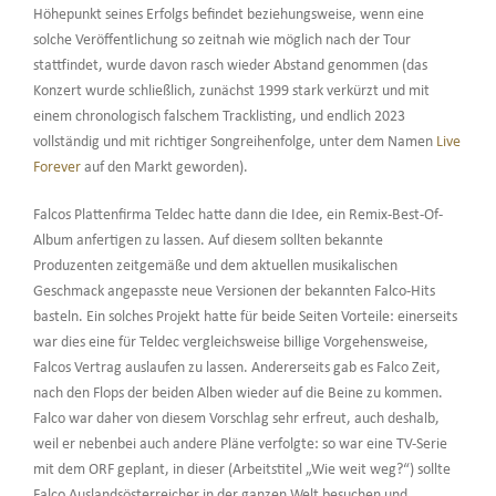
Höhepunkt seines Erfolgs befindet beziehungsweise, wenn eine
solche Veröffentlichung so zeitnah wie möglich nach der Tour
stattfindet, wurde davon rasch wieder Abstand genommen (das
Konzert wurde schließlich, zunächst 1999 stark verkürzt und mit
einem chronologisch falschem Tracklisting, und endlich 2023
vollständig und mit richtiger Songreihenfolge, unter dem Namen
Live
Forever
auf den Markt geworden).
Falcos Plattenfirma Teldec hatte dann die Idee, ein Remix-Best-Of-
Album anfertigen zu lassen. Auf diesem sollten bekannte
Produzenten zeitgemäße und dem aktuellen musikalischen
Geschmack angepasste neue Versionen der bekannten Falco-Hits
basteln. Ein solches Projekt hatte für beide Seiten Vorteile: einerseits
war dies eine für Teldec vergleichsweise billige Vorgehensweise,
Falcos Vertrag auslaufen zu lassen. Andererseits gab es Falco Zeit,
nach den Flops der beiden Alben wieder auf die Beine zu kommen.
Falco war daher von diesem Vorschlag sehr erfreut, auch deshalb,
weil er nebenbei auch andere Pläne verfolgte: so war eine TV-Serie
mit dem ORF geplant, in dieser (Arbeitstitel „Wie weit weg?“) sollte
Falco Auslandsösterreicher in der ganzen Welt besuchen und