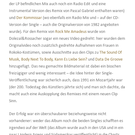
der LP befindlichen Mix auch noch ein Radio Edit und eine
Instrumental Version des Remix von Pascal Gabriel enthalten waren)
und
Der Kommissar
(wo ebenfalls ein Radio Mix und – auf der CD-
Version der Single – auch die Originalversion von 1982 angeboten
wurde). Für den Remix von
Rock Me Amadeus
wurde von
Dolezal&Rossacher sogar ein neues Video gedreht: hier wurden dem
Originalvideo noch zusätzlich gedrehte Aufnahmen von Frauen in
Rokoko-Kostümen, sowie Ausschnitte aus den Clips zu
The Sound Of
Musik
,
Body Next To Body
,
Kann Es Liebe Sein?
und
Data De Groove
hinzugefügt. Das neu gemachte Bildmaterial ist dabei ein bisschen
freizügiger und wenig interessant – die Idee hinter der Single-
Veröffentlichung war sicherlich auch, dass 1991 ein Mozartjahr war
(der 200. Todestag des Künstlers jährte sich) und man sich dachte, da
macht auch eine Auskopplung des Remixes mit einem neuen Clip
Sinn.
Der Erfolg war ein überschaubarer beziehungsweise nicht
vorhandener: weder das Album noch die beiden Singles schafften es
irgendwo auf der Welt (das Album wurde auch in den USA und in ein
paar Ländern Asiens und Südamerikas veröffentlicht) in die Charts.