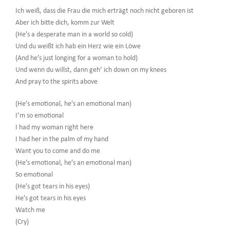
Ich weiß, dass die Frau die mich erträgt noch nicht geboren ist
Aber ich bitte dich, komm zur Welt
(He’s a desperate man in a world so cold)
Und du weißt ich hab ein Herz wie ein Löwe
(And he’s just longing for a woman to hold)
Und wenn du willst, dann geh‘ ich down on my knees
And pray to the spirits above
(He’s emotional, he’s an emotional man)
I’m so emotional
I had my woman right here
I had her in the palm of my hand
Want you to come and do me
(He’s emotional, he’s an emotional man)
So emotional
(He’s got tears in his eyes)
He’s got tears in his eyes
Watch me
(Cry)