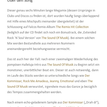
Über den Song
Dieser genau sechs Minuten lange Megamix (dessen Ursprünge in
Clubs und Discos zu finden ist, dort wurden häufig Songs überlappend
mit Hilfe eines Mischpults ineinander übergeleitet) ist der
Schlusssong auf Falcos Remix-Album
The Remix Hit Collection
(lediglich auf der CD findet sich noch ein Bonustrack, die ‚Extended
Rock `N´Soul Version‘ von
The Sound Of Musik
). Bei einem solchen
Mix werden Bestandteile aus mehreren Nummern
aneinandergereiht beziehungsweise vermischt.
Das ist auch hier der Fall: nach einer zweimaligen Wiederholung des
pompösen Halleluja-Intro aus
The Sound Of Musik
zu Beginn setzt ein
monotoner, unerbittlicher Beat ein. Dieser ist auch notwendig, dann
im Laufe des Stücks werden so unterschiedliche Songs wie
Der
Kommissar
,
Rock Me Amadeus
,
Jeanny
,
Emotional
und eben
The
Sound Of Musik
verwurstet, irgendwie muss das Ganze ja bezüglich
des Tempos zusammengehalten werden.
Nach einem echo-geladenem Sample aus
Der Kommissar
(„Drah di“),