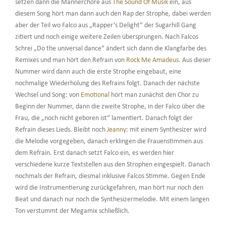
setzen dann die Männerchöre aus
The Sound Of Musik
ein, aus
diesem Song hört man dann auch den Rap der Strophe, dabei werden
aber der Teil wo Falco aus „Rapper’s Delight“ der Sugarhill Gang
zitiert und noch einige weitere Zeilen übersprungen. Nach Falcos
Schrei „Do the universal dance“ ändert sich dann die Klangfarbe des
Remixes und man hört den Refrain von
Rock Me Amadeus
. Aus dieser
Nummer wird dann auch die erste Strophe eingebaut, eine
nochmalige Wiederholung des Refrains folgt. Danach der nächste
Wechsel und Song: von
Emotional
hört man zunächst den Chor zu
Beginn der Nummer, dann die zweite Strophe, in der Falco über die
Frau, die „noch nicht geboren ist“ lamentiert. Danach folgt der
Refrain dieses Lieds. Bleibt noch
Jeanny
: mit einem Synthesizer wird
die Melodie vorgegeben, danach erklingen die Frauenstimmen aus
dem Refrain. Erst danach setzt Falco ein, es werden hier
verschiedene kurze Textstellen aus den Strophen eingespielt. Danach
nochmals der Refrain, diesmal inklusive Falcos Stimme. Gegen Ende
wird die Instrumentierung zurückgefahren, man hört nur noch den
Beat und danach nur noch die Synthesizermelodie. Mit einem langen
Ton verstummt der Megamix schließlich.