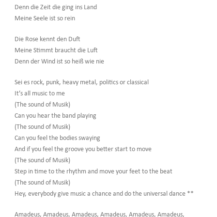
Denn die Zeit die ging ins Land
Meine Seele ist so rein
Die Rose kennt den Duft
Meine Stimmt braucht die Luft
Denn der Wind ist so heiß wie nie
Sei es rock, punk, heavy metal, politics or classical
It’s all music to me
(The sound of Musik)
Can you hear the band playing
(The sound of Musik)
Can you feel the bodies swaying
And if you feel the groove you better start to move
(The sound of Musik)
Step in time to the rhythm and move your feet to the beat
(The sound of Musik)
Hey, everybody give music a chance and do the universal dance **
Amadeus, Amadeus, Amadeus, Amadeus, Amadeus, Amadeus,