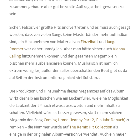
zusammengebaute aber gut bezahlte Auftragsarbeit gewesen zu
sein.
Sicher, Falcos vier größte Hits sind vertreten und es muss auch gesagt
werden, dass von vielen Songs keine Masterbänder mehr auffindbar
sind, ein Hinzunehmen von Material von
Einzelhaft
und
Junge
Roemer
war daher unmöglich. Aber man hätte sicher auch
Vienna
Calling
hinzunehmen können und den gesamten Megamix ein
bisschen mehr ausbalancieren können. Musikalisch ist nämlich
extrem wenig los, außer dem alles überschattenden Beat gibt es da
auf Seiten der Instrumentierung nicht viel Substanz.
Die Produktion und Hinzunahme dieses Megamixes auf das Album
wirkt deshalb ein bisschen wie ein Lückenfüller, wie eine Möglichkeit,
die Laufzeit der LP noch etwas auszuweiten und mehr Inhalt zu
schaffen. Vielleicht wäre es besser gewesen, statt einem solchen
Megamix den Song
Coming Home (Jeanny Part 2, Ein Jahr Danach)
zu
remixen – die Nummer wurde auf
The Remix Hit Collection
als
einzige in der originalen Album-Version verwendet. Auch ein neuer