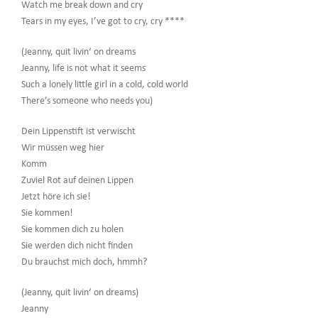
Watch me break down and cry
Tears in my eyes, I’ve got to cry, cry ****
(Jeanny, quit livin‘ on dreams
Jeanny, life is not what it seems
Such a lonely little girl in a cold, cold world
There’s someone who needs you)
Dein Lippenstift ist verwischt
Wir müssen weg hier
Komm
Zuviel Rot auf deinen Lippen
Jetzt höre ich sie!
Sie kommen!
Sie kommen dich zu holen
Sie werden dich nicht finden
Du brauchst mich doch, hmmh?
(Jeanny, quit livin‘ on dreams)
Jeanny