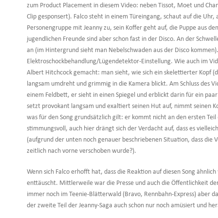
zum Product Placement in diesem Video: neben Tissot, Moet und Chan
Clip gesponsert). Falco steht in einem Türeingang, schaut auf die Uhr,
Personengruppe mit Jeanny zu, sein Koffer geht auf, die Puppe aus d
jugendlichen Freunde sind aber schon fast in der Disco. An der Schwell
an (im Hintergrund sieht man Nebelschwaden aus der Disco kommen).
Elektroschockbehandlung/Lügendetektor-Einstellung. Wie auch im Vid
Albert Hitchcock gemacht: man sieht, wie sich ein skelettierter Kopf (
langsam umdreht und grimmig in die Kamera blickt. Am Schluss des Vid
einem Feldbett, er sieht in einen Spiegel und erblickt darin für ein pa
setzt provokant langsam und exaltiert seinen Hut auf, nimmt seinen Ko
was für den Song grundsätzlich gilt: er kommt nicht an den ersten Teil
stimmungsvoll, auch hier drängt sich der Verdacht auf, dass es viellei
(aufgrund der unten noch genauer beschriebenen Situation, dass die Ver
zeitlich nach vorne verschoben wurde?).
Wenn sich Falco erhofft hat, dass die Reaktion auf diesen Song ähnlich
enttäuscht. Mittlerweile war die Presse und auch die Öffentlichkeit 
immer noch im Teenie-Blätterwald (Bravo, Rennbahn-Express) aber das
der zweite Teil der Jeanny-Saga auch schon nur noch amüsiert und 