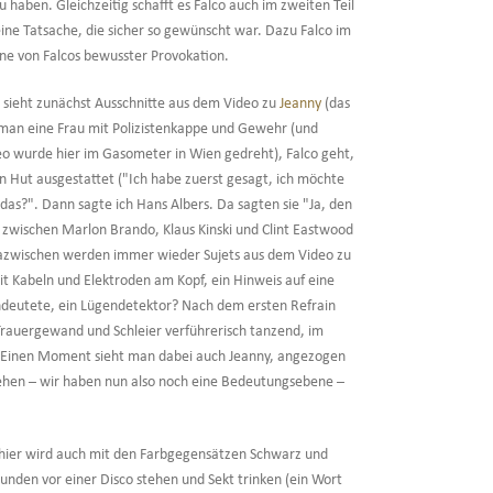
zu haben. Gleichzeitig schafft es Falco auch im zweiten Teil
ne Tatsache, die sicher so gewünscht war. Dazu Falco im
ene von Falcos bewusster Provokation.
 sieht zunächst Ausschnitte aus dem Video zu
Jeanny
(das
t man eine Frau mit Polizistenkappe und Gewehr (und
o wurde hier im Gasometer in Wien gedreht), Falco geht,
 Hut ausgestattet ("Ich habe zuerst gesagt, ich möchte
 das?". Dann sagte ich Hans Albers. Da sagten sie "Ja, den
g zwischen Marlon Brando, Klaus Kinski und Clint Eastwood
 Dazwischen werden immer wieder Sujets aus dem Video zu
it Kabeln und Elektroden am Kopf, ein Hinweis auf eine
andeutete, ein Lügendetektor? Nach dem ersten Refrain
Trauergewand und Schleier verführerisch tanzend, im
n. Einen Moment sieht man dabei auch Jeanny, angezogen
stehen – wir haben nun also noch eine Bedeutungsebene –
 hier wird auch mit den Farbgegensätzen Schwarz und
eunden vor einer Disco stehen und Sekt trinken (ein Wort