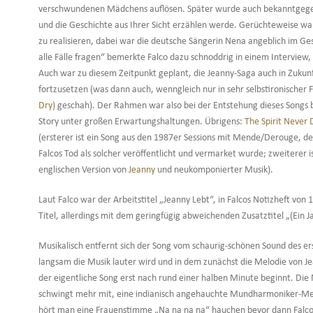
verschwundenen Mädchens auflösen. Später wurde auch bekanntgegeb
und die Geschichte aus Ihrer Sicht erzählen werde. Gerüchteweise wa
zu realisieren, dabei war die deutsche Sängerin Nena angeblich im Ge
alle Fälle fragen“ bemerkte Falco dazu schnoddrig in einem Interview,
Auch war zu diesem Zeitpunkt geplant, die Jeanny-Saga auch in Zukunf
fortzusetzen (was dann auch, wenngleich nur in sehr selbstironischer 
Dry)
geschah). Der Rahmen war also bei der Entstehung dieses Songs b
Story unter großen Erwartungshaltungen. Übrigens:
The Spirit Never 
(ersterer ist ein Song aus den 1987er Sessions mit Mende/Derouge, de
Falcos Tod als solcher veröffentlicht und vermarket wurde; zweiterer 
englischen Version von
Jeanny
und neukomponierter Musik).
Laut Falco war der Arbeitstitel „Jeanny Lebt“, in Falcos Notizheft v
Titel, allerdings mit dem geringfügig abweichenden Zusatztitel „(Ein J
Musikalisch entfernt sich der Song vom schaurig-schönen Sound des ers
langsam die Musik lauter wird und in dem zunächst die Melodie von Je
der eigentliche Song erst nach rund einer halben Minute beginnt. Die M
schwingt mehr mit, eine indianisch angehauchte Mundharmoniker-Mel
hört man eine Frauenstimme „Na na na na“ hauchen bevor dann Falcos