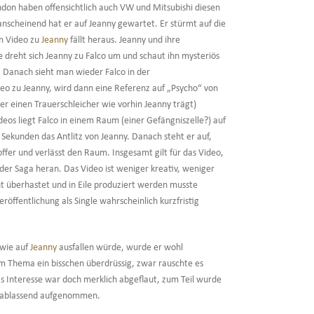
don haben offensichtlich auch VW und Mitsubishi diesen
 anscheinend hat er auf Jeanny gewartet. Er stürmt auf die
em Video zu
Jeanny
fällt heraus. Jeanny und ihre
e dreht sich Jeanny zu Falco um und schaut ihn mysteriös
 Danach sieht man wieder Falco in der
eo zu Jeanny, wird dann eine Referenz auf „Psycho“ von
der einen Trauerschleicher wie vorhin Jeanny trägt)
eos liegt Falco in einem Raum (einer Gefängniszelle?) auf
ar Sekunden das Antlitz von Jeanny. Danach steht er auf,
ffer und verlässt den Raum. Insgesamt gilt für das Video,
 der Saga heran. Das Video ist weniger kreativ, weniger
cht überhastet und in Eile produziert werden musste
öffentlichung als Single wahrscheinlich kurzfristig
 wie auf
Jeanny
ausfallen würde, wurde er wohl
dem Thema ein bisschen überdrüssig, zwar rauschte es
 Interesse war doch merklich abgeflaut, zum Teil wurde
herablassend aufgenommen.