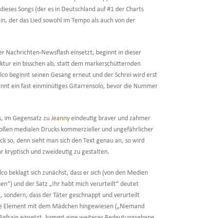
 dieses Songs (der es in Deutschland auf #1 der Charts
in, der das Lied sowohl im Tempo als auch von der
er Nachrichten-Newsflash einsetzt, beginnt in dieser
ktur ein bisschen ab, statt dem markerschütternden
alco beginnt seinen Gesang erneut und der Schrei wird erst
nt ein fast einminütiges Gitarrensolo, bevor die Nummer
ds, im Gegensatz zu
Jeanny
eindeutig braver und zahmer
roßen medialen Drucks kommerzieller und ungefährlicher
ck so, denn sieht man sich den Text genau an, so wird
hr kryptisch und zweideutig zu gestalten.
alco beklagt sich zunächst, dass er sich (von den Medien
en“) und der Satz „Ihr habt mich verurteilt“ deutet
t, sondern, dass der Täter geschnappt und verurteilt
ende Element mit dem Mädchen hingewiesen („Niemand
te Refrain einsetzt, kommt eine weiteres Bedeutungsebene