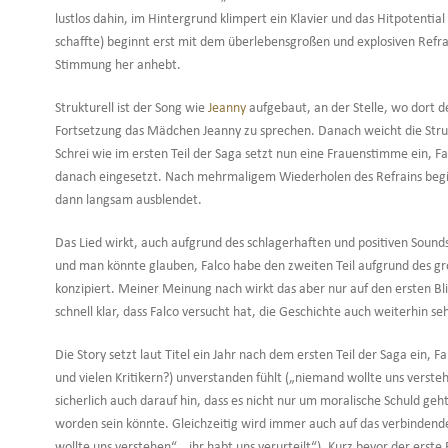
lustlos dahin, im Hintergrund klimpert ein Klavier und das Hitpotential
schaffte) beginnt erst mit dem überlebensgroßen und explosiven Refra
Stimmung her anhebt.
Strukturell ist der Song wie
Jeanny
aufgebaut, an der Stelle, wo dort d
Fortsetzung das Mädchen Jeanny zu sprechen. Danach weicht die Stru
Schrei wie im ersten Teil der Saga setzt nun eine Frauenstimme ein, F
danach eingesetzt. Nach mehrmaligem Wiederholen des Refrains begin
dann langsam ausblendet.
Das Lied wirkt, auch aufgrund des schlagerhaften und positiven Soun
und man könnte glauben, Falco habe den zweiten Teil aufgrund des g
konzipiert. Meiner Meinung nach wirkt das aber nur auf den ersten Bli
schnell klar, dass Falco versucht hat, die Geschichte auch weiterhin se
Die Story setzt laut Titel ein Jahr nach dem ersten Teil der Saga ein, F
und vielen Kritikern?) unverstanden fühlt („niemand wollte uns versteh
sicherlich auch darauf hin, dass es nicht nur um moralische Schuld geh
worden sein könnte. Gleichzeitig wird immer auch auf das verbind
wollte uns verstehen“, „ihr habt uns verurteilt“). Kurz bevor der ers