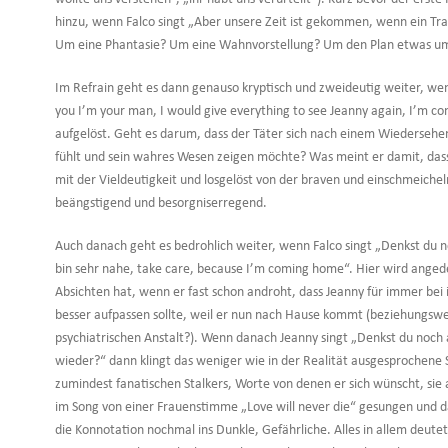
hinzu, wenn Falco singt „Aber unsere Zeit ist gekommen, wenn ein Tra
Um eine Phantasie? Um eine Wahnvorstellung? Um den Plan etwas u
Im Refrain geht es dann genauso kryptisch und zweideutig weiter, w
you I’m your man, I would give everything to see Jeanny again, I’m c
aufgelöst. Geht es darum, dass der Täter sich nach einem Wiedersehen
fühlt und sein wahres Wesen zeigen möchte? Was meint er damit, das
mit der Vieldeutigkeit und losgelöst von der braven und einschmeiche
beängstigend und besorgniserregend.
Auch danach geht es bedrohlich weiter, wenn Falco singt „Denkst du n
bin sehr nahe, take care, because I’m coming home“. Hier wird angede
Absichten hat, wenn er fast schon androht, dass Jeanny für immer bei i
besser aufpassen sollte, weil er nun nach Hause kommt (beziehungswei
psychiatrischen Anstalt?). Wenn danach Jeanny singt „Denkst du noch
wieder?“ dann klingt das weniger wie in der Realität ausgesprochene
zumindest fanatischen Stalkers, Worte von denen er sich wünscht, si
im Song von einer Frauenstimme „Love will never die“ gesungen und 
die Konnotation nochmal ins Dunkle, Gefährliche. Alles in allem deutet