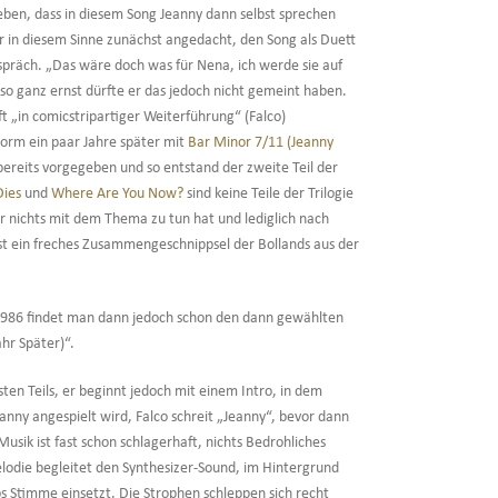
en, dass in diesem Song Jeanny dann selbst sprechen
r in diesem Sinne zunächst angedacht, den Song als Duett
spräch. „Das wäre doch was für Nena, ich werde sie auf
 so ganz ernst dürfte er das jedoch nicht gemeint haben.
t „in comicstripartiger Weiterführung“ (Falco)
Form ein paar Jahre später mit
Bar Minor 7/11 (Jeanny
ereits vorgegeben und so entstand der zweite Teil der
Dies
und
Where Are You Now?
sind keine Teile der Trilogie
r nichts mit dem Thema zu tun hat und lediglich nach
ist ein freches Zusammengeschnippsel der Bollands aus der
on 1986 findet man dann jedoch schon den dann gewählten
ahr Später)“.
ten Teils, er beginnt jedoch mit einem Intro, in dem
anny angespielt wird, Falco schreit „Jeanny“, bevor dann
usik ist fast schon schlagerhaft, nichts Bedrohliches
odie begleitet den Synthesizer-Sound, im Hintergrund
 Stimme einsetzt. Die Strophen schleppen sich recht