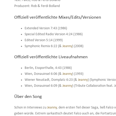
Text: Falco, Rob & Ferdi Bolland
Produzent: Rob & Ferdi Bolland
Offiziell veröffentlichte Mixes/Edits/Versionen
Extended Version 7:43 (1986)
Special Edited Radio Version 4:24 (1986)
Edited Version 5:14 (1999)
Symphonic Remix 6:22 (&
Jeanny
) (2008)
Offiziell veröffentlichte Liveaufnahmen
Berlin, Eissporthalle, 4:43 (1986)
Wien, Donauinsel 6:06 (&
Jeanny
) (1993)
Wiener Neustadt, Domplatz 6:23 (&
Jeanny
) (Symphonic Versi
Wien, Donauinsel 6:09 (&
Jeanny
) (Tribute Collaboration feat.
Über den Song
Schon in Interviews zu
Jeanny
, dem ersten Teil dieser Saga, ließ Falco 
geben würde. Extrem sarkastisch deutet Falco auch an, die Fortsetzu