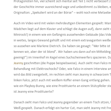
Protagonisten hin, viel scheint sich mental seit Teil 1 nicht verbessert 
der Geschichte immer ausreichend vage und unbestimmt zu bleiben, ei
Originalton: „Spekuliert wird an der Börse“ – wohl noch eine Metaeb
Auch im Video wird mit vielen mehrdeutigen Elementen gespielt: Man
Mädchen liegt auf dem Klavier und schlägt die Augen auf), dann sieh
Minirock!) in einem wie ein Gefängnis aussehenden Gebäude (das Vide
in weites, langes Gewand gehüllt und mit einem extravaganten weißen
so aussehen wie Marlene Dietrich. Da haben sie gesagt: "Wer bitte ist
kennen wir, aber der ist blond". Wir haben uns dann auf ein Mitteldin
geeinigt") im Innenhof im Kegel eines Suchscheinwerfers spazieren.
Jeanny
geschnitten (die Puppe beispielsweise). Auch sieht man Falco m
Behandlung mit Elektroschocks? Oder, wie Falco in einem Interview 
wird das Bild zweigeteilt, im rechten sieht man Jeanny in schwarzem 
linken Falco, jetzt auch mit weißem Koffer einen Gang entlang gehe
wie ein Playboy-Bunny, wie eine Prostituierte an einem Stützpfeiler 
ist Jeanny eine Prostituierte?
Danach sieht man Falco und Jeanny gegenüber an einem Tisch sitzen,
Weiß gespielt. Danach erfolgt ein harter Cut, man sieht Jeanny mit Fr