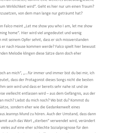
um Wirklichkeit wird“. Geht es hier nur um einen Traum?
mzusetzen, von dem man lange nur geträumt hat?
enn Falco meint „Let me show you who I am, let me show
oming home“. Hier wird viel angedeutet und wenig
 mit seinem Opfer sehnt, dass er sich missverstanden
s er nach Hause kommen werde? Falco spielt hier bewusst
lnden Melodie klingen diese Sätze dann doch eher
och an mich“, „…für immer und immer bist du bei mir, ich
utet, dass der Protagonist dieses Songs nicht die besten
hm sein wird und dass er bereits sehr nahe ist und sie
se vielleicht entlassen wird – aus dem Gefängnis, aus der
 an mich? Liebst du mich noch? Wo bist du? Kommst du
 Sätze, sondern eher wie die Gedankenwelt eines
e aus Jeannys Mund zu hören. Auch der Umstand, dass dann
damit auch das Wort „sterben“ verwendet wird, verändert
 vieles auf eine eher schlechte Sozialprognose für den