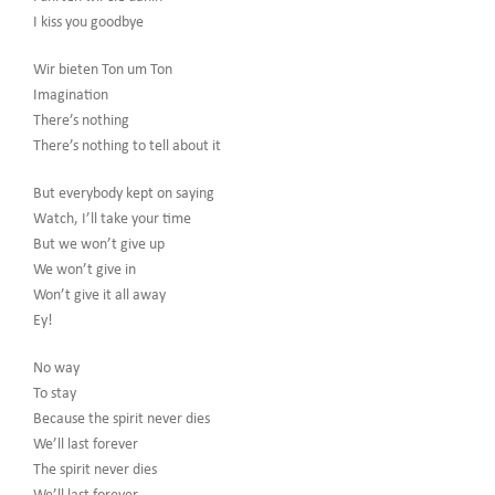
I kiss you goodbye
Wir bieten Ton um Ton
Imagination
There’s nothing
There’s nothing to tell about it
But everybody kept on saying
Watch, I’ll take your time
But we won’t give up
We won’t give in
Won’t give it all away
Ey!
No way
To stay
Because the spirit never dies
We’ll last forever
The spirit never dies