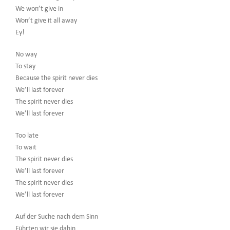
We won’t give in
Won’t give it all away
Ey!
No way
To stay
Because the spirit never dies
We’ll last forever
The spirit never dies
We’ll last forever
Too late
To wait
The spirit never dies
We’ll last forever
The spirit never dies
We’ll last forever
Auf der Suche nach dem Sinn
Führten wir sie dahin