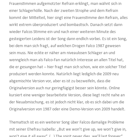
Frauenstimmen aufgemotzter Refrain erklingt, man wähnt sich in
einer Schlagerhölle. Nach der zweiten Strophe und dem Refrain
kommt der Mittelteil, hier singt eine Frauenstimme den Refrain, alles
wirkt extrem überproduziert und bombastisch. Danach setzt dann
wieder Falcos Stimme ein und nach einer weiteren Minute des
gesteigerten Leidens ist der Song dann endlich vorbei. Es ist ein Song,
bei dem man sich fragt, auf welchen Drogen Falco 1987 gewesen
sein muss. Nie eckte er näher am niveaulosen Schlager an und
wenngleich man als Falco-Fan natürlich Interesse an allen Titel hat,
die er gesungen hat – hier fragt man sich schon, wie ein solcher Titel
produziert werden konnte. Natürlich liegt lediglich die 2009 neu
abgemischte Version vor, aber es ist zu bezweifeln, dass die
Originalversion auch nur geringfügigst besser sein könnte. Online
kursiert eine weniger bearbeitete Version, diese liegt recht nahe an
der Neuabmischung, es ist jedoch nicht klar, ob es sich dabei um die
Originalversion von 1987 oder eine Demo-Version von 2009 handelt.
Thematisch ist es ein weiterer Song über Falcos damalige Probleme
mit seiner Ehefrau Isabella: „But we won’t give up, we won’t give in,
won’t give it all away“, (…) The spirit never dies, we’ll last forever“.