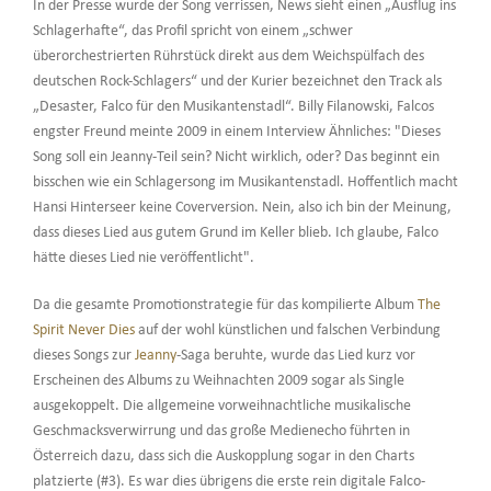
In der Presse wurde der Song verrissen, News sieht einen „Ausflug ins
Schlagerhafte“, das Profil spricht von einem „schwer
überorchestrierten Rührstück direkt aus dem Weichspülfach des
deutschen Rock-Schlagers“ und der Kurier bezeichnet den Track als
„Desaster, Falco für den Musikantenstadl“. Billy Filanowski, Falcos
engster Freund meinte 2009 in einem Interview Ähnliches: "Dieses
Song soll ein Jeanny-Teil sein? Nicht wirklich, oder? Das beginnt ein
bisschen wie ein Schlagersong im Musikantenstadl. Hoffentlich macht
Hansi Hinterseer keine Coverversion. Nein, also ich bin der Meinung,
dass dieses Lied aus gutem Grund im Keller blieb. Ich glaube, Falco
hätte dieses Lied nie veröffentlicht".
Da die gesamte Promotionstrategie für das kompilierte Album
The
Spirit Never Dies
auf der wohl künstlichen und falschen Verbindung
dieses Songs zur
Jeanny
-Saga beruhte, wurde das Lied kurz vor
Erscheinen des Albums zu Weihnachten 2009 sogar als Single
ausgekoppelt. Die allgemeine vorweihnachtliche musikalische
Geschmacksverwirrung und das große Medienecho führten in
Österreich dazu, dass sich die Auskopplung sogar in den Charts
platzierte (#3). Es war dies übrigens die erste rein digitale Falco-