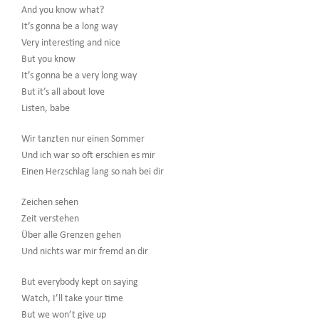
And you know what?
It’s gonna be a long way
Very interesting and nice
But you know
It’s gonna be a very long way
But it’s all about love
Listen, babe
Wir tanzten nur einen Sommer
Und ich war so oft erschien es mir
Einen Herzschlag lang so nah bei dir
Zeichen sehen
Zeit verstehen
Über alle Grenzen gehen
Und nichts war mir fremd an dir
But everybody kept on saying
Watch, I’ll take your time
But we won’t give up