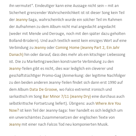
ihn vermutet“. Eindeutiger kann eine Aussage nicht sein – mit an
Sicherheit grenzender Wahrscheinlichkeit ist ist dieser Song kein Teil
der
Jeanny
-Saga, wahrscheinlich wurde ein solcher Teil im Rahmen
der Aufnahmen zu dem Album nicht mal angedacht angedacht
(weder mit Mende und Derouge, noch mit den später dazu geholten
Bolland-Brüdern). Und auch textlich weist kein einziges Wort auf eine
Verbindung zu
Jeanny
oder
Coming Home (Jeanny Part 2, Ein Jahr
Danach)
hin oder darauf, dass dies mehr als ein kitschiger Liebessong
ist. Die zu Marketingzwecken konstruierte Verbindung zu den
Jeanny
-Teilen gibt es nicht, dies war lediglich ein cleverer und
geschäftstüchtiger Promo-Gag (Anmerkung: der legitime Nachfolger
zu den beiden anderen Jeanny-Teilen findet sich dann erst 1990 auf
dem Album
Data De Groove
, wo Falco extremst ironisch und
sarkastisch im Song
Bar Minor 7/11 (Jeanny Dry)
eine durchaus auch
selbstkritische Fortsetzung liefert). Übrigens: auch
Where Are You
Now?
ist kein Teil der Jeanny-Saga: hier handelt es sich lediglich um
ein unverschämtes Zusammensetzen der englischen Texte von
Jeanny
mit einer nach Falcos Tod neu komponierten Musik.