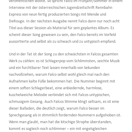
veröffentlichen wollte. So spricht Falco im Frühjahr/Sommer in einem
Interview mit der österreichischen Jugendzeitschrift Rennbahn
Express von neun fertig produzierten Songs mit Mende und
DeRouge. In der nächsten Ausgabe nennt Falco dann nur noch acht
Titel aus dieser Session als Material für sein geplantes Album. Es
scheint dieser Song gewesen zu sein, den Falco bereits im Vorfeld
aussortierte und selbst als zu schwach und zu untypisch empfand.
Und in der Tat ist der Song zu den schwächsten in Falcos gesamten
Werk zu zählen: es ist Schlagerpop vom Schlimmsten, seichte Musik
und ein furchtbarer Text lassen innerhalb von Sekunden
nachvollziehen, warum Falco selbst wohl gleich mal nach den
Aufnahmen kalte Füße bekommen hat. Die Nummer beginnt mit
einem soften Schlagerbeat, eine anbiedernde, harmlose,
kuschelweiche Melodie verbindet sich mit Falcos untypischen,
schmusigem Gesang. Auch Falcos Stimme klingt seltsam, es ist eine
dieser Balladen, die deutlich zeigt, warum Falco besser im
Sprechgesang als in stimmlich fordernden Nummern aufgehoben ist.
Wenn man glaubt, man hat die kitschige Strophe überstanden,
kommt es sogleich noch schlimmer – ein mit engelsgleichen