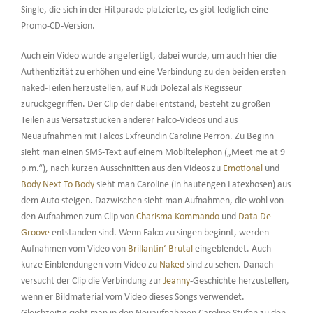
Single, die sich in der Hitparade platzierte, es gibt lediglich eine
Promo-CD-Version.
Auch ein Video wurde angefertigt, dabei wurde, um auch hier die
Authentizität zu erhöhen und eine Verbindung zu den beiden ersten
naked-Teilen herzustellen, auf Rudi Dolezal als Regisseur
zurückgegriffen. Der Clip der dabei entstand, besteht zu großen
Teilen aus Versatzstücken anderer Falco-Videos und aus
Neuaufnahmen mit Falcos Exfreundin Caroline Perron. Zu Beginn
sieht man einen SMS-Text auf einem Mobiltelephon („Meet me at 9
p.m.“), nach kurzen Ausschnitten aus den Videos zu
Emotional
und
Body Next To Body
sieht man Caroline (in hautengen Latexhosen) aus
dem Auto steigen. Dazwischen sieht man Aufnahmen, die wohl von
den Aufnahmen zum Clip von
Charisma Kommando
und
Data De
Groove
entstanden sind. Wenn Falco zu singen beginnt, werden
Aufnahmen vom Video von
Brillantin‘ Brutal
eingeblendet. Auch
kurze Einblendungen vom Video zu
Naked
sind zu sehen. Danach
versucht der Clip die Verbindung zur
Jeanny
-Geschichte herzustellen,
wenn er Bildmaterial vom Video dieses Songs verwendet.