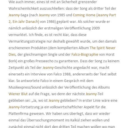
Wie auch immer, eines ist mit an Sicherheit grenzender
Wahrscheinlichkeit auszuschließen: dass der Song als dritter Teil der
Jeanny
-Saga (nach
Jeanny
von 1985 und
Coming Home (Jeanny Part
2, Ein Jahr Danach)
von 1986) geplant war. Als solcher wurde er
nämlich anlässlich der erstmaligen Veröffentlichung 2009
vermarktet. Ich finde, es ist recht klar, dass diese
Vermarktungsstrategie nur deshalb gewählt wurde, um den damals
erschienenen Produkten (dem kompilierten Album
The Spirit Never
Dies
, der gleichnamigen Single und der
Falco-Biographie
von Horst
Bork) ein großes Presseecho zu garantieren. Dass der Song zu keinem
Zeitpunkt als Teil der
Jeanny
-Geschichte angedacht war, macht
einerseits ein Interview von Falco 1988, andererseits der Text selbst
klar. So antwortete Falco in einem Gespräch mit dem
Musikexpress/Sound anlässlich der Veröffentlichung des Albums
Wiener Blut
auf die Frage, wo denn der nächste
Jeanny
-Teil
geblieben sei: „Ja, wo ist
Jeanny
geblieben? In erster Linie wäre eine
Jeanny
-Fortsetzung ja ein volkswirtschaftlicher Aspekt für die
Plattenfirma gewesen. Wir haben uns überlegt, dass wir wieder
einmal das Überraschungsmoment ins Kalkül ziehen wollen und
zunächst einmal nicht dort den dritten Teil machen wollen wo man