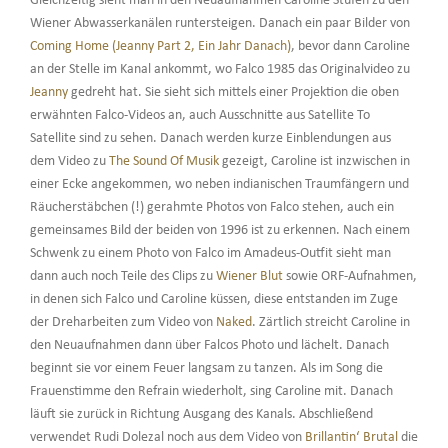
Gleichzeitig sieht man in den Neuaufnahmen Caroline Stufen zu den
Wiener Abwasserkanälen runtersteigen. Danach ein paar Bilder von
Coming Home (Jeanny Part 2, Ein Jahr Danach)
, bevor dann Caroline
an der Stelle im Kanal ankommt, wo Falco 1985 das Originalvideo zu
Jeanny
gedreht hat. Sie sieht sich mittels einer Projektion die oben
erwähnten Falco-Videos an, auch Ausschnitte aus Satellite To
Satellite sind zu sehen. Danach werden kurze Einblendungen aus
dem Video zu
The Sound Of Musik
gezeigt, Caroline ist inzwischen in
einer Ecke angekommen, wo neben indianischen Traumfängern und
Räucherstäbchen (!) gerahmte Photos von Falco stehen, auch ein
gemeinsames Bild der beiden von 1996 ist zu erkennen. Nach einem
Schwenk zu einem Photo von Falco im Amadeus-Outfit sieht man
dann auch noch Teile des Clips zu
Wiener Blut
sowie ORF-Aufnahmen,
in denen sich Falco und Caroline küssen, diese entstanden im Zuge
der Dreharbeiten zum Video von
Naked
. Zärtlich streicht Caroline in
den Neuaufnahmen dann über Falcos Photo und lächelt. Danach
beginnt sie vor einem Feuer langsam zu tanzen. Als im Song die
Frauenstimme den Refrain wiederholt, sing Caroline mit. Danach
läuft sie zurück in Richtung Ausgang des Kanals. Abschließend
verwendet Rudi Dolezal noch aus dem Video von
Brillantin‘ Brutal
die