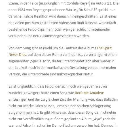
Szene, in der Falco (ursprünglich mit Cordula Reyer) im Auto sitzt. Die
anno 1984 von Reyer gesprochenen Worte „Du Schuft!“ spricht nun
Caroline, Falcos Reaktion wird danach hineingeschnitten. Es ist eines
der vielen posthum gestalteten Videos von Rudi Dolezal, wo einfach
bestehende Falco-Clips mehr oder weniger schlecht miteinander
verbunden und neu zusammengeschnitten werden.
Von dem Song gibt es (wohl um die Laufzeit des Albums
The Spirit
Never Dies
, auf dem dieser Remix zu finden ist, zu verlängern) einen
sogenannten ‚Special Mix‘, dieser unterscheidet sich aber weder in
der Laufzeit noch in der musikalischen Gestaltung von der normalen
Version, die Unterschiede sind mikroskopischer Natur.
Es ist unglaublich, dass Falco, der sich noch wenige Jahre zuvor
zunächst geweigert hatte einen Song wie
Rock Me Amadeus
einzusingen und der zu gleichen Zeit der Meinung war, dass Balladen
nicht zur Marke Falco passen, jemals einen solchen Schlagersong
aufgenommen hat. Es gibt Hinweise, dass dieser Song dann ohnehin
nicht zur Veröffentlichung auf dem geplanten Album „Aya“ gedacht
war und Falco ihn schon im Demo-Stadium verworfen hat. Dennoch: