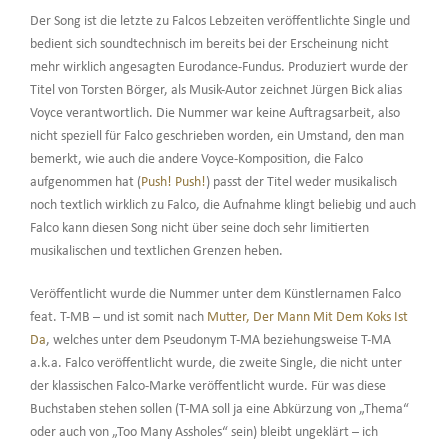
Der Song ist die letzte zu Falcos Lebzeiten veröffentlichte Single und
bedient sich soundtechnisch im bereits bei der Erscheinung nicht
mehr wirklich angesagten Eurodance-Fundus. Produziert wurde der
Titel von Torsten Börger, als Musik-Autor zeichnet Jürgen Bick alias
Voyce verantwortlich. Die Nummer war keine Auftragsarbeit, also
nicht speziell für Falco geschrieben worden, ein Umstand, den man
bemerkt, wie auch die andere Voyce-Komposition, die Falco
aufgenommen hat (
Push! Push!
) passt der Titel weder musikalisch
noch textlich wirklich zu Falco, die Aufnahme klingt beliebig und auch
Falco kann diesen Song nicht über seine doch sehr limitierten
musikalischen und textlichen Grenzen heben.
Veröffentlicht wurde die Nummer unter dem Künstlernamen Falco
feat. T-MB – und ist somit nach
Mutter, Der Mann Mit Dem Koks Ist
Da
, welches unter dem Pseudonym T-MA beziehungsweise T-MA
a.k.a. Falco veröffentlicht wurde, die zweite Single, die nicht unter
der klassischen Falco-Marke veröffentlicht wurde. Für was diese
Buchstaben stehen sollen (T-MA soll ja eine Abkürzung von „Thema“
oder auch von „Too Many Assholes“ sein) bleibt ungeklärt – ich