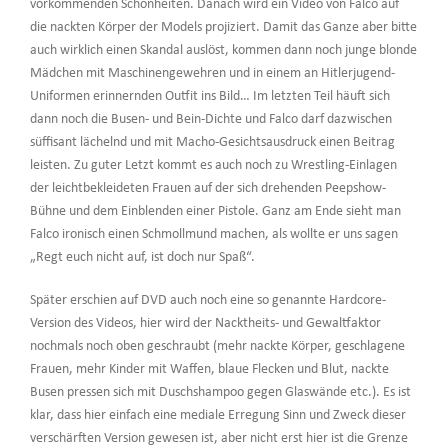
vorkommenden Schönheiten. Danach wird ein Video von Falco auf
die nackten Körper der Models projiziert. Damit das Ganze aber bitte
auch wirklich einen Skandal auslöst, kommen dann noch junge blonde
Mädchen mit Maschinengewehren und in einem an Hitlerjugend-
Uniformen erinnernden Outfit ins Bild… Im letzten Teil häuft sich
dann noch die Busen- und Bein-Dichte und Falco darf dazwischen
süffisant lächelnd und mit Macho-Gesichtsausdruck einen Beitrag
leisten. Zu guter Letzt kommt es auch noch zu Wrestling-Einlagen
der leichtbekleideten Frauen auf der sich drehenden Peepshow-
Bühne und dem Einblenden einer Pistole. Ganz am Ende sieht man
Falco ironisch einen Schmollmund machen, als wollte er uns sagen
„Regt euch nicht auf, ist doch nur Spaß“.
Später erschien auf DVD auch noch eine so genannte Hardcore-
Version des Videos, hier wird der Nacktheits- und Gewaltfaktor
nochmals noch oben geschraubt (mehr nackte Körper, geschlagene
Frauen, mehr Kinder mit Waffen, blaue Flecken und Blut, nackte
Busen pressen sich mit Duschshampoo gegen Glaswände etc.). Es ist
klar, dass hier einfach eine mediale Erregung Sinn und Zweck dieser
verschärften Version gewesen ist, aber nicht erst hier ist die Grenze