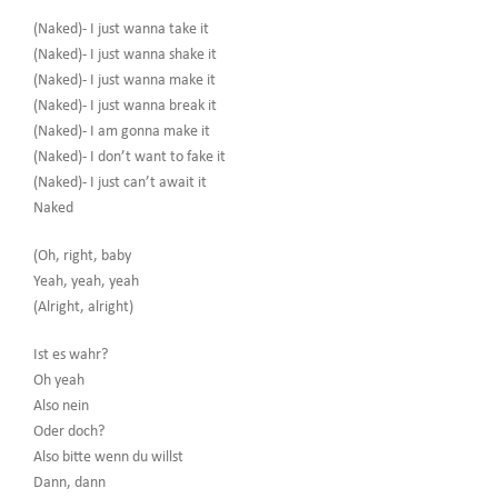
(Naked)- I just wanna take it
(Naked)- I just wanna shake it
(Naked)- I just wanna make it
(Naked)- I just wanna break it
(Naked)- I am gonna make it
(Naked)- I don’t want to fake it
(Naked)- I just can’t await it
Naked
(Oh, right, baby
Yeah, yeah, yeah
(Alright, alright)
Ist es wahr?
Oh yeah
Also nein
Oder doch?
Also bitte wenn du willst
Dann, dann