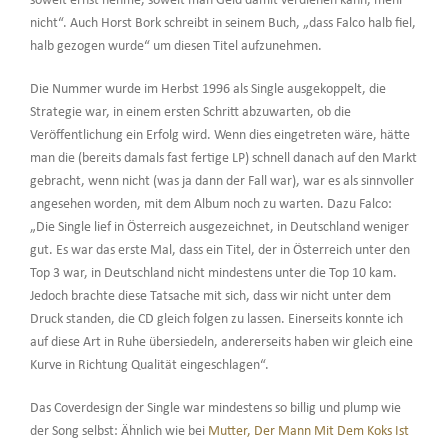
soweit ernst nehme, soweit man Geld damit verdienen kann, mehr
nicht“. Auch Horst Bork schreibt in seinem Buch, „dass Falco halb fiel,
halb gezogen wurde“ um diesen Titel aufzunehmen.
Die Nummer wurde im Herbst 1996 als Single ausgekoppelt, die
Strategie war, in einem ersten Schritt abzuwarten, ob die
Veröffentlichung ein Erfolg wird. Wenn dies eingetreten wäre, hätte
man die (bereits damals fast fertige LP) schnell danach auf den Markt
gebracht, wenn nicht (was ja dann der Fall war), war es als sinnvoller
angesehen worden, mit dem Album noch zu warten. Dazu Falco:
„Die Single lief in Österreich ausgezeichnet, in Deutschland weniger
gut. Es war das erste Mal, dass ein Titel, der in Österreich unter den
Top 3 war, in Deutschland nicht mindestens unter die Top 10 kam.
Jedoch brachte diese Tatsache mit sich, dass wir nicht unter dem
Druck standen, die CD gleich folgen zu lassen. Einerseits konnte ich
auf diese Art in Ruhe übersiedeln, andererseits haben wir gleich eine
Kurve in Richtung Qualität eingeschlagen“.
Das Coverdesign der Single war mindestens so billig und plump wie
der Song selbst: Ähnlich wie bei
Mutter, Der Mann Mit Dem Koks Ist