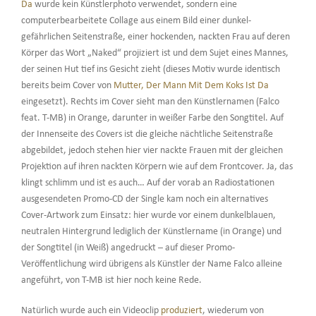
Da
wurde kein Künstlerphoto verwendet, sondern eine
computerbearbeitete Collage aus einem Bild einer dunkel-
gefährlichen Seitenstraße, einer hockenden, nackten Frau auf deren
Körper das Wort „Naked“ projiziert ist und dem Sujet eines Mannes,
der seinen Hut tief ins Gesicht zieht (dieses Motiv wurde identisch
bereits beim Cover von
Mutter, Der Mann Mit Dem Koks Ist Da
eingesetzt). Rechts im Cover sieht man den Künstlernamen (Falco
feat. T-MB) in Orange, darunter in weißer Farbe den Songtitel. Auf
der Innenseite des Covers ist die gleiche nächtliche Seitenstraße
abgebildet, jedoch stehen hier vier nackte Frauen mit der gleichen
Projektion auf ihren nackten Körpern wie auf dem Frontcover. Ja, das
klingt schlimm und ist es auch… Auf der vorab an Radiostationen
ausgesendeten Promo-CD der Single kam noch ein alternatives
Cover-Artwork zum Einsatz: hier wurde vor einem dunkelblauen,
neutralen Hintergrund lediglich der Künstlername (in Orange) und
der Songtitel (in Weiß) angedruckt – auf dieser Promo-
Veröffentlichung wird übrigens als Künstler der Name Falco alleine
angeführt, von T-MB ist hier noch keine Rede.
Natürlich wurde auch ein Videoclip
produziert
, wiederum von