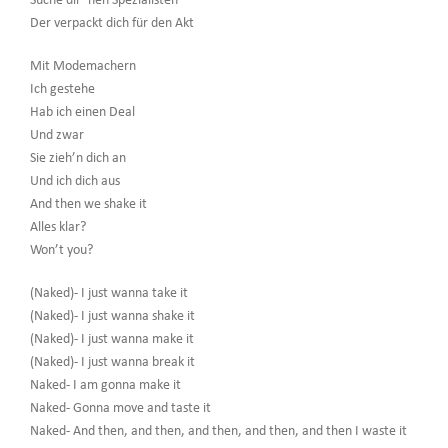
Suche dir ’nen Spezialisten
Der verpackt dich für den Akt
Mit Modemachern
Ich gestehe
Hab ich einen Deal
Und zwar
Sie zieh’n dich an
Und ich dich aus
And then we shake it
Alles klar?
Won’t you?
(Naked)- I just wanna take it
(Naked)- I just wanna shake it
(Naked)- I just wanna make it
(Naked)- I just wanna break it
Naked- I am gonna make it
Naked- Gonna move and taste it
Naked- And then, and then, and then, and then, and then I waste it