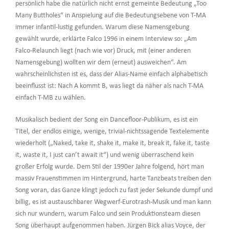
persönlich habe die natürlich nicht ernst gemeinte Bedeutung „Too
Many Buttholes“ in Anspielung auf die Bedeutungsebene von T-MA
immer infantil-lustig gefunden. Warum diese Namensgebung
gewählt wurde, erklärte Falco 1996 in einem Interview so: „Am
Falco-Relaunch liegt (nach wie vor) Druck, mit (einer anderen
Namensgebung) wollten wir dem (erneut) ausweichen“. Am
wahrscheinlichsten ist es, dass der Alias-Name einfach alphabetisch
beeinflusst ist: Nach A kommt B, was liegt da näher als nach T-MA
einfach T-MB zu wählen.
Musikalisch bedient der Song ein Dancefloor-Publikum, es ist ein
Titel, der endlos einige, wenige, trivial-nichtssagende Textelemente
wiederholt („Naked, take it, shake it, make it, break it, fake it, taste
it, waste it, I just can’t await it“) und wenig überraschend kein
großer Erfolg wurde. Dem Stil der 1990er Jahre folgend, hört man
massiv Frauenstimmen im Hintergrund, harte Tanzbeats treiben den
Song voran, das Ganze klingt jedoch zu fast jeder Sekunde dumpf und
billig, es ist austauschbarer Wegwerf-Eurotrash-Musik und man kann
sich nur wundern, warum Falco und sein Produktionsteam diesen
Song überhaupt aufgenommen haben. Jürgen Bick alias Voyce, der