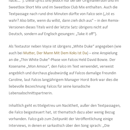
nackt…“). Diese Lyrics sind jedoch nur bei der Originalversion und im
Sweetbox Short Mix und im Sweetbox Club Mix enthalten. Auch die
Textpassage nach rund drei Minuten dürfte von Falco sein („Ist es
wahr? Also bitte, wenn du willst, dann zieh dich aus“ – in den Remix-
Versionen dieses Titels wird der letzte Satz übrigens nicht auf
Deutsch, sondern auf Englisch gesungen: „Take it off“).
Als Textautor neben Voyce ist übrigens „White Duke“ angegeben (wie
auch bei
Mutter, Der Mann Mit Dem Koks Ist Da
) – eine Anspielung
an die „Thin White Duke“-Phase von Falcos Held David Bowie. Der
Kosename „Mon Amour“, den Falco im Text verwendet, verweist
angeblich und durchaus glaubwürdig auf Falcos damalige Freundin
Caroline, laut Falcos langjährigem Manager Horst Bork war dies die
liebevolle Bezeichnung Falcos für seine kanadische
Lebensabschnittspartnerin.
Inhaltlich geht es titelgetreu um Nacktheit, außer den Textpassagen,
die Falco beigesteuert hat, ist thematisch dazu aber wenig Bezug
vorhanden. Falco gab zum Zeitpunkt der Veröffentlichung einige
Interviews, in denen er sarkastisch über den Song sprach: „Die