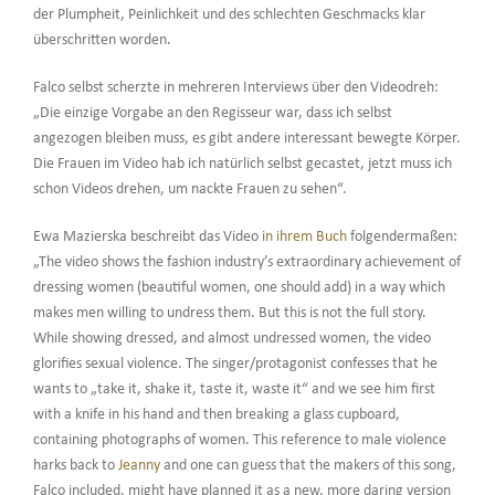
der Plumpheit, Peinlichkeit und des schlechten Geschmacks klar
überschritten worden.
Falco selbst scherzte in mehreren Interviews über den Videodreh:
„Die einzige Vorgabe an den Regisseur war, dass ich selbst
angezogen bleiben muss, es gibt andere interessant bewegte Körper.
Die Frauen im Video hab ich natürlich selbst gecastet, jetzt muss ich
schon Videos drehen, um nackte Frauen zu sehen“.
Ewa Mazierska beschreibt das Video
in ihrem Buch
folgendermaßen:
„The video shows the fashion industry’s extraordinary achievement of
dressing women (beautiful women, one should add) in a way which
makes men willing to undress them. But this is not the full story.
While showing dressed, and almost undressed women, the video
glorifies sexual violence. The singer/protagonist confesses that he
wants to „take it, shake it, taste it, waste it“ and we see him first
with a knife in his hand and then breaking a glass cupboard,
containing photographs of women. This reference to male violence
harks back to
Jeanny
and one can guess that the makers of this song,
Falco included, might have planned it as a new, more daring version