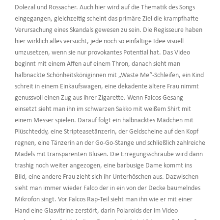
Dolezal und Rossacher. Auch hier wird auf die Thematik des Songs
eingegangen, gleichzeitig scheint das primäre Ziel die krampfhafte
Verursachung eines Skandals gewesen zu sein. Die Regisseure haben
hier wirklich alles versucht, jede noch so einfältige Idee visuell
umzusetzen, wenn sie nur provokantes Potential hat. Das Video
beginnt mit einem Affen auf einem Thron, danach sieht man
halbnackte Schönheitsköniginnen mit „Waste Me“-Schleifen, ein Kind
schreit in einem Einkaufswagen, eine dekadente ältere Frau nimmt
genussvoll einen Zug aus ihrer Zigarette. Wenn Falcos Gesang
einsetzt sieht man ihn im schwarzen Sakko mit weißem Shirt mit
einem Messer spielen. Darauf folgt ein halbnacktes Mädchen mit
Plüschteddy, eine Stripteasetänzerin, der Geldscheine auf den Kopf
regnen, eine Tänzerin an der Go-Go-Stange und schließlich zahlreiche
Mädels mit transparenten Blusen. Die Erregungsschraube wird dann
trashig noch weiter angezogen, eine barbusige Dame kommt ins
Bild, eine andere Frau zieht sich ihr Unterhöschen aus. Dazwischen
sieht man immer wieder Falco der in ein von der Decke baumelndes
Mikrofon singt. Vor Falcos Rap-Teil sieht man ihn wie er mit einer
Hand eine Glasvitrine zerstört, darin Polaroids der im Video