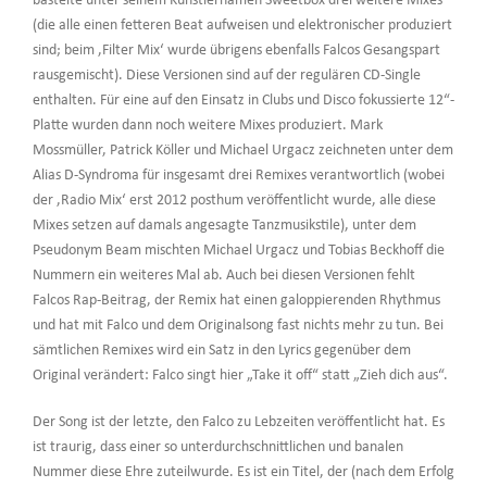
bastelte unter seinem Künstlernamen Sweetbox drei weitere Mixes
(die alle einen fetteren Beat aufweisen und elektronischer produziert
sind; beim ‚Filter Mix‘ wurde übrigens ebenfalls Falcos Gesangspart
rausgemischt). Diese Versionen sind auf der regulären CD-Single
enthalten. Für eine auf den Einsatz in Clubs und Disco fokussierte 12“-
Platte wurden dann noch weitere Mixes produziert. Mark
Mossmüller, Patrick Köller und Michael Urgacz zeichneten unter dem
Alias D-Syndroma für insgesamt drei Remixes verantwortlich (wobei
der ‚Radio Mix‘ erst 2012 posthum veröffentlicht wurde, alle diese
Mixes setzen auf damals angesagte Tanzmusikstile), unter dem
Pseudonym Beam mischten Michael Urgacz und Tobias Beckhoff die
Nummern ein weiteres Mal ab. Auch bei diesen Versionen fehlt
Falcos Rap-Beitrag, der Remix hat einen galoppierenden Rhythmus
und hat mit Falco und dem Originalsong fast nichts mehr zu tun. Bei
sämtlichen Remixes wird ein Satz in den Lyrics gegenüber dem
Original verändert: Falco singt hier „Take it off“ statt „Zieh dich aus“.
Der Song ist der letzte, den Falco zu Lebzeiten veröffentlicht hat. Es
ist traurig, dass einer so unterdurchschnittlichen und banalen
Nummer diese Ehre zuteilwurde. Es ist ein Titel, der (nach dem Erfolg