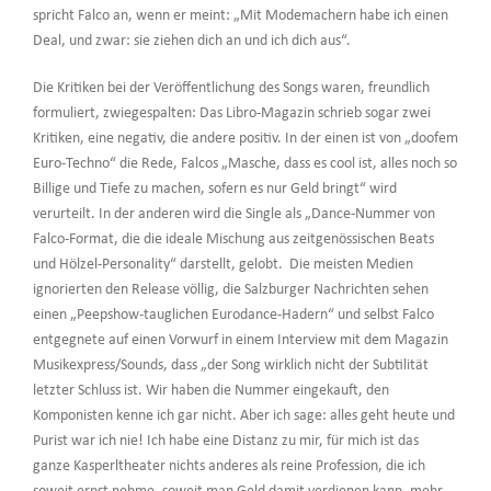
spricht Falco an, wenn er meint: „Mit Modemachern habe ich einen
Deal, und zwar: sie ziehen dich an und ich dich aus“.
Die Kritiken bei der Veröffentlichung des Songs waren, freundlich
formuliert, zwiegespalten: Das Libro-Magazin schrieb sogar zwei
Kritiken, eine negativ, die andere positiv. In der einen ist von „doofem
Euro-Techno“ die Rede, Falcos „Masche, dass es cool ist, alles noch so
Billige und Tiefe zu machen, sofern es nur Geld bringt“ wird
verurteilt. In der anderen wird die Single als „Dance-Nummer von
Falco-Format, die die ideale Mischung aus zeitgenössischen Beats
und Hölzel-Personality“ darstellt, gelobt. Die meisten Medien
ignorierten den Release völlig, die Salzburger Nachrichten sehen
einen „Peepshow-tauglichen Eurodance-Hadern“ und selbst Falco
entgegnete auf einen Vorwurf in einem Interview mit dem Magazin
Musikexpress/Sounds, dass „der Song wirklich nicht der Subtilität
letzter Schluss ist. Wir haben die Nummer eingekauft, den
Komponisten kenne ich gar nicht. Aber ich sage: alles geht heute und
Purist war ich nie! Ich habe eine Distanz zu mir, für mich ist das
ganze Kasperltheater nichts anderes als reine Profession, die ich