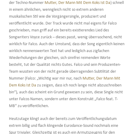
der Techno-Nummer
Mutter, Der Mann Mit Dem Koks Ist Da
) schnell
in einem ähnlichen, wenngleich nicht so extrem anderen
musikalischen Stil wie die Vorgängersingle, produziert und
veröffentlicht wurde. Der Track wurde nicht mal eigens für Falco
geschrieben, man griff auf ein bereits existierendes Lied des
Songwriters Voyce zurück – dieses passt, wenig überraschend, nicht
wirklich für Falco. Auch der Umstand, dass der Song eigentlich keinen
wirklich nennenswerten Text hat und lediglich aus zigfachen
Wiederholungen der gleichen, sich sinnfrei reimenden Worte
besteht, tut der Qualität nichts Gutes. Falco und sein Produzenten-
Team wussten von der nicht gerade überragenden Subtilität der
Nummer (Falco: „Wichtig war mir nur, nach
Mutter, Der Mann Mit
Dem Koks Ist Da
zu zeigen, dass ich noch lange nicht abzuschreiben
bin“), auch das scheint ein Grund gewesen zu sein, diese Single nicht
unter Falcos Namen, sondern unter dem Konstrukt „Falco feat. T-
MB“ zu veröffentlichen.
Heutzutage klingt auch der bereits zum Veröffentlichungsdatum
extrem billig und flach klingende Eurodance-Sound nochmals eine
Spur trivialer. Gleichzeitig ist es auch ein Armutszeugnis für den