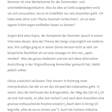
Nummer ist eine Werbehymne für die Damenober- und
unterbekleidungsindustrie. Was da alles an Geld ausgegeben wird,
um sich anzuziehen, wo es im Endeffekt nur ums Ausziehen geht. Ich
habe viele Jahre zum Thema hautnah recherchiert, um so viele
eigene Erfahrungen einfließen lassen zu können“.
Jürgen Bick alias Voyce, der Komponist der Nummer sprach in einem
Interview davon, dass das Thema des Songs ursprünglich ein anderes
war, ihm zufolge ging es in seiner Demo-Version nicht so sehr um
körperliche Nacktheit als um eine Aussage im Sinn von „open
minded“. Was das genau bedeutet und wie sich diese alternative
Ausrichtung in der Originalfassung bemerkbar gemacht hat, bleibt
jedoch unklar.
Falcos zusätzlich verfasster Text steuert in Richtung einer
Interpretation, bei der es um das Vorspiel des Liebesaktes geht. Er
meint, dass die Vorfreude das Aufregendste, der Weg das Ziel ist („Ist
sie erst mal nackt, ist alles fast vorbei“) und nach dem Ausziehen eine
gewisse enttäuschende Routine einsetzt („Nach dem G-String ich
begreife, alles da wo es immer war“). Auch die Fashion-Industrie