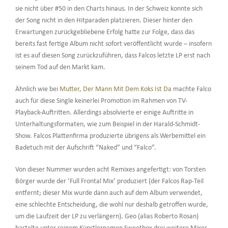
sie nicht über #50 in den Charts hinaus. In der Schweiz konnte sich
der Song nicht in den Hitparaden platzieren. Dieser hinter den
Erwartungen zurückgebliebene Erfolg hatte zur Folge, dass das
bereits fast fertige Album nicht sofort veröffentlicht wurde – insofern
ist es auf diesen Song zurückzuführen, dass Falcos letzte LP erst nach
seinem Tod auf den Markt kam.
Ähnlich wie bei
Mutter, Der Mann Mit Dem Koks Ist Da
machte Falco
auch für diese Single keinerlei Promotion im Rahmen von TV-
Playback-Auftritten. Allerdings absolvierte er einige Auftritte in
Unterhaltungsformaten, wie zum Beispiel in der Harald-Schmidt-
Show. Falcos Plattenfirma produzierte übrigens als Werbemittel ein
Badetuch mit der Aufschrift “Naked” und “Falco”.
Von dieser Nummer wurden acht Remixes angefertigt: von Torsten
Börger wurde der ‘Full Frontal Mix’ produziert (der Falcos Rap-Teil
entfernt; dieser Mix wurde dann auch auf dem Album verwendet,
eine schlechte Entscheidung, die wohl nur deshalb getroffen wurde,
um die Laufzeit der LP zu verlängern). Geo (alias Roberto Rosan)