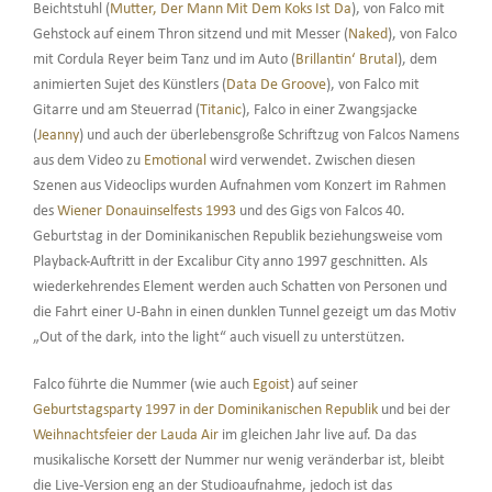
Beichtstuhl (
Mutter, Der Mann Mit Dem Koks Ist Da
), von Falco mit
Gehstock auf einem Thron sitzend und mit Messer (
Naked
), von Falco
mit Cordula Reyer beim Tanz und im Auto (
Brillantin‘ Brutal
), dem
animierten Sujet des Künstlers (
Data De Groove
), von Falco mit
Gitarre und am Steuerrad (
Titanic
), Falco in einer Zwangsjacke
(
Jeanny
) und auch der überlebensgroße Schriftzug von Falcos Namens
aus dem Video zu
Emotional
wird verwendet. Zwischen diesen
Szenen aus Videoclips wurden Aufnahmen vom Konzert im Rahmen
des
Wiener Donauinselfests 1993
und des Gigs von Falcos 40.
Geburtstag in der Dominikanischen Republik beziehungsweise vom
Playback-Auftritt in der Excalibur City anno 1997 geschnitten. Als
wiederkehrendes Element werden auch Schatten von Personen und
die Fahrt einer U-Bahn in einen dunklen Tunnel gezeigt um das Motiv
„Out of the dark, into the light“ auch visuell zu unterstützen.
Falco führte die Nummer (wie auch
Egoist
) auf seiner
Geburtstagsparty 1997 in der Dominikanischen Republik
und bei der
Weihnachtsfeier der Lauda Air
im gleichen Jahr live auf. Da das
musikalische Korsett der Nummer nur wenig veränderbar ist, bleibt
die Live-Version eng an der Studioaufnahme, jedoch ist das