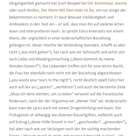
Vergangenheit gemacht hat (zum Beispiel bei
Der Kommissar
,
Jeanny
oder auch
Mutter, Der Mann Mit Dem Koks Ist Da
, um nur einige der
bekanntesten zu nennen): Er baut bewusst Vieldeutigkeit und
Ambivalenz in den Text ein – er will, dass man ihn auf vielerlei Arten
lesen und interpretieren kann. So spricht Falco einerseits von einem
Mann, der unglücklich in einer leidenschaftlichen Beziehung
gefangen ist, dieser möchte die Verbindung beenden, schafft es aber
nicht („lass mich gehen“), hat nach wie vor Sehnsucht und sehnt sich
nach Liebe und Wiedergutmachung („Wann kommst du meine
Wunden küssen?“). Die Liebenden treffen sich für eine letzte Nacht,
die Frau hat ebenfalls noch nicht mit der Beziehung abgeschlossen
(„you waste your tears to the night“), recht deutlich spielt Falco hier
auch auf Sex an („spüren“, „verführen“) und auch die berühmte Zeile
„Muss ich denn sterben, um zu leben“ verweist auf die französische
Redensart, nach der der Orgasmus ein „kleiner Tod“ sei. Andererseits
kann man die Lyrics auch mit einem Drogenhintergrund lesen: Der
Protagonist ist abhängig von diversen Rauschgiften, vielleicht auch
auf Entzug („deine Hölle brennt in mir“, „geschunden“, „gewunden“),
hat aber nach wie vor Verlangen nach der ihn süchtig machenden