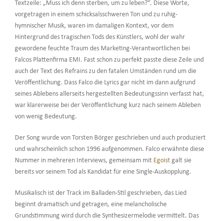
Textzeile: „Muss ich denn sterben, um zu leben?“. Diese Worte,
vorgetragen in einem schicksalsschweren Ton und zu ruhig-
hymnischer Musik, waren im damaligen Kontext, vor dem
Hintergrund des tragischen Tods des Künstlers, wohl der wahr
gewordene feuchte Traum des Marketing-Verantwortlichen bei
Falcos Plattenfirma EMI. Fast schon zu perfekt passte diese Zeile und
auch der Text des Refrains zu den fatalen Umständen rund um die
Veröffentlichung. Dass Falco die Lyrics gar nicht im dann aufgrund
seines Ablebens allerseits hergestellten Bedeutungssinn verfasst hat,
war klarerweise bei der Veröffentlichung kurz nach seinem Ableben
von wenig Bedeutung.
Der Song wurde von Torsten Börger geschrieben und auch produziert
und wahrscheinlich schon 1996 aufgenommen. Falco erwähnte diese
Nummer in mehreren Interviews, gemeinsam mit
Egoist
galt sie
bereits vor seinem Tod als Kandidat für eine Single-Auskopplung.
Musikalisch ist der Track im Balladen-Stil geschrieben, das Lied
beginnt dramatisch und getragen, eine melancholische
Grundstimmung wird durch die Synthesizermelodie vermittelt. Das