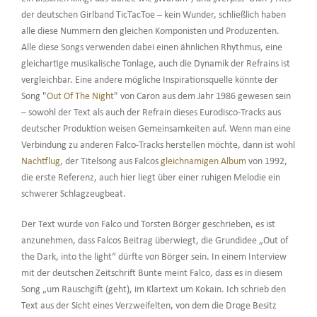
der deutschen Girlband TicTacToe – kein Wunder, schließlich haben
alle diese Nummern den gleichen Komponisten und Produzenten.
Alle diese Songs verwenden dabei einen ähnlichen Rhythmus, eine
gleichartige musikalische Tonlage, auch die Dynamik der Refrains ist
vergleichbar. Eine andere mögliche Inspirationsquelle könnte der
Song "
Out Of The Night
" von Caron aus dem Jahr 1986 gewesen sein
– sowohl der Text als auch der Refrain dieses Eurodisco-Tracks aus
deutscher Produktion weisen Gemeinsamkeiten auf. Wenn man eine
Verbindung zu anderen Falco-Tracks herstellen möchte, dann ist wohl
Nachtflug
, der Titelsong aus Falcos
gleichnamigen Album
von 1992,
die erste Referenz, auch hier liegt über einer ruhigen Melodie ein
schwerer Schlagzeugbeat.
Der Text wurde von Falco und Torsten Börger geschrieben, es ist
anzunehmen, dass Falcos Beitrag überwiegt, die Grundidee „Out of
the Dark, into the light“ dürfte von Börger sein. In einem Interview
mit der deutschen Zeitschrift Bunte meint Falco, dass es in diesem
Song „um Rauschgift (geht), im Klartext um Kokain. Ich schrieb den
Text aus der Sicht eines Verzweifelten, von dem die Droge Besitz