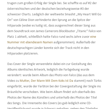
trugen zum großen Erfolg der Single bei. Sie schaffte es auf #2 der
österreichischen und der deutschen beziehungsweise #3 der
schweizer Charts. Lediglich der weltweite Smashit „My Heart Will Go
On“ von Céline Dion verhinderte den Sprung an die Spitze der
Hitparade (wobei es lustig ist, dass ausgerechnet dieser Song aus
dem Soundtrack von James Camerons Blockbuster „Titanic“ Falco von
Platz 1 abhielt, schließlich hatte Falco rund sechs Jahre zuvor
eine
Nummer mit ebendiesem Namen
aufgenommen). Außerhalb der
deutschsprachigen Länder konnte sich der Track nicht in den
Hitparaden platzieren.
Das Cover der Single verwendete dabei ein zur Gestaltung des
Albums identisches Artwork, lediglich die Farbgebung wurde
verändert: wurde beim Album das Photo von Falco (das aus dem
Video zu
Mutter, Der Mann Mit Dem Koks Ist Da
stammt) noch Türkis
eingefärbt, wurde der Farbton bei der Covergestaltung der Single ins
Bräunliche verschoben. Wie beim Album findet sich oberhalb des
Photos der Name des Künstlers und unterhalb des Photos der Titel
des Songs. Die Innenseite des Covers (es gab lediglich eine CD-
Veröffentlichung) wurde in Schwarz gehalten, neben den Titelinfos