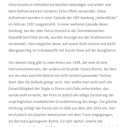
Gitarrensolo im Mittelteil ein bisschen lebendiger und wilder und
beim Refrain wird ein stärkerer Echo-Effekt verwendet. Diese
Aufnahmen wurden in einer Episode der ORF-Sendung „Seitenblicke“
im Februar 1997 ausgestrahlt. In einer weiteren Episode dieser
Sendung, bei der über Falcos Domizil in der Dominikanischen
Republik berichtet wurde, wurden Auszüge aus der Studioversion
verwendet, Falco begleitet diese, auf einem Stuhl sitzend und leicht
übergewichtig im Urlaubsoutfit mit kurzer Hose auf der Bassgitarre.
Von diesem Song gibt es zwei Mixes von 1998, der eine ist eine
Instrumentalversion, der andere ein brutaler Dance-Remix, bei dem
von Jeo alias Joachim Metzei ein nicht wirklich passender Techno-
Beat über die Ballade gelegt wird. Hier wollte man wohl auch die
Einsatzfähigkeit der Single in Discos und Clubs sicherstellen, das
wurde wohl erreicht, der Preis ist jedoch die völlige Zerstörung der
ursprünglichen musikalischen Grundstimmung des Songs. Die gleiche
Richtung schlägt der Remix von DJ Olde aus dem Jahr 2023 ein, hier
wird jedoch ein bisschen behutsamer mit dem Track umgegangen,
ein durchaus gelungener Remix. Ein Jahr später coverte der