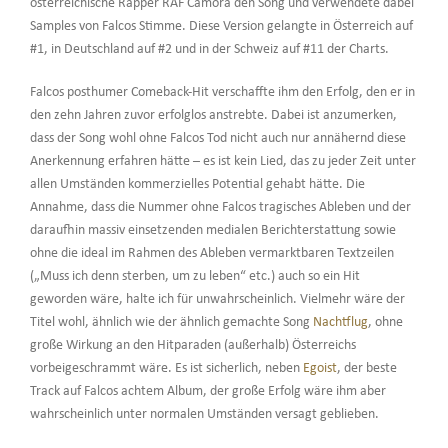
österreichische Rapper RAF Camora den Song und verwendete dabei
Samples von Falcos Stimme. Diese Version gelangte in Österreich auf
#1, in Deutschland auf #2 und in der Schweiz auf #11 der Charts.
Falcos posthumer Comeback-Hit verschaffte ihm den Erfolg, den er in
den zehn Jahren zuvor erfolglos anstrebte. Dabei ist anzumerken,
dass der Song wohl ohne Falcos Tod nicht auch nur annähernd diese
Anerkennung erfahren hätte – es ist kein Lied, das zu jeder Zeit unter
allen Umständen kommerzielles Potential gehabt hätte. Die
Annahme, dass die Nummer ohne Falcos tragisches Ableben und der
daraufhin massiv einsetzenden medialen Berichterstattung sowie
ohne die ideal im Rahmen des Ableben vermarktbaren Textzeilen
(„Muss ich denn sterben, um zu leben“ etc.) auch so ein Hit
geworden wäre, halte ich für unwahrscheinlich. Vielmehr wäre der
Titel wohl, ähnlich wie der ähnlich gemachte Song
Nachtflug
, ohne
große Wirkung an den Hitparaden (außerhalb) Österreichs
vorbeigeschrammt wäre. Es ist sicherlich, neben
Egoist
, der beste
Track auf Falcos achtem Album, der große Erfolg wäre ihm aber
wahrscheinlich unter normalen Umständen versagt geblieben.