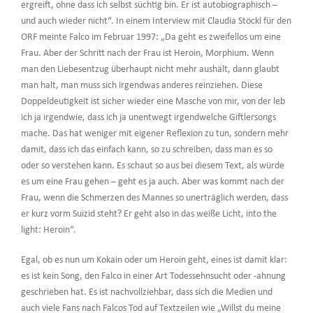
ergreift, ohne dass ich selbst süchtig bin. Er ist autobiographisch –
und auch wieder nicht“. In einem Interview mit Claudia Stöckl für den
ORF meinte Falco im Februar 1997: „Da geht es zweifellos um eine
Frau. Aber der Schritt nach der Frau ist Heroin, Morphium. Wenn
man den Liebesentzug überhaupt nicht mehr aushält, dann glaubt
man halt, man muss sich irgendwas anderes reinziehen. Diese
Doppeldeutigkeit ist sicher wieder eine Masche von mir, von der leb
ich ja irgendwie, dass ich ja unentwegt irgendwelche Giftlersongs
mache. Das hat weniger mit eigener Reflexion zu tun, sondern mehr
damit, dass ich das einfach kann, so zu schreiben, dass man es so
oder so verstehen kann. Es schaut so aus bei diesem Text, als würde
es um eine Frau gehen – geht es ja auch. Aber was kommt nach der
Frau, wenn die Schmerzen des Mannes so unerträglich werden, dass
er kurz vorm Suizid steht? Er geht also in das weiße Licht, into the
light: Heroin“.
Egal, ob es nun um Kokain oder um Heroin geht, eines ist damit klar:
es ist kein Song, den Falco in einer Art Todessehnsucht oder -ahnung
geschrieben hat. Es ist nachvollziehbar, dass sich die Medien und
auch viele Fans nach Falcos Tod auf Textzeilen wie „Willst du meine