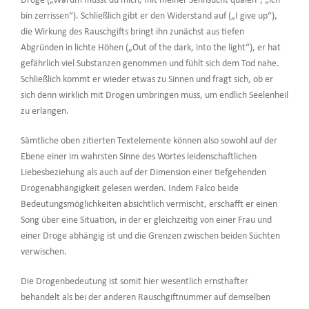
Droge („Warum musst du mich, mit meiner Sehnsucht quälen“, „ich
bin zerrissen“). Schließlich gibt er den Widerstand auf („I give up“),
die Wirkung des Rauschgifts bringt ihn zunächst aus tiefen
Abgründen in lichte Höhen („Out of the dark, into the light“), er hat
gefährlich viel Substanzen genommen und fühlt sich dem Tod nahe.
Schließlich kommt er wieder etwas zu Sinnen und fragt sich, ob er
sich denn wirklich mit Drogen umbringen muss, um endlich Seelenheil
zu erlangen.
Sämtliche oben zitierten Textelemente können also sowohl auf der
Ebene einer im wahrsten Sinne des Wortes leidenschaftlichen
Liebesbeziehung als auch auf der Dimension einer tiefgehenden
Drogenabhängigkeit gelesen werden. Indem Falco beide
Bedeutungsmöglichkeiten absichtlich vermischt, erschafft er einen
Song über eine Situation, in der er gleichzeitig von einer Frau und
einer Droge abhängig ist und die Grenzen zwischen beiden Süchten
verwischen.
Die Drogenbedeutung ist somit hier wesentlich ernsthafter
behandelt als bei der anderen Rauschgiftnummer auf demselben