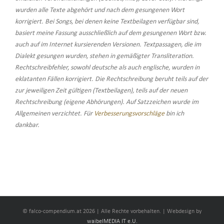
wurden alle Texte abgehört und nach dem gesungenen Wort
korrigiert. Bei Songs, bei denen keine Textbeilagen verfügbar sind,
basiert meine Fassung ausschließlich auf dem gesungenen Wort bzw.
auch auf im Internet kursierenden Versionen. Textpassagen, die im
Dialekt gesungen wurden, stehen in gemäßigter Transliteration.
Rechtschreibfehler, sowohl deutsche als auch englische, wurden in
eklatanten Fällen korrigiert. Die Rechtschreibung beruht teils auf der
zur jeweiligen Zeit gültigen (Textbeilagen), teils auf der neuen
Rechtschreibung (eigene Abhörungen). Auf Satzzeichen wurde im
Allgemeinen verzichtet. Für
Verbesserungsvorschläge
bin ich
dankbar.
© falco-compendium.at
2026 | Alle Rechte vorbehalten. | Webdesign by
waibelMEDIA IT e.U.