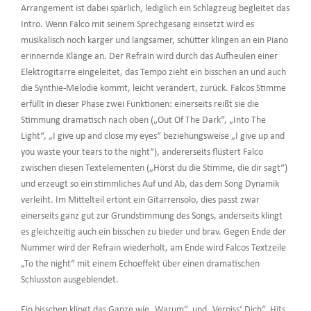
Arrangement ist dabei spärlich, lediglich ein Schlagzeug begleitet das
Intro. Wenn Falco mit seinem Sprechgesang einsetzt wird es
musikalisch noch karger und langsamer, schütter klingen an ein Piano
erinnernde Klänge an. Der Refrain wird durch das Aufheulen einer
Elektrogitarre eingeleitet, das Tempo zieht ein bisschen an und auch
die Synthie-Melodie kommt, leicht verändert, zurück. Falcos Stimme
erfüllt in dieser Phase zwei Funktionen: einerseits reißt sie die
Stimmung dramatisch nach oben („Out Of The Dark“, „Into The
Light“, „I give up and close my eyes“ beziehungsweise „I give up and
you waste your tears to the night“), andererseits flüstert Falco
zwischen diesen Textelementen („Hörst du die Stimme, die dir sagt“)
und erzeugt so ein stimmliches Auf und Ab, das dem Song Dynamik
verleiht. Im Mittelteil ertönt ein Gitarrensolo, dies passt zwar
einerseits ganz gut zur Grundstimmung des Songs, anderseits klingt
es gleichzeitig auch ein bisschen zu bieder und brav. Gegen Ende der
Nummer wird der Refrain wiederholt, am Ende wird Falcos Textzeile
„To the night“ mit einem Echoeffekt über einen dramatischen
Schlusston ausgeblendet.
Ein bisschen klingt das Ganze wie „Warum“, und „Verpiss‘ Dich“, Hits