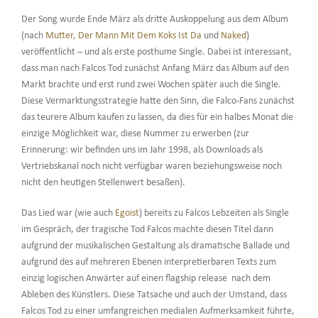
Der Song wurde Ende März als dritte Auskoppelung aus dem Album
(nach
Mutter, Der Mann Mit Dem Koks Ist Da
und
Naked
)
veröffentlicht – und als erste posthume Single. Dabei ist interessant,
dass man nach Falcos Tod zunächst Anfang März das Album auf den
Markt brachte und erst rund zwei Wochen später auch die Single.
Diese Vermarktungsstrategie hatte den Sinn, die Falco-Fans zunächst
das teurere Album kaufen zu lassen, da dies für ein halbes Monat die
einzige Möglichkeit war, diese Nummer zu erwerben (zur
Erinnerung: wir befinden uns im Jahr 1998, als Downloads als
Vertriebskanal noch nicht verfügbar waren beziehungsweise noch
nicht den heutigen Stellenwert besaßen).
Das Lied war (wie auch
Egoist
) bereits zu Falcos Lebzeiten als Single
im Gespräch, der tragische Tod Falcos machte diesen Titel dann
aufgrund der musikalischen Gestaltung als dramatische Ballade und
aufgrund des auf mehreren Ebenen interpretierbaren Texts zum
einzig logischen Anwärter auf einen flagship release nach dem
Ableben des Künstlers. Diese Tatsache und auch der Umstand, dass
Falcos Tod zu einer umfangreichen medialen Aufmerksamkeit führte,