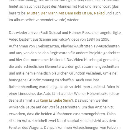
findet sich auch das Sujet des Mannes mit Hut und Trenchcoat (das
bereits bei
Mutter, Der Mann Mit Dem Koks Ist Da
,
Naked
und auch
im Album selbst verwendet wurde) wieder.
Das wiederum von Rudi Dolezal und Hannes Rossacher angefertigte
Video besteht aus Szenen aus Falco-Videos von 1984 bis 1996,
Aufnahmen von Livekonzerten, Playback-Auftritten TV-Ausschnitten
und aus, von den beiden Regisseuren für andere Projekte gedrehtes
und hier übernommenes Material. Das Video ist sehr gut gemacht,
die unterschiedlichen Elemente wurden gut zusammengeschnitten
und mit einem einheitlich bläulichen Grundton versehen, um eine
homogene Grundstimmung zu schaffen. Auch eine lose
Rahmenhandlung wurde eingebaut: so sieht man zunächst Falco in
einer Limousine, das Auto fährt auf der Wiener Höhenstraße (diese
Szene stammt aus
Kann Es Liebe Sein?
). Dazwischen werden
winkende Leute auf der Straße geschnitten, um den Anschein zu
erwecken, dass die beiden Aufnahmen zusammengehören. Falco
sitzt im Auto, streichelt zwei Nackthaarkatzen und sieht aus dem
Fenster des Wagens. Danach kommen Aufzeichnungen von Falco im