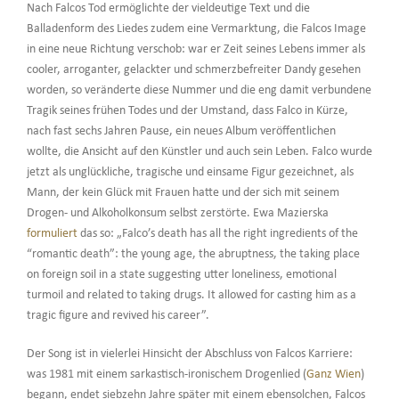
Nach Falcos Tod ermöglichte der vieldeutige Text und die
Balladenform des Liedes zudem eine Vermarktung, die Falcos Image
in eine neue Richtung verschob: war er Zeit seines Lebens immer als
cooler, arroganter, gelackter und schmerzbefreiter Dandy gesehen
worden, so veränderte diese Nummer und die eng damit verbundene
Tragik seines frühen Todes und der Umstand, dass Falco in Kürze,
nach fast sechs Jahren Pause, ein neues Album veröffentlichen
wollte, die Ansicht auf den Künstler und auch sein Leben. Falco wurde
jetzt als unglückliche, tragische und einsame Figur gezeichnet, als
Mann, der kein Glück mit Frauen hatte und der sich mit seinem
Drogen- und Alkoholkonsum selbst zerstörte. Ewa Mazierska
formuliert
das so: „Falco’s death has all the right ingredients of the
“romantic death”: the young age, the abruptness, the taking place
on foreign soil in a state suggesting utter loneliness, emotional
turmoil and related to taking drugs. It allowed for casting him as a
tragic figure and revived his career”.
Der Song ist in vielerlei Hinsicht der Abschluss von Falcos Karriere:
was 1981 mit einem sarkastisch-ironischem Drogenlied (
Ganz Wien
)
begann, endet siebzehn Jahre später mit einem ebensolchen, Falcos