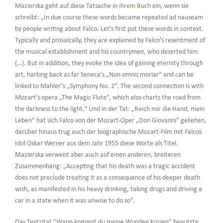
Mazierska geht auf diese Tatsache
in ihrem Buch
ein, wenn sie
schreibt: „In due course these words became repeated ad nauseam
by people writing about Falco. Let’s first put these words in context.
Typically and prosaically, they are explained by Falco’s resentment of
the musical establishment and his countrymen, who deserted him
(…). But in addition, they evoke the idea of gaining eternity through
art, harking back as far Seneca’s „Non omnis moriar“ and can be
linked to Mahler’s „Symphony No. 2“. The second connection is with
Mozart’s opera „The Magic Flute“, which also charts the road from
the darkness to the light.“ Und in der Tat: „Reich mir die Hand, mein
Leben“ hat sich Falco von der Mozart-Oper „Don Giovanni“ geliehen,
darüber hinaus trug auch der biographische Mozart-Film mit Falcos
Idol Oskar Werner aus dem Jahr 1955 diese Worte als Titel.
Mazierska verweist aber auch auf einen anderen, breiteren
Zusammenhang: „Accepting that his death was a tragic accident
does not preclude treating it as a consequence of his deeper death
wish, as manifested in his heavy drinking, taking drugs and driving a
car in a state when it was unwise to do so”.
Das Textzitat "Wann kommst du meine Wunden küssen" benutzte