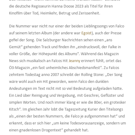
die deutsche Regisseurin Hanna Doose 2023 als Titel für ihren
Kinofilm über Tod, Heimkehr, Betrug und Zerissenheit.
Die Nummer war nicht nur einer der beiden Lieblingssongs von Falco
auf seinem letzten Album (der andere war
Egoist
), auch der Presse
gefiel der Song. Die Salzburger Nachrichten sehen einen „ans
Gemüt“ gehenden Track und finden ihn „eindrucksvoll, der Falke in
voller Größe, der Höhepunkt des Albums“. Während das Magazin
News sich musikalisch an Falcos Hit
Jeanny
erinnert fühlt, ortet das
Ö3-Magazin „ein fast unheimliches Abschiedsmanifest“. Zu Falcos
zehntem Todestag anno 2007 schreibt der Rolling Stone: „Der Song
wäre wohl auch ein Hit geworden, wenn Falco den dunklen
Andeutungen im Text nicht mit so viel Bedeutung aufgeladen hätte.
Ein Lied über Reinigung und Vergebung, mit Geschrei, Geflüster und
simplen Worten. Und noch immer klang er wie die 80er, ein grotesker
Kitsch“. Im gleichen Jahr lobt die Tageszeitung Kurier den Titelsongs
als „einen der besten Nummern, die Falco je aufgenommen hat“ und
erkennt, dass er sich hier „um keine Todesvorausanzeige, sondern um
einen gnadenlosen Drogentext“ gehandelt hat.