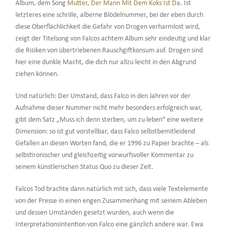
Album, dem Song
Mutter, Der Mann Mit Dem Koks Ist Da
. Ist
letzteres eine schrille, alberne Blödelnummer, bei der eben durch
diese Oberflächlichkeit die Gefahr von Drogen verharmlost wird,
zeigt der Titelsong von Falcos achtem Album sehr eindeutig und klar
die Risiken von übertriebenen Rauschgiftkonsum auf. Drogen sind
hier eine dunkle Macht, die dich nur allzu leicht in den Abgrund
ziehen können.
Und natürlich: Der Umstand, dass Falco in den Jahren vor der
Aufnahme dieser Nummer nicht mehr besonders erfolgreich war,
gibt dem Satz „Muss ich denn sterben, um zu leben“ eine weitere
Dimension: so ist gut vorstellbar, dass Falco selbstbemitleidend
Gefallen an diesen Worten fand, die er 1996 zu Papier brachte – als
selbstironischer und gleichzeitig vorwurfsvoller Kommentar zu
seinem künstlerischen Status Quo zu dieser Zeit.
Falcos Tod brachte dann natürlich mit sich, dass viele Textelemente
von der Presse in einen engen Zusammenhang mit seinem Ableben
und dessen Umständen gesetzt wurden, auch wenn die
Interpretationsintention von Falco eine gänzlich andere war. Ewa