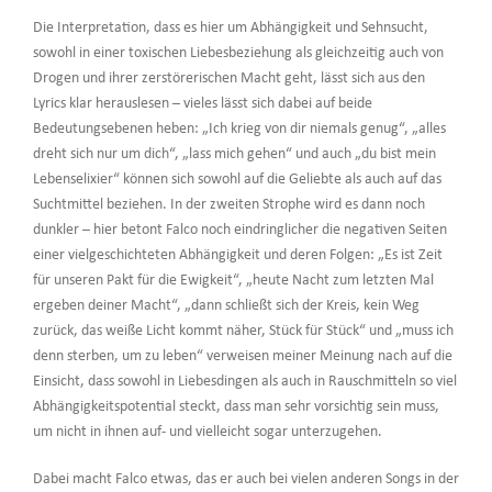
Die Interpretation, dass es hier um Abhängigkeit und Sehnsucht,
sowohl in einer toxischen Liebesbeziehung als gleichzeitig auch von
Drogen und ihrer zerstörerischen Macht geht, lässt sich aus den
Lyrics klar herauslesen – vieles lässt sich dabei auf beide
Bedeutungsebenen heben: „Ich krieg von dir niemals genug“, „alles
dreht sich nur um dich“, „lass mich gehen“ und auch „du bist mein
Lebenselixier“ können sich sowohl auf die Geliebte als auch auf das
Suchtmittel beziehen. In der zweiten Strophe wird es dann noch
dunkler – hier betont Falco noch eindringlicher die negativen Seiten
einer vielgeschichteten Abhängigkeit und deren Folgen: „Es ist Zeit
für unseren Pakt für die Ewigkeit“, „heute Nacht zum letzten Mal
ergeben deiner Macht“, „dann schließt sich der Kreis, kein Weg
zurück, das weiße Licht kommt näher, Stück für Stück“ und „muss ich
denn sterben, um zu leben“ verweisen meiner Meinung nach auf die
Einsicht, dass sowohl in Liebesdingen als auch in Rauschmitteln so viel
Abhängigkeitspotential steckt, dass man sehr vorsichtig sein muss,
um nicht in ihnen auf- und vielleicht sogar unterzugehen.
Dabei macht Falco etwas, das er auch bei vielen anderen Songs in der