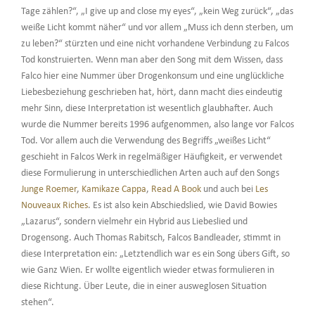
Tage zählen?“, „I give up and close my eyes“, „kein Weg zurück“, „das
weiße Licht kommt näher“ und vor allem „Muss ich denn sterben, um
zu leben?“ stürzten und eine nicht vorhandene Verbindung zu Falcos
Tod konstruierten. Wenn man aber den Song mit dem Wissen, dass
Falco hier eine Nummer über Drogenkonsum und eine unglückliche
Liebesbeziehung geschrieben hat, hört, dann macht dies eindeutig
mehr Sinn, diese Interpretation ist wesentlich glaubhafter. Auch
wurde die Nummer bereits 1996 aufgenommen, also lange vor Falcos
Tod. Vor allem auch die Verwendung des Begriffs „weißes Licht“
geschieht in Falcos Werk in regelmäßiger Häufigkeit, er verwendet
diese Formulierung in unterschiedlichen Arten auch auf den Songs
Junge Roemer
,
Kamikaze Cappa
,
Read A Book
und auch bei
Les
Nouveaux Riches
. Es ist also kein Abschiedslied, wie David Bowies
„Lazarus“, sondern vielmehr ein Hybrid aus Liebeslied und
Drogensong. Auch Thomas Rabitsch, Falcos Bandleader, stimmt in
diese Interpretation ein: „Letztendlich war es ein Song übers Gift, so
wie Ganz Wien. Er wollte eigentlich wieder etwas formulieren in
diese Richtung. Über Leute, die in einer ausweglosen Situation
stehen“.