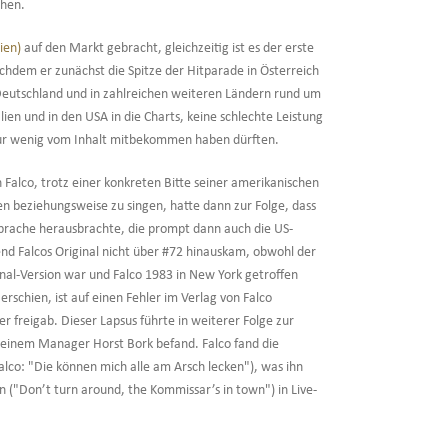
ehen.
ien)
auf den Markt gebracht, gleichzeitig ist es der erste
dem er zunächst die Spitze der Hitparade in Österreich
Deutschland und in zahlreichen weiteren Ländern rund um
alien und in den USA in die Charts, keine schlechte Leistung
nur wenig vom Inhalt mitbekommen haben dürften.
h Falco, trotz einer konkreten Bitte seiner amerikanischen
n beziehungsweise zu singen, hatte dann zur Folge, dass
 Sprache herausbrachte, die prompt dann auch die US-
end Falcos Original nicht über #72 hinauskam, obwohl der
nal-Version war und Falco 1983 in New York getroffen
erschien, ist auf einen Fehler im Verlag von Falco
 freigab. Dieser Lapsus führte in weiterer Folge zur
 seinem Manager Horst Bork befand. Falco fand die
Falco: "Die können mich alle am Arsch lecken"), was ihn
n ("Don’t turn around, the Kommissar’s in town") in Live-