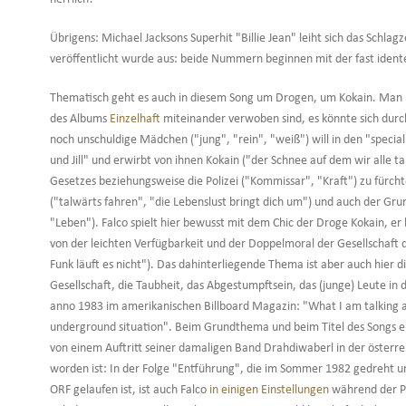
Übrigens: Michael Jacksons Superhit "Billie Jean" leiht sich das Schla
veröffentlicht wurde aus: beide Nummern beginnen mit der fast ident
Thematisch geht es auch in diesem Song um Drogen, um Kokain. Man 
des Albums
Einzelhaft
miteinander verwoben sind, es könnte sich dur
noch unschuldige Mädchen ("jung", "rein", "weiß") will in den "special
und Jill" und erwirbt von ihnen Kokain ("der Schnee auf dem wir alle t
Gesetzes beziehungsweise die Polizei ("Kommissar", "Kraft") zu fürch
("talwärts fahren", "die Lebenslust bringt dich um") und auch der G
"Leben"). Falco spielt hier bewusst mit dem Chic der Droge Kokain, er
von der leichten Verfügbarkeit und der Doppelmoral der Gesellschaft 
Funk läuft es nicht"). Das dahinterliegende Thema ist aber auch hier 
Gesellschaft, die Taubheit, das Abgestumpftsein, das (junge) Leute in 
anno 1983 im amerikanischen Billboard Magazin: "What I am talking abou
underground situation". Beim Grundthema und beim Titel des Songs ers
von einem Auftritt seiner damaligen Band Drahdiwaberl in der österreic
worden ist: In der Folge "Entführung", die im Sommer 1982 gedreht 
ORF gelaufen ist, ist auch Falco
in einigen Einstellungen
während der P