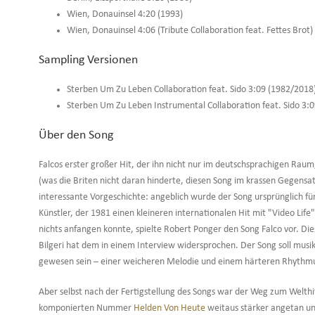
Wien, Donauinsel 4:20 (1993)
Wien, Donauinsel 4:06 (Tribute Collaboration feat. Fettes Brot
Sampling Versionen
Sterben Um Zu Leben Collaboration feat. Sido 3:09 (1982/2018
Sterben Um Zu Leben Instrumental Collaboration feat. Sido 3:
Über den Song
Falcos erster großer Hit, der ihn nicht nur im deutschsprachigen Raum
(was die Briten nicht daran hinderte, diesen Song im krassen Gegensatz
interessante Vorgeschichte: angeblich wurde der Song ursprünglich fü
Künstler, der 1981 einen kleineren internationalen Hit mit "Video Life
nichts anfangen konnte, spielte Robert Ponger den Song Falco vor. Dies
Bilgeri hat dem in einem Interview widersprochen. Der Song soll mus
gewesen sein – einer weicheren Melodie und einem härteren Rhythmus
Aber selbst nach der Fertigstellung des Songs war der Weg zum Welthit
komponierten Nummer
Helden Von Heute
weitaus stärker angetan und