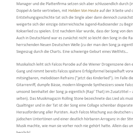
Manager und die Plattenfirma setzen sich aber schlussendlich durch (i
Doppel-A-Seite vertrieben, mit
Helden Von Heute
auf der X-Seite und 
Entstehungsgeschichte tat sich die Single aber dann dennoch zunächst 
weigerte sich der einzige österreichische Jugend-Radiosender zu Begin
Kokserlied zu spielen. Erst nachdem klar wurde, dass der Song von de
Auch in Deutschland war es zunächst nicht so leicht den Song in die 
herrschenden Neuen Deutschen Welle (zu der man den Song ja eigentli
Siegeszug durch die Charts. Eine schwierige Geburt eines Welthits…
Musikalisch leiht sich Falcos Parodie auf die Wiener Drogenszene den 
Gang und nimmt bereits Falcos spätere Erfolgsformel beispielhaft vorw
mitsingbaren, melodiösen Refrains ("jetzt das Kinderlied"). Im Falle 
Gitarrenriff, dumpfe Bässe, modern klingende Synthesizers sowie Falco
umsonst beinhaltet der Song ja eigentlich (Rap‘ That) im Zusatztitel –
selten). Das Musikmagazin Rolling Stone bezeichnete das Lied als mu
Qualtinger und in der Tat ist der Song eine Collage scheinbar disparat
Herausforderung aller Puristen. Auch Falcos Mischung aus deutschen 
jüdischen Untertönen und einer deutlich hörbaren Arroganz in der Stim
Musik machte, wie man sie vorher noch nie gehört hatte. Allein das un
herrlich!