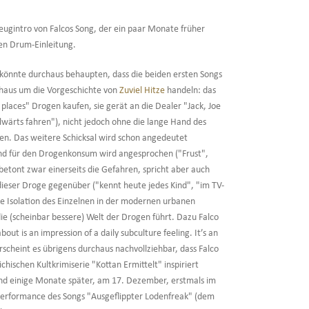
gzeugintro von Falcos Song, der ein paar Monate früher
en Drum-Einleitung.
könnte durchaus behaupten, dass die beiden ersten Songs
chaus um die Vorgeschichte von
Zuviel Hitze
handeln: das
 places" Drogen kaufen, sie gerät an die Dealer "Jack, Joe
alwärts fahren"), nicht jedoch ohne die lange Hand des
ten. Das weitere Schicksal wird schon angedeutet
rund für den Drogenkonsum wird angesprochen ("Frust",
 betont zwar einerseits die Gefahren, spricht aber auch
dieser Droge gegenüber ("kennt heute jedes Kind", "im TV-
die Isolation des Einzelnen in der modernen urbanen
die (scheinbar bessere) Welt der Drogen führt. Dazu Falco
t is an impression of a daily subculture feeling. It’s an
cheint es übrigens durchaus nachvollziehbar, dass Falco
hischen Kultkrimiserie "Kottan Ermittelt" inspiriert
und einige Monate später, am 17. Dezember, erstmals im
erformance des Songs "Ausgeflippter Lodenfreak" (dem