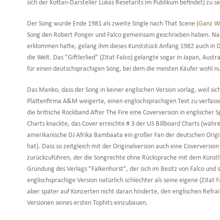
sich der Kottan-Darsteller Lukas Resetarits im Publikum befindet) zu s
Der Song wurde Ende 1981 als zweite Single nach That Scene
(Ganz W
Song den Robert Ponger und Falco gemeinsam geschrieben haben. Nach
erklommen hatte, gelang ihm dieses Kunststück Anfang 1982 auch in 
die Welt. Das "Giftlerlied" (Zitat Falco) gelangte sogar in Japan, Austr
für einen deutschsprachigen Song, bei dem die meisten Käufer wohl 
Das Manko, dass der Song in keiner englischen Version vorlag, weil sic
Plattenfirma A&M weigerte, einen englischsprachigen Text zu verfasse
die britische Rockband After The Fire eine Coverversion in englischer
Charts knackte, das Cover erreichte # 3 der US Billboard Charts (währ
amerikanische DJ Afrika Bambaata ein großer Fan der deutschen Origi
hat). Dass so zeitgleich mit der Originalversion auch eine Coverversion 
zurückzuführen, der die Songrechte ohne Rücksprache mit dem Künstler
Gründung des Verlags "Falkenhorst", der sich im Besitz von Falco und
englischsprachige Version natürlich schlechter als seine eigene (Zitat 
aber später auf Konzerten nicht daran hinderte, den englischen Refrai
Versionen seines ersten Tophits einzubauen.