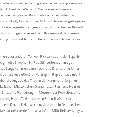
n Österreich wurde die Single in einer Art Kompromiss als
dem Hit auf der Y-Seite…). Nach dieser schwierigen
schwer, Airplay bei Radiostationen zu erhalten. So
n standhaft, Falcos mit viel Witz und Ironie vorgetragenes
n Hörern begeistert aufgenommen wurde, fiel der Boykott.
Radios zu bringen, aber mit dem Rückenwind der damals
ch gar nicht zählen kann) begann bald auch hier Falcos
einen oder anderen Ton von Rick James und der Sugarhill
eg: flotte Strophen im Rap-Stil, verbunden mit gut
dieses Songs kommen dann noch fette Drums, eine feines
s damals revolutionärer Vortrag im Rap-Stil dazu (nicht
 aber die Angabe des Titels in der Klammer erfolgt nur
sikalischen Mix zwischen Grandmaster Flash und Helmut
er Stile, eine Plünderung im Museum der Popkultur, eine
und englischen Texten und sein Rap mit böhmisch-
me ließ schnell klar werden, dass hier ein Österreicher
fassbar dekadente "La La La La" im Mittelteil des Songs…