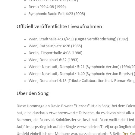
Extended Version 5:13 (1982)
Remix ’99 4:08 (1999)
Symphonic Radio Edit 4:23 (2008)
Offiziell veröffentlichte Liveaufnahmen
Wien, Stadthalle 4:33/4:11 (Digitalveröffentlichung) (1982)
Wien, Rathausplatz 4:26 (1985)
Berlin, Eissporthalle 4:08 (1986)
Wien, Donauinsel 6:32 (1993)
Wiener Neustadt, Domplatz 5:21 (Symphonic Version) (1994/2
Wiener Neustadt, Domplatz 1:40 (Symphonic Version Reprise) 
Wien, Donauinsel 4:13 (Tribute Collaboration feat. Roman Gre
Über den Song
Diese Hommage an David Bowies "Heroes" ist ein Song, bei dem Falco 
hat, eine durchaus erwähnenswerte Tatsache, da es davon nicht allzu vi
Nummer, die Falcos als Solokünstler verfasst hat. Falco wollte das Lie
Auf)" im urpsrünglich auf der Single verwendeten Titel) ursprünglich al
Umfeld einheitlich der Meinung war, dass die geplante B-Seite
Der Ko