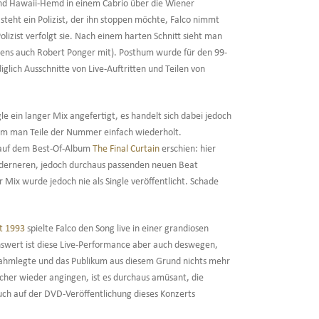
 und Hawaii-Hemd in einem Cabrio über die Wiener
eht ein Polizist, der ihn stoppen möchte, Falco nimmt
lizist verfolgt sie. Nach einem harten Schnitt sieht man
igens auch Robert Ponger mit). Posthum wurde für den 99-
glich Ausschnitte von Live-Auftritten und Teilen von
e ein langer Mix angefertigt, es handelt sich dabei jedoch
em man Teile der Nummer einfach wiederholt.
r auf dem Best-Of-Album
The Final Curtain
erschien: hier
moderneren, jedoch durchaus passenden neuen Beat
 Mix wurde jedoch nie als Single veröffentlicht. Schade
t 1993
spielte Falco den Song live in einer grandiosen
nswert ist diese Live-Performance aber auch deswegen,
 lahmlegte und das Publikum aus diesem Grund nichts mehr
recher wieder angingen, ist es durchaus amüsant, die
ch auf der DVD-Veröffentlichung dieses Konzerts