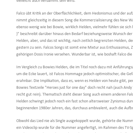
vielleicht auch verdammt sein wird.
Falco übt Kritik an der Oberflächlichkeit, dem Hedonismus und der au
nimmt gleichzeitig in diesem Song die Kommerzialisierung des New Wav
ebenso wenig wie bei Bowie, wirklich Helden, vielmehr fühlen sie sich le
)" beschreibt darüber hinaus den Bedarf beziehungsweise Wunsch der
Helden, aber, und das ist wichtig, nach zeitlich begrenzten Helden, den
gestern zu sein. Falcos Songs ist somit eine Mixtur aus Enthusiasmus,
gehörigen Dosis Ironie versehen. Wunderbar ist, wie boshaft Falco die 
Im Vergleich zu Bowies Helden, die im Titel noch dazu mit Anführungs
um die Ecke lauert, ist Falcos Hommage jedoch optimistischer, die Gef
erahnbar. Die Implikation, dass es, wenn es Helden von heute gibt, per
Bowies Textzeile "Heroes just for one day" doch recht nah (auch Andy
recht gut rein). Thematisch steht dieser Song auch einem anderen Fa
Helden schwingt jedoch noch ein fast schon altersweiser Zynismus durch,
beginnenden 1980er Jahren, das, durchaus ambivalent, auch die Aufb
Obwohl das Lied nie als Single ausgekoppelt wurde, gehörte die Num
ein Videoclip wurde für die Nummer angefertigt, im Rahmen des TV-S