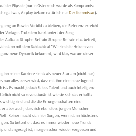
auf der Flipside (nur in Österreich wurde als Kompromiss
ich egal war, Airplay bekam natürlich nur
Der Kommissar
).
ng eng an Bowies Vorbild zu bleiben, die Referenz erreicht
er Vorlage. Trotzdem funktioniert der Song
es Aufbaus Strophe-Refrain-Strophe-Refrain etc. befreit,
ich dann mit dem Schlachtruf "Wir sind die Helden von
ne ganz neue Dynamik bekommt, wird klar, warum dieser
eginn seiner Karriere sieht: als neuer Star am (nicht nur)
s nun alles besser wird, dass mit ihm eine neue Jugend
 ist. Es macht jedoch Falcos Talent und auch Intelligenz
lich nicht so revolutionär ist wie sie sich das erhofft:
s wichtig sind und die die Errungenschaften einer
 er aber auch, dass sich ebendiese jungen Menschen
elt. Keiner macht sich hier Sorgen, wenn dann höchstens
ngen. So betont er, dass es immer wieder neue Trends
hip und angesagt ist, morgen schon wieder vergessen und