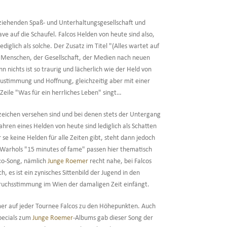
fziehenden Spaß- und Unterhaltungsgesellschaft und
e auf die Schaufel. Falcos Helden von heute sind also,
diglich als solche. Der Zusatz im Titel "(Alles wartet auf
 Menschen, der Gesellschaft, der Medien nach neuen
n nichts ist so traurig und lächerlich wie der Held von
 Zustimmung und Hoffnung, gleichzeitig aber mit einer
Zeile "Was für ein herrliches Leben" singt…
zeichen versehen sind und bei denen stets der Untergang
ahren eines Helden von heute sind lediglich als Schatten
 se keine Helden für alle Zeiten gibt, steht dann jedoch
 Warhols "15 minutes of fame" passen hier thematisch
lco-Song, nämlich
Junge Roemer
recht nahe, bei Falcos
 es ist ein zynisches Sittenbild der Jugend in den
ruchsstimmung im Wien der damaligen Zeit einfängt.
mer auf jeder Tournee Falcos zu den Höhepunkten. Auch
pecials zum
Junge Roemer
-Albums gab dieser Song der