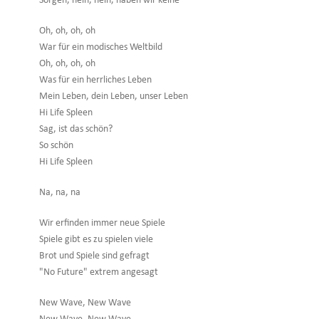
Sorgen, nein, nein, haben wir keine
Oh, oh, oh, oh
War für ein modisches Weltbild
Oh, oh, oh, oh
Was für ein herrliches Leben
Mein Leben, dein Leben, unser Leben
Hi Life Spleen
Sag, ist das schön?
So schön
Hi Life Spleen
Na, na, na
Wir erfinden immer neue Spiele
Spiele gibt es zu spielen viele
Brot und Spiele sind gefragt
"No Future" extrem angesagt
New Wave, New Wave