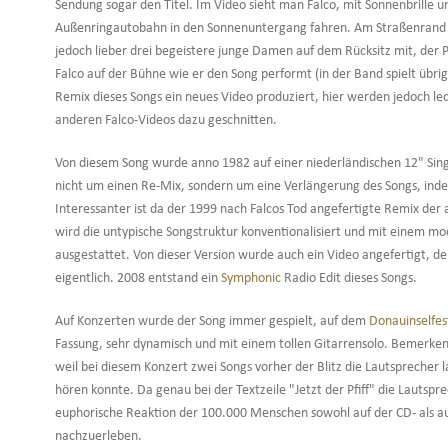
Sendung sogar den Titel. Im Video sieht man Falco, mit Sonnenbrille
Außenringautobahn in den Sonnenuntergang fahren. Am Straßenrand st
jedoch lieber drei begeistere junge Damen auf dem Rücksitz mit, der Po
Falco auf der Bühne wie er den Song performt (in der Band spielt übr
Remix dieses Songs ein neues Video produziert, hier werden jedoch ledi
anderen Falco-Videos dazu geschnitten.
Von diesem Song wurde anno 1982 auf einer niederländischen 12" Singl
nicht um einen Re-Mix, sondern um eine Verlängerung des Songs, ind
Interessanter ist da der 1999 nach Falcos Tod angefertigte Remix de
wird die untypische Songstruktur konventionalisiert und mit einem 
ausgestattet. Von dieser Version wurde auch ein Video angefertigt, der
eigentlich. 2008 entstand ein
Symphonic
Radio Edit dieses Songs.
Auf Konzerten wurde der Song immer gespielt, auf dem
Donauinselfes
Fassung, sehr dynamisch und mit einem tollen Gitarrensolo. Bemerke
weil bei diesem Konzert zwei Songs vorher der Blitz die Lautsprecher
hören konnte. Da genau bei der Textzeile "Jetzt der Pfiff" die Lautsp
euphorische Reaktion der 100.000 Menschen sowohl auf der CD- als au
nachzuerleben.