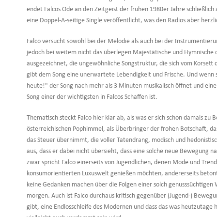
endet Falcos Ode an den Zeitgeist der frühen 1980er Jahre schließlich 
eine Doppel-A-seitige Single veröffentlicht, was den Radios aber herzl
Falco versucht sowohl bei der Melodie als auch bei der Instrumentieru
jedoch bei weitem nicht das überlegen Majestätische und Hymnische d
ausgezeichnet, die ungewöhnliche Songstruktur, die sich vom Korsett d
gibt dem Song eine unerwartete Lebendigkeit und Frische. Und wenn s
heute!" der Song nach mehr als 3 Minuten musikalisch öffnet und ei
Song einer der wichtigsten in Falcos Schaffen ist.
Thematisch steckt Falco hier klar ab, als was er sich schon damals zu B
österreichischen Pophimmel, als Überbringer der frohen Botschaft, das
das Steuer übernimmt, die voller Tatendrang, modisch und hedonistisch
aus, dass er dabei nicht übersieht, dass eine solche neue Bewegung natür
zwar spricht Falco einerseits von Jugendlichen, denen Mode und Trend
konsumorientierten Luxuswelt genießen möchten, andererseits betont
keine Gedanken machen über die Folgen einer solch genusssüchtigen W
morgen. Auch ist Falco durchaus kritisch gegenüber (Jugend-) Bewegu
gibt, eine Endlosschleife des Modernen und dass das was heutzutage 