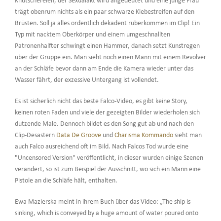
Knutschereien, der Sexualakt wird angedeutet und eine junge Frau
trägt obenrum nichts als ein paar schwarze Klebestreifen auf den
Brüsten. Soll ja alles ordentlich dekadent rüberkommen im Clip! Ein
Typ mit nacktem Oberkörper und einem umgeschnallten
Patronenhalfter schwingt einen Hammer, danach setzt Kunstregen
über der Gruppe ein. Man sieht noch einen Mann mit einem Revolver
an der Schläfe bevor dann am Ende die Kamera wieder unter das
Wasser fährt, der exzessive Untergang ist vollendet.
Es ist sicherlich nicht das beste Falco-Video, es gibt keine Story,
keinen roten Faden und viele der gezeigten Bilder wiederholen sich
dutzende Male. Dennoch bildet es den Song gut ab und nach den
Clip-Desastern
Data De Groove
und
Charisma Kommando
sieht man
auch Falco ausreichend oft im Bild. Nach Falcos Tod wurde eine
"Uncensored Version" veröffentlicht, in dieser wurden einige Szenen
verändert, so ist zum Beispiel der Ausschnitt, wo sich ein Mann eine
Pistole an die Schläfe hält, enthalten.
Ewa Mazierska meint in ihrem Buch über das Video: „The ship is
sinking, which is conveyed by a huge amount of water poured onto