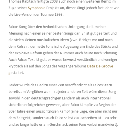
Thomas Rabitsch fertigte 2008 auch noch einen weiteren Remix im
Zuge seines
Symphonic
-Projekts an, dieser klingt jedoch fast ident wie
die Live-Version der Tournee 1993.
Falcos Song über den hedonistischen Untergang stellt meiner
Meinung nach einen seiner besten Songs dar. Er ist gut gealtert und
die vielen kleinen musikalischen Ideen (zwei Bridges vor und nach
dem Refrain, der nette tonalische Abgesang am Ende des Stücks und
der explosive Refrain geben der Nummer auch heute noch Schwung.
Auch Falcos Text ist gut, er wurde bewusst verständlich und weniger
kryptisch als auf den Songs des Vorgängeralbums
Data De Groove
g
estaltet.
Leider wurde das Lied zu einer Zeit veröffentlicht als Falcos Stern
bereits am Verglühen war – zu jeder anderen Zeit wäre dieser Song
sowohl in den deutschsprachigen Ländern als auch international
sicherlich erfolgreicher gewesen, aber Falco kämpfte zu Beginn der
90er Jahre einen aussichtslosen Kampf (eine Lage, die aber nicht nur
dem Zeitgeist, sondern auch Falco selbst zuzuschreiben ist – zu sehr
und zu lange hatte er am Geschmack seiner Fans vorbei manövriert).