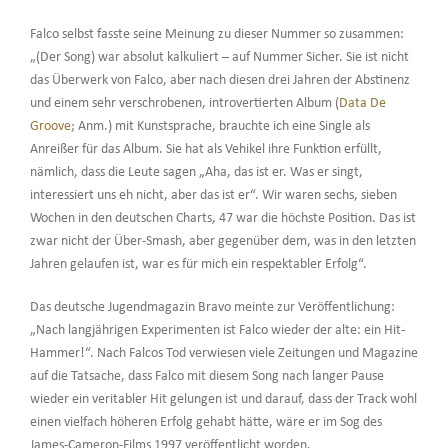
Falco selbst fasste seine Meinung zu dieser Nummer so zusammen:
„(Der Song) war absolut kalkuliert – auf Nummer Sicher. Sie ist nicht
das Überwerk von Falco, aber nach diesen drei Jahren der Abstinenz
und einem sehr verschrobenen, introvertierten Album (
Data De
Groove
; Anm.) mit Kunstsprache, brauchte ich eine Single als
Anreißer für das Album. Sie hat als Vehikel ihre Funktion erfüllt,
nämlich, dass die Leute sagen „Aha, das ist er. Was er singt,
interessiert uns eh nicht, aber das ist er“. Wir waren sechs, sieben
Wochen in den deutschen Charts, 47 war die höchste Position. Das ist
zwar nicht der Über-Smash, aber gegenüber dem, was in den letzten
Jahren gelaufen ist, war es für mich ein respektabler Erfolg“.
Das deutsche Jugendmagazin Bravo meinte zur Veröffentlichung:
„Nach langjährigen Experimenten ist Falco wieder der alte: ein Hit-
Hammer!“. Nach Falcos Tod verwiesen viele Zeitungen und Magazine
auf die Tatsache, dass Falco mit diesem Song nach langer Pause
wieder ein veritabler Hit gelungen ist und darauf, dass der Track wohl
einen vielfach höheren Erfolg gehabt hätte, wäre er im Sog des
James-Cameron-Films 1997 veröffentlicht worden.