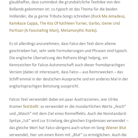
glaubhafter, dass zumindest die grundsätzliche Textidee von den
Bollands gekommen ist: zu typisch ist das Thema für die beiden
Holländer, die ja gerne Tribute-Songs schreiben (
Rock Me Amadeus,
Kamikaze Cappa
,
The Kiss Of Kathleen Turner
,
Garbo
,
Genie Und
Partisan (A Fascinating Man
),
Metamorphic Rocks
).
Es ist allerdings anzunehmen, dass Falco den Text dann alleine
geschrieben hat, sehr viele Formulierungen und Phrasen sind typisch.
Die englische Übersetzung des Refrains klingt holprig, ein
Kennzeichen für Falcos Autorenschaft auch dieser fremdsprachigen
Version (dabei ist interessant, dass Falco – aus Reimzwecken – das
Schiff einmal in der deutschen Aussprache und ein anderes Mal in der
englischsprachigen Betonung ausspricht.
Falcos Text verwendet dabei ein paar Austriazismen, wie Ulrike
Kramer
feststellt
: so verwendet er die mundartlichen Worte „fesch“
und „Wäsch“ mit dem Ziel eines Reimeffekts. Auch die Nonstandard-
Syntax „tut“ wird zur Erzielung des gleichen Ergebnisses verwendet –
das gleiche Wort hat Falco übrigens auch schon im Song
Wiener Blut
verwendet, hier um einen Reim mit „Blut“ zu ermöglichen. Auch die