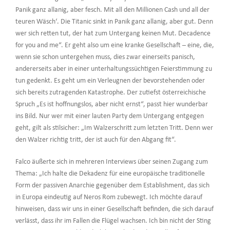
Panik ganz allanig, aber fesch. Mit all den Millionen Cash und all der
teuren Wäsch‘. Die Titanic sinkt in Panik ganz allanig, aber gut. Denn
wer sich retten tut, der hat zum Untergang keinen Mut. Decadence
for you and me“. Er geht also um eine kranke Gesellschaft – eine, die,
wenn sie schon untergehen muss, dies zwar einerseits panisch,
andererseits aber in einer unterhaltungssüchtigen Feierstimmung zu
tun gedenkt. Es geht um ein Verleugnen der bevorstehenden oder
sich bereits zutragenden Katastrophe. Der zutiefst österreichische
Spruch „Es ist hoffnungslos, aber nicht ernst“, passt hier wunderbar
ins Bild. Nur wer mit einer lauten Party dem Untergang entgegen
geht, gilt als stilsicher: „Im Walzerschritt zum letzten Tritt. Denn wer
den Walzer richtig tritt, der ist auch für den Abgang fit“.
Falco äußerte sich in mehreren Interviews über seinen Zugang zum
Thema: „Ich halte die Dekadenz für eine europäische traditionelle
Form der passiven Anarchie gegenüber dem Establishment, das sich
in Europa eindeutig auf Neros Rom zubewegt. Ich möchte darauf
hinweisen, dass wir uns in einer Gesellschaft befinden, die sich darauf
verlässt, dass ihr im Fallen die Flügel wachsen. Ich bin nicht der Sting