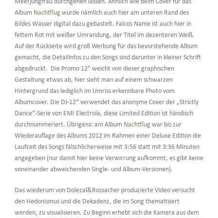
Meerjungfrau durchgehen lassen. Ähnlich wie beim Cover für das
Album
Nachtflug
wurde nämlich auch hier am unteren Rand des
Bildes Wasser digital dazu gebastelt. Falcos Name ist auch hier in
fettem Rot mit weißer Umrandung, der Titel im dezenteren Weiß.
Auf der Rückseite wird groß Werbung für das bevorstehende Album
gemacht, die Detailinfos zu den Songs sind darunter in kleiner Schrift
abgedruckt. Die Promo 12“ weicht von dieser graphischen
Gestaltung etwas ab, hier sieht man auf einem schwarzen
Hintergrund das lediglich im Umriss erkennbare Photo vom
Albumcover. Die DJ-12“ verwendet das anonyme Cover der „Strictly
Dance“-Serie von EMI Electrola, diese Limited Edition ist händisch
durchnummeriert. Übrigens: am Album
Nachtflug
war bis zur
Wiederauflage des Albums 2012 im Rahmen einer Deluxe Edition die
Laufzeit des Songs fälschlicherweise mit 3:56 statt mit 3:36 Minuten
angegeben (nur damit hier keine Verwirrung aufkommt, es gibt keine
voneinander abweichenden Single- und Album-Versionen).
Das wiederum von Dolezal&Rossacher produzierte Video versucht
den Hedonismus und die Dekadenz, die im Song thematisiert
werden, zu visualisieren. Zu Beginn erhebt sich die Kamera aus dem