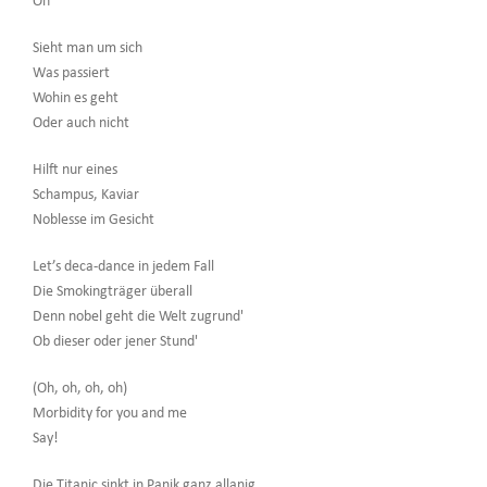
Oh
Sieht man um sich
Was passiert
Wohin es geht
Oder auch nicht
Hilft nur eines
Schampus, Kaviar
Noblesse im Gesicht
Let’s deca-dance in jedem Fall
Die Smokingträger überall
Denn nobel geht die Welt zugrund'
Ob dieser oder jener Stund'
(Oh, oh, oh, oh)
Morbidity for you and me
Say!
Die Titanic sinkt in Panik ganz allanig