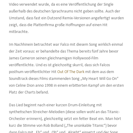
Video verwendet wurde, da es eine Veröffentlichung der Single
außerhalb des deutschen Sprachraums nicht geben sollte. Auch der
Umstand, dass fast ein Dutzend Remix-Versionen angefertigt wurden
zeigt, dass die Plattenfirma große Hoffnungen auf einen Hit
mitbrachte.
Im Nachhinein betrachtet war Falco mit diesem Song wirklich einmal
der Zeit voraus: er behandelte das Thema bereits fünf Jahre bevor
James Cameron seinen gleichnamigen Hollywood-Film
veröffentlichte. Und es ist gleichzeitig skurril, dass sich Falcos
posthum veröffentlichter Hit
Out Of The Dark
mit dem aus dem
Soundtrack dieses Films stammenden Song „My Heart Will Go On“
von Celine Dion anno 1998 in einem erbitterten Kampf um den ersten
Platz der Charts befand.
Das Lied beginnt nach einer kurzen Drum-Einleitung mit
synthetischen Streicher-Melodien (diese sollen wohl an das Titanic-
Orchester erinnern), gleichzeitig setzt ein fetter Beat ein. Man hört
kurz die Stimme von Rob Bolland („The unsinkable Titanic“) bevor
dann Falco mit „Eh“ und „Oh“ und „Alright“ einsetzt und der Song