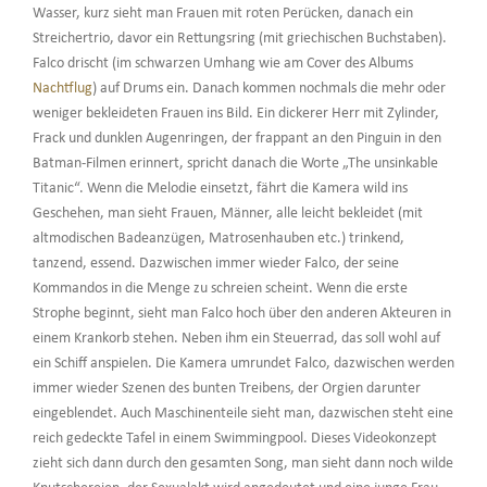
Wasser, kurz sieht man Frauen mit roten Perücken, danach ein
Streichertrio, davor ein Rettungsring (mit griechischen Buchstaben).
Falco drischt (im schwarzen Umhang wie am Cover des Albums
Nachtflug
) auf Drums ein. Danach kommen nochmals die mehr oder
weniger bekleideten Frauen ins Bild. Ein dickerer Herr mit Zylinder,
Frack und dunklen Augenringen, der frappant an den Pinguin in den
Batman-Filmen erinnert, spricht danach die Worte „The unsinkable
Titanic“. Wenn die Melodie einsetzt, fährt die Kamera wild ins
Geschehen, man sieht Frauen, Männer, alle leicht bekleidet (mit
altmodischen Badeanzügen, Matrosenhauben etc.) trinkend,
tanzend, essend. Dazwischen immer wieder Falco, der seine
Kommandos in die Menge zu schreien scheint. Wenn die erste
Strophe beginnt, sieht man Falco hoch über den anderen Akteuren in
einem Krankorb stehen. Neben ihm ein Steuerrad, das soll wohl auf
ein Schiff anspielen. Die Kamera umrundet Falco, dazwischen werden
immer wieder Szenen des bunten Treibens, der Orgien darunter
eingeblendet. Auch Maschinenteile sieht man, dazwischen steht eine
reich gedeckte Tafel in einem Swimmingpool. Dieses Videokonzept
zieht sich dann durch den gesamten Song, man sieht dann noch wilde