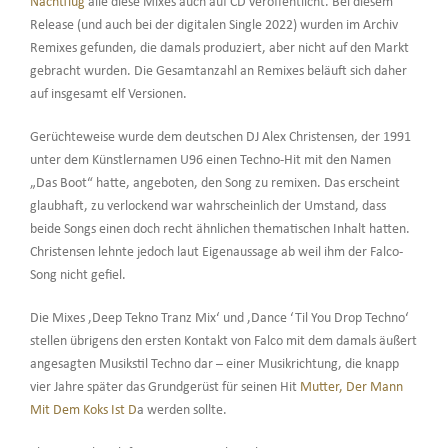
Nachtflug
alle diese Mixes auch auf CD veröffentlicht. Bei diesem
Release (und auch bei der digitalen Single 2022) wurden im Archiv
Remixes gefunden, die damals produziert, aber nicht auf den Markt
gebracht wurden. Die Gesamtanzahl an Remixes beläuft sich daher
auf insgesamt elf Versionen.
Gerüchteweise wurde dem deutschen DJ Alex Christensen, der 1991
unter dem Künstlernamen U96 einen Techno-Hit mit den Namen
„Das Boot“ hatte, angeboten, den Song zu remixen. Das erscheint
glaubhaft, zu verlockend war wahrscheinlich der Umstand, dass
beide Songs einen doch recht ähnlichen thematischen Inhalt hatten.
Christensen lehnte jedoch laut Eigenaussage ab weil ihm der Falco-
Song nicht gefiel.
Die Mixes ‚Deep Tekno Tranz Mix‘ und ‚Dance ‘Til You Drop Techno‘
stellen übrigens den ersten Kontakt von Falco mit dem damals äußert
angesagten Musikstil Techno dar – einer Musikrichtung, die knapp
vier Jahre später das Grundgerüst für seinen Hit
Mutter, Der Mann
Mit Dem Koks Ist D
a werden sollte.