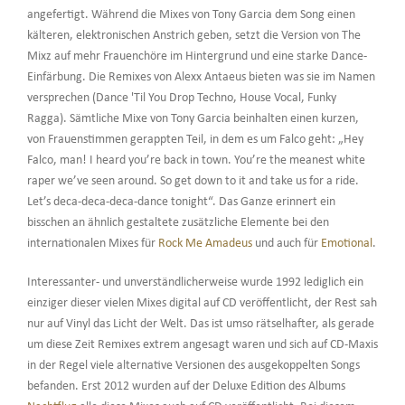
angefertigt. Während die Mixes von Tony Garcia dem Song einen
kälteren, elektronischen Anstrich geben, setzt die Version von The
Mixz auf mehr Frauenchöre im Hintergrund und eine starke Dance-
Einfärbung. Die Remixes von Alexx Antaeus bieten was sie im Namen
versprechen (Dance 'Til You Drop Techno, House Vocal, Funky
Ragga). Sämtliche Mixe von Tony Garcia beinhalten einen kurzen,
von Frauenstimmen gerappten Teil, in dem es um Falco geht: „Hey
Falco, man! I heard you’re back in town. You’re the meanest white
raper we’ve seen around. So get down to it and take us for a ride.
Let’s deca-deca-deca-dance tonight“. Das Ganze erinnert ein
bisschen an ähnlich gestaltete zusätzliche Elemente bei den
internationalen Mixes für
Rock Me Amadeus
und auch für
Emotional
.
Interessanter- und unverständlicherweise wurde 1992 lediglich ein
einziger dieser vielen Mixes digital auf CD veröffentlicht, der Rest sah
nur auf Vinyl das Licht der Welt. Das ist umso rätselhafter, als gerade
um diese Zeit Remixes extrem angesagt waren und sich auf CD-Maxis
in der Regel viele alternative Versionen des ausgekoppelten Songs
befanden. Erst 2012 wurden auf der Deluxe Edition des Albums