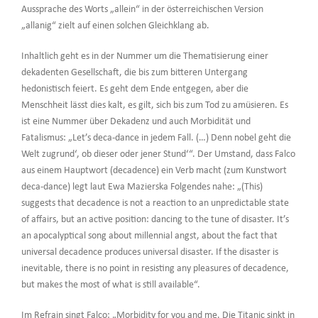
Aussprache des Worts „allein“ in der österreichischen Version
„allanig“ zielt auf einen solchen Gleichklang ab.
Inhaltlich geht es in der Nummer um die Thematisierung einer
dekadenten Gesellschaft, die bis zum bitteren Untergang
hedonistisch feiert. Es geht dem Ende entgegen, aber die
Menschheit lässt dies kalt, es gilt, sich bis zum Tod zu amüsieren. Es
ist eine Nummer über Dekadenz und auch Morbidität und
Fatalismus: „Let’s deca-dance in jedem Fall. (…) Denn nobel geht die
Welt zugrund‘, ob dieser oder jener Stund‘“. Der Umstand, dass Falco
aus einem Hauptwort (decadence) ein Verb macht (zum Kunstwort
deca-dance) legt laut Ewa Mazierska Folgendes nahe: „(This)
suggests that decadence is not a reaction to an unpredictable state
of affairs, but an active position: dancing to the tune of disaster. It’s
an apocalyptical song about millennial angst, about the fact that
universal decadence produces universal disaster. If the disaster is
inevitable, there is no point in resisting any pleasures of decadence,
but makes the most of what is still available“.
Im Refrain singt Falco: „Morbidity for you and me. Die Titanic sinkt in