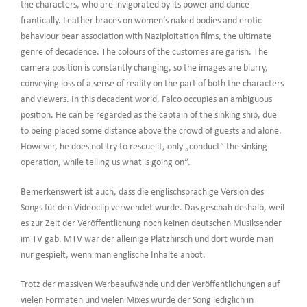
the characters, who are invigorated by its power and dance
frantically. Leather braces on women’s naked bodies and erotic
behaviour bear association with Naziploitation films, the ultimate
genre of decadence. The colours of the customes are garish. The
camera position is constantly changing, so the images are blurry,
conveying loss of a sense of reality on the part of both the characters
and viewers. In this decadent world, Falco occupies an ambiguous
position. He can be regarded as the captain of the sinking ship, due
to being placed some distance above the crowd of guests and alone.
However, he does not try to rescue it, only „conduct“ the sinking
operation, while telling us what is going on“.
Bemerkenswert ist auch, dass die englischsprachige Version des
Songs für den Videoclip verwendet wurde. Das geschah deshalb, weil
es zur Zeit der Veröffentlichung noch keinen deutschen Musiksender
im TV gab. MTV war der alleinige Platzhirsch und dort wurde man
nur gespielt, wenn man englische Inhalte anbot.
Trotz der massiven Werbeaufwände und der Veröffentlichungen auf
vielen Formaten und vielen Mixes wurde der Song lediglich in