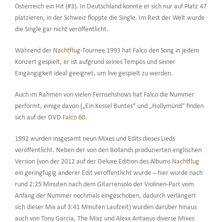
Österreich ein Hit (#3). In Deutschland konnte er sich nur auf Platz 47
platzieren, in der Schweiz floppte die Single. Im Rest der Welt wurde
die Single gar nicht veröffentlicht.
Während der
Nachtflug
-Tournee 1993 hat Falco den Song in jedem
Konzert gespielt, er ist aufgrund seines Tempos und seiner
Eingängigkeit ideal geeignet, um live gespielt zu werden.
Auch im Rahmen von vielen Fernsehshows hat Falco die Nummer
performt, einige davon („Ein Kessel Buntes“ und „Hollymünd“ finden
sich auf der DVD
Falco 60
.
1992 wurden insgesamt neun Mixes und Edits dieses Lieds
veröffentlicht. Neben der von den Bollands produzierten englischen
Version (von der 2012 auf der Deluxe Edition des Albums
Nachtflug
ein geringfügig anderer Edit veröffentlicht wurde – hier wurde nach
rund 2:25 Minuten nach dem Gitarrensolo der Violinen-Part vom
Anfang der Nummer nochmals eingeschoben, dadurch verlängert
sich dieser Mix auf 3:41 Minuten Laufzeit) wurden darüber hinaus
auch von Tony Garcia, The Mixz und Alexx Antaeus diverse Mixes