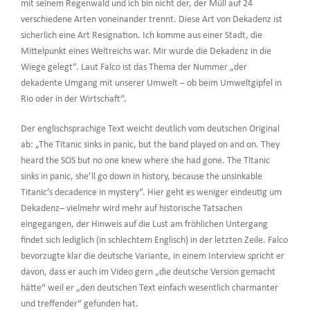
mit seinem Regenwald und ich bin nicht der, der Müll auf 24
verschiedene Arten voneinander trennt. Diese Art von Dekadenz ist
sicherlich eine Art Resignation. Ich komme aus einer Stadt, die
Mittelpunkt eines Weltreichs war. Mir wurde die Dekadenz in die
Wiege gelegt“. Laut Falco ist das Thema der Nummer „der
dekadente Umgang mit unserer Umwelt – ob beim Umweltgipfel in
Rio oder in der Wirtschaft“.
Der englischsprachige Text weicht deutlich vom deutschen Original
ab: „The Titanic sinks in panic, but the band played on and on. They
heard the SOS but no one knew where she had gone. The Titanic
sinks in panic, she’ll go down in history, because the unsinkable
Titanic’s decadence in mystery“. Hier geht es weniger eindeutig um
Dekadenz– vielmehr wird mehr auf historische Tatsachen
eingegangen, der Hinweis auf die Lust am fröhlichen Untergang
findet sich lediglich (in schlechtem Englisch) in der letzten Zeile. Falco
bevorzugte klar die deutsche Variante, in einem Interview spricht er
davon, dass er auch im Video gern „die deutsche Version gemacht
hätte“ weil er „den deutschen Text einfach wesentlich charmanter
und treffender“ gefunden hat.