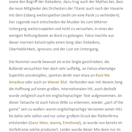
sowie den Begriff der Dekadenz, dazu trug auch der Mythos bei, dass
die neun Mitglieder des Orchesters der Titanic auch nach der Havarie
mit dem Eisberg weiterspielten (wohl um eine Panik zu verhindern).
Der Legende nach entschieden die Musiker bis zum bitteren
Untergang weiterzuspielen und nicht zu versuchen, in eines der
wenigen Rettungsboote an Bord zu gelangen. Falco machte aus
dieser marinen Katastrophe einen Song über Dekadenz,
Überheblichkeit, Ignoranz und der Lust am Untergang.
Die Nummer wurde bewusst als erste Single geschrieben, die
Bollands versuchten hier doch sehr auffällig, an Falcos ehemalige
Superhits anzuknüpfen, spontan denkt man etwa an
Rock Me
Amadeus
oder auch an
Wiener Blut
. Verbunden war mit diesem Song
die Hoffnung auf einen großen, internationalen Hit, auch deshalb
wurde zeitgleich auch ein englischsprachiger Text aufgenommen. An
dieser Tatsache ist auch Falcos Wille zu erkennen, wieder „part of the
game“ sein zu wollen: waren englischsprachige Versionen seiner Hits
bis dahin sehr selten und nur unter großem Druck der Plattenfirma
entstanden (
Ganz Wien
,
Jeanny
,
Emotional
), so wurde nun bereits im
Vorfeld eine solche produziert. Leider wurde dieser Mix dann nur im