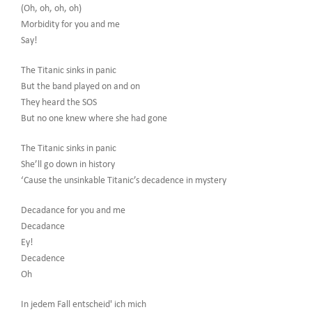
(Oh, oh, oh, oh)
Morbidity for you and me
Say!
The Titanic sinks in panic
But the band played on and on
They heard the SOS
But no one knew where she had gone
The Titanic sinks in panic
She’ll go down in history
‘Cause the unsinkable Titanic’s decadence in mystery
Decadance for you and me
Decadance
Ey!
Decadence
Oh
In jedem Fall entscheid' ich mich