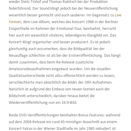
wieder Dietz Tinhof und Thomas Rabitsch bei der Produktion
federführend. Der Sound klingt jedoch bei der Neuveröffentlichung
wesentlich besser gemischt und auch sauberer. Im Gegensatz zu
Live
Forever
, dem Live-Album, welches das Konzert 1986 in der Berliner
Eissporthalle im Rahmen der Emotional-Tour, beinhaltet, herrscht
hier auch ein wesentlich vitaleres, lebendigeres Klangbild vor. Das
Konzert klingt organischer und besser produziert. Es ist jedoch
gleichzeitig auch anzumerken, dass die Bildqualität bei der
Neuauflage schlechter ist als bei der Erstveröffentlichung. Das hängt
damit zusammen, dass beim Re-Release zusätzliche
Amateurvideoaufnahmen eingebaut wurden. Um die visuellen
Qualitätsunterschiede nicht allzu offensichtlich werden zu lassen,
verschlechterte man absichtlich die Bilder der ORF-Aufnahmen.
Natürlich ist aufgrund des Einbaus von neuen Szenen auch der
Bildschnitt unterschiedlich, darüber hinaus bietet die
Wiederveröffentlichung nun ein 16:9-Bild.
Beide DVD-Veröffentlichungen beinhalten Bonus Features: während
auf dem 2004-Release ein rund 45-minütiger Ausschnitt aus einem
Konzert Falcos in der Wiener Stadthalle im Jahr 1985 inkludiert ist