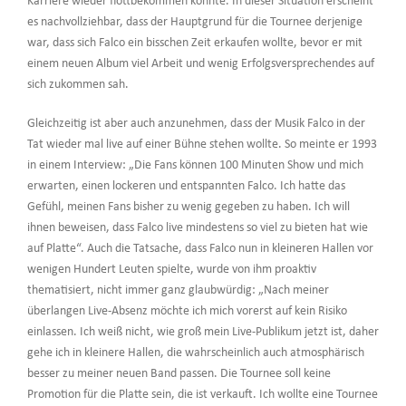
Karriere wieder flottbekommen könnte. In dieser Situation erscheint
es nachvollziehbar, dass der Hauptgrund für die Tournee derjenige
war, dass sich Falco ein bisschen Zeit erkaufen wollte, bevor er mit
einem neuen Album viel Arbeit und wenig Erfolgsversprechendes auf
sich zukommen sah.
Gleichzeitig ist aber auch anzunehmen, dass der Musik Falco in der
Tat wieder mal live auf einer Bühne stehen wollte. So meinte er 1993
in einem Interview: „Die Fans können 100 Minuten Show und mich
erwarten, einen lockeren und entspannten Falco. Ich hatte das
Gefühl, meinen Fans bisher zu wenig gegeben zu haben. Ich will
ihnen beweisen, dass Falco live mindestens so viel zu bieten hat wie
auf Platte“. Auch die Tatsache, dass Falco nun in kleineren Hallen vor
wenigen Hundert Leuten spielte, wurde von ihm proaktiv
thematisiert, nicht immer ganz glaubwürdig: „Nach meiner
überlangen Live-Absenz möchte ich mich vorerst auf kein Risiko
einlassen. Ich weiß nicht, wie groß mein Live-Publikum jetzt ist, daher
gehe ich in kleinere Hallen, die wahrscheinlich auch atmosphärisch
besser zu meiner neuen Band passen. Die Tournee soll keine
Promotion für die Platte sein, die ist verkauft. Ich wollte eine Tournee