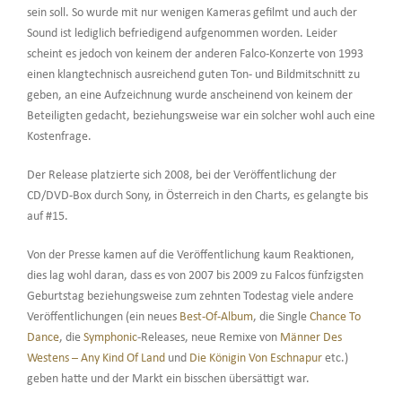
sein soll. So wurde mit nur wenigen Kameras gefilmt und auch der
Sound ist lediglich befriedigend aufgenommen worden. Leider
scheint es jedoch von keinem der anderen Falco-Konzerte von 1993
einen klangtechnisch ausreichend guten Ton- und Bildmitschnitt zu
geben, an eine Aufzeichnung wurde anscheinend von keinem der
Beteiligten gedacht, beziehungsweise war ein solcher wohl auch eine
Kostenfrage.
Der Release platzierte sich 2008, bei der Veröffentlichung der
CD/DVD-Box durch Sony, in Österreich in den Charts, es gelangte bis
auf #15.
Von der Presse kamen auf die Veröffentlichung kaum Reaktionen,
dies lag wohl daran, dass es von 2007 bis 2009 zu Falcos fünfzigsten
Geburtstag beziehungsweise zum zehnten Todestag viele andere
Veröffentlichungen (ein neues
Best-Of-Album
, die Single
Chance To
Dance
, die
Symphonic
-Releases, neue Remixe von
Männer Des
Westens – Any Kind Of Land
und
Die Königin Von Eschnapur
etc.)
geben hatte und der Markt ein bisschen übersättigt war.