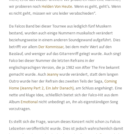
wir probieren noch
Helden Von Heute
. Wenn es geht, geht’s. Wenn
es nicht geht, müssen wir uns leider verabschieden“.
Da Falcos Band bei dieser Tournee aus lediglich fünf Musikern
bestand, wurden auch einige Nummern musikalisch verändert
beziehungsweise in einem anderen Soundgewand aufgeführt. Dies
betrifft vor allem
Der Kommissar
, bei dem mehr Wert auf den
Basslauf, und weniger auf das Gitarrenriff gelegt wurde. Auch singt
Falco bei dieser Nummer die letzten Refrains in der
englischsprachigen Version, die ja 1982 von After The Fire bekannt
gemacht wurde. Auch
Jeanny
wurde verändert, statt dem langen
Outro wurde hier der Refrain des zweiten Teils der Saga,
Coming
Home (Jeanny Part 2, Ein Jahr Danach)
, am Schluss angehängt. Eine
nette und kluge Idee, schließlich bietet sich der Falco-Hit aus dem
Album
Emotional
nicht unbedingt an, ihn als eigenständigen Song
vorzutragen.
Es stellt sich die Frage, warum dieses Konzert nicht schon zu Falcos
Lebzeiten veröffentlicht wurde. Dies ist jedoch wahrscheinlich damit