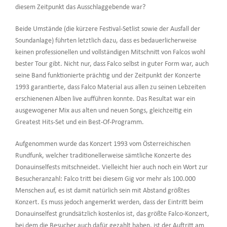
diesem Zeitpunkt das Ausschlaggebende war?
Beide Umstände (die kürzere Festival-Setlist sowie der Ausfall der
Soundanlage) führten letztlich dazu, dass es bedauerlicherweise
keinen professionellen und vollständigen Mitschnitt von Falcos wohl
bester Tour gibt. Nicht nur, dass Falco selbst in guter Form war, auch
seine Band funktionierte prächtig und der Zeitpunkt der Konzerte
1993 garantierte, dass Falco Material aus allen zu seinen Lebzeiten
erschienenen Alben live aufführen konnte. Das Resultat war ein
ausgewogener Mix aus alten und neuen Songs, gleichzeitig ein
Greatest Hits-Set und ein Best-Of-Programm.
Aufgenommen wurde das Konzert 1993 vom Österreichischen
Rundfunk, welcher traditionellerweise sämtliche Konzerte des
Donauinselfests mitschneidet. Vielleicht hier auch noch ein Wort zur
Besucheranzahl: Falco tritt bei diesem Gig vor mehr als 100.000
Menschen auf, es ist damit natürlich sein mit Abstand größtes
Konzert. Es muss jedoch angemerkt werden, dass der Eintritt beim
Donauinselfest grundsätzlich kostenlos ist, das größte Falco-Konzert,
bei dem die Besucher auch dafür gezahlt haben, ist der Auftritt am