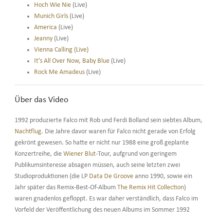
Hoch Wie Nie
(Live)
Munich Girls
(Live)
America
(Live)
Jeanny
(Live)
Vienna Calling (Live)
It’s All Over Now, Baby Blue
(Live)
Rock Me Amadeus
(Live)
Über das Video
1992 produzierte Falco mit Rob und Ferdi Bolland sein siebtes Album,
Nachtflug
. Die Jahre davor waren für Falco nicht gerade von Erfolg
gekrönt gewesen. So hatte er nicht nur 1988 eine groß geplante
Konzertreihe, die
Wiener Blut
-Tour, aufgrund von geringem
Publikumsinteresse absagen müssen, auch seine letzten zwei
Studioproduktionen (die LP
Data De Groove
anno 1990, sowie ein
Jahr später das Remix-Best-Of-Album
The Remix Hit Collection
)
waren gnadenlos gefloppt. Es war daher verständlich, dass Falco im
Vorfeld der Veröffentlichung des neuen Albums im Sommer 1992