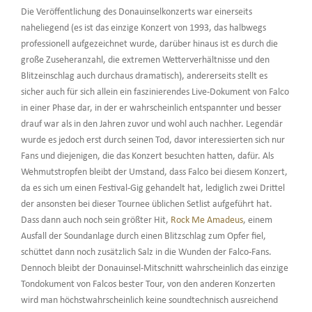
Die Veröffentlichung des Donauinselkonzerts war einerseits
naheliegend (es ist das einzige Konzert von 1993, das halbwegs
professionell aufgezeichnet wurde, darüber hinaus ist es durch die
große Zuseheranzahl, die extremen Wetterverhältnisse und den
Blitzeinschlag auch durchaus dramatisch), andererseits stellt es
sicher auch für sich allein ein faszinierendes Live-Dokument von Falco
in einer Phase dar, in der er wahrscheinlich entspannter und besser
drauf war als in den Jahren zuvor und wohl auch nachher. Legendär
wurde es jedoch erst durch seinen Tod, davor interessierten sich nur
Fans und diejenigen, die das Konzert besuchten hatten, dafür. Als
Wehmutstropfen bleibt der Umstand, dass Falco bei diesem Konzert,
da es sich um einen Festival-Gig gehandelt hat, lediglich zwei Drittel
der ansonsten bei dieser Tournee üblichen Setlist aufgeführt hat.
Dass dann auch noch sein größter Hit,
Rock Me Amadeus
, einem
Ausfall der Soundanlage durch einen Blitzschlag zum Opfer fiel,
schüttet dann noch zusätzlich Salz in die Wunden der Falco-Fans.
Dennoch bleibt der Donauinsel-Mitschnitt wahrscheinlich das einzige
Tondokument von Falcos bester Tour, von den anderen Konzerten
wird man höchstwahrscheinlich keine soundtechnisch ausreichend