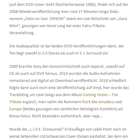
(auf dem DVD-Cover steht fälschlicherweise 1986), findet sich auf der
2008-Wiederveröffentlichung eine rund 17 Minuten lange Doku
namens „Falco on tour 1993/94“ sowie ein Live-Mitschnitt von „Ganz
Wien“, gesungen von Hansi Lang bei einer Falco-Tribute-
Veranstaltung.
Die Audioqualität ist bei beiden DVD-Veröffentlichungen ident, der
Ton liegt sowohl in 2.0 Stereo als auch in 5.1 Surround vor.
2009 brachte Sony den Konzertmitschnitt auch separat, sowohl auf
CD als auch auf DVD heraus. 2013 wurden die Audio-Aufnahmen
remastered und digital als Download veröffentlicht. 2018 schließlich
folgte dann auch noch eine Veröffentlichung auf Vinyl, hier wurde das
Tracklisting um zwei Songs aus dem Album
Coming Home – The
Tribute
ergänzt, man nahm die Nummern
Rock Me Amadeus
und
Europa
(beides gesungen von sämtlichen beteiligten Künstlern) als
Bonus hinzu. Nicht besonders authentisch, aber naja…
Wurde die „L.I.V.E. Donauinsel“-Erstauflage von Label Point noch im
wenig liebevollen rot/schwarzen Cover-Design gestaltet, bei dem ein