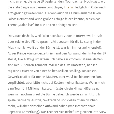
nicht an eine, die neue LP begleitenden, Tour dachte. Noch dazu, wo
die erste Single aus diesem Longplayer,
Titanic
, lediglich in Österreich
erfolgreich gewesen war. Als dann auch das Album außerhalb von
Falcos Heimatland keine großen Erfolge feiern konnte, schien das
Thema „Falco live“ für alle Zeiten erledigt zu sein.
Dies auch deshalb, weil Falco noch kurz zuvor in Interviews kritisch
über solche Live-Pläne sprach: „Mit Leuten, für die Leistung in der
Musik nur Schweiß auf der Bühne ist, war ich immer auf Kriegsfuß.
Außer Prince könnte derzeit niemand den Aufwand, der hinter der LP
steckt, live 100%ig umsetzen. Ich habe ein Problem: Meine Platten
sind mit 56 Spuren gemacht. Will ich das live umsetzen, hab ich
tägliche Fixkosten von einer halben Million Schilling. Bin ich ein
Gewerkschafter für meine Musiker, oder was? Ich bin meinen Fans
verpflichtet, aber bitte nicht auf Kosten meiner Existenz. Wenn mich
eine Tour fünf Millionen kostet, müsste ich ein Hirnschüßler sein,
wenn ich nochmals auf die Bühne gehe. Ich werde es nicht tun. Ich
spiele Germany, Austria, Switzerland und vielleicht ein bisschen
mehr, will aber denselben Aufwand haben (wie internationale
Popstars; Anmerkung). Das rechnet sich nicht“. Im gleichen Interview