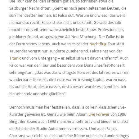
Die Tour kam bei den Kritikern gut an, so schrieben etwa die
Salzburger Nachrichten: „Geht es nach jenen seltsamen Leuten, die
sich Trendsetter nennen, ist Falco out. Warum und wieso, das weiß
niemand so recht. Falco ist das nicht unbekannt. Gerade deshalb
macht er derzeit seine wahrscheinlich beste Show. Professioneller,
glasklarer Sound, ausgewogene Alt-Neu-Mischung. Der Falke ist in
der Form seines Lebens, auch wenn es bei der
Nachtflug
-Tour statt
Tausender vorerst nur Hunderte Zuseher sind. Falco singt von der
Titanic
und vom Untergang – er selbst ist weit davon entfernt“. Auch
Falco war von der Tour und besonders vom Donauinselfest-Konzert
sehr angetan: „Das was das wichtigste Konzert des Jahres, es war ein
wunderbares Konzert, die Leute waren irrsinnig tapfer, waren nass
bis auf die Haut, desto nasser, desto besser wurde es eigentlich. Ich
bin sehr stolz und sehr glücklich“.
Dennoch muss man hier feststellen, dass Falco kein klassischer Live-
Künstler gewesen ist. Genau wie beim Album
Live Forever
von 1986
klingt der Sound auch 1993 manchmal sehr brav und bieder und lässt
die Schärfe der Studio-Aufnahmen vermissen. Und auch Falcos
Charisma war nicht so leicht auf eine Bühne und in ein stundenlanges