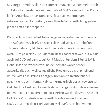
Salzburger Residenzplatz im Sommer 1996, hier versammelten sich
zu Falcos Karrierehöhepunkt mehr als 20.000 Menschen. Das Konzert
lief im Anschluss an das Donauinselfest auch mehrmals im
österreichischen Fernsehen, eine offizielle Veröffentlichung gab es
jedoch erst elf Jahre später.
Klangtechnisch aufpoliert beziehungsweise restauriert wurden die
Ton-Aufnahmen schließlich nach Falcos Tod von Dietz Tinhof und
Thomas Rabitsch, letztere produzierte das Live-Dokument dann
auch. Dies passierte 2004, als man dieses Konzert sowohl auf CD als
auch auf DVD auf dem Label Point Music unter dem Titel „L.I.V.E.
Donauinsel“ veröffentlichte. Beide Formate waren schnell
ausverkauft, auch weil es rechtliche Probleme gab, anscheinend
wurde vom Label keine Lizenzgebühren an die Rechteinhaber
gezahlt und auch Thomas Rabitsch Firma erhielt gerüchteweise kein
Geld für Ihre Leistung. Es wurde danach angekündigt, dass es einen
neuen, rechtlich sauberen, Release geben würde, das war 2008 der
Fall, Sony Music Austria veröffentlichte das Konzert in einem
CD/DVD-Set mit dem Titel „Donauinsel Live“. Auch hier waren