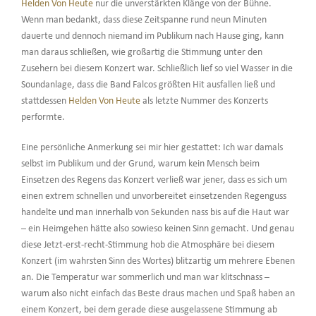
Helden Von Heute
nur die unverstärkten Klänge von der Bühne.
Wenn man bedankt, dass diese Zeitspanne rund neun Minuten
dauerte und dennoch niemand im Publikum nach Hause ging, kann
man daraus schließen, wie großartig die Stimmung unter den
Zusehern bei diesem Konzert war. Schließlich lief so viel Wasser in die
Soundanlage, dass die Band Falcos größten Hit ausfallen ließ und
stattdessen
Helden Von Heute
als letzte Nummer des Konzerts
performte.
Eine persönliche Anmerkung sei mir hier gestattet: Ich war damals
selbst im Publikum und der Grund, warum kein Mensch beim
Einsetzen des Regens das Konzert verließ war jener, dass es sich um
einen extrem schnellen und unvorbereitet einsetzenden Regenguss
handelte und man innerhalb von Sekunden nass bis auf die Haut war
– ein Heimgehen hätte also sowieso keinen Sinn gemacht. Und genau
diese Jetzt-erst-recht-Stimmung hob die Atmosphäre bei diesem
Konzert (im wahrsten Sinn des Wortes) blitzartig um mehrere Ebenen
an. Die Temperatur war sommerlich und man war klitschnass –
warum also nicht einfach das Beste draus machen und Spaß haben an
einem Konzert, bei dem gerade diese ausgelassene Stimmung ab