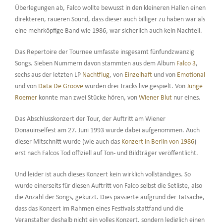
Überlegungen ab, Falco wollte bewusst in den kleineren Hallen einen
direkteren, raueren Sound, dass dieser auch billiger zu haben war als
eine mehrköpfige Band wie 1986, war sicherlich auch kein Nachteil.
Das Repertoire der Tournee umfasste insgesamt fünfundzwanzig
Songs. Sieben Nummern davon stammten aus dem Album
Falco 3
,
sechs aus der letzten LP
Nachtflug
, von
Einzelhaft
und von
Emotional
und von
Data De Groove
wurden drei Tracks live gespielt. Von
Junge
Roemer
konnte man zwei Stücke hören, von
Wiener Blut
nur eines.
Das Abschlusskonzert der Tour, der Auftritt am Wiener
Donauinselfest am 27. Juni 1993 wurde dabei aufgenommen. Auch
dieser Mitschnitt wurde (wie auch das
Konzert in Berlin von 1986
)
erst nach Falcos Tod offiziell auf Ton- und Bildträger veröffentlicht.
Und leider ist auch dieses Konzert kein wirklich vollständiges. So
wurde einerseits für diesen Auftritt von Falco selbst die Setliste, also
die Anzahl der Songs, gekürzt. Dies passierte aufgrund der Tatsache,
dass das Konzert im Rahmen eines Festivals stattfand und die
Veranstalter deshalb nicht ein volles Konzert, sondern lediglich einen