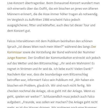
Live-Konzert übertragenbar. Beim Donauinsel-Konzert wundert man
sich einerseits über das Outfit, das ein bisschen an jenes von älteren
Männern erinnert, die die Hose immer höher tragen als notwendig.
Im Vergleich zu Auftritten 1986 erscheint Falco jedoch
ausgeglichener, fitter und lebhafter, auch dies tat dieser Tour und
dem Konzert gut.
Falcos Interaktionen mit dem Publikum beinhalten den schönen
Spruch „Ist dieses Wien noch mein Wien?“ während des Songs
Der
Kommissar
sowie die Vorstellung der Band während der Nummer
Junge Roemer
. Der Großteil der Kommunikation erstreckt sich jedoch
auf das Wetter und den Blitzeinschlag: „Ihr seid ein Wahnsinn! Es
regnet in Strömen und ihr seid da. Ich liebe euch! Vielen Dank!“
Nachdem klar war, dass die Soundanlage vom Blitzeinschlag
betroffen war, informiert Falco sein Publikum mit „Wir haben ein
bisschen ein Problem, glaub ich. Wir sind noch nicht fertig. Wir
checken nochmal die Anlage, ob es geht mit der Anlage. Wenn es
geht, spielen wir weiter!“. Schlussendlich muss jedoch auch Falco
aufgeben: „Freunde, was sollen wir machen? Die Anlage geht nicht
mehr, es ist das Wasser drinnen. Wir probieren noch eine Nummer,