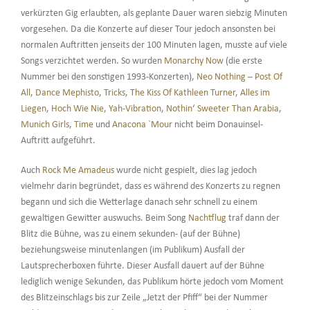
verkürzten Gig erlaubten, als geplante Dauer waren siebzig Minuten
vorgesehen. Da die Konzerte auf dieser Tour jedoch ansonsten bei
normalen Auftritten jenseits der 100 Minuten lagen, musste auf viele
Songs verzichtet werden. So wurden
Monarchy Now
(die erste
Nummer bei den sonstigen 1993-Konzerten),
Neo Nothing – Post Of
All
,
Dance Mephisto
,
Tricks
,
The Kiss Of Kathleen Turner
,
Alles im
Liegen
,
Hoch Wie Nie
,
Yah-Vibration
,
Nothin‘ Sweeter Than Arabia
,
Munich Girls
,
Time
und
Anacona `Mour
nicht beim Donauinsel-
Auftritt aufgeführt.
Auch
Rock Me Amadeus
wurde nicht gespielt, dies lag jedoch
vielmehr darin begründet, dass es während des Konzerts zu regnen
begann und sich die Wetterlage danach sehr schnell zu einem
gewaltigen Gewitter auswuchs. Beim Song
Nachtflug
traf dann der
Blitz die Bühne, was zu einem sekunden- (auf der Bühne)
beziehungsweise minutenlangen (im Publikum) Ausfall der
Lautsprecherboxen führte. Dieser Ausfall dauert auf der Bühne
lediglich wenige Sekunden, das Publikum hörte jedoch vom Moment
des Blitzeinschlags bis zur Zeile „Jetzt der Pfiff“ bei der Nummer