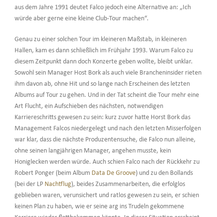
aus dem Jahre 1991 deutet Falco jedoch eine Alternative an: „Ich
würde aber gerne eine kleine Club-Tour machen“.
Genau zu einer solchen Tour im kleineren Maßstab, in kleineren
Hallen, kam es dann schließlich im Frühjahr 1993. Warum Falco zu
diesem Zeitpunkt dann doch Konzerte geben wollte, bleibt unklar.
Sowohl sein Manager Host Bork als auch viele Brancheninsider rieten
ihm davon ab, ohne Hit und so lange nach Erscheinen des letzten
Albums auf Tour zu gehen. Und in der Tat scheint die Tour mehr eine
Art Flucht, ein Aufschieben des nächsten, notwendigen
Karriereschritts gewesen zu sein: kurz zuvor hatte Horst Bork das
Management Falcos niedergelegt und nach den letzten Misserfolgen
war klar, dass die nächste Produzentensuche, die Falco nun alleine,
ohne seinen langjährigen Manager, angehen musste, kein
Honiglecken werden würde. Auch schien Falco nach der Rückkehr zu
Robert Ponger (beim Album
Data De Groove
) und zu den Bollands
(bei der LP
Nachtflug
), beides Zusammenarbeiten, die erfolglos
geblieben waren, verunsichert und ratlos gewesen zu sein, er schien
keinen Plan zu haben, wie er seine arg ins Trudeln gekommene