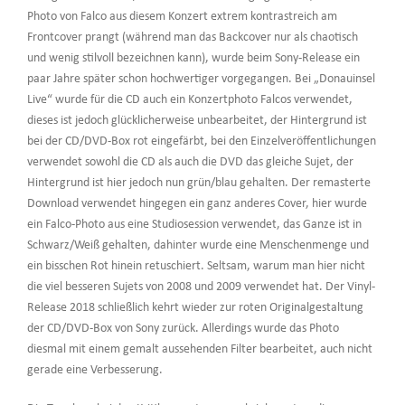
Photo von Falco aus diesem Konzert extrem kontrastreich am
Frontcover prangt (während man das Backcover nur als chaotisch
und wenig stilvoll bezeichnen kann), wurde beim Sony-Release ein
paar Jahre später schon hochwertiger vorgegangen. Bei „Donauinsel
Live“ wurde für die CD auch ein Konzertphoto Falcos verwendet,
dieses ist jedoch glücklicherweise unbearbeitet, der Hintergrund ist
bei der CD/DVD-Box rot eingefärbt, bei den Einzelveröffentlichungen
verwendet sowohl die CD als auch die DVD das gleiche Sujet, der
Hintergrund ist hier jedoch nun grün/blau gehalten. Der remasterte
Download verwendet hingegen ein ganz anderes Cover, hier wurde
ein Falco-Photo aus eine Studiosession verwendet, das Ganze ist in
Schwarz/Weiß gehalten, dahinter wurde eine Menschenmenge und
ein bisschen Rot hinein retuschiert. Seltsam, warum man hier nicht
die viel besseren Sujets von 2008 und 2009 verwendet hat. Der Vinyl-
Release 2018 schließlich kehrt wieder zur roten Originalgestaltung
der CD/DVD-Box von Sony zurück. Allerdings wurde das Photo
diesmal mit einem gemalt aussehenden Filter bearbeitet, auch nicht
gerade eine Verbesserung.