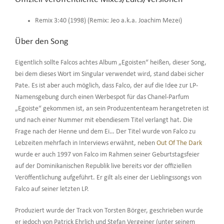
Remix 3:40 (1998) (Remix: Jeo a.k.a. Joachim Mezei)
Über den Song
Eigentlich sollte Falcos achtes Album „Egoisten“ heißen, dieser Song,
bei dem dieses Wort im Singular verwendet wird, stand dabei sicher
Pate. Es ist aber auch möglich, dass Falco, der auf die Idee zur LP-
Namensgebung durch einen Werbespot für das Chanel-Parfum
„Egoiste“ gekommen ist, an sein Produzententeam herangetreten ist
und nach einer Nummer mit ebendiesem Titel verlangt hat. Die
Frage nach der Henne und dem Ei… Der Titel wurde von Falco zu
Lebzeiten mehrfach in Interviews erwähnt, neben
Out Of The Dark
wurde er auch 1997 von Falco im Rahmen seiner Geburtstagsfeier
auf der Dominikanischen Republik live bereits vor der offiziellen
Veröffentlichung aufgeführt. Er gilt als einer der Lieblingssongs von
Falco auf seiner letzten LP.
Produziert wurde der Track von Torsten Börger, geschrieben wurde
er jedoch von Patrick Ehrlich und Stefan Vergeiner (unter seinem