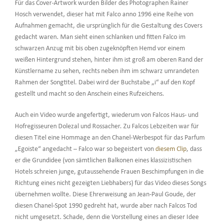
Für das Cover-Artwork wurden Bilder des Photographen Rainer
Hosch verwendet, dieser hat mit Falco anno 1996 eine Reihe von
Aufnahmen gemacht, die ursprünglich für die Gestaltung des Covers
gedacht waren. Man sieht einen schlanken und fitten Falco im
schwarzen Anzug mit bis oben zugeknöpften Hemd vor einem
weißen Hintergrund stehen, hinter ihm ist groß am oberen Rand der
Künstlername zu sehen, rechts neben ihm im schwarz umrandeten
Rahmen der Songtitel. Dabei wird der Buchstabe „i“ auf den Kopf
gestellt und macht so den Anschein eines Rufzeichens.
Auch ein Video wurde angefertigt, wiederum von Falcos Haus- und
Hofregisseuren Dolezal und Rossacher. Zu Falcos Lebzeiten war für
diesen Titel eine Hommage an den Chanel-Werbespot für das Parfum
„Egoiste“ angedacht – Falco war so begeistert von
diesem Clip
, dass
er die Grundidee (von sämtlichen Balkonen eines klassizistischen
Hotels schreien junge, gutaussehende Frauen Beschimpfungen in die
Richtung eines nicht gezeigten Liebhabers) für das Video dieses Songs
übernehmen wollte. Diese Ehrerweisung an Jean-Paul Goude, der
diesen Chanel-Spot 1990 gedreht hat, wurde aber nach Falcos Tod
nicht umgesetzt. Schade, denn die Vorstellung eines an dieser Idee