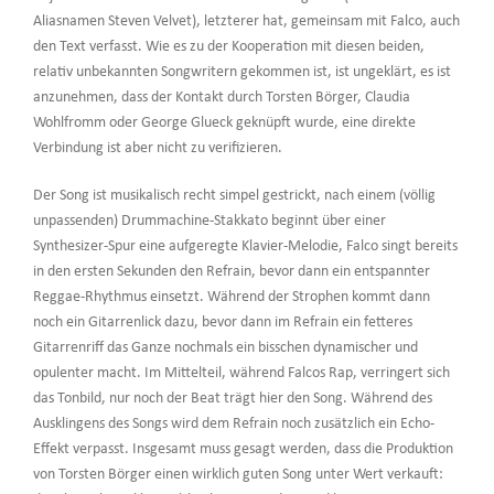
Aliasnamen Steven Velvet), letzterer hat, gemeinsam mit Falco, auch
den Text verfasst. Wie es zu der Kooperation mit diesen beiden,
relativ unbekannten Songwritern gekommen ist, ist ungeklärt, es ist
anzunehmen, dass der Kontakt durch Torsten Börger, Claudia
Wohlfromm oder George Glueck geknüpft wurde, eine direkte
Verbindung ist aber nicht zu verifizieren.
Der Song ist musikalisch recht simpel gestrickt, nach einem (völlig
unpassenden) Drummachine-Stakkato beginnt über einer
Synthesizer-Spur eine aufgeregte Klavier-Melodie, Falco singt bereits
in den ersten Sekunden den Refrain, bevor dann ein entspannter
Reggae-Rhythmus einsetzt. Während der Strophen kommt dann
noch ein Gitarrenlick dazu, bevor dann im Refrain ein fetteres
Gitarrenriff das Ganze nochmals ein bisschen dynamischer und
opulenter macht. Im Mittelteil, während Falcos Rap, verringert sich
das Tonbild, nur noch der Beat trägt hier den Song. Während des
Ausklingens des Songs wird dem Refrain noch zusätzlich ein Echo-
Effekt verpasst. Insgesamt muss gesagt werden, dass die Produktion
von Torsten Börger einen wirklich guten Song unter Wert verkauft: