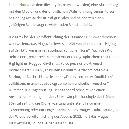
Leben Noch
, aus dem diese Lyrics recycelt wurden) eine Abrechnung
mit den Medien und der öffentlichen Wahrnehmung seiner Person
beziehungsweise der Kunstfigur Falco und beinhalten einen
gehörigen Schuss augenzwinkernden Selbstmitleids.
Die Kritik bei der Veröffentlichung der Nummer 1998 war durchaus
wohlwollend, das Magazin News schreibt von einem „raren Highlight
auf der LP“, von einem „autobiographischen Song“. Auch das Profil
sieht einen „potenziellen Smash mit autobiographischem Inhalt, ein
Highlight im Reggae-Rhythmus, Falco pur, nur elektronisch
modernisiert“. Einen „absoluten Ohrwurmverdacht“ orten die
Salzburger Nachrichten, sie sehen „Falcos Liedtexter-Qualitäten“
aufblitzen, in einer „autobiographischen und selbstironischen“
Nummer. Die Tageszeitung Der Standard schreibt von einer
Auseinandersetzung mit der „Einzelkämpfer-Ideologie der frühen
80er Jahre“ und die Kronen-Zeitung unterstellt Falco eine
„Abrechnung oder ein Eingeständnis seines Images“. Jahre später, bei
der Wiederveröffentlichung des Albums 2012, hört das Magazin
Musikexpress/Sounds „einen eitlen“ Titel.