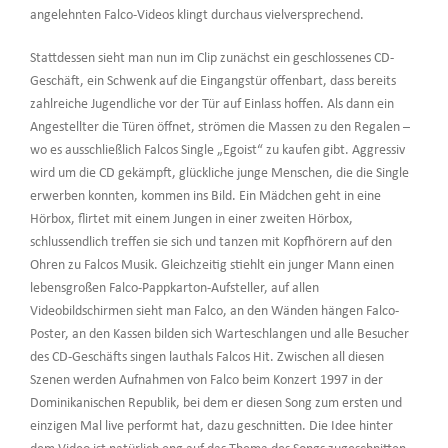
angelehnten Falco-Videos klingt durchaus vielversprechend.
Stattdessen sieht man nun im Clip zunächst ein geschlossenes CD-
Geschäft, ein Schwenk auf die Eingangstür offenbart, dass bereits
zahlreiche Jugendliche vor der Tür auf Einlass hoffen. Als dann ein
Angestellter die Türen öffnet, strömen die Massen zu den Regalen –
wo es ausschließlich Falcos Single „Egoist“ zu kaufen gibt. Aggressiv
wird um die CD gekämpft, glückliche junge Menschen, die die Single
erwerben konnten, kommen ins Bild. Ein Mädchen geht in eine
Hörbox, flirtet mit einem Jungen in einer zweiten Hörbox,
schlussendlich treffen sie sich und tanzen mit Kopfhörern auf den
Ohren zu Falcos Musik. Gleichzeitig stiehlt ein junger Mann einen
lebensgroßen Falco-Pappkarton-Aufsteller, auf allen
Videobildschirmen sieht man Falco, an den Wänden hängen Falco-
Poster, an den Kassen bilden sich Warteschlangen und alle Besucher
des CD-Geschäfts singen lauthals Falcos Hit. Zwischen all diesen
Szenen werden Aufnahmen von Falco beim Konzert 1997 in der
Dominikanischen Republik, bei dem er diesen Song zum ersten und
einzigen Mal live performt hat, dazu geschnitten. Die Idee hinter