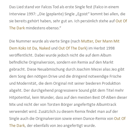
Das Lied stand vor Falcos Tod als erste Single fest (Falco in einem
Interview 1997: „Die (geplante) Single „Egoist“ kommt bei allen, die
sie bereits gehört haben, sehr gut an. Ich persönlich stehe auf
Out Of
The Dark
mindestens ebenso.“
Die Nummer wurde als vierte Singe (nach
Mutter, Der Mann Mit
Dem Koks Ist Da
,
Naked
und
Out Of The Dark
) im Herbst 1998
veröffentlicht. Dabei wurde jedoch nicht die auf dem Album
befindliche Originalversion, sondern ein Remix auf den Markt
gebracht. Diese Neuabmischung durch Joachim Mezei alias Jeo gibt
dem Song den nötigen Drive und die dringend notwendige Frische
und Modernität, die dem Original mit seiner biederen Produktion
abgeht. Der durchgehend progressivere Sound gibt dem Titel mehr
Hitpotential, kein Wunder, dass auf den meisten Best Of-Alben dieser
Mix und nicht der von Torsten Börger angefertigte Albumtrack
verwendet wird. Zusätzlich zu diesem Remix findet man auf der
Single auch die Originalversion sowie einen Dance-Remix von
Out Of
The Dark
, der ebenfalls von Jeo angefertigt wurde.