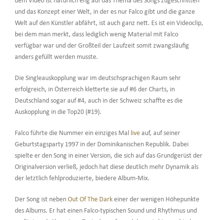
dem Video ist natürlich eng auf das Thema des Songs zugeschnitten
und das Konzept einer Welt, in der es nur Falco gibt und die ganze
Welt auf den Künstler abfährt, ist auch ganz nett. Es ist ein Videoclip,
bei dem man merkt, dass lediglich wenig Material mit Falco
verfügbar war und der Großteil der Laufzeit somit zwangsläufig
anders gefüllt werden musste.
Die Singleauskopplung war im deutschsprachigen Raum sehr
erfolgreich, in Österreich kletterte sie auf #6 der Charts, in
Deutschland sogar auf #4, auch in der Schweiz schaffte es die
Auskopplung in die Top20 (#19).
Falco führte die Nummer ein einziges Mal
live
auf, auf seiner
Geburtstagsparty 1997 in der Dominikanischen Republik. Dabei
spielte er den Song in einer Version, die sich auf das Grundgerüst der
Originalversion verließ, jedoch hat diese deutlich mehr Dynamik als
der letztlich fehlproduzierte, biedere Album-Mix.
Der Song ist neben
Out Of The Dark
einer der wenigen Höhepunkte
des Albums. Er hat einen Falco-typischen Sound und Rhythmus und