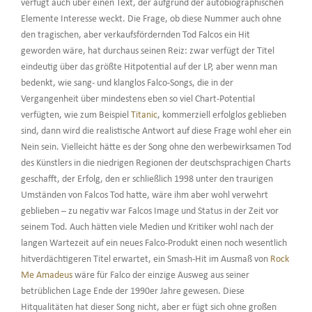
verfügt auch über einen Text, der aufgrund der autobiographischen
Elemente Interesse weckt. Die Frage, ob diese Nummer auch ohne
den tragischen, aber verkaufsfördernden Tod Falcos ein Hit
geworden wäre, hat durchaus seinen Reiz: zwar verfügt der Titel
eindeutig über das größte Hitpotential auf der LP, aber wenn man
bedenkt, wie sang- und klanglos Falco-Songs, die in der
Vergangenheit über mindestens eben so viel Chart-Potential
verfügten, wie zum Beispiel
Titanic
, kommerziell erfolglos geblieben
sind, dann wird die realistische Antwort auf diese Frage wohl eher ein
Nein sein. Vielleicht hätte es der Song ohne den werbewirksamen Tod
des Künstlers in die niedrigen Regionen der deutschsprachigen Charts
geschafft, der Erfolg, den er schließlich 1998 unter den traurigen
Umständen von Falcos Tod hatte, wäre ihm aber wohl verwehrt
geblieben – zu negativ war Falcos Image und Status in der Zeit vor
seinem Tod. Auch hätten viele Medien und Kritiker wohl nach der
langen Wartezeit auf ein neues Falco-Produkt einen noch wesentlich
hitverdächtigeren Titel erwartet, ein Smash-Hit im Ausmaß von
Rock
Me Amadeus
wäre für Falco der einzige Ausweg aus seiner
betrüblichen Lage Ende der 1990er Jahre gewesen. Diese
Hitqualitäten hat dieser Song nicht, aber er fügt sich ohne großen