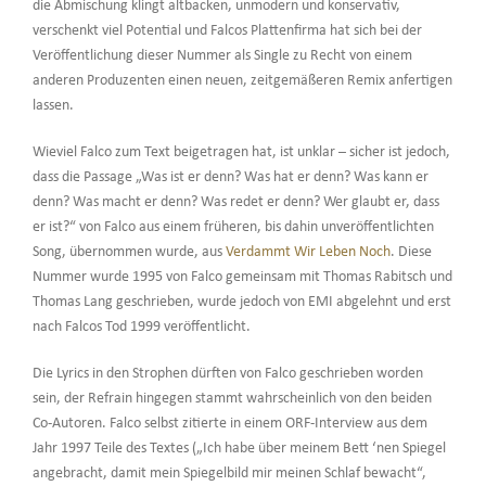
die Abmischung klingt altbacken, unmodern und konservativ,
verschenkt viel Potential und Falcos Plattenfirma hat sich bei der
Veröffentlichung dieser Nummer als Single zu Recht von einem
anderen Produzenten einen neuen, zeitgemäßeren Remix anfertigen
lassen.
Wieviel Falco zum Text beigetragen hat, ist unklar – sicher ist jedoch,
dass die Passage „Was ist er denn? Was hat er denn? Was kann er
denn? Was macht er denn? Was redet er denn? Wer glaubt er, dass
er ist?“ von Falco aus einem früheren, bis dahin unveröffentlichten
Song, übernommen wurde, aus
Verdammt Wir Leben Noch
. Diese
Nummer wurde 1995 von Falco gemeinsam mit Thomas Rabitsch und
Thomas Lang geschrieben, wurde jedoch von EMI abgelehnt und erst
nach Falcos Tod 1999 veröffentlicht.
Die Lyrics in den Strophen dürften von Falco geschrieben worden
sein, der Refrain hingegen stammt wahrscheinlich von den beiden
Co-Autoren. Falco selbst zitierte in einem ORF-Interview aus dem
Jahr 1997 Teile des Textes („Ich habe über meinem Bett ‘nen Spiegel
angebracht, damit mein Spiegelbild mir meinen Schlaf bewacht“,