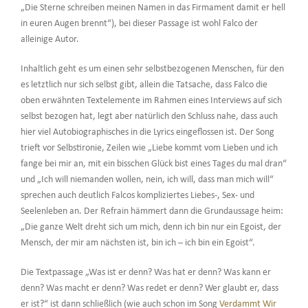
„Die Sterne schreiben meinen Namen in das Firmament damit er hell
in euren Augen brennt“), bei dieser Passage ist wohl Falco der
alleinige Autor.
Inhaltlich geht es um einen sehr selbstbezogenen Menschen, für den
es letztlich nur sich selbst gibt, allein die Tatsache, dass Falco die
oben erwähnten Textelemente im Rahmen eines Interviews auf sich
selbst bezogen hat, legt aber natürlich den Schluss nahe, dass auch
hier viel Autobiographisches in die Lyrics eingeflossen ist. Der Song
trieft vor Selbstironie, Zeilen wie „Liebe kommt vom Lieben und ich
fange bei mir an, mit ein bisschen Glück bist eines Tages du mal dran“
und „Ich will niemanden wollen, nein, ich will, dass man mich will“
sprechen auch deutlich Falcos kompliziertes Liebes-, Sex- und
Seelenleben an. Der Refrain hämmert dann die Grundaussage heim:
„Die ganze Welt dreht sich um mich, denn ich bin nur ein Egoist, der
Mensch, der mir am nächsten ist, bin ich – ich bin ein Egoist“.
Die Textpassage „Was ist er denn? Was hat er denn? Was kann er
denn? Was macht er denn? Was redet er denn? Wer glaubt er, dass
er ist?“ ist dann schließlich (wie auch schon im Song
Verdammt Wir