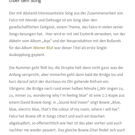
Über den Song
Der mit Abstand interessanteste Song aus der Zusammenarbeit von
Falco mit Mende und DeRouge ist ein Song über den
gesellschaftlichen Zeitgeist, einem Thema, das Falco in vielen seiner
Songs besungen hat. Hier wird er mit viel Esoterik verwoben, vor der
Abkehr vom Album „Aya“ und der Neuproduktion mit den Bollands
für das Album
Wiener Blut
war dieser Titel als erste Single-
Auskopplung geplant.
Die Nummer geht flott los, die Strophe hält dann nicht ganz was der
Anfang verspricht, aber immerhin geht dann bald die Bridge los und
kurz darauf setzt der durchaus ins Ohr gehende Refrain ein.
Übrigens: die Bridge nach rund einer halben Minute („Wir singen zu,
zu, immer zu, wondering why I’m feeling blue“ ist eine 1:1-Kopie aus
einem David Bowie-Song: in „Sound And Vision“ singt Bowie „Blue,
blue, electric blue, that’s the colour of my room, where I will live“.
Falco hat Bowie oft in Songs zitiert und auch ein bisschen
abgekupfert, so offensichtlich wie hier ist das aber vorher und auch
nachher nie wieder passiert. Das gleiche Bowie-Zitat findet sich auch