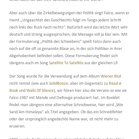
Aber auch über die Zirkelbewegungen der Politik singt Falco, wenn er
meint „Ungeachtet des Geschlechts folgt im Tango jedem Schritt
nach links der Ruck nach rechts“. Natürlich wird das letzte Wort sehr
deutsch und streng ausgesprochen, die Message soll ja klar sein. Mit
der Formulierung „Politik des Schwebens“ spielt Falco dann auch
noch auf die oft so genannte Blase an, in der sich Politiker in ihrer
Abgehobenheit befinden sollen. Diese Formulierung findet sich
übrigens auch im Song
Satellite To Satellite
aus der gleichen LP.
Der Song wurde für die Verwendung auf dem Album
Wiener Blut
nicht remixt (wie auch
SolidBooze
, aber im Gegensatz zu
Read A
Book
und
Walls Of Silence
), wir hören hier also die Version so wie sie
Falco 1987 mit Mende und DeRouge produziert hat. Im Booklet
findet man übrigens eine alternative Schreibweise, hier wird „Wie
Sand Am Himalaya“ als Titel angegeben. Ob das ein Schreibfehler
oder der ursprünglich angedachte Name war, ist nicht mehr zu
eruieren.