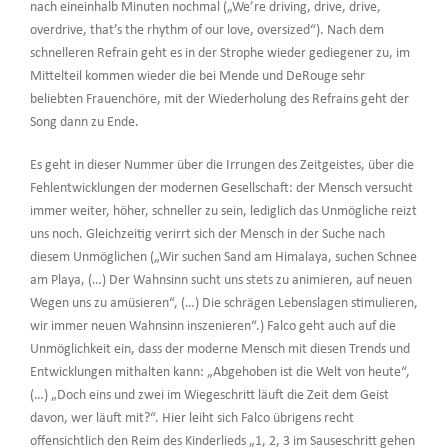
nach eineinhalb Minuten nochmal („We’re driving, drive, drive,
overdrive, that’s the rhythm of our love, oversized“). Nach dem
schnelleren Refrain geht es in der Strophe wieder gediegener zu, im
Mittelteil kommen wieder die bei Mende und DeRouge sehr
beliebten Frauenchöre, mit der Wiederholung des Refrains geht der
Song dann zu Ende.
Es geht in dieser Nummer über die Irrungen des Zeitgeistes, über die
Fehlentwicklungen der modernen Gesellschaft: der Mensch versucht
immer weiter, höher, schneller zu sein, lediglich das Unmögliche reizt
uns noch. Gleichzeitig verirrt sich der Mensch in der Suche nach
diesem Unmöglichen („Wir suchen Sand am Himalaya, suchen Schnee
am Playa, (…) Der Wahnsinn sucht uns stets zu animieren, auf neuen
Wegen uns zu amüsieren“, (…) Die schrägen Lebenslagen stimulieren,
wir immer neuen Wahnsinn inszenieren“.) Falco geht auch auf die
Unmöglichkeit ein, dass der moderne Mensch mit diesen Trends und
Entwicklungen mithalten kann: „Abgehoben ist die Welt von heute“,
(…) „Doch eins und zwei im Wiegeschritt läuft die Zeit dem Geist
davon, wer läuft mit?“. Hier leiht sich Falco übrigens recht
offensichtlich den Reim des Kinderlieds „1, 2, 3 im Sauseschritt gehen