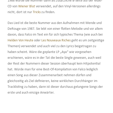
1988 wurde die Nummer dann als zusätzliche B-Seite auf der Maxi-
CD von
Wiener Blut
verwendet, auf den Vinyl-Versionen allerdings
nicht, dort ist nur
Tricks
zu finden.
Das Lied ist die beste Nummer aus den Aufnahmen mit Mende und
DeRouge von 1987. Sie lebt von einer flotten Melodie und vor allem
davon, dass Falco im Text ein für sich typisches Thema (wie auch bei
Helden Von Heute
oder
Les Nouveaux Riches
geht es um zeitgeistige
Themen) verwendet und auch viel zu den Lyrics beigetragen zu
haben scheint. Wäre die geplante LP „Aya“ wie vorgesehen
erschienen, wäre es in der Tat die beste Single gewesen, auch weil
der Rest der Nummern dieser Session überhaupt kein Hitpotential
hat. Würde man für eine Best-Of-Kompilation von Falco lediglich
einen Song aus dieser Zusammenarbeit nehmen dürfen und
gleichzeitig als Ziel definieren, keine wirklichen Durchhänger im
Tracklisting zu haben, dann ist dieser durchaus gelungene Songs der
erste und auch einzige Anwärter.