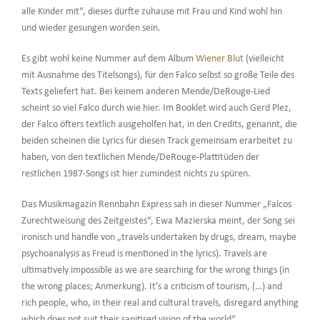
alle Kinder mit“, dieses dürfte zuhause mit Frau und Kind wohl hin
und wieder gesungen worden sein.
Es gibt wohl keine Nummer auf dem Album
Wiener Blut
(vielleicht
mit Ausnahme des Titelsongs), für den Falco selbst so große Teile des
Texts geliefert hat. Bei keinem anderen Mende/DeRouge-Lied
scheint so viel Falco durch wie hier. Im Booklet wird auch Gerd Plez,
der Falco öfters textlich ausgeholfen hat, in den Credits, genannt, die
beiden scheinen die Lyrics für diesen Track gemeinsam erarbeitet zu
haben, von den textlichen Mende/DeRouge-Plattitüden der
restlichen 1987-Songs ist hier zumindest nichts zu spüren.
Das Musikmagazin Rennbahn Express sah in dieser Nummer „Falcos
Zurechtweisung des Zeitgeistes“, Ewa Mazierska meint, der Song sei
ironisch und handle von „travels undertaken by drugs, dream, maybe
psychoanalysis as Freud is mentioned in the lyrics). Travels are
ultimatively impossible as we are searching for the wrong things (in
the wrong places; Anmerkung). It’s a criticism of tourism, (…) and
rich people, who, in their real and cultural travels, disregard anything
which does not suit their sanitised vision of the world“.