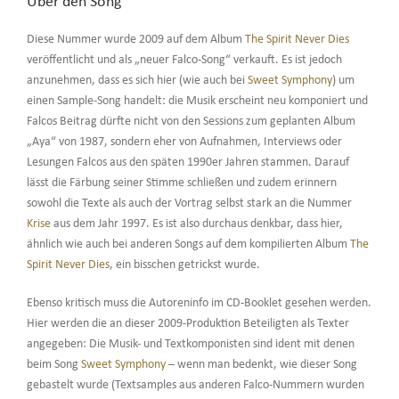
Über den Song
Diese Nummer wurde 2009 auf dem Album
The Spirit Never Dies
veröffentlicht und als „neuer Falco-Song“ verkauft. Es ist jedoch
anzunehmen, dass es sich hier (wie auch bei
Sweet Symphony
) um
einen Sample-Song handelt: die Musik erscheint neu komponiert und
Falcos Beitrag dürfte nicht von den Sessions zum geplanten Album
„Aya“ von 1987, sondern eher von Aufnahmen, Interviews oder
Lesungen Falcos aus den späten 1990er Jahren stammen. Darauf
lässt die Färbung seiner Stimme schließen und zudem erinnern
sowohl die Texte als auch der Vortrag selbst stark an die Nummer
Krise
aus dem Jahr 1997. Es ist also durchaus denkbar, dass hier,
ähnlich wie auch bei anderen Songs auf dem kompilierten Album
The
Spirit Never Dies
, ein bisschen getrickst wurde.
Ebenso kritisch muss die Autoreninfo im CD-Booklet gesehen werden.
Hier werden die an dieser 2009-Produktion Beteiligten als Texter
angegeben: Die Musik- und Textkomponisten sind ident mit denen
beim Song
Sweet Symphony
– wenn man bedenkt, wie dieser Song
gebastelt wurde (Textsamples aus anderen Falco-Nummern wurden