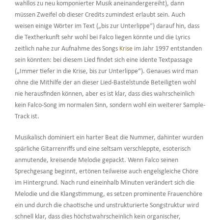
wahllos zu neu komponierter Musik aneinandergereiht), dann
müssen Zweifel ob dieser Credits zumindest erlaubt sein. Auch
weisen einige Wörter im Text („bis zur Unterlippe“) darauf hin, dass
die Textherkunft sehr wohl bei Falco liegen könnte und die Lyrics
zeitlich nahe zur Aufnahme des Songs
Krise
im Jahr 1997 entstanden
sein könnten: bei diesem Lied findet sich eine idente Textpassage
(„Immer tiefer in die Krise, bis zur Unterlippe“). Genaues wird man
ohne die Mithilfe der an dieser Lied-Bastelstunde Beteiligten wohl
nie herausfinden können, aber es ist klar, dass dies wahrscheinlich
kein Falco-Song im normalen Sinn, sondern wohl ein weiterer Sample-
Track ist.
Musikalisch dominiert ein harter Beat die Nummer, dahinter wurden
spärliche Gitarrenriffs und eine seltsam verschleppte, esoterisch
anmutende, kreisende Melodie gepackt. Wenn Falco seinen
Sprechgesang beginnt, ertönen teilweise auch engelsgleiche Chöre
im Hintergrund. Nach rund eineinhalb Minuten verändert sich die
Melodie und die Klangstimmung, es setzen prominente Frauenchöre
ein und durch die chaotische und unstrukturierte Songstruktur wird
schnell klar, dass dies höchstwahrscheinlich kein organischer,