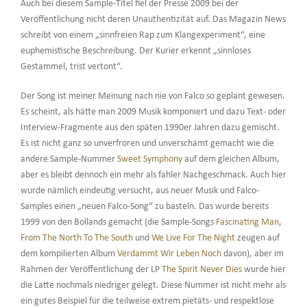
Auch bei diesem Sample-Titel fiel der Presse 2009 bei der
Veröffentlichung nicht deren Unauthentizität auf. Das Magazin News
schreibt von einem „sinnfreien Rap zum Klangexperiment“, eine
euphemistische Beschreibung. Der Kurier erkennt „sinnloses
Gestammel, trist vertont“.
Der Song ist meiner Meinung nach nie von Falco so geplant gewesen.
Es scheint, als hätte man 2009 Musik komponiert und dazu Text- oder
Interview-Fragmente aus den späten 1990er Jahren dazu gemischt.
Es ist nicht ganz so unverfroren und unverschämt gemacht wie die
andere Sample-Nummer
Sweet Symphony
auf dem gleichen Album,
aber es bleibt dennoch ein mehr als fahler Nachgeschmack. Auch hier
wurde nämlich eindeutig versucht, aus neuer Musik und Falco-
Samples einen „neuen Falco-Song“ zu basteln. Das wurde bereits
1999 von den Bollands gemacht (die Sample-Songs
Fascinating Man
,
From The North To The South
und
We Live For The Night
zeugen auf
dem kompilierten Album
Verdammt Wir Leben Noch
davon), aber im
Rahmen der Veröffentlichung der LP
The Spirit Never Dies
wurde hier
die Latte nochmals niedriger gelegt. Diese Nummer ist nicht mehr als
ein gutes Beispiel für die teilweise extrem pietäts- und respektlose