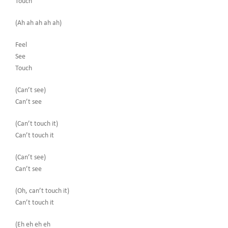
Touch
(Ah ah ah ah ah)
Feel
See
Touch
(Can’t see)
Can’t see
(Can’t touch it)
Can’t touch it
(Can’t see)
Can’t see
(Oh, can’t touch it)
Can’t touch it
(Eh eh eh eh