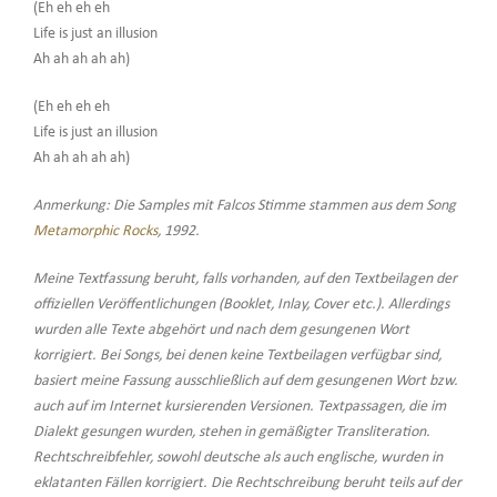
(Eh eh eh eh
Life is just an illusion
Ah ah ah ah ah)
(Eh eh eh eh
Life is just an illusion
Ah ah ah ah ah)
Anmerkung: Die Samples mit Falcos Stimme stammen aus dem Song
Metamorphic Rocks
, 1992.
Meine Textfassung beruht, falls vorhanden, auf den Textbeilagen der
offiziellen Veröffentlichungen (Booklet, Inlay, Cover etc.). Allerdings
wurden alle Texte abgehört und nach dem gesungenen Wort
korrigiert. Bei Songs, bei denen keine Textbeilagen verfügbar sind,
basiert meine Fassung ausschließlich auf dem gesungenen Wort bzw.
auch auf im Internet kursierenden Versionen. Textpassagen, die im
Dialekt gesungen wurden, stehen in gemäßigter Transliteration.
Rechtschreibfehler, sowohl deutsche als auch englische, wurden in
eklatanten Fällen korrigiert. Die Rechtschreibung beruht teils auf der