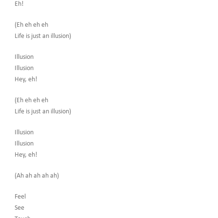
Eh!
(Eh eh eh eh
Life is just an illusion)
Illusion
Illusion
Hey, eh!
(Eh eh eh eh
Life is just an illusion)
Illusion
Illusion
Hey, eh!
(Ah ah ah ah ah)
Feel
See