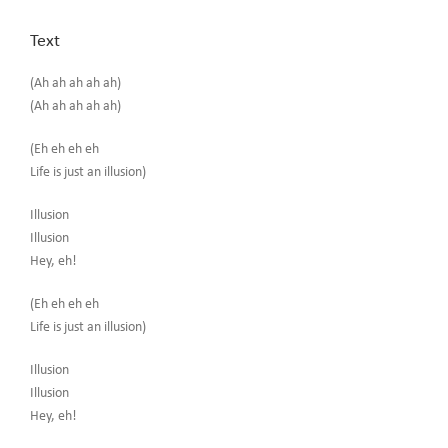
Text
(Ah ah ah ah ah)
(Ah ah ah ah ah)
(Eh eh eh eh
Life is just an illusion)
Illusion
Illusion
Hey, eh!
(Eh eh eh eh
Life is just an illusion)
Illusion
Illusion
Hey, eh!