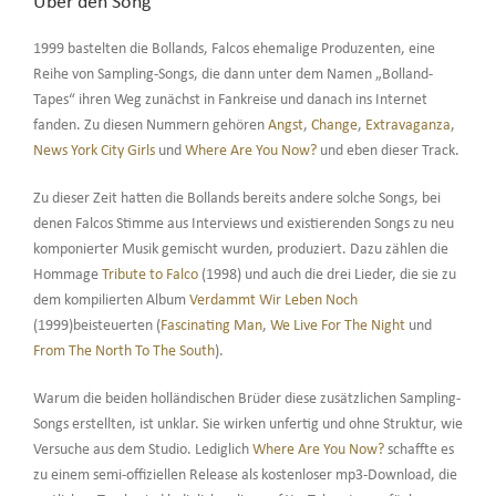
Über den Song
1999 bastelten die Bollands, Falcos ehemalige Produzenten, eine
Reihe von Sampling-Songs, die dann unter dem Namen „Bolland-
Tapes“ ihren Weg zunächst in Fankreise und danach ins Internet
fanden. Zu diesen Nummern gehören
Angst
,
Change
,
Extravaganza
,
News York City Girls
und
Where Are You Now?
und eben dieser Track.
Zu dieser Zeit hatten die Bollands bereits andere solche Songs, bei
denen Falcos Stimme aus Interviews und existierenden Songs zu neu
komponierter Musik gemischt wurden, produziert. Dazu zählen die
Hommage
Tribute to Falco
(1998) und auch die drei Lieder, die sie zu
dem kompilierten Album
Verdammt Wir Leben Noch
(1999)beisteuerten (
Fascinating Man
,
We Live For The Night
und
From The North To The South
).
Warum die beiden holländischen Brüder diese zusätzlichen Sampling-
Songs erstellten, ist unklar. Sie wirken unfertig und ohne Struktur, wie
Versuche aus dem Studio. Lediglich
Where Are You Now?
schaffte es
zu einem semi-offiziellen Release als kostenloser mp3-Download, die