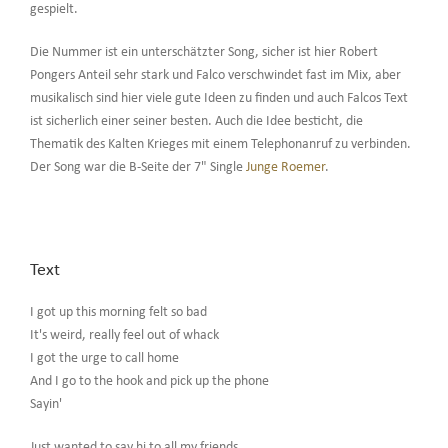
gespielt.
Die Nummer ist ein unterschätzter Song, sicher ist hier Robert
Pongers Anteil sehr stark und Falco verschwindet fast im Mix, aber
musikalisch sind hier viele gute Ideen zu finden und auch Falcos Text
ist sicherlich einer seiner besten. Auch die Idee besticht, die
Thematik des Kalten Krieges mit einem Telephonanruf zu verbinden.
Der Song war die B-Seite der 7" Single
Junge Roemer
.
Text
I got up this morning felt so bad
It's weird, really feel out of whack
I got the urge to call home
And I go to the hook and pick up the phone
Sayin'
Just wanted to say hi to all my friends