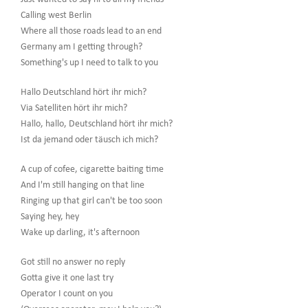
Calling west Berlin
Where all those roads lead to an end
Germany am I getting through?
Something's up I need to talk to you
Hallo Deutschland hört ihr mich?
Via Satelliten hört ihr mich?
Hallo, hallo, Deutschland hört ihr mich?
Ist da jemand oder täusch ich mich?
A cup of cofee, cigarette baiting time
And I'm still hanging on that line
Ringing up that girl can't be too soon
Saying hey, hey
Wake up darling, it's afternoon
Got still no answer no reply
Gotta give it one last try
Operator I count on you