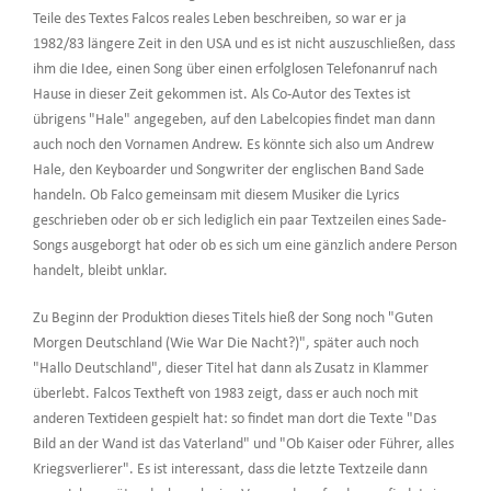
Teile des Textes Falcos reales Leben beschreiben, so war er ja
1982/83 längere Zeit in den USA und es ist nicht auszuschließen, dass
ihm die Idee, einen Song über einen erfolglosen Telefonanruf nach
Hause in dieser Zeit gekommen ist. Als Co-Autor des Textes ist
übrigens "Hale" angegeben, auf den Labelcopies findet man dann
auch noch den Vornamen Andrew. Es könnte sich also um Andrew
Hale, den Keyboarder und Songwriter der englischen Band Sade
handeln. Ob Falco gemeinsam mit diesem Musiker die Lyrics
geschrieben oder ob er sich lediglich ein paar Textzeilen eines Sade-
Songs ausgeborgt hat oder ob es sich um eine gänzlich andere Person
handelt, bleibt unklar.
Zu Beginn der Produktion dieses Titels hieß der Song noch "Guten
Morgen Deutschland (Wie War Die Nacht?)", später auch noch
"Hallo Deutschland", dieser Titel hat dann als Zusatz in Klammer
überlebt. Falcos Textheft von 1983 zeigt, dass er auch noch mit
anderen Textideen gespielt hat: so findet man dort die Texte "Das
Bild an der Wand ist das Vaterland" und "Ob Kaiser oder Führer, alles
Kriegsverlierer". Es ist interessant, dass die letzte Textzeile dann