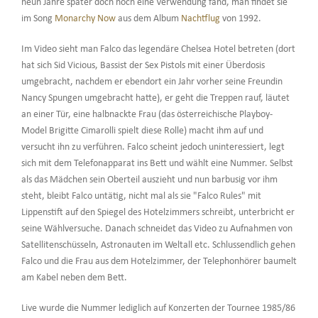
neun Jahre später doch noch eine Verwendung fand, man findet sie
im Song
Monarchy Now
aus dem Album
Nachtflug
von 1992.
Im Video sieht man Falco das legendäre Chelsea Hotel betreten (dort
hat sich Sid Vicious, Bassist der Sex Pistols mit einer Überdosis
umgebracht, nachdem er ebendort ein Jahr vorher seine Freundin
Nancy Spungen umgebracht hatte), er geht die Treppen rauf, läutet
an einer Tür, eine halbnackte Frau (das österreichische Playboy-
Model Brigitte Cimarolli spielt diese Rolle) macht ihm auf und
versucht ihn zu verführen. Falco scheint jedoch uninteressiert, legt
sich mit dem Telefonapparat ins Bett und wählt eine Nummer. Selbst
als das Mädchen sein Oberteil auszieht und nun barbusig vor ihm
steht, bleibt Falco untätig, nicht mal als sie "Falco Rules" mit
Lippenstift auf den Spiegel des Hotelzimmers schreibt, unterbricht er
seine Wählversuche. Danach schneidet das Video zu Aufnahmen von
Satellitenschüsseln, Astronauten im Weltall etc. Schlussendlich gehen
Falco und die Frau aus dem Hotelzimmer, der Telephonhörer baumelt
am Kabel neben dem Bett.
Live wurde die Nummer lediglich auf Konzerten der Tournee 1985/86