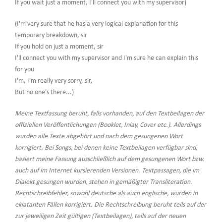
If you wait just a moment, I'll connect you with my supervisor)
(I'm very sure that he has a very logical explanation for this
temporary breakdown, sir
If you hold on just a moment, sir
I'll connect you with my supervisor and I'm sure he can explain this
for you
I'm, I'm really very sorry, sir,
But no one's there...)
Meine Textfassung beruht, falls vorhanden, auf den Textbeilagen der
offiziellen Veröffentlichungen (Booklet, Inlay, Cover etc.). Allerdings
wurden alle Texte abgehört und nach dem gesungenen Wort
korrigiert. Bei Songs, bei denen keine Textbeilagen verfügbar sind,
basiert meine Fassung ausschließlich auf dem gesungenen Wort bzw.
auch auf im Internet kursierenden Versionen. Textpassagen, die im
Dialekt gesungen wurden, stehen in gemäßigter Transliteration.
Rechtschreibfehler, sowohl deutsche als auch englische, wurden in
eklatanten Fällen korrigiert. Die Rechtschreibung beruht teils auf der
zur jeweiligen Zeit gültigen (Textbeilagen), teils auf der neuen