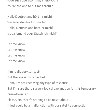
(Overseas operator, may I help you?)
You're the one to put me through
Hallo Deutschland hört ihr mich?
Via Satelliten hört ihr mich?
Hallo, Deutschland hört ihr mich?
Ist da jemand oder täusch ich mich?
Let me know
Let me know
Let me know
Let me know
(I'm really very sorry, sir
But the line is disconnected
Uhm, I'm not receiving any type of response
But I'm sure there's a very logical explanation for this temporary
breakdown, sir
Please, sir, there's nothing to be upset about
It just could be a malfunction with our satellite connection