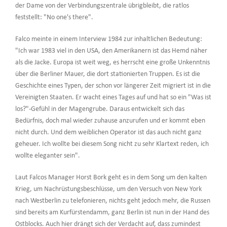
der Dame von der Verbindungszentrale übrigbleibt, die ratlos
feststellt: "No one's there".
Falco meinte in einem Interview 1984 zur inhaltlichen Bedeutung:
"Ich war 1983 viel in den USA, den Amerikanern ist das Hemd näher
als die Jacke. Europa ist weit weg, es herrscht eine große Unkenntnis
über die Berliner Mauer, die dort stationierten Truppen. Es ist die
Geschichte eines Typen, der schon vor längerer Zeit migriert ist in die
Vereinigten Staaten. Er wacht eines Tages auf und hat so ein "Was ist
los?"-Gefühl in der Magengrube. Daraus entwickelt sich das
Bedürfnis, doch mal wieder zuhause anzurufen und er kommt eben
nicht durch. Und dem weiblichen Operator ist das auch nicht ganz
geheuer. Ich wollte bei diesem Song nicht zu sehr Klartext reden, ich
wollte eleganter sein".
Laut Falcos Manager Horst Bork geht es in dem Song um den kalten
Krieg, um Nachrüstungsbeschlüsse, um den Versuch von New York
nach Westberlin zu telefonieren, nichts geht jedoch mehr, die Russen
sind bereits am Kurfürstendamm, ganz Berlin ist nun in der Hand des
Ostblocks. Auch hier drängt sich der Verdacht auf, dass zumindest