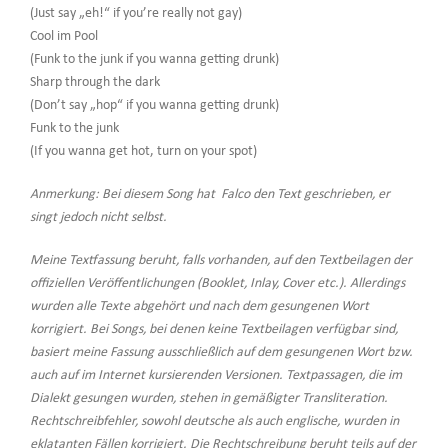
(Just say „eh!“ if you’re really not gay)
Cool im Pool
(Funk to the junk if you wanna getting drunk)
Sharp through the dark
(Don’t say „hop“ if you wanna getting drunk)
Funk to the junk
(If you wanna get hot, turn on your spot)
Anmerkung: Bei diesem Song hat Falco den Text geschrieben, er
singt jedoch nicht selbst.
Meine Textfassung beruht, falls vorhanden, auf den Textbeilagen der
offiziellen Veröffentlichungen (Booklet, Inlay, Cover etc.). Allerdings
wurden alle Texte abgehört und nach dem gesungenen Wort
korrigiert. Bei Songs, bei denen keine Textbeilagen verfügbar sind,
basiert meine Fassung ausschließlich auf dem gesungenen Wort bzw.
auch auf im Internet kursierenden Versionen. Textpassagen, die im
Dialekt gesungen wurden, stehen in gemäßigter Transliteration.
Rechtschreibfehler, sowohl deutsche als auch englische, wurden in
eklatanten Fällen korrigiert. Die Rechtschreibung beruht teils auf der