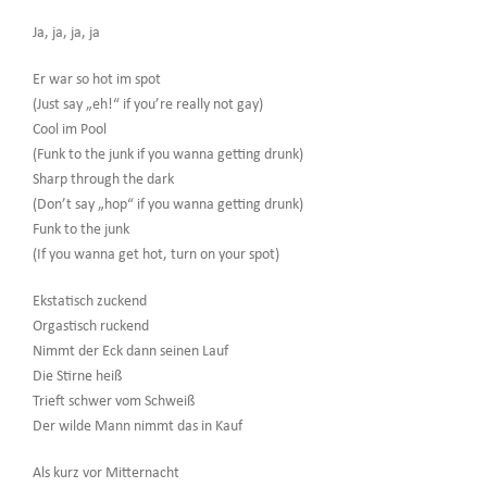
Ja, ja, ja, ja
Er war so hot im spot
(Just say „eh!“ if you’re really not gay)
Cool im Pool
(Funk to the junk if you wanna getting drunk)
Sharp through the dark
(Don’t say „hop“ if you wanna getting drunk)
Funk to the junk
(If you wanna get hot, turn on your spot)
Ekstatisch zuckend
Orgastisch ruckend
Nimmt der Eck dann seinen Lauf
Die Stirne heiß
Trieft schwer vom Schweiß
Der wilde Mann nimmt das in Kauf
Als kurz vor Mitternacht