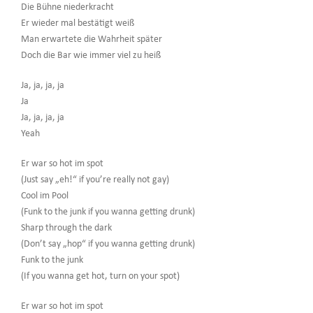
Die Bühne niederkracht
Er wieder mal bestätigt weiß
Man erwartete die Wahrheit später
Doch die Bar wie immer viel zu heiß
Ja, ja, ja, ja
Ja
Ja, ja, ja, ja
Yeah
Er war so hot im spot
(Just say „eh!“ if you’re really not gay)
Cool im Pool
(Funk to the junk if you wanna getting drunk)
Sharp through the dark
(Don’t say „hop“ if you wanna getting drunk)
Funk to the junk
(If you wanna get hot, turn on your spot)
Er war so hot im spot