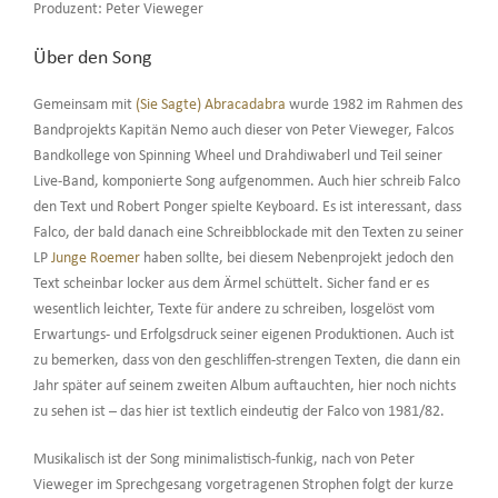
Produzent: Peter Vieweger
Über den Song
Gemeinsam mit
(Sie Sagte) Abracadabra
wurde 1982 im Rahmen des
Bandprojekts Kapitän Nemo auch dieser von Peter Vieweger, Falcos
Bandkollege von Spinning Wheel und Drahdiwaberl und Teil seiner
Live-Band, komponierte Song aufgenommen. Auch hier schreib Falco
den Text und Robert Ponger spielte Keyboard. Es ist interessant, dass
Falco, der bald danach eine Schreibblockade mit den Texten zu seiner
LP
Junge Roemer
haben sollte, bei diesem Nebenprojekt jedoch den
Text scheinbar locker aus dem Ärmel schüttelt. Sicher fand er es
wesentlich leichter, Texte für andere zu schreiben, losgelöst vom
Erwartungs- und Erfolgsdruck seiner eigenen Produktionen. Auch ist
zu bemerken, dass von den geschliffen-strengen Texten, die dann ein
Jahr später auf seinem zweiten Album auftauchten, hier noch nichts
zu sehen ist – das hier ist textlich eindeutig der Falco von 1981/82.
Musikalisch ist der Song minimalistisch-funkig, nach von Peter
Vieweger im Sprechgesang vorgetragenen Strophen folgt der kurze