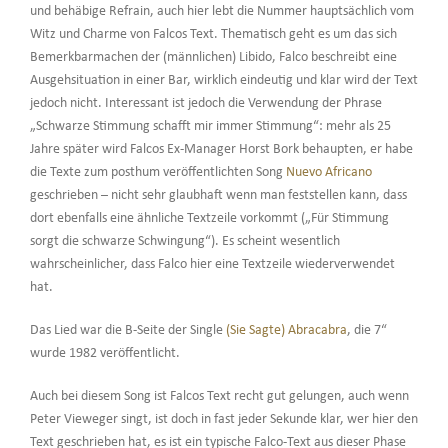
und behäbige Refrain, auch hier lebt die Nummer hauptsächlich vom
Witz und Charme von Falcos Text. Thematisch geht es um das sich
Bemerkbarmachen der (männlichen) Libido, Falco beschreibt eine
Ausgehsituation in einer Bar, wirklich eindeutig und klar wird der Text
jedoch nicht. Interessant ist jedoch die Verwendung der Phrase
„Schwarze Stimmung schafft mir immer Stimmung“: mehr als 25
Jahre später wird Falcos Ex-Manager Horst Bork behaupten, er habe
die Texte zum posthum veröffentlichten Song
Nuevo Africano
geschrieben – nicht sehr glaubhaft wenn man feststellen kann, dass
dort ebenfalls eine ähnliche Textzeile vorkommt („Für Stimmung
sorgt die schwarze Schwingung“). Es scheint wesentlich
wahrscheinlicher, dass Falco hier eine Textzeile wiederverwendet
hat.
Das Lied war die B-Seite der Single
(Sie Sagte) Abracabra
, die 7“
wurde 1982 veröffentlicht.
Auch bei diesem Song ist Falcos Text recht gut gelungen, auch wenn
Peter Vieweger singt, ist doch in fast jeder Sekunde klar, wer hier den
Text geschrieben hat, es ist ein typische Falco-Text aus dieser Phase