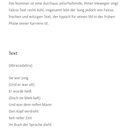
Die Nummer ist eine durchaus unterhaltende, Peter Vieweger singt
Falcos Text recht kühl, insgesamt lebt der Song jedoch von Falcos
frechen und witzigen Text, der typisch für seinen Stil in der frühen
Phase seiner Karriere ist.
Text
(Abracadabra)
Sie war jung
(Und er war alt)
Er wurde heiß
(Doch sie blieb kalt)
Und was dem reifen Mann
Den Kopf verdreht
Seit reifer Zeit
Im Buch der Sprüche steht