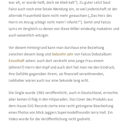
war alt, er wurde heiß, doch sie blieb kalt“). Zu guter Letzt baut
Falco auch noch eine fatale Wendung ein, so viel Leidenschaft ist der
alternde Frauenheld dann nicht mehr gewachsen („Das Herz des
Herrn im Anzug schlägt nicht mehr! Infarkt!“). Somit sind Falcos
Lyrics im Vergleich zu denen von Steve Miller eindeutig makabrer und
auch wesentlich witziger.
Vor diesem Hintergrund kann man durchaus eine Beziehung
zwischen diesem Song und
Siebzehn Jahr
von Falcos Debutalbum
Einzelhaft
sehen: auch dort verdreht eine junge Frau einem
(älteren?) Herrn den Kopf und auch dort hat man nie den Eindruck,
ihre Gefühle gegenüber ihrem, sie finanziell verwöhnenden,
Liebhaber wären auch nur eine Sekunde lang echt.
Die Single wurde 1982 veröffentlicht, auch in Deutschland, erreichte
aber keinen Erfolg in den Hitparaden. Das Cover des Produkts aus
dem Hause GIG Records zierte eine recht gelungene Bearbeitung
eines Photos von Mick Jaggers Supermodelfreundin Jerry Hall. Ein
Video wurde für die Veröffentlichung nicht gedreht.