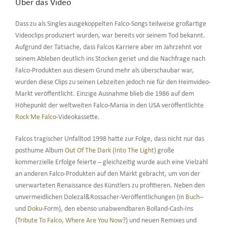
Über das Video
Dass zu als Singles ausgekoppelten Falco-Songs teilweise großartige
Videoclips produziert wurden, war bereits vor seinem Tod bekannt.
Aufgrund der Tatsache, dass Falcos Karriere aber im Jahrzehnt vor
seinem Ableben deutlich ins Stocken geriet und die Nachfrage nach
Falco-Produkten aus diesem Grund mehr als überschaubar war,
wurden diese Clips zu seinen Lebzeiten jedoch nie für den Heimvideo-
Markt veröffentlicht. Einzige Ausnahme blieb die 1986 auf dem
Höhepunkt der weltweiten Falco-Mania in den USA veröffentlichte
Rock Me Falco
-Videokassette.
Falcos tragischer Unfalltod 1998 hatte zur Folge, dass nicht nur das
posthume Album
Out Of The Dark (Into The Light)
große
kommerzielle Erfolge feierte – gleichzeitig wurde auch eine Vielzahl
an anderen Falco-Produkten auf den Markt gebracht, um von der
unerwarteten Renaissance des Künstlers zu profitieren. Neben den
unvermeidlichen Dolezal&Rossacher-Veröffentlichungen (in
Buch
–
und
Doku
-Form), den ebenso unabwendbaren Bolland-Cash-Ins
(
Tribute To Falco
,
Where Are You Now?
) und neuen Remixes und