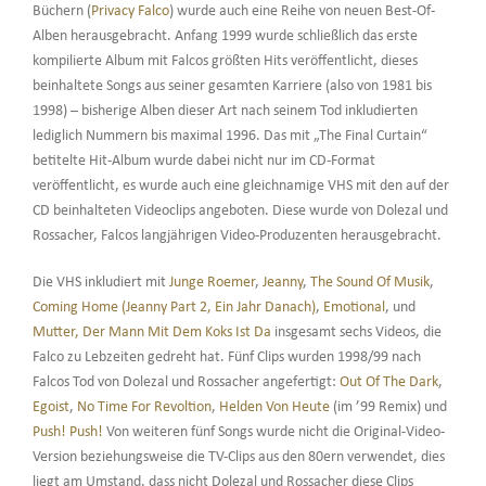
Büchern (
Privacy Falco
) wurde auch eine Reihe von neuen Best-Of-
Alben herausgebracht. Anfang 1999 wurde schließlich das erste
kompilierte Album mit Falcos größten Hits veröffentlicht, dieses
beinhaltete Songs aus seiner gesamten Karriere (also von 1981 bis
1998) – bisherige Alben dieser Art nach seinem Tod inkludierten
lediglich Nummern bis maximal 1996. Das mit „The Final Curtain“
betitelte Hit-Album wurde dabei nicht nur im CD-Format
veröffentlicht, es wurde auch eine gleichnamige VHS mit den auf der
CD beinhalteten Videoclips angeboten. Diese wurde von Dolezal und
Rossacher, Falcos langjährigen Video-Produzenten herausgebracht.
Die VHS inkludiert mit
Junge Roemer
,
Jeanny
,
The Sound Of Musik
,
Coming Home (Jeanny Part 2, Ein Jahr Danach)
,
Emotional
, und
Mutter, Der Mann Mit Dem Koks Ist Da
insgesamt sechs Videos, die
Falco zu Lebzeiten gedreht hat. Fünf Clips wurden 1998/99 nach
Falcos Tod von Dolezal und Rossacher angefertigt:
Out Of The Dark
,
Egoist
,
No Time For Revoltion
,
Helden Von Heute
(im ’99 Remix) und
Push! Push!
Von weiteren fünf Songs wurde nicht die Original-Video-
Version beziehungsweise die TV-Clips aus den 80ern verwendet, dies
liegt am Umstand, dass nicht Dolezal und Rossacher diese Clips