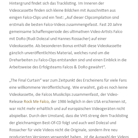
Hintergrund findet sich das Tracklisting. Im Inneren der
Videocassette finden sich kleine Bildchen mit Ausschnitten aus
einigen Falco-Clips und ein Text: „Auf dieser Clipcompilation sind
erstmals die besten Falco-Videos zusammengefasst. Fast 20 Jahre
gemeinsame Schaffensperiode des ultimativen Video-Artists Falco
mit DoRo (Rudi Dolezal und Hannes Rossacher) auf einer
Videokassette. Als besonderen Bonus enthält diese Videokassette
gänzlich unveröffentlichtes Material, welches rund um die
Dreharbeiten zu Falco-Clips entstanden sind und einen Einblick in die
Arbeitsweise des Erfolgsteams Falcos & DoRo gewährt“.
„The Final Curtain“ war zum Zeitpunkt des Erscheinens für viele Fans
eine willkommene Veröffentlichung. Wie erwähnt, gab es noch keine
Videokassette, die Falcos Musikclips zusammenfasst, der Video-
Release
Rock Me Falco
, der 1986 lediglich in den USA erschienen ist,
war nicht mehr erhältlich und auf europäischen Videogeräten nicht
abspielbar. Durch den Umstand, dass die VHS streng dem Tracklisting
der gleichnamigen Best-Of-CD folgt und auch weil Dolezal und
Rossacher für viele Videos nicht die Originale, sondern ihre neu
produzierten Versionen verwendet haben, ist die Auswahl der Videos