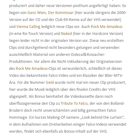
produziert und daher neue Versionen posthum angefertigt haben: So
liegen von
Ganz Wien
,
Der Kommissar
(hier wurde übrigens die 2000-
Version auf der CD und der Club 69-Remix auf der VHS verwendet)
und
Vienna Calling
lediglich neue Clips vor. Auch
Rock Me Amadeus
(in eine Re-Touch Version) und
Naked
(hier in der Hardcore Version)
liegen leider nicht in der originalen Version vor. Diese neu erstellten
Clips sind durchgehend nicht besonders gelungen und verwenden
ausschließlich Material von anderen Dolezal&Rossacher-
Produktionen. Vor allem die Nicht-Inkludierung der Originalversion
des
Rock Me Amadeus
-Clips ist verwunderlich, schließlich ist dieses
Video das bekannteste Falco-Video und ein Klassiker der 80er-MTV-
Ära. Für die Nummer
Geld
wurde nicht mal ein neuer Clip produziert,
hier wurde die Musik lediglich über den finalen Credits der VHS
abgespielt. Als Bonus beinhaltet die Videokassette dann noch
überflüssigerweise den Clip zu
Tribute To Falco
, der von den Bolland-
Brüdern doch recht unverschämten und billig gemachten Falco-
Hommage. Ein kurzes Making-Of namens „Look behind the curtain“,
in dem Aufnahmen von Dreharbeiten einiger Falco-Videos verwendet
werden, findet sich ebenfalls als Bonus-Inhalt auf der VHS.