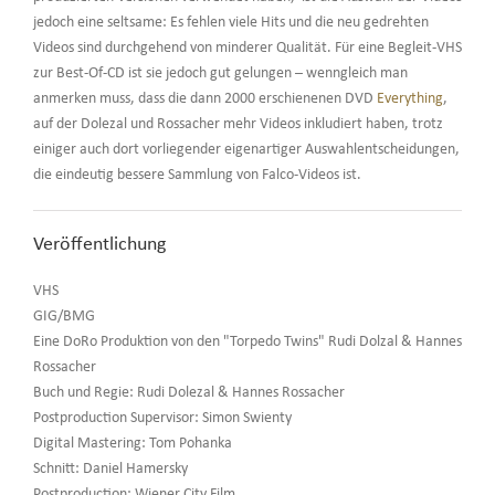
jedoch eine seltsame: Es fehlen viele Hits und die neu gedrehten
Videos sind durchgehend von minderer Qualität. Für eine Begleit-VHS
zur Best-Of-CD ist sie jedoch gut gelungen – wenngleich man
anmerken muss, dass die dann 2000 erschienenen DVD
Everything
,
auf der Dolezal und Rossacher mehr Videos inkludiert haben, trotz
einiger auch dort vorliegender eigenartiger Auswahlentscheidungen,
die eindeutig bessere Sammlung von Falco-Videos ist.
Veröffentlichung
VHS
GIG/BMG
Eine DoRo Produktion von den "Torpedo Twins" Rudi Dolzal & Hannes
Rossacher
Buch und Regie: Rudi Dolezal & Hannes Rossacher
Postproduction Supervisor: Simon Swienty
Digital Mastering: Tom Pohanka
Schnitt: Daniel Hamersky
Postproduction: Wiener City Film