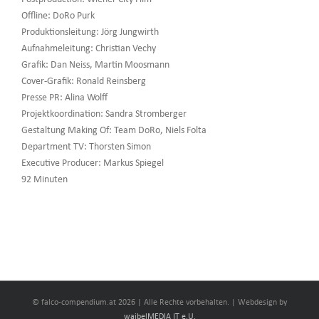
Offline: DoRo Purk
Produktionsleitung: Jörg Jungwirth
Aufnahmeleitung: Christian Vechy
Grafik: Dan Neiss, Martin Moosmann
Cover-Grafik: Ronald Reinsberg
Presse PR: Alina Wolff
Projektkoordination: Sandra Stromberger
Gestaltung Making Of: Team DoRo, Niels Folta
Department TV: Thorsten Simon
Executive Producer: Markus Spiegel
92 Minuten
© falco-compendium.at
2026 | Alle Rechte vorbehalten. | Webdesign by
waibelMEDIA IT e.U.