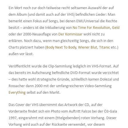
Ein Wort noch zur doch teilweise recht seltsamen Auswahl der auf
dem Album (und damit auch auf der VHS) befindlichen Lieder: Man
bemerkt einen Fokus auf Songs, bei denen EMI/Universal die Rechte
besitzt – anders ist die Inkludierung von
No Time For Revolution
,
Geld
oder der 2000-Neuauflage von
Der Kommissar
wohl nicht zu
erklären. Noch dazu, wenn man gleichzeitig Songs, die sich in den
Charts platziert haben (
Body Next To Body
,
Wiener Blut
,
Titanic
etc.)
außen vor lässt.
Veröffentlicht wurde die Clip-Sammlung lediglich im VHS-Format. Auf
das bereits im Aufschwung befindliche DVD-Format wurde verzichtet
– dies hatte wohl strategische Gründe, schließlich kamen Dolezal und
Rossacher dann 2000 mit der umfangreicheren Video-Sammlung
Everything
selbst auf den Markt.
Das Cover der VHS übernimmt das Artwork der CD, auf der
Vorderseite findet sich ein Photo vom Auftritt Falcos bei der Ö3-Gala
1997, eingerahmt mit einem (titelgebenden) roten Vorhang. Dieser
Vorhang wird auch auf der Rückseite verwendet, vor diesem